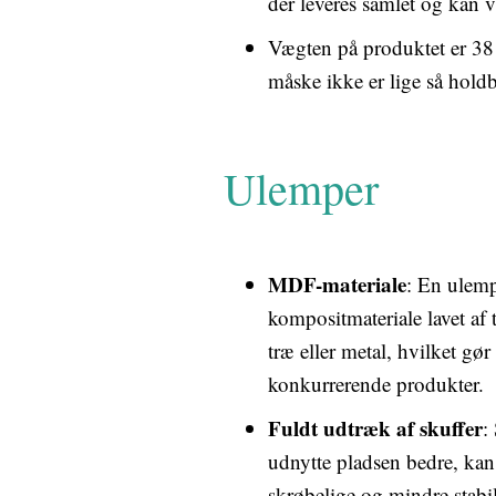
der leveres samlet og kan v
Vægten på produktet er 38 kg
måske ikke er lige så holdba
Ulemper
MDF-materiale
: En ulemp
kompositmateriale lavet af 
træ eller metal, hvilket gø
konkurrerende produkter.
Fuldt udtræk af skuffer
:
udnytte pladsen bedre, kan
skrøbelige og mindre stabi