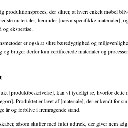
produktionsproces, der sikrer, at hvert enkelt møbel bliv
edste materialer, herunder [nævn specifikke materialer], o
d og ekspertise.
onsmetoder er også at sikre bæredygtighed og miljøvenlighed
g og bruger derfor kun certificerede materialer og processer
t
dukt [produktbeskrivelse], kan vi tydeligt se, hvorfor dette
ori]. Produktet er lavet af [materiale], der er kendt for si
ge år og forblive i fremragende stand.
skaber, såsom skuffer med fuldt udtræk, der giver nem adga