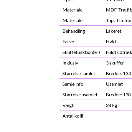
Materiale
MDF, Træfib
Materiale
Top: Træfibe
Behandling
Lakeret
Farve
Hvid
Skuffefunktion(er)
Fuldt udtræ
Inklusiv
3 skuffer
Størrelse samlet
Bredde: 133 
Samle info
Usamlet
Størrelse usamlet
Bredde: 138 
Vægt
38 kg
Antal kolli