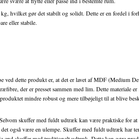
ære svære at flytte eller passe ind i bestemte rum.
, hvilket gør det stabilt og solidt. Dette er en fordel i forh
re eller stabile.
e ved dette produkt er, at det er lavet af MDF (Medium De
træfibre, der er presset sammen med lim. Dette materiale er
r produktet mindre robust og mere tilbøjeligt til at blive 
 Selvom skuffer med fuldt udtræk kan være praktiske for at 
 det også være en ulempe. Skuffer med fuldt udtræk har ten
le end skuffer med traditionelt udtræk. Dette kan gøre prod