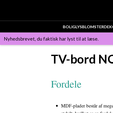
BOLIG
LYS
BLOMSTER
DEK
Nyhedsbrevet, du faktisk har lyst til at læse.
TV-bord N
Fordele
MDF-plader består af meget