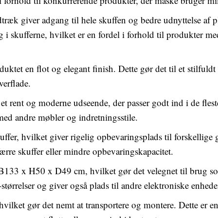
el i forhold til konkurrerende produkter, der måske bruger m
træk giver adgang til hele skuffen og bedre udnyttelse af p
 i skufferne, hvilket er en fordel i forhold til produkter m
uktet en flot og elegant finish. Dette gør det til et stilfuld
verflade.
et rent og moderne udseende, der passer godt ind i de flest
ed andre møbler og indretningsstile.
fer, hvilket giver rigelig opbevaringsplads til forskellige 
ærre skuffer eller mindre opbevaringskapacitet.
 B133 x H50 x D49 cm, hvilket gør det velegnet til brug 
-størrelser og giver også plads til andre elektroniske enhede
hvilket gør det nemt at transportere og montere. Dette er en 