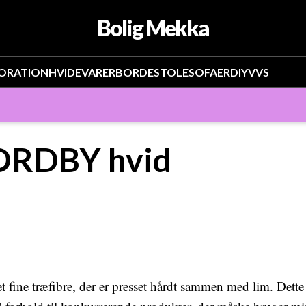
Bolig Mekka
ORATION
HVIDEVARER
BORDE
STOLE
SOFAER
DIY
VVS
ORDBY hvid
 fine træfibre, der er presset hårdt sammen med lim. Dette