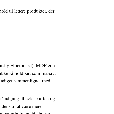
old til lettere produkter, der
nsity Fiberboard). MDF er et
 ikke så holdbart som massivt
beskadiget sammenlignet med
få adgang til hele skuffen og
dens til at være mere
uktet mindre pålideligt og