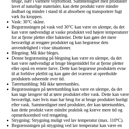
bruge, især i varmere vejrforhold. Sammenlignet med produkter
lavet af naturlige materialer, kan dette produkt være mindre
åndbart og mindre i stand til at absorbere og transportere fugt
væk fra kroppen.
Vask: 30°C skåne.
Begrænsningen på vask ved 30°C kan være en ulempe, da det
kan være nødvendigt at vaske produktet ved højere temperaturer
for at fjerne pletter eller bakterier. Dette kan gøre det mere
besværligt at rengøre produktet og kan begrænse dets
anvendelighed i visse situationer.
Blegning: Må ikke bleges.
Denne begrænsning på blegning kan være en ulempe, da det
kan være nødvendigt at bruge blegemiddel for at fjerne pletter
eller opnå en renere farve. Dette kan begrænse produktets evne
til at forblive pletfrit og kan gøre det sværere at opretholde
produktets udseende over tid.
Tørretumbling: Må ikke tørretumbles.
Begrænsningen på tørretumbling kan være en ulempe, da det
kan tage længere tid at tørre produktet efter vask. Dette kan være
besværligt, især hvis man har brug for at bruge produktet hurtigt
efter vask. Sammenlignet med produkter, der kan tørretumbles,
kan dette produkt være mindre praktisk og kræve mere tid og
opmærksomhed ved rengøring.
Strygning: Strygning muligt ved lav temperatur (max. 110ºC).
Begrænsningen på strygning ved lav temperatur kan være en