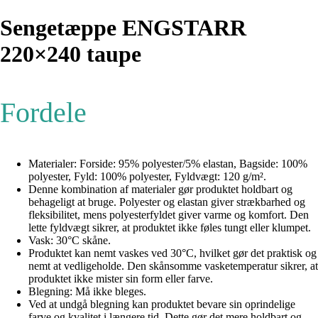
Sengetæppe ENGSTARR
220×240 taupe
Fordele
Materialer: Forside: 95% polyester/5% elastan, Bagside: 100%
polyester, Fyld: 100% polyester, Fyldvægt: 120 g/m².
Denne kombination af materialer gør produktet holdbart og
behageligt at bruge. Polyester og elastan giver strækbarhed og
fleksibilitet, mens polyesterfyldet giver varme og komfort. Den
lette fyldvægt sikrer, at produktet ikke føles tungt eller klumpet.
Vask: 30°C skåne.
Produktet kan nemt vaskes ved 30°C, hvilket gør det praktisk og
nemt at vedligeholde. Den skånsomme vasketemperatur sikrer, at
produktet ikke mister sin form eller farve.
Blegning: Må ikke bleges.
Ved at undgå blegning kan produktet bevare sin oprindelige
farve og kvalitet i længere tid. Dette gør det mere holdbart og