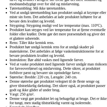
modstandsdygtigt over for slid og misfarvning.
Tørretumbling: Må ikke tørretumbles.
Ved at undgå tørretumbling kan produktet undgå at krympe eller
miste sin form. Det anbefales at lade produktet lufttørre for at
bevare dets kvalitet og levetid.
Strygning: Strygning muligt ved lav temperatur (max. 110ºC).
Produktet kan stryges ved lav temperatur for at fjerne eventuelle
folder eller krøller. Dette gør det mere præsentabelt og giver det
et glattere udseende.
Rens: Tåler ikke kemisk rens.
Produktet bør undgå kemisk rens for at undgå skader på
materialerne. Det anbefales at følge vaskeinstruktionerne for at
bevare produktets kvalitet og levetid.
Instruktion: Bør altid vaskes med lignende farver.
Ved at vaske produktet med lignende farver undgår man risikoen
for farveoverførsel og misfarvning. Dette sikrer, at produktet
forbliver pænt og bevarer sin oprindelige farve.
Størrelse: Bredde: 220 cm, Længde: 240 cm.
Denne størrelse gør produktet velegnet til de fleste senge og
giver tilstrækkelig dækning. Det sikrer også, at produktet passer
godt og ikke glider af under brug.
Vægt: 250 g/m².
Denne vægt gør produktet let og behageligt at bruge. Det er ikke
for tungt, men stadig tilstrækkelig varmt og isolerende.