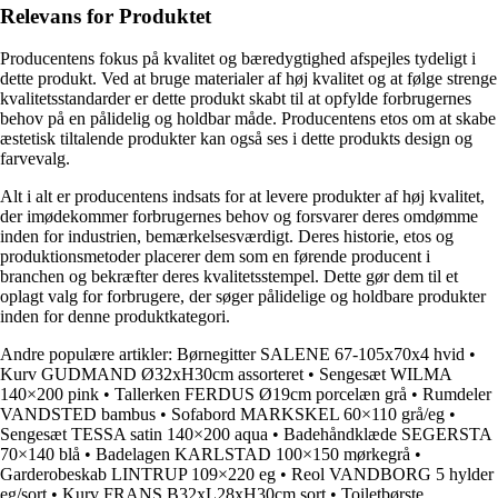
Relevans for Produktet
Producentens fokus på kvalitet og bæredygtighed afspejles tydeligt i
dette produkt. Ved at bruge materialer af høj kvalitet og at følge strenge
kvalitetsstandarder er dette produkt skabt til at opfylde forbrugernes
behov på en pålidelig og holdbar måde. Producentens etos om at skabe
æstetisk tiltalende produkter kan også ses i dette produkts design og
farvevalg.
Alt i alt er producentens indsats for at levere produkter af høj kvalitet,
der imødekommer forbrugernes behov og forsvarer deres omdømme
inden for industrien, bemærkelsesværdigt. Deres historie, etos og
produktionsmetoder placerer dem som en førende producent i
branchen og bekræfter deres kvalitetsstempel. Dette gør dem til et
oplagt valg for forbrugere, der søger pålidelige og holdbare produkter
inden for denne produktkategori.
Andre populære artikler:
Børnegitter SALENE 67-105x70x4 hvid
•
Kurv GUDMAND Ø32xH30cm assorteret
•
Sengesæt WILMA
140×200 pink
•
Tallerken FERDUS Ø19cm porcelæn grå
•
Rumdeler
VANDSTED bambus
•
Sofabord MARKSKEL 60×110 grå/eg
•
Sengesæt TESSA satin 140×200 aqua
•
Badehåndklæde SEGERSTA
70×140 blå
•
Badelagen KARLSTAD 100×150 mørkegrå
•
Garderobeskab LINTRUP 109×220 eg
•
Reol VANDBORG 5 hylder
eg/sort
•
Kurv FRANS B32xL28xH30cm sort
•
Toiletbørste