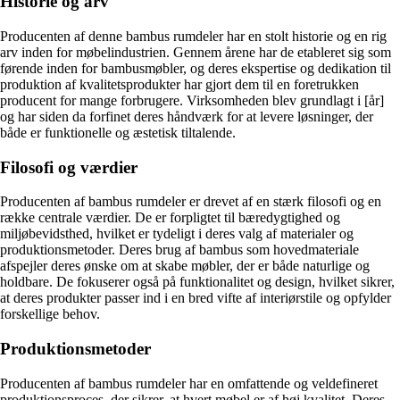
Historie og arv
Producenten af denne bambus rumdeler har en stolt historie og en rig
arv inden for møbelindustrien. Gennem årene har de etableret sig som
førende inden for bambusmøbler, og deres ekspertise og dedikation til
produktion af kvalitetsprodukter har gjort dem til en foretrukken
producent for mange forbrugere. Virksomheden blev grundlagt i [år]
og har siden da forfinet deres håndværk for at levere løsninger, der
både er funktionelle og æstetisk tiltalende.
Filosofi og værdier
Producenten af bambus rumdeler er drevet af en stærk filosofi og en
række centrale værdier. De er forpligtet til bæredygtighed og
miljøbevidsthed, hvilket er tydeligt i deres valg af materialer og
produktionsmetoder. Deres brug af bambus som hovedmateriale
afspejler deres ønske om at skabe møbler, der er både naturlige og
holdbare. De fokuserer også på funktionalitet og design, hvilket sikrer,
at deres produkter passer ind i en bred vifte af interiørstile og opfylder
forskellige behov.
Produktionsmetoder
Producenten af bambus rumdeler har en omfattende og veldefineret
produktionsproces, der sikrer, at hvert møbel er af høj kvalitet. Deres