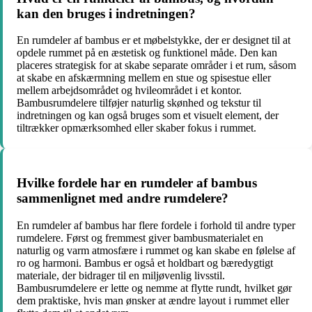
kan den bruges i indretningen?
En rumdeler af bambus er et møbelstykke, der er designet til at
opdele rummet på en æstetisk og funktionel måde. Den kan
placeres strategisk for at skabe separate områder i et rum, såsom
at skabe en afskærmning mellem en stue og spisestue eller
mellem arbejdsområdet og hvileområdet i et kontor.
Bambusrumdelere tilføjer naturlig skønhed og tekstur til
indretningen og kan også bruges som et visuelt element, der
tiltrækker opmærksomhed eller skaber fokus i rummet.
Hvilke fordele har en rumdeler af bambus
sammenlignet med andre rumdelere?
En rumdeler af bambus har flere fordele i forhold til andre typer
rumdelere. Først og fremmest giver bambusmaterialet en
naturlig og varm atmosfære i rummet og kan skabe en følelse af
ro og harmoni. Bambus er også et holdbart og bæredygtigt
materiale, der bidrager til en miljøvenlig livsstil.
Bambusrumdelere er lette og nemme at flytte rundt, hvilket gør
dem praktiske, hvis man ønsker at ændre layout i rummet eller