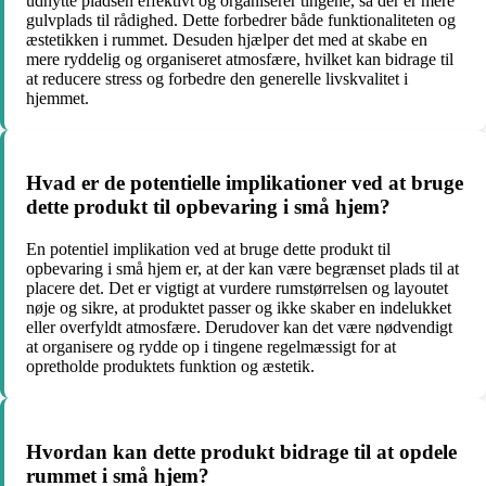
udnytte pladsen effektivt og organiserer tingene, så der er mere
gulvplads til rådighed. Dette forbedrer både funktionaliteten og
æstetikken i rummet. Desuden hjælper det med at skabe en
mere ryddelig og organiseret atmosfære, hvilket kan bidrage til
at reducere stress og forbedre den generelle livskvalitet i
hjemmet.
Hvad er de potentielle implikationer ved at bruge
dette produkt til opbevaring i små hjem?
En potentiel implikation ved at bruge dette produkt til
opbevaring i små hjem er, at der kan være begrænset plads til at
placere det. Det er vigtigt at vurdere rumstørrelsen og layoutet
nøje og sikre, at produktet passer og ikke skaber en indelukket
eller overfyldt atmosfære. Derudover kan det være nødvendigt
at organisere og rydde op i tingene regelmæssigt for at
opretholde produktets funktion og æstetik.
Hvordan kan dette produkt bidrage til at opdele
rummet i små hjem?