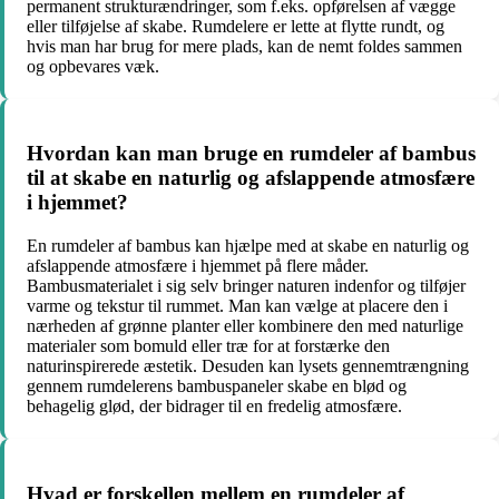
permanent strukturændringer, som f.eks. opførelsen af ​​vægge
eller tilføjelse af skabe. Rumdelere er lette at flytte rundt, og
hvis man har brug for mere plads, kan de nemt foldes sammen
og opbevares væk.
Hvordan kan man bruge en rumdeler af bambus
til at skabe en naturlig og afslappende atmosfære
i hjemmet?
En rumdeler af bambus kan hjælpe med at skabe en naturlig og
afslappende atmosfære i hjemmet på flere måder.
Bambusmaterialet i sig selv bringer naturen indenfor og tilføjer
varme og tekstur til rummet. Man kan vælge at placere den i
nærheden af grønne planter eller kombinere den med naturlige
materialer som bomuld eller træ for at forstærke den
naturinspirerede æstetik. Desuden kan lysets gennemtrængning
gennem rumdelerens bambuspaneler skabe en blød og
behagelig glød, der bidrager til en fredelig atmosfære.
Hvad er forskellen mellem en rumdeler af