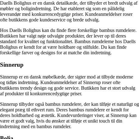
Daells Bolighus er en dansk detailkæde, der tilbyder et bredt udvalg af
møbler og boligindretning. De har etableret sig som en pålidelig
leverandør med konkurrencedygtige priser. Kundeanmeldelser roser
ofte butikkens gode kundeservice og brede udvalg.
Hos Daells Bolighus kan du finde flere forskellige bambus rumdelere.
Butikken har valgt nøje udvalgte produkter, der lever op til deres
standard for kvalitet og funktionalitet. Bambus rumdelerne hos Daells
Bolighus er kendt for at være holdbare og stilfulde. Du kan finde
forskellige farver og designs for at matche din indretning.
Sinnerup
Sinnerup er en dansk møbelkæde, der sigter mod at tilbyde moderne
og tidløs indretning. Kundeanmeldelser af Sinnerup roser ofte
butikkens trendy design og gode service. Butikken har et stort udvalg
af produkter til konkurrencedygtige priser.
Sinnerup tilbyder også bambus rumdelere, der kan tilføje et naturligt og
elegant præg til ethvert rum. Deres bambus rumdelere er kendt for
deres holdbarhed og æstetik. Kundevurderinger viser, at Sinnerup kan
være et godt valg, hvis du ønsker at tilføje et unikt touch til din
indretning med en bambus rumdeler.
Bolia