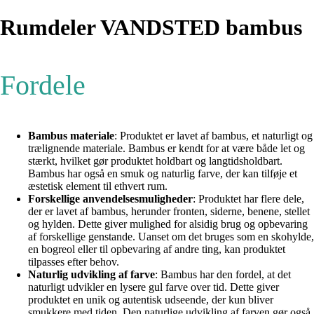
Rumdeler VANDSTED bambus
Fordele
Bambus materiale
: Produktet er lavet af bambus, et naturligt og
trælignende materiale. Bambus er kendt for at være både let og
stærkt, hvilket gør produktet holdbart og langtidsholdbart.
Bambus har også en smuk og naturlig farve, der kan tilføje et
æstetisk element til ethvert rum.
Forskellige anvendelsesmuligheder
: Produktet har flere dele,
der er lavet af bambus, herunder fronten, siderne, benene, stellet
og hylden. Dette giver mulighed for alsidig brug og opbevaring
af forskellige genstande. Uanset om det bruges som en skohylde,
en bogreol eller til opbevaring af andre ting, kan produktet
tilpasses efter behov.
Naturlig udvikling af farve
: Bambus har den fordel, at det
naturligt udvikler en lysere gul farve over tid. Dette giver
produktet en unik og autentisk udseende, der kun bliver
smukkere med tiden. Den naturlige udvikling af farven gør også,