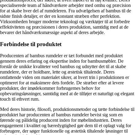
specialiserede team af håndværkere arbejder med omhu og præcision
for at skabe hver del af rumdeleren. Fra udvælgelsen af ​​bambus til de
sidste finish detaljer, er der en konstant stræben efter perfektion.
Virksomheden bruger moderne teknologi og værktøjer til at forbedre
effektiviteten og præcisionen i deres produktion, samtidig med at de
bevarer det håndværksmæssige aspekt af deres arbejde.
Forbindelse til produktet
Producenten af bambus rumdeler er tæt forbundet med produktet
gennem deres erfaring og ekspertise inden for bambusmøbler. De
forstår de unikke kvaliteter ved bambus og udnytter det til at skabe
rumdelere, der er holdbare, lette og æstetisk tiltalende. Deres
omfattende viden om materialet sikrer, at hvert trin i produktionen er
optimeret for at maksimere dets fordele. De stræber efter at levere
produkter, der imødekommer forbrugernes behov for
opbevaringsløsninger, samtidig med at de tilføjer et naturligt og elegant
touch til ethvert rum.
Med deres historie, filosofi, produktionsmetoder og tætte forbindelse til
produktet har producenten af bambus rumdeler bevist sig som en
førende og pålidelig producent inden for møbelindustrien. Deres
engagement i kvalitet og bæredygtighed gør dem til et oplagt valg for
forbrugere, der søger funktionelle og æstetisk tiltalende løsninger til