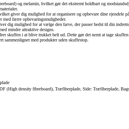
breboard) og melamin, hvilket gør det ekstremt holdbart og modstandsdy
aterialer.
hvilket giver dig mulighed for at organisere og opbevare dine ejendele p
ukter med færre opbevaringsmuligheder.
iver dig mulighed for at vælge den farve, der passer bedst til din indretnin
 med mindre attraktive designs.
rer skuffen i at blive trukket helt ud. Dette gør det nemt at tage skuffen
ert sammenlignet med produkter uden skuffestop.
plade
F (High density fibreboard), Træfiberplade, Side: Træfiberplade, Bags