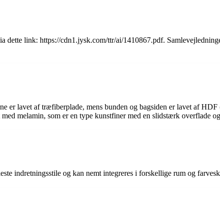
dette link: https://cdn1.jysk.com/ttr/ai/1410867.pdf. Samlevejledningen i
erne er lavet af træfiberplade, mens bunden og bagsiden er lavet af HDF 
t med melamin, som er en type kunstfiner med en slidstærk overflade og
fleste indretningsstile og kan nemt integreres i forskellige rum og farves