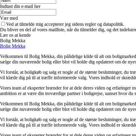
Indtast din e-mail her
Vær med
Ved at tilmelde mig accepterer jeg sidens regler og datapolitik.
Du bliver en del af vores mailliste, når du tilmelder dig, og det indebæ
Lær os at kende
Bolig Mekka
Bolig Mekka
Velkommen til Bolig Mekka, din pålidelige kilde til alt om boligmarkede
sælge din nuværende bolig eller blot vil holde dig opdateret om de nyes
Vi forstår, at boligkøb og salg er nogle af de største beslutninger, du t
vil klæde dig på til at træffe informerede valg. Vores indhold er skræd
Vores team af eksperter brænder for at dele deres viden og erfaringer med
ambition er at være din troværdige partner i boligrejse, uanset hvor du s
Velkommen til Bolig Mekka, din pålidelige kilde til alt om boligmarkede
sælge din nuværende bolig eller blot vil holde dig opdateret om de nyes
Vi forstår, at boligkøb og salg er nogle af de største beslutninger, du t
vil klæde dig på til at træffe informerede valg. Vores indhold er skræd
Vores team af eksperter brænder for at dele deres viden og erfaringer med