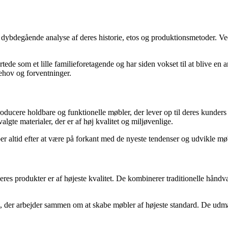
n dybdegående analyse af deres historie, etos og produktionsmetoder. Ved
e som et lille familieforetagende og har siden vokset til at blive en 
behov og forventninger.
oducere holdbare og funktionelle møbler, der lever op til deres kunders
gte materialer, der er af høj kvalitet og miljøvenlige.
r altid efter at være på forkant med de nyeste tendenser og udvikle møb
eres produkter er af højeste kvalitet. De kombinerer traditionelle hån
, der arbejder sammen om at skabe møbler af højeste standard. De udmæ