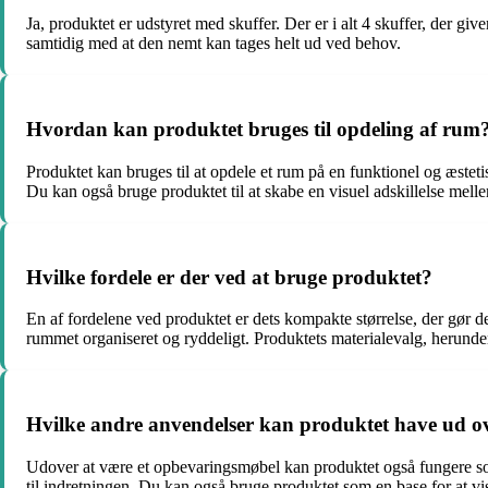
Ja, produktet er udstyret med skuffer. Der er i alt 4 skuffer, der gi
samtidig med at den nemt kan tages helt ud ved behov.
Hvordan kan produktet bruges til opdeling af rum
Produktet kan bruges til at opdele et rum på en funktionel og æstet
Du kan også bruge produktet til at skabe en visuel adskillelse melle
Hvilke fordele er der ved at bruge produktet?
En af fordelene ved produktet er dets kompakte størrelse, der gør d
rummet organiseret og ryddeligt. Produktets materialevalg, herunde
Hvilke andre anvendelser kan produktet have ud o
Udover at være et opbevaringsmøbel kan produktet også fungere som e
til indretningen. Du kan også bruge produktet som en base for at vi