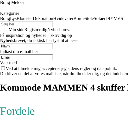
Bolig Mekka
Kategorier
Bolig
Lys
Blomster
Dekoration
Hvidevarer
Borde
Stole
Sofaer
DIY
VVS
Min side
Registrér dig
Nyhedsbrevet
Få inspiration og nyheder – skriv dig op
Nyhedsbrevet, du faktisk har lyst til at læse.
Indtast din e-mail her
Vær med
Ved at tilmelde mig accepterer jeg sidens regler og datapolitik.
Du bliver en del af vores mailliste, når du tilmelder dig, og det indebæ
Kommode MAMMEN 4 skuffer h
Fordele