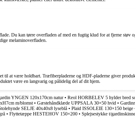
flade. Du kan tørre overfladen af med en fugtig klud for at fjerne støv
kadige melaminoverfladen.
ignet til at være holdbart. Træfiberpladerne og HDF-pladerne giver produ
duktet være en langvarig og pålidelig del af dit hjem.
gardin YNGEN 120x170cm natur
•
Reol HORBELEV 5 hylder bred so
xH7cm m/blomst
•
Gæstehåndklæde UPPSALA 30×50 hvid
•
Gardinr
Stolehynde SELJE 40x40x8 lyseblå
•
Plaid ISSOLEIE 130×150 beige
grå
•
Flyttetæppe HESTEHOV 150×200
•
Splejsestykke t/gardinskin