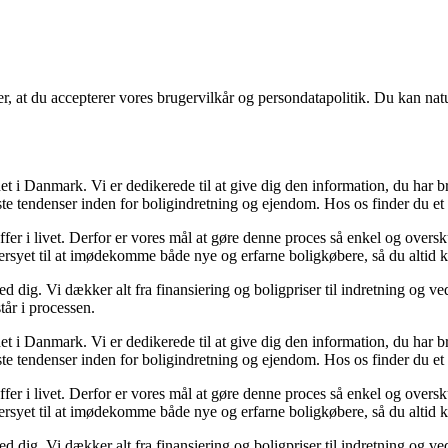
rer, at du accepterer vores brugervilkår og persondatapolitik. Du kan nat
t i Danmark. Vi er dedikerede til at give dig den information, du har b
te tendenser inden for boligindretning og ejendom. Hos os finder du et 
ræffer i livet. Derfor er vores mål at gøre denne proces så enkel og over
dersyet til at imødekomme både nye og erfarne boligkøbere, så du altid k
 dig. Vi dækker alt fra finansiering og boligpriser til indretning og ved
tår i processen.
t i Danmark. Vi er dedikerede til at give dig den information, du har b
te tendenser inden for boligindretning og ejendom. Hos os finder du et 
ræffer i livet. Derfor er vores mål at gøre denne proces så enkel og over
dersyet til at imødekomme både nye og erfarne boligkøbere, så du altid k
 dig. Vi dækker alt fra finansiering og boligpriser til indretning og ved