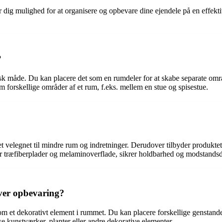
ver dig mulighed for at organisere og opbevare dine ejendele på en effekt
?
isk måde. Du kan placere det som en rumdeler for at skabe separate områ
m forskellige områder af et rum, f.eks. mellem en stue og spisestue.
et velegnet til mindre rum og indretninger. Derudover tilbyder produkte
r træfiberplader og melaminoverflade, sikrer holdbarhed og modstandsdy
ver opbevaring?
t dekorativt element i rummet. Du kan placere forskellige genstande på 
se kunstværker, planter eller andre dekorative elementer.