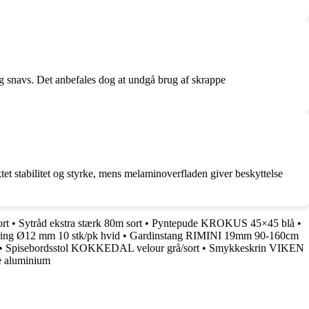
 og snavs. Det anbefales dog at undgå brug af skrappe
ktet stabilitet og styrke, mens melaminoverfladen giver beskyttelse
rt
•
Sytråd ekstra stærk 80m sort
•
Pyntepude KROKUS 45×45 blå
•
ing Ø12 mm 10 stk/pk hvid
•
Gardinstang RIMINI 19mm 90-160cm
•
Spisebordsstol KOKKEDAL velour grå/sort
•
Smykkeskrin VIKEN
ne aluminium