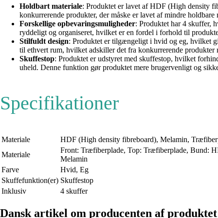
Holdbart materiale
: Produktet er lavet af HDF (High density fi
konkurrerende produkter, der måske er lavet af mindre holdbare m
Forskellige opbevaringsmuligheder
: Produktet har 4 skuffer, 
ryddeligt og organiseret, hvilket er en fordel i forhold til prod
Stilfuldt design
: Produktet er tilgængeligt i hvid og eg, hvilket g
til ethvert rum, hvilket adskiller det fra konkurrerende produkter
Skuffestop
: Produktet er udstyret med skuffestop, hvilket forhind
uheld. Denne funktion gør produktet mere brugervenligt og sikk
Specifikationer
Materiale
HDF (High density fibreboard), Melamin, Træfiber
Front: Træfiberplade, Top: Træfiberplade, Bund: HD
Materiale
Melamin
Farve
Hvid, Eg
Skuffefunktion(er)
Skuffestop
Inklusiv
4 skuffer
Dansk artikel om producenten af produktet