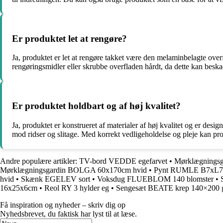
Er produktet let at rengøre?
Ja, produktet er let at rengøre takket være den melaminbelagte over
rengøringsmidler eller skrubbe overfladen hårdt, da dette kan bes
Er produktet holdbart og af høj kvalitet?
Ja, produktet er konstrueret af materialer af høj kvalitet og er des
mod ridser og slitage. Med korrekt vedligeholdelse og pleje kan pro
Andre populære artikler:
TV-bord VEDDE egefarvet
•
Mørklægnings
Mørklægningsgardin BOLGA 60x170cm hvid
•
Pynt RUMLE B7xL7
hvid
•
Skænk EGELEV sort
•
Voksdug FLUEBLOM 140 blomster
•
16x25x6cm
•
Reol RY 3 hylder eg
•
Sengesæt BEATE krep 140×200 
Få inspiration og nyheder – skriv dig op
Nyhedsbrevet, du faktisk har lyst til at læse.