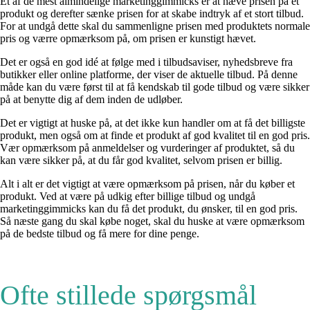
Et af de mest almindelige marketinggimmicks er at hæve prisen på et
produkt og derefter sænke prisen for at skabe indtryk af et stort tilbud.
For at undgå dette skal du sammenligne prisen med produktets normale
pris og værre opmærksom på, om prisen er kunstigt hævet.
Det er også en god idé at følge med i tilbudsaviser, nyhedsbreve fra
butikker eller online platforme, der viser de aktuelle tilbud. På denne
måde kan du være først til at få kendskab til gode tilbud og være sikker
på at benytte dig af dem inden de udløber.
Det er vigtigt at huske på, at det ikke kun handler om at få det billigste
produkt, men også om at finde et produkt af god kvalitet til en god pris.
Vær opmærksom på anmeldelser og vurderinger af produktet, så du
kan være sikker på, at du får god kvalitet, selvom prisen er billig.
Alt i alt er det vigtigt at være opmærksom på prisen, når du køber et
produkt. Ved at være på udkig efter billige tilbud og undgå
marketinggimmicks kan du få det produkt, du ønsker, til en god pris.
Så næste gang du skal købe noget, skal du huske at være opmærksom
på de bedste tilbud og få mere for dine penge.
Ofte stillede spørgsmål