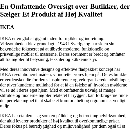
En Omfattende Oversigt over Butikker, der
Sælger Et Produkt af Høj Kvalitet
IKEA
IKEA er en global gigant inden for møbler og indretning.
Virksomheden blev grundlagt i 1943 i Sverige og har siden sin
begyndelse fokuseret på at tilbyde moderne, funktionelle og
prisvenlige møbler til masserne. Deres sortiment er bredt og omfatter
alt fra møbler til belysning, tekstiler og køkkenudstyr.
Med deres innovative designs og effektive fladpakket koncept har
IKEA revolutioneret måden, vi indretter vores hjem på. Deres butikker
er verdenskendte for deres inspirerende og velorganiserede udstillinger,
der giver kunderne mulighed for at få en følelse af, hvordan møblerne
vil se ud i deres eget hjem. Med et omfattende udvalg af mange
stilfulde og moderne møbler relateret til ryggen, kan forbrugerne finde
det perfekte møbel til at skabe et komfortabelt og ergonomisk venligt
miljø.
IKEA har etableret sig som en pålidelig og betroet møbelvirksomhed,
der altid leverer produkter af høj kvalitet til overkommelige priser.
Deres fokus på bæredygtighed og miljøvenlighed gør dem også til et