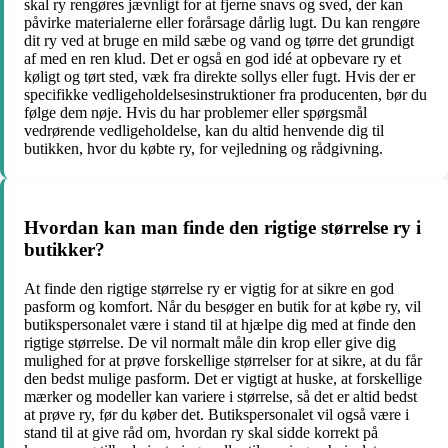
skal ry rengøres jævnligt for at fjerne snavs og sved, der kan
påvirke materialerne eller forårsage dårlig lugt. Du kan rengøre
dit ry ved at bruge en mild sæbe og vand og tørre det grundigt
af med en ren klud. Det er også en god idé at opbevare ry et
køligt og tørt sted, væk fra direkte sollys eller fugt. Hvis der er
specifikke vedligeholdelsesinstruktioner fra producenten, bør du
følge dem nøje. Hvis du har problemer eller spørgsmål
vedrørende vedligeholdelse, kan du altid henvende dig til
butikken, hvor du købte ry, for vejledning og rådgivning.
Hvordan kan man finde den rigtige størrelse ry i
butikker?
At finde den rigtige størrelse ry er vigtig for at sikre en god
pasform og komfort. Når du besøger en butik for at købe ry, vil
butikspersonalet være i stand til at hjælpe dig med at finde den
rigtige størrelse. De vil normalt måle din krop eller give dig
mulighed for at prøve forskellige størrelser for at sikre, at du får
den bedst mulige pasform. Det er vigtigt at huske, at forskellige
mærker og modeller kan variere i størrelse, så det er altid bedst
at prøve ry, før du køber det. Butikspersonalet vil også være i
stand til at give råd om, hvordan ry skal sidde korrekt på