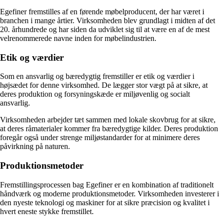
Egefiner fremstilles af en førende møbelproducent, der har været i
branchen i mange årtier. Virksomheden blev grundlagt i midten af det
20. århundrede og har siden da udviklet sig til at være en af de mest
velrenommerede navne inden for møbelindustrien.
Etik og værdier
Som en ansvarlig og bæredygtig fremstiller er etik og værdier i
højsædet for denne virksomhed. De lægger stor vægt på at sikre, at
deres produktion og forsyningskæde er miljøvenlig og socialt
ansvarlig.
Virksomheden arbejder tæt sammen med lokale skovbrug for at sikre,
at deres råmaterialer kommer fra bæredygtige kilder. Deres produktion
foregår også under strenge miljøstandarder for at minimere deres
påvirkning på naturen.
Produktionsmetoder
Fremstillingsprocessen bag Egefiner er en kombination af traditionelt
håndværk og moderne produktionsmetoder. Virksomheden investerer i
den nyeste teknologi og maskiner for at sikre præcision og kvalitet i
hvert eneste stykke fremstillet.