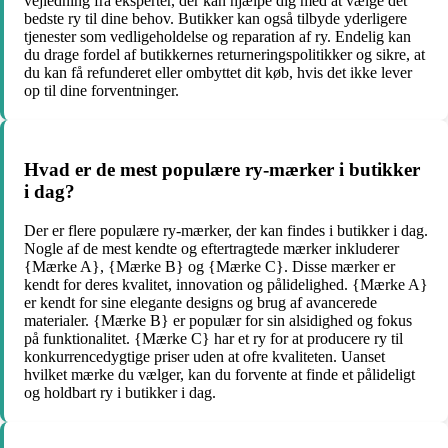
vejledning fra eksperter, der kan hjælpe dig med at vælge det
bedste ry til dine behov. Butikker kan også tilbyde yderligere
tjenester som vedligeholdelse og reparation af ry. Endelig kan
du drage fordel af butikkernes returneringspolitikker og sikre, at
du kan få refunderet eller ombyttet dit køb, hvis det ikke lever
op til dine forventninger.
Hvad er de mest populære ry-mærker i butikker
i dag?
Der er flere populære ry-mærker, der kan findes i butikker i dag.
Nogle af de mest kendte og eftertragtede mærker inkluderer
{Mærke A}, {Mærke B} og {Mærke C}. Disse mærker er
kendt for deres kvalitet, innovation og pålidelighed. {Mærke A}
er kendt for sine elegante designs og brug af avancerede
materialer. {Mærke B} er populær for sin alsidighed og fokus
på funktionalitet. {Mærke C} har et ry for at producere ry til
konkurrencedygtige priser uden at ofre kvaliteten. Uanset
hvilket mærke du vælger, kan du forvente at finde et pålideligt
og holdbart ry i butikker i dag.