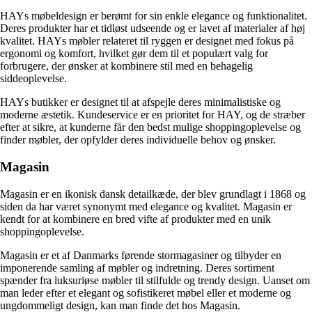
HAYs møbeldesign er berømt for sin enkle elegance og funktionalitet.
Deres produkter har et tidløst udseende og er lavet af materialer af høj
kvalitet. HAYs møbler relateret til ryggen er designet med fokus på
ergonomi og komfort, hvilket gør dem til et populært valg for
forbrugere, der ønsker at kombinere stil med en behagelig
siddeoplevelse.
HAYs butikker er designet til at afspejle deres minimalistiske og
moderne æstetik. Kundeservice er en prioritet for HAY, og de stræber
efter at sikre, at kunderne får den bedst mulige shoppingoplevelse og
finder møbler, der opfylder deres individuelle behov og ønsker.
Magasin
Magasin er en ikonisk dansk detailkæde, der blev grundlagt i 1868 og
siden da har været synonymt med elegance og kvalitet. Magasin er
kendt for at kombinere en bred vifte af produkter med en unik
shoppingoplevelse.
Magasin er et af Danmarks førende stormagasiner og tilbyder en
imponerende samling af møbler og indretning. Deres sortiment
spænder fra luksuriøse møbler til stilfulde og trendy design. Uanset om
man leder efter et elegant og sofistikeret møbel eller et moderne og
ungdommeligt design, kan man finde det hos Magasin.