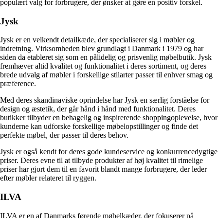
populært valg for forbrugere, der ønsker at gøre en positiv forskel.
Jysk
Jysk er en velkendt detailkæde, der specialiserer sig i møbler og
indretning. Virksomheden blev grundlagt i Danmark i 1979 og har
siden da etableret sig som en pålidelig og prisvenlig møbelbutik. Jysk
fremhæver altid kvalitet og funktionalitet i deres sortiment, og deres
brede udvalg af møbler i forskellige stilarter passer til enhver smag og
præference.
Med deres skandinaviske oprindelse har Jysk en særlig forståelse for
design og æstetik, der går hånd i hånd med funktionalitet. Deres
butikker tilbyder en behagelig og inspirerende shoppingoplevelse, hvor
kunderne kan udforske forskellige møbelopstillinger og finde det
perfekte møbel, der passer til deres behov.
Jysk er også kendt for deres gode kundeservice og konkurrencedygtige
priser. Deres evne til at tilbyde produkter af høj kvalitet til rimelige
priser har gjort dem til en favorit blandt mange forbrugere, der leder
efter møbler relateret til ryggen.
ILVA
ILVA er en af ​​Danmarks førende møbelkæder, der fokuserer på