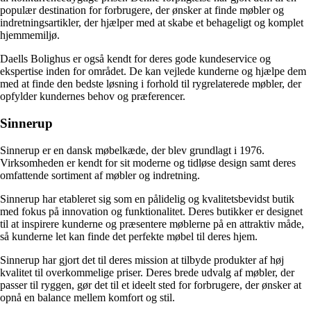
populær destination for forbrugere, der ønsker at finde møbler og
indretningsartikler, der hjælper med at skabe et behageligt og komplet
hjemmemiljø.
Daells Bolighus er også kendt for deres gode kundeservice og
ekspertise inden for området. De kan vejlede kunderne og hjælpe dem
med at finde den bedste løsning i forhold til rygrelaterede møbler, der
opfylder kundernes behov og præferencer.
Sinnerup
Sinnerup er en dansk møbelkæde, der blev grundlagt i 1976.
Virksomheden er kendt for sit moderne og tidløse design samt deres
omfattende sortiment af møbler og indretning.
Sinnerup har etableret sig som en pålidelig og kvalitetsbevidst butik
med fokus på innovation og funktionalitet. Deres butikker er designet
til at inspirere kunderne og præsentere møblerne på en attraktiv måde,
så kunderne let kan finde det perfekte møbel til deres hjem.
Sinnerup har gjort det til deres mission at tilbyde produkter af høj
kvalitet til overkommelige priser. Deres brede udvalg af møbler, der
passer til ryggen, gør det til et ideelt sted for forbrugere, der ønsker at
opnå en balance mellem komfort og stil.