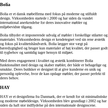
Bolia
Bolia er et dansk møbelfirma med fokus på moderne og stilfuldt
design. Virksomheden startede i 2000 og har siden da vundet
international anerkendelse for deres innovative møbler og
miljøbevidste tilgang.
Bolia tilbyder et imponerende udvalg af møbler i forskellige stilarter og
materialer. Virksomhedens design er kendetegnet ved sin rene æstetik
og fokus på kvalitetshåndværk. Bolia lægger stor vægt på
bæredygtighed og bruger kun materialer af høj kvalitet, der passer godt
til rygbehov og samtidig tager hensyn til miljøet.
Med deres engagement i kvalitet og æstetik kombinerer Bolia
funktionalitet med design og skaber møbler, der både er behagelige og
smukke. Deres butikker er designet til at give kunderne en unik og
personlig oplevelse, hvor de kan opdage møbler, der passer perfekt til
deres behov.
HAY
HAY er et designfirma fra Danmark, der er kendt for sit minimalistiske
og moderne møbeldesign. Virksomheden blev grundlagt i 2002 og har
siden da haft stor indflydelse på den internationale designscene.