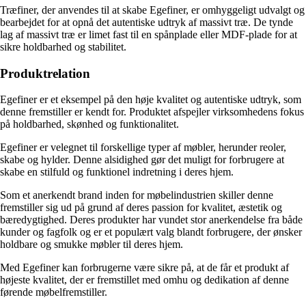
Træfiner, der anvendes til at skabe Egefiner, er omhyggeligt udvalgt og
bearbejdet for at opnå det autentiske udtryk af massivt træ. De tynde
lag af massivt træ er limet fast til en spånplade eller MDF-plade for at
sikre holdbarhed og stabilitet.
Produktrelation
Egefiner er et eksempel på den høje kvalitet og autentiske udtryk, som
denne fremstiller er kendt for. Produktet afspejler virksomhedens fokus
på holdbarhed, skønhed og funktionalitet.
Egefiner er velegnet til forskellige typer af møbler, herunder reoler,
skabe og hylder. Denne alsidighed gør det muligt for forbrugere at
skabe en stilfuld og funktionel indretning i deres hjem.
Som et anerkendt brand inden for møbelindustrien skiller denne
fremstiller sig ud på grund af deres passion for kvalitet, æstetik og
bæredygtighed. Deres produkter har vundet stor anerkendelse fra både
kunder og fagfolk og er et populært valg blandt forbrugere, der ønsker
holdbare og smukke møbler til deres hjem.
Med Egefiner kan forbrugerne være sikre på, at de får et produkt af
højeste kvalitet, der er fremstillet med omhu og dedikation af denne
førende møbelfremstiller.