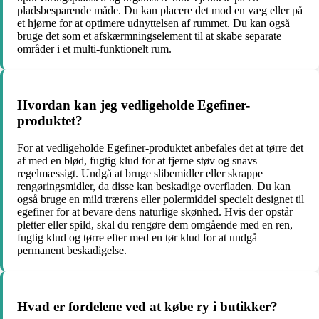
pladsbesparende måde. Du kan placere det mod en væg eller på
et hjørne for at optimere udnyttelsen af rummet. Du kan også
bruge det som et afskærmningselement til at skabe separate
områder i et multi-funktionelt rum.
Hvordan kan jeg vedligeholde Egefiner-
produktet?
For at vedligeholde Egefiner-produktet anbefales det at tørre det
af med en blød, fugtig klud for at fjerne støv og snavs
regelmæssigt. Undgå at bruge slibemidler eller skrappe
rengøringsmidler, da disse kan beskadige overfladen. Du kan
også bruge en mild trærens eller polermiddel specielt designet til
egefiner for at bevare dens naturlige skønhed. Hvis der opstår
pletter eller spild, skal du rengøre dem omgående med en ren,
fugtig klud og tørre efter med en tør klud for at undgå
permanent beskadigelse.
Hvad er fordelene ved at købe ry i butikker?