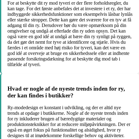
For at beskytte dit ry mod tyveri er der flere forholdsregler, du
kan tage. For det første anbefales det at investere i et ry, der har
indbyggede sikkerhedsfunktioner som eksempelvis låsbar lynlås
eller stærke stropper. Dette kan gøre det sværere for en tyv at få
adgang til din ry. Derudover bør du være opmærksom på din
omgivelser og undgå at efterlade din ry uden opsyn. Det kan
også være en god idé at undgå at bære din ry synligt på ryggen,
da det gør det nemt for tyve at identificere og stjæle. Hvis du
færdes i et område med høj risiko for tyveri, kan det være en
god idé at overveje at bruge en sikkerhedssele eller at indhente
passende forsikringsdækning for at beskytte dig mod tab i
tilfælde af tyveri.
Hvad er nogle af de nyeste trends inden for ry,
der kan findes i butikker?
Ry-modedesign er konstant i udvikling, og der er altid nye
trends at opdage i butikkerne. Nogle af de nyeste trends inden
for ry inkluderer brugen af bæredygtige materialer og
produktionsteknikker for at reducere miljøpåvirkningen. Der er
også en øget fokus på funktionalitet og alsidighed, hvor ry
designes til at imødekomme forskellige behov og aktiviteter.