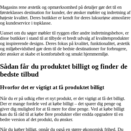
Magasins rene æstetik og opmærksomhed på detaljer gør det til en
førsteklasses destination for kunder, der ønsker møbler og indretning af
højeste kvalitet. Deres butikker er kendt for deres luksuriøse atmosfære
og kundeservice i topklasse.
Uanset om du søger møbler til ryggen eller andre indretningsbehov, er
disse butikker i stand til at tilbyde et bredt udvalg af kvalitetsprodukter
og inspirerende designs. Deres fokus på kvalitet, funktionalitet, æstetik
og miljøbevidsthed gør dem til de bedste destinationer for forbrugere,
der ønsker at skabe et komfortabelt og smukt hjemmemiljø.
Sådan får du produktet billigt og finder de
bedste tilbud
Hvorfor det er vigtigt at få produktet billigt
Når du er på udkig efter et nyt produkt, er det vigtigt at få det billigt.
Der er mange fordele ved at købe billigt – det sparer dig penge og
giver dig mulighed for at få mere for dine penge. Ved at købe billigt
kan du få råd til at købe flere produkter eller endda opgradere til en
bedre version af det produkt, du ønsker.
Når du køber billigt, opnår du også en større økonomisk frihed. Du