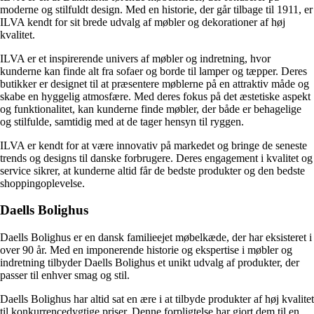
moderne og stilfuldt design. Med en historie, der går tilbage til 1911, er
ILVA kendt for sit brede udvalg af møbler og dekorationer af høj
kvalitet.
ILVA er et inspirerende univers af møbler og indretning, hvor
kunderne kan finde alt fra sofaer og borde til lamper og tæpper. Deres
butikker er designet til at præsentere møblerne på en attraktiv måde og
skabe en hyggelig atmosfære. Med deres fokus på det æstetiske aspekt
og funktionalitet, kan kunderne finde møbler, der både er behagelige
og stilfulde, samtidig med at de tager hensyn til ryggen.
ILVA er kendt for at være innovativ på markedet og bringe de seneste
trends og designs til danske forbrugere. Deres engagement i kvalitet og
service sikrer, at kunderne altid får de bedste produkter og den bedste
shoppingoplevelse.
Daells Bolighus
Daells Bolighus er en dansk familieejet møbelkæde, der har eksisteret i
over 90 år. Med en imponerende historie og ekspertise i møbler og
indretning tilbyder Daells Bolighus et unikt udvalg af produkter, der
passer til enhver smag og stil.
Daells Bolighus har altid sat en ære i at tilbyde produkter af høj kvalitet
til konkurrencedygtige priser. Denne forpligtelse har gjort dem til en