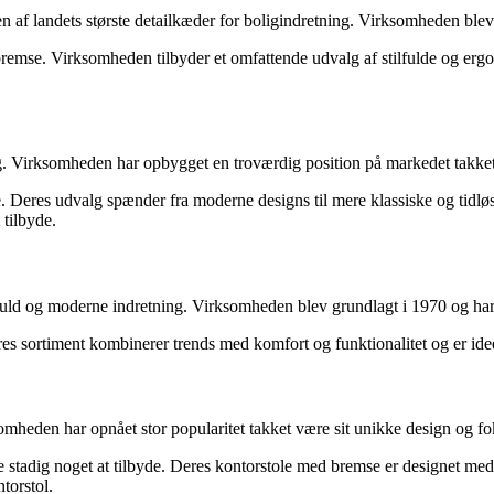
af landets største detailkæder for boligindretning. Virksomheden blev 
bremse. Virksomheden tilbyder et omfattende udvalg af stilfulde og ergon
 Virksomheden har opbygget en troværdig position på markedet takket v
. Deres udvalg spænder fra moderne designs til mere klassiske og tidlø
 tilbyde.
ilfuld og moderne indretning. Virksomheden blev grundlagt i 1970 og h
res sortiment kombinerer trends med komfort og funktionalitet og er id
omheden har opnået stor popularitet takket være sit unikke design og f
de stadig noget at tilbyde. Deres kontorstole med bremse er designet me
torstol.