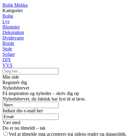
Bolig Mekka
Kategorier
Bolig
Lys
Blomster
Dekoration
Hvidevarer
Borde
Stole
Sofaer
DIY
VVS
Min side
Registrér dig
Nyhedsbrevet
Få inspiration og nyheder – skriv dig op
Nyhedsbrevet, du faktisk har lyst til at læse.
Indtast din e-mail her
Vær med
Du er nu tilmeldt – tak
Ved at tilmelde mig accepterer jeg sidens regler og datapolitik.