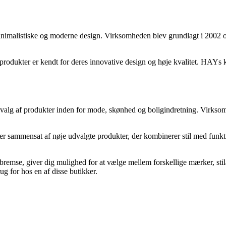
inimalistiske og moderne design. Virksomheden blev grundlagt i 2002 o
odukter er kendt for deres innovative design og høje kvalitet. HAYs ko
udvalg af produkter inden for mode, skønhed og boligindretning. Virksom
r sammensat af nøje udvalgte produkter, der kombinerer stil med funktio
emse, giver dig mulighed for at vælge mellem forskellige mærker, stilar
g for hos en af disse butikker.