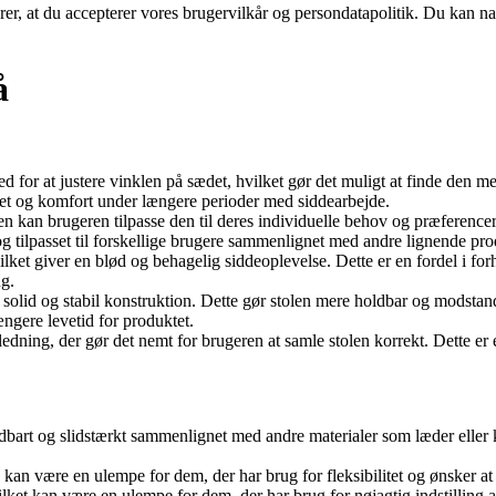
ærer, at du accepterer vores brugervilkår og persondatapolitik. Du kan na
å
 for at justere vinklen på sædet, hvilket gør det muligt at finde den mes
itet og komfort under længere perioder med siddearbejde.
en kan brugeren tilpasse den til deres individuelle behov og præferencer
g tilpasset til forskellige brugere sammenlignet med andre lignende pr
hvilket giver en blød og behagelig siddeoplevelse. Dette er en fordel i fo
ug.
r en solid og stabil konstruktion. Dette gør stolen mere holdbar og mods
længere levetid for produktet.
edning, der gør det nemt for brugeren at samle stolen korrekt. Dette er 
bart og slidstærkt sammenlignet med andre materialer som læder eller k
e kan være en ulempe for dem, der har brug for fleksibilitet og ønsker 
lket kan være en ulempe for dem, der har brug for nøjagtig indstilling a