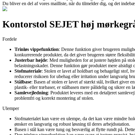
Du bliver en del af vores mailliste, når du tilmelder dig, og det indeb
Kontorstol SEJET høj mørkegr
Fordele
Trinløs vippefunktion
: Denne funktion giver brugeren mulighed
konkurrerende produkter, da det giver brugeren større fleksibil
Justerbar højde
: Med muligheden for at justere højden på stol
belastningsskader. Denne funktion gør produktet mere alsidigt o
Stofmateriale
: Stolen er lavet af holdbart og behageligt stof, 
reducerer risikoen for ubehag eller irritation under langvarig br
Stålbase
: Basen af stolen er lavet af stærkt stål, hvilket give
plastik- eller træbaser, er stålbasen mere pålidelig og sikrer en 
Samlevejledning
: Produktet leveres med en detaljeret samlevejl
problemfri og korrekt montering af stolen.
Ulemper
Stofmaterialet kan være en ulempe, da det kan være mindre hold
ønsker en langvarig og robust løsning til deres arbejdsstation.
Basen i stål kan være tung og besværlig at flytte rundt på. Dett
Den trinløse vippefunktion kan være svær at justere præcist, hvi