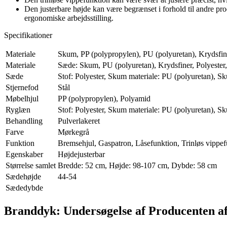
Den justerbare højde kan være begrænset i forhold til andre pro
ergonomiske arbejdsstilling.
Specifikationer
Materiale
Skum, PP (polypropylen), PU (polyuretan), Krydsfine
Materiale
Sæde: Skum, PU (polyuretan), Krydsfiner, Polyester,
Sæde
Stof: Polyester, Skum materiale: PU (polyuretan), Sk
Stjernefod
Stål
Møbelhjul
PP (polypropylen), Polyamid
Ryglæn
Stof: Polyester, Skum materiale: PU (polyuretan), Sk
Behandling
Pulverlakeret
Farve
Mørkegrå
Funktion
Bremsehjul, Gaspatron, Låsefunktion, Trinløs vippe
Egenskaber
Højdejusterbar
Størrelse samlet
Bredde: 52 cm, Højde: 98-107 cm, Dybde: 58 cm
Sædehøjde
44-54
Sædedybde
Branddyk: Undersøgelse af Producenten a