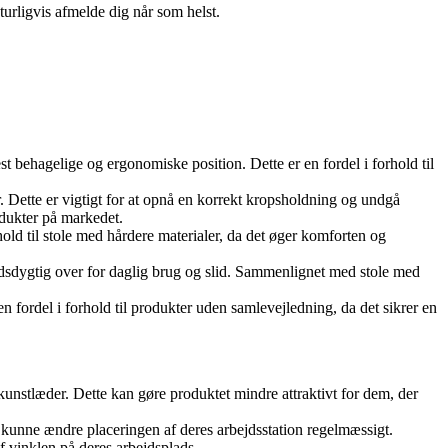
turligvis afmelde dig når som helst.
t behagelige og ergonomiske position. Dette er en fordel i forhold til
. Dette er vigtigt for at opnå en korrekt kropsholdning og undgå
odukter på markedet.
rhold til stole med hårdere materialer, da det øger komforten og
tandsdygtig over for daglig brug og slid. Sammenlignet med stole med
en fordel i forhold til produkter uden samlevejledning, da det sikrer en
unstlæder. Dette kan gøre produktet mindre attraktivt for dem, der
at kunne ændre placeringen af deres arbejdsstation regelmæssigt.
f vinklen på deres arbejdsplads.