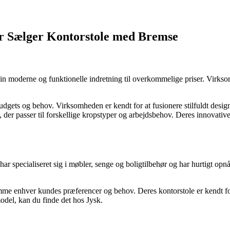
er Sælger Kontorstole med Bremse
 moderne og funktionelle indretning til overkommelige priser. Virksomh
budgets og behov. Virksomheden er kendt for at fusionere stilfuldt desi
er passer til forskellige kropstyper og arbejdsbehov. Deres innovative 
ar specialiseret sig i møbler, senge og boligtilbehør og har hurtigt opn
me enhver kundes præferencer og behov. Deres kontorstole er kendt for
odel, kan du finde det hos Jysk.