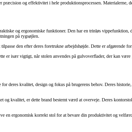
præcision og effektivitet i hele produktionsprocessen. Materialerne, de
aktiske og ergonomiske funktioner. Den har en trinløs vippefunktion, de
tningen på rygsøjlen.
at tilpasse den efter deres foretrukne arbejdshøjde. Dette er afgørende 
te er især vigtigt, når stolen anvendes på gulvoverflader, der kan være 
r deres kvalitet, design og fokus på brugerens behov. Deres historie, 
itet og kvalitet, er dette brand bestemt værd at overveje. Deres kontors
have en ergonomisk korrekt stol for at bevare din produktivitet og velfæ