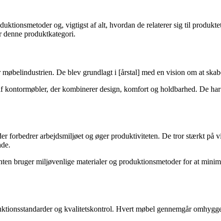
duktionsmetoder og, vigtigst af alt, hvordan de relaterer sig til produk
or denne produktkategori.
r møbelindustrien. De blev grundlagt i [årstal] med en vision om at ska
af kontormøbler, der kombinerer design, komfort og holdbarhed. De har 
er forbedrer arbejdsmiljøet og øger produktiviteten. De tror stærkt på 
ade.
n bruger miljøvenlige materialer og produktionsmetoder for at minimer
ktionsstandarder og kvalitetskontrol. Hvert møbel gennemgår omhyggelig