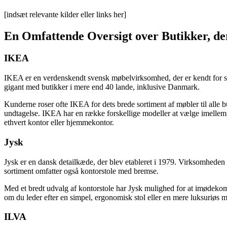
[indsæt relevante kilder eller links her]
En Omfattende Oversigt over Butikker, d
IKEA
IKEA er en verdenskendt svensk møbelvirksomhed, der er kendt for sin
gigant med butikker i mere end 40 lande, inklusive Danmark.
Kunderne roser ofte IKEA for dets brede sortiment af møbler til alle 
undtagelse. IKEA har en række forskellige modeller at vælge imellem, d
ethvert kontor eller hjemmekontor.
Jysk
Jysk er en dansk detailkæde, der blev etableret i 1979. Virksomheden h
sortiment omfatter også kontorstole med bremse.
Med et bredt udvalg af kontorstole har Jysk mulighed for at imødekom
om du leder efter en simpel, ergonomisk stol eller en mere luksuriøs m
ILVA