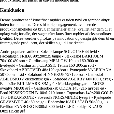
produktserie, der passer til ethvert moderne hjem.
Konklusion
Denne producent af kunstfiner møbler er uden tvivl en førende aktør
inden for branchen. Deres historie, engagement, avancerede
produktionsmetoder og brug af materialer af høj kvalitet gør dem til et
oplagt valg for alle, der søger efter kunstfiner møbler af ekstraordinær
kvalitet. Deres værdier og fokus på innovation og design gør dem til en
fremragende producent, der skiller sig ud i markedet.
Andre populære artikler:
Solcellelampe SOL Ø15xH44 hvid
•
Faconlagen FRIDA 90x200x35 taupe
•
Sækkestol BAKHOLM
70x100x80 sort
•
Gardinstang MELLOW 19mm 160-300cm
hvid/guld
•
Gardinstang CLASSIC 19mm 160-300cm sort
•
Skrivebord ABBETVED 48×120 eg/sort
•
Pyntepude VALERIANA
50×50 tern rød
•
Sofabord HINNERUP 75×120 sort
•
Lænestol
ABILDSKOV elektronisk grå
•
Sofabord AGERBY 60×100 glas/eg
•
Badekåbe BULLMARK S/M grå
•
Mørklægningsgardin MORS
ovenlys MK08 grå
•
Garderobeskab ODDA 145×216 m/spejl eg
•
Bord NESSKOGEN B100xL210 brun
•
Topmadras 140×200 GOLD
T70 DREAMZONE
•
Sovesofa NORSMINDE lysegrå
•
Pyntepude
GRAVMYRT 40×60 beige
•
Bademåtte KARLSTAD 50×80 gul
•
Pavillon FAABORG B300xL300 hvid
•
LED bloklys KLAUS
Ø8xH15cm grå