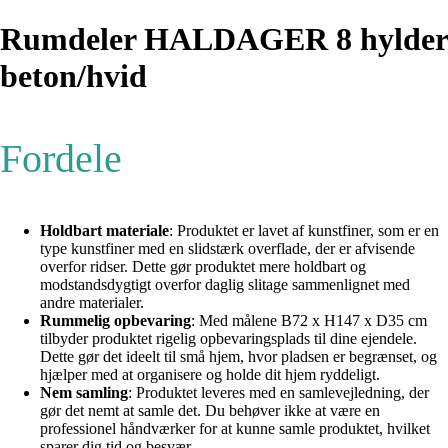
Rumdeler HALDAGER 8 hylder
beton/hvid
Fordele
Holdbart materiale
: Produktet er lavet af kunstfiner, som er en
type kunstfiner med en slidstærk overflade, der er afvisende
overfor ridser. Dette gør produktet mere holdbart og
modstandsdygtigt overfor daglig slitage sammenlignet med
andre materialer.
Rummelig opbevaring
: Med målene B72 x H147 x D35 cm
tilbyder produktet rigelig opbevaringsplads til dine ejendele.
Dette gør det ideelt til små hjem, hvor pladsen er begrænset, og
hjælper med at organisere og holde dit hjem ryddeligt.
Nem samling
: Produktet leveres med en samlevejledning, der
gør det nemt at samle det. Du behøver ikke at være en
professionel håndværker for at kunne samle produktet, hvilket
sparer dig tid og besvær.