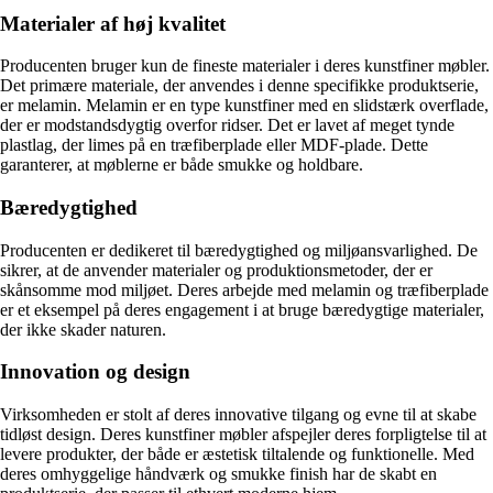
Materialer af høj kvalitet
Producenten bruger kun de fineste materialer i deres kunstfiner møbler.
Det primære materiale, der anvendes i denne specifikke produktserie,
er melamin. Melamin er en type kunstfiner med en slidstærk overflade,
der er modstandsdygtig overfor ridser. Det er lavet af meget tynde
plastlag, der limes på en træfiberplade eller MDF-plade. Dette
garanterer, at møblerne er både smukke og holdbare.
Bæredygtighed
Producenten er dedikeret til bæredygtighed og miljøansvarlighed. De
sikrer, at de anvender materialer og produktionsmetoder, der er
skånsomme mod miljøet. Deres arbejde med melamin og træfiberplade
er et eksempel på deres engagement i at bruge bæredygtige materialer,
der ikke skader naturen.
Innovation og design
Virksomheden er stolt af deres innovative tilgang og evne til at skabe
tidløst design. Deres kunstfiner møbler afspejler deres forpligtelse til at
levere produkter, der både er æstetisk tiltalende og funktionelle. Med
deres omhyggelige håndværk og smukke finish har de skabt en