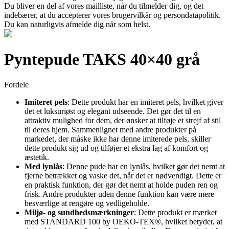
Du bliver en del af vores mailliste, når du tilmelder dig, og det
indebærer, at du accepterer vores brugervilkår og persondatapolitik.
Du kan naturligvis afmelde dig når som helst.
Pyntepude TAKS 40×40 grå
Fordele
Imiteret pels
: Dette produkt har en imiteret pels, hvilket giver
det et luksuriøst og elegant udseende. Det gør det til en
attraktiv mulighed for dem, der ønsker at tilføje et strejf af stil
til deres hjem. Sammenlignet med andre produkter på
markedet, der måske ikke har denne imiterede pels, skiller
dette produkt sig ud og tilføjer et ekstra lag af komfort og
æstetik.
Med lynlås
: Denne pude har en lynlås, hvilket gør det nemt at
fjerne betrækket og vaske det, når det er nødvendigt. Dette er
en praktisk funktion, der gør det nemt at holde puden ren og
frisk. Andre produkter uden denne funktion kan være mere
besværlige at rengøre og vedligeholde.
Miljø- og sundhedsmærkninger
: Dette produkt er mærket
med STANDARD 100 by OEKO-TEX®, hvilket betyder, at