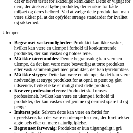
det er blevet testet for skadelige kemikalier. Dette er vigtigt for
dem, der ønsker at købe produkter, der er sikre for både
miljøet og deres helbred. Ved at vælge dette produkt kan man
være sikker på, at det opfylder strenge standarder for kvalitet
og sikkerhed.
Ulemper
Begrænset vaskemuligheder
: Produktet kan ikke vaskes,
hvilket kan være en ulempe i forhold til konkurrerende
produkter, der kan vaskes og holdes rene.
Må ikke tørretumbles
: Denne begrænsning kan være en
ulempe, da det kan være mere besværligt at tørre produktet
efter vask sammenlignet med produkter, der kan tørretumbles.
Må ikke stryges
: Dette kan være en ulempe, da det kan være
nødvendigt at stryge produktet for at opnå et pænt og glat
udseende, hvilket ikke er muligt med dette produkt.
Kræver professionel rens
: Produktet skal renses
professionelt, hvilket kan være en ulempe i forhold til
produkter, der kan vaskes derhjemme og dermed spare tid og
penge.
Imiteret pels
: Selvom dette kan være en fordel for
dyreelskere, kan det være en ulempe for dem, der foretrækker
ægte pels eller en mere naturlig følelse.
Begrænset farvevalg
: Produktet er kun tilgængeligt i grå