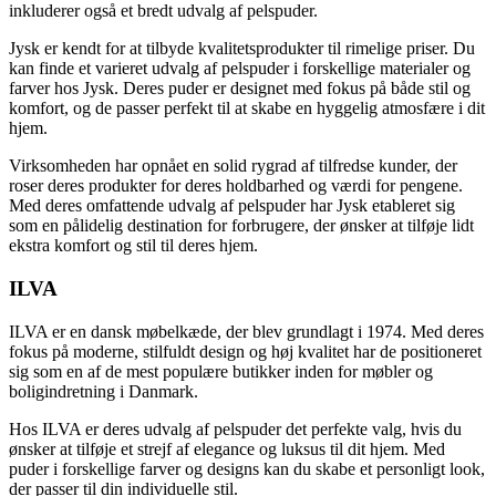
inkluderer også et bredt udvalg af pelspuder.
Jysk er kendt for at tilbyde kvalitetsprodukter til rimelige priser. Du
kan finde et varieret udvalg af pelspuder i forskellige materialer og
farver hos Jysk. Deres puder er designet med fokus på både stil og
komfort, og de passer perfekt til at skabe en hyggelig atmosfære i dit
hjem.
Virksomheden har opnået en solid rygrad af tilfredse kunder, der
roser deres produkter for deres holdbarhed og værdi for pengene.
Med deres omfattende udvalg af pelspuder har Jysk etableret sig
som en pålidelig destination for forbrugere, der ønsker at tilføje lidt
ekstra komfort og stil til deres hjem.
ILVA
ILVA er en dansk møbelkæde, der blev grundlagt i 1974. Med deres
fokus på moderne, stilfuldt design og høj kvalitet har de positioneret
sig som en af de mest populære butikker inden for møbler og
boligindretning i Danmark.
Hos ILVA er deres udvalg af pelspuder det perfekte valg, hvis du
ønsker at tilføje et strejf af elegance og luksus til dit hjem. Med
puder i forskellige farver og designs kan du skabe et personligt look,
der passer til din individuelle stil.