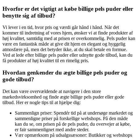
Hvorfor er det vigtigt at købe billige pels puder eller
benytte sig af tilbud?
Vi lever i en tid, hvor pris og værdi går hånd i hånd. Når det
kommer til indretning af vores hjem, ønsker vi at finde produkter af
høj kvalitet, samtidig med at prisen er overkommelig. Pels puder kan
være en fantastisk måde at give dit hjem en elegant og hyggelig
atmosfære på, men det betyder ikke, at du skal betale en formue.
Ved at lede efter billige pels puder eller udnytte gode tilbud, kan du
få produkter af høj kvalitet til en rimelig pris.
Hvordan genkender du ægte billige pels puder og
gode tilbud?
Det kan være overvældende at navigere i den store
markedsvirksomhed og finde ægte billige pels puder eller gode
tilbud. Her er nogle tips til at hjælpe dig:
Sammenlign priser: Spendér tid på at undersøge markedet og
sammenligne priser på forskellige webshops. På den måde
kan du se, om prisen på de pels puder, du overvejer at købe,
er fair sammenlignet med andre steder.
Vær opmærksom på udsalgssæsoner: Butikker og webshops