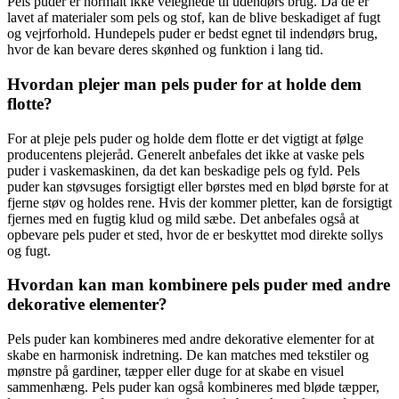
Pels puder er normalt ikke velegnede til udendørs brug. Da de er
lavet af materialer som pels og stof, kan de blive beskadiget af fugt
og vejrforhold. Hundepels puder er bedst egnet til indendørs brug,
hvor de kan bevare deres skønhed og funktion i lang tid.
Hvordan plejer man pels puder for at holde dem
flotte?
For at pleje pels puder og holde dem flotte er det vigtigt at følge
producentens plejeråd. Generelt anbefales det ikke at vaske pels
puder i vaskemaskinen, da det kan beskadige pels og fyld. Pels
puder kan støvsuges forsigtigt eller børstes med en blød børste for at
fjerne støv og holdes rene. Hvis der kommer pletter, kan de forsigtigt
fjernes med en fugtig klud og mild sæbe. Det anbefales også at
opbevare pels puder et sted, hvor de er beskyttet mod direkte sollys
og fugt.
Hvordan kan man kombinere pels puder med andre
dekorative elementer?
Pels puder kan kombineres med andre dekorative elementer for at
skabe en harmonisk indretning. De kan matches med tekstiler og
mønstre på gardiner, tæpper eller duge for at skabe en visuel
sammenhæng. Pels puder kan også kombineres med bløde tæpper,