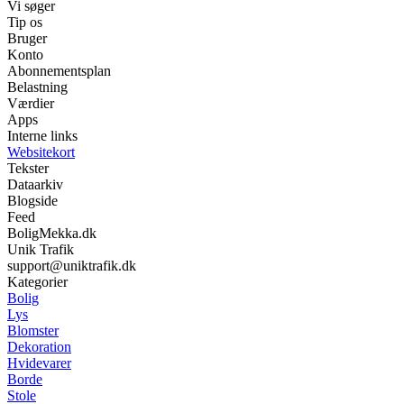
Vi søger
Tip os
Bruger
Konto
Abonnementsplan
Belastning
Værdier
Apps
Interne links
Websitekort
Tekster
Dataarkiv
Blogside
Feed
BoligMekka.dk
Unik Trafik
support@uniktrafik.dk
Kategorier
Bolig
Lys
Blomster
Dekoration
Hvidevarer
Borde
Stole