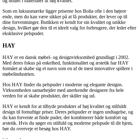
og udført i materialer af høj kvalitet.
Som en luksusmærke ligger priserne hos Bolia ofte i den højere
ende, men du kan være sikker på at få produkter, der lever op til
dine forventninger. Butikken er kendt for sin kvalitet og unikke
design, hvilket gør den til et ideelt valg for forbrugere, der leder efter
eksklusive pelspuder.
HAY
HAY er en dansk møbel- og designvirksomhed grundlagt i 2002.
Med deres fokus på enkelhed, funktionalitet og æstetik har HAY
formået at skabe sig et navn som en af de mest innovative spillere i
møbelindustrien.
Hos HAY finder du pelspuder i moderne og elegante designs.
Virksomheden samarbejder med anerkendte designere fra hele
verden for at skabe produkter, der skiller sig ud.
HAY er kendt for at tilbyde produkter af høj kvalitet og stilfuldt
design til fornuftige priser. Deres pelspuder er ingen undtagelse, og
du kan forvente at finde puder, der kombinerer både komfort og
æstetik. Hvis du søger en stilfuld og moderne pelspude til dit hjem,
bør du overveje et besøg hos HAY.