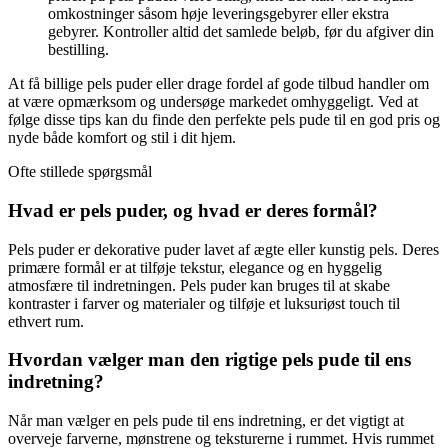
omkostninger såsom høje leveringsgebyrer eller ekstra
gebyrer. Kontroller altid det samlede beløb, før du afgiver din
bestilling.
At få billige pels puder eller drage fordel af gode tilbud handler om
at være opmærksom og undersøge markedet omhyggeligt. Ved at
følge disse tips kan du finde den perfekte pels pude til en god pris og
nyde både komfort og stil i dit hjem.
Ofte stillede spørgsmål
Hvad er pels puder, og hvad er deres formål?
Pels puder er dekorative puder lavet af ægte eller kunstig pels. Deres
primære formål er at tilføje tekstur, elegance og en hyggelig
atmosfære til indretningen. Pels puder kan bruges til at skabe
kontraster i farver og materialer og tilføje et luksuriøst touch til
ethvert rum.
Hvordan vælger man den rigtige pels pude til ens
indretning?
Når man vælger en pels pude til ens indretning, er det vigtigt at
overveje farverne, mønstrene og teksturerne i rummet. Hvis rummet