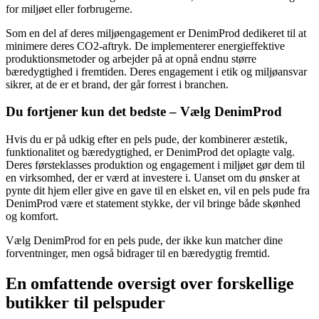
for miljøet eller forbrugerne.
Som en del af deres miljøengagement er DenimProd dedikeret til at
minimere deres CO2-aftryk. De implementerer energieffektive
produktionsmetoder og arbejder på at opnå endnu større
bæredygtighed i fremtiden. Deres engagement i etik og miljøansvar
sikrer, at de er et brand, der går forrest i branchen.
Du fortjener kun det bedste – Vælg DenimProd
Hvis du er på udkig efter en pels pude, der kombinerer æstetik,
funktionalitet og bæredygtighed, er DenimProd det oplagte valg.
Deres førsteklasses produktion og engagement i miljøet gør dem til
en virksomhed, der er værd at investere i. Uanset om du ønsker at
pynte dit hjem eller give en gave til en elsket en, vil en pels pude fra
DenimProd være et statement stykke, der vil bringe både skønhed
og komfort.
Vælg DenimProd for en pels pude, der ikke kun matcher dine
forventninger, men også bidrager til en bæredygtig fremtid.
En omfattende oversigt over forskellige
butikker til pelspuder