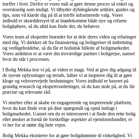
træffer i livet. Derfor er vores mål at gøre denne proces så enkel og
overskuelig som muligt. Vi tilbyder dybdegående artikler, guides og
tips, som vil klæde dig på til at træffe informerede valg. Vores
indhold er skræddersyet til at imødekomme både nye og erfarne
boligkøbere, så du altid kan finde det, du behøver.
Vores team af eksperter brænder for at dele deres viden og erfaringer
med dig. Vi dækker alt fra finansiering og boligpriser til indretning
og vedligeholdelse, så du får et holistisk billede af boligmarkedet.
Vores ambition er at være din troværdige partner i boligrejse, uanset
hvor du står i processen.
I Bolig Mekka tror vi på, at viden er magt. Ved at give dig adgang til
de nyeste oplysninger og trends, håber vi at inspirere dig til at gøre
kloge og velovervejede beslutninger. Vores indhold er baseret på
grundig research og ekspertvurderinger, så du kan stole på, at du får
præcise og relevante råd.
Vi stræber efter at skabe en engagerende og inspirerende platform,
hvor du kan finde svar på dine spørgsmål og opnå indsigt i
boligmarkedet. Uanset om du er interesseret i at finde den rette bolig
eller ønsker at forstå de forskellige aspekter af ejendomshandler, er
vi her for at støtte dig hele vejen.
Bolig Mekka eksisterer for at gøre boligdrømme til virkelighed. Vi