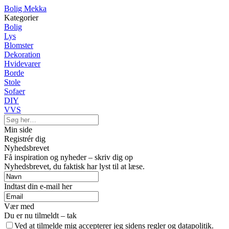
Bolig Mekka
Kategorier
Bolig
Lys
Blomster
Dekoration
Hvidevarer
Borde
Stole
Sofaer
DIY
VVS
Min side
Registrér dig
Nyhedsbrevet
Få inspiration og nyheder – skriv dig op
Nyhedsbrevet, du faktisk har lyst til at læse.
Indtast din e-mail her
Vær med
Du er nu tilmeldt – tak
Ved at tilmelde mig accepterer jeg sidens regler og datapolitik.