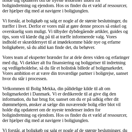
holde dig opdateret om de nyeste tendenser inden for
boligindretning og ejendom. Hos os finder du et væld af ressourcer,
der hjælper dig med at navigere i boligjunglen.
Vi forstår, at boligkøb og salg er nogle af de største beslutninger, du
træffer i livet. Derfor er vores mål at gøre denne proces så enkel og
overskuelig som muligt. Vi tilbyder dybdegående artikler, guides og
tips, som vil klæde dig på til at træffe informerede valg. Vores
indhold er skræddersyet til at imødekomme både nye og erfarne
boligkøbere, så du altid kan finde det, du behøver.
Vores team af eksperter brænder for at dele deres viden og erfaringer
med dig. Vi dækker alt fra finansiering og boligpriser til indretning
og vedligeholdelse, så du får et holistisk billede af boligmarkedet.
Vores ambition er at være din troværdige partner i boligrejse, uanset
hvor du står i processen.
Velkommen til Bolig Mekka, din pålidelige kilde til alt om
boligmarkedet i Danmark. Vi er dedikerede til at give dig den
information, du har brug for, uanset om du er på udkig efter dit
drømmehjem, ønsker at sælge din nuværende bolig eller blot vil
holde dig opdateret om de nyeste tendenser inden for
boligindretning og ejendom. Hos os finder du et væld af ressourcer,
der hjælper dig med at navigere i boligjunglen.
Vi forstår, at boligkøb og salg er nogle af de største beslutninger, du