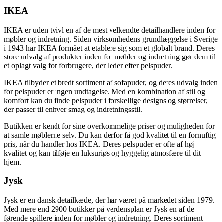
IKEA
IKEA er uden tvivl en af de mest velkendte detailhandlere inden for
møbler og indretning. Siden virksomhedens grundlæggelse i Sverige
i 1943 har IKEA formået at etablere sig som et globalt brand. Deres
store udvalg af produkter inden for møbler og indretning gør dem til
et oplagt valg for forbrugere, der leder efter pelspuder.
IKEA tilbyder et bredt sortiment af sofapuder, og deres udvalg inden
for pelspuder er ingen undtagelse. Med en kombination af stil og
komfort kan du finde pelspuder i forskellige designs og størrelser,
der passer til enhver smag og indretningsstil.
Butikken er kendt for sine overkommelige priser og muligheden for
at samle møblerne selv. Du kan derfor få god kvalitet til en fornuftig
pris, når du handler hos IKEA. Deres pelspuder er ofte af høj
kvalitet og kan tilføje en luksuriøs og hyggelig atmosfære til dit
hjem.
Jysk
Jysk er en dansk detailkæde, der har været på markedet siden 1979.
Med mere end 2900 butikker på verdensplan er Jysk en af de
førende spillere inden for møbler og indretning. Deres sortiment