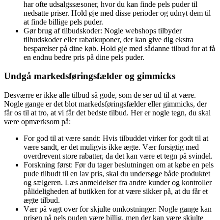
har ofte udsalgssæsoner, hvor du kan finde pels puder til
nedsatte priser. Hold øje med disse perioder og udnyt dem til
at finde billige pels puder.
Gør brug af tilbudskoder: Nogle webshops tilbyder
tilbudskoder eller rabatkuponer, der kan give dig ekstra
besparelser på dine køb. Hold øje med sådanne tilbud for at få
en endnu bedre pris på dine pels puder.
Undgå markedsføringsfælder og gimmicks
Desværre er ikke alle tilbud så gode, som de ser ud til at være.
Nogle gange er det blot markedsføringsfælder eller gimmicks, der
får os til at tro, at vi får det bedste tilbud. Her er nogle tegn, du skal
være opmærksom på:
For god til at være sandt: Hvis tilbuddet virker for godt til at
være sandt, er det muligvis ikke ægte. Vær forsigtig med
overdrevent store rabatter, da det kan være et tegn på svindel.
Forskning først: Før du tager beslutningen om at købe en pels
pude tilbudt til en lav pris, skal du undersøge både produktet
og sælgeren. Læs anmeldelser fra andre kunder og kontroller
pålideligheden af butikken for at være sikker på, at du får et
ægte tilbud.
Vær på vagt over for skjulte omkostninger: Nogle gange kan
prisen på pels puden være billig, men der kan være skjulte