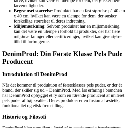
farve, hvilket kan være en ulempe for dem, der ønsker flere
farvemuligheder.
Begrænset størrelse
: Produktet har en fast størrelse på 40 cm
x 40 cm, hvilket kan være en ulempe for dem, der ønsker
forskellige størrelser til deres indretning.
Miljømærkning
: Selvom produktet har en miljømærkning,
kan det være en ulempe i forhold til produkter, der har flere
miljømærkninger eller certificeringer, hvilket kan give større
tillid til forbrugerne.
DenimProd: Din Første Klasse Pels Pude
Producent
Introduktion til DenimProd
Når det kommer til produktion af førsteklasses pels puder, er der ét
brand, der skiller sig ud – DenimProd. Med års erfaring i branchen
har DenimProd opbygget et ry som en førende producent af imiteret
pels puder af høj kvalitet. Deres produkter er en fusion af æstetik,
funktionalitet og etisk fremstilling.
Historie og Filosofi
DenimProd blev grundlagt i årstal af to passionerede iværksættere,