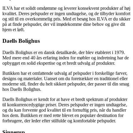
ILVA har et solidt omdømme og leverer konsekvent produkter af høj
kvalitet. Deres pelspuder er ingen undtagelse, og de tilbyder komfort
og stil til en overkommelig pris. Med et besøg hos ILVA er du sikker
på at finde pelspuder, der vil imødekomme dine behov og give dit
hjem et løft.
Daells Bolighus
Daells Bolighus er en dansk detailkæde, der blev etableret i 1979.
Med mere end 40 års erfaring inden for møbler og indretning har de
opbygget en solid ekspertise og et bredt udvalg af produkter.
Butikken har et omfattende udvalg af pelspuder i forskellige farver,
designs og materialer. Uanset om du foretrækker en traditionel eller
moderne stil, finder du helt sikkert pelspuder, der passer til din smag
hos Daells Bolighus.
Daells Bolighus er kendt for at have et bredt spektrum af produkter
til konkurrencedygtige priser. Deres pelspuder er ingen undtagelse,
og du kan forvente god kvalitet til en fornuftig pris, når du handler
hos dem. Butikken er med rette blevet en populær destination for
forbrugere, der leder efter stilfulde og komfortable pelspuder.
Sinnerup