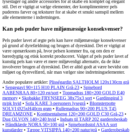
lysestager og andre accessories for at skabe en komplet og elegant
stil. Det er vigtigt at vælge elementer, der komplimenterer pels
puderens farver og teksturer for at skabe et smukt samspil mellem
alle elementerne i indretningen.
Kan pels puder have miljømæssige konsekvenser?
Pels puder lavet af ægte pels kan have miljømæssige konsekvenser
på grund af dyrefældning og brugen af ​​dyreskind. Det er vigtigt at
være opmærksom på, hvor pelsen kommer fra, og om den er
bæredygtig og etisk korrekt produceret. Valget af pels puder lavet af
kunstig pels kan være et mere miljøvenligt alternativ, da de ikke
involverer brugen af ​​dyreskind. Det er altid godt at være bevidst om
miljøet og dyrevelfærd, når man vælger sine indretningselementer.
Andre populære artikler:
Plisségardin SALTHOLM 120x130cm grå
•
Sengegavl 90×115 H10 PLAIN Grå-23
•
Spisebord
AABENRAA 80×120 eg/sort
•
Topmadras 180×200 GOLD E40
memory
•
Skobakke FRYNSEEG 38x75x3 sort
•
Gardinspiral 3
m/pk hvid
•
Sofa KARE 3-personers lysegrå
•
Blomsterpotte
SOLVI Ø25xH40cm grøn
•
Rullemadras 90×200 PLUS T45
DREAMZONE
•
Kontinentalseng 120×200 GOLD C30 Grå-23
•
Dug OLVON 140×240 hvid
•
Indsats til TARP 202 garderobeskab
•
Håndklæde NORA 50×100 grå
•
Spisebordsstol ASAA sort
kunstlæder
•
Tæppe VITSIPPA 140×200 natur/grå
•
Garderobeskab