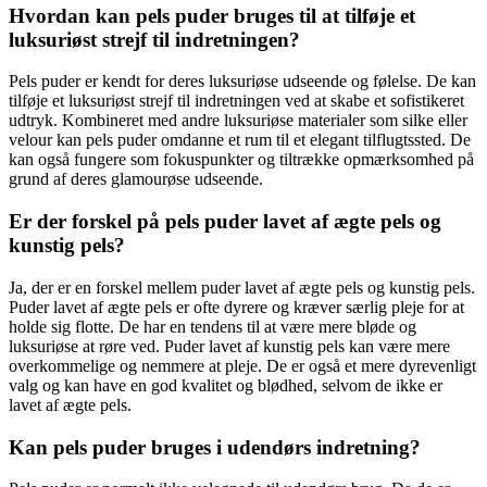
Hvordan kan pels puder bruges til at tilføje et
luksuriøst strejf til indretningen?
Pels puder er kendt for deres luksuriøse udseende og følelse. De kan
tilføje et luksuriøst strejf til indretningen ved at skabe et sofistikeret
udtryk. Kombineret med andre luksuriøse materialer som silke eller
velour kan pels puder omdanne et rum til et elegant tilflugtssted. De
kan også fungere som fokuspunkter og tiltrække opmærksomhed på
grund af deres glamourøse udseende.
Er der forskel på pels puder lavet af ægte pels og
kunstig pels?
Ja, der er en forskel mellem puder lavet af ægte pels og kunstig pels.
Puder lavet af ægte pels er ofte dyrere og kræver særlig pleje for at
holde sig flotte. De har en tendens til at være mere bløde og
luksuriøse at røre ved. Puder lavet af kunstig pels kan være mere
overkommelige og nemmere at pleje. De er også et mere dyrevenligt
valg og kan have en god kvalitet og blødhed, selvom de ikke er
lavet af ægte pels.
Kan pels puder bruges i udendørs indretning?