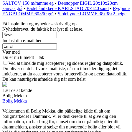
SALTOV 150 m/ramme eg
•
Dørstopper EIGIL 20x10x20cm
kanvas grå
•
Badehåndklæde KARLSTAD 70×140 sand
•
Rygpude
ENGBLOMME 60×90 grå
•
Stolehynde LOMME 38x38x2 beige
Få inspiration og nyheder – skriv dig op
Nyhedsbrevet, du faktisk har lyst til at læse.
Indtast din e-mail her
Vær med
Du er nu tilmeldt – tak
Ved at tilmelde mig accepterer jeg sidens regler og datapolitik.
Du bliver en del af vores mailliste, når du tilmelder dig, og det
indebærer, at du accepterer vores brugervilkår og persondatapolitik.
Du kan naturligvis afmelde dig når som helst.
Lær os at kende
Bolig Mekka
Bolig Mekka
Velkommen til Bolig Mekka, din pålidelige kilde til alt om
boligmarkedet i Danmark. Vi er dedikerede til at give dig den
information, du har brug for, uanset om du er på udkig efter dit
drømmehjem, ønsker at sælge din nuværende bolig eller blot vil