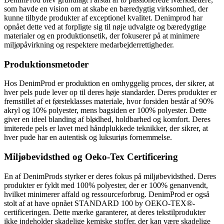
som havde en vision om at skabe en bæredygtig virksomhed, der
kunne tilbyde produkter af exceptionel kvalitet. Denimprod har
opnået dette ved at forpligte sig til nøje udvalgte og bæredygtige
materialer og en produktionsetik, der fokuserer på at minimere
miljøpåvirkning og respektere medarbejderrettigheder.
Produktionsmetoder
Hos DenimProd er produktion en omhyggelig proces, der sikrer, at
hver pels pude lever op til deres høje standarder. Deres produkter er
fremstillet af et førsteklasses materiale, hvor forsiden består af 90%
akryl og 10% polyester, mens bagsiden er 100% polyester. Dette
giver en ideel blanding af blødhed, holdbarhed og komfort. Deres
imiterede pels er lavet med håndplukkede teknikker, der sikrer, at
hver pude har en autentisk og luksuriøs fornemmelse.
Miljøbevidsthed og Oeko-Tex Certificering
En af DenimProds styrker er deres fokus på miljøbevidsthed. Deres
produkter er fyldt med 100% polyester, der er 100% genanvendt,
hvilket minimerer affald og ressourceforbrug. DenimProd er også
stolt af at have opnået STANDARD 100 by OEKO-TEX®-
certificeringen. Dette mærke garanterer, at deres tekstilprodukter
ikke indeholder skadelige kemiske stoffer, der kan være skadelige