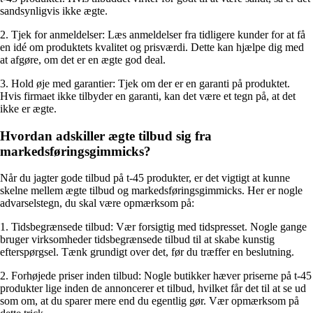
sandsynligvis ikke ægte.
2. Tjek for anmeldelser: Læs anmeldelser fra tidligere kunder for at få
en idé om produktets kvalitet og prisværdi. Dette kan hjælpe dig med
at afgøre, om det er en ægte god deal.
3. Hold øje med garantier: Tjek om der er en garanti på produktet.
Hvis firmaet ikke tilbyder en garanti, kan det være et tegn på, at det
ikke er ægte.
Hvordan adskiller ægte tilbud sig fra
markedsføringsgimmicks?
Når du jagter gode tilbud på t-45 produkter, er det vigtigt at kunne
skelne mellem ægte tilbud og markedsføringsgimmicks. Her er nogle
advarselstegn, du skal være opmærksom på:
1. Tidsbegrænsede tilbud: Vær forsigtig med tidspresset. Nogle gange
bruger virksomheder tidsbegrænsede tilbud til at skabe kunstig
efterspørgsel. Tænk grundigt over det, før du træffer en beslutning.
2. Forhøjede priser inden tilbud: Nogle butikker hæver priserne på t-45
produkter lige inden de annoncerer et tilbud, hvilket får det til at se ud
som om, at du sparer mere end du egentlig gør. Vær opmærksom på