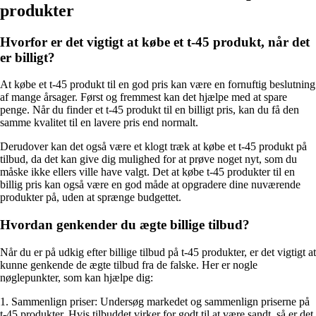
produkter
Hvorfor er det vigtigt at købe et t-45 produkt, når det
er billigt?
At købe et t-45 produkt til en god pris kan være en fornuftig beslutning
af mange årsager. Først og fremmest kan det hjælpe med at spare
penge. Når du finder et t-45 produkt til en billigt pris, kan du få den
samme kvalitet til en lavere pris end normalt.
Derudover kan det også være et klogt træk at købe et t-45 produkt på
tilbud, da det kan give dig mulighed for at prøve noget nyt, som du
måske ikke ellers ville have valgt. Det at købe t-45 produkter til en
billig pris kan også være en god måde at opgradere dine nuværende
produkter på, uden at sprænge budgettet.
Hvordan genkender du ægte billige tilbud?
Når du er på udkig efter billige tilbud på t-45 produkter, er det vigtigt at
kunne genkende de ægte tilbud fra de falske. Her er nogle
nøglepunkter, som kan hjælpe dig:
1. Sammenlign priser: Undersøg markedet og sammenlign priserne på
t-45 produkter. Hvis tilbuddet virker for godt til at være sandt, så er det