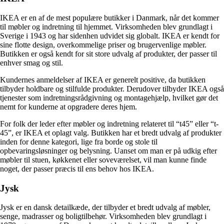
IKEA er en af ​​de mest populære butikker i Danmark, når det kommer
til møbler og indretning til hjemmet. Virksomheden blev grundlagt i
Sverige i 1943 og har sidenhen udvidet sig globalt. IKEA er kendt for
sine flotte design, overkommelige priser og brugervenlige møbler.
Butikken er også kendt for sit store udvalg af produkter, der passer til
enhver smag og stil.
Kundernes anmeldelser af IKEA er generelt positive, da butikken
tilbyder holdbare og stilfulde produkter. Derudover tilbyder IKEA også
tjenester som indretningsrådgivning og montagehjælp, hvilket gør det
nemt for kunderne at opgradere deres hjem.
For folk der leder efter møbler og indretning relateret til “t45” eller “t-
45”, er IKEA et oplagt valg. Butikken har et bredt udvalg af produkter
inden for denne kategori, lige fra borde og stole til
opbevaringsløsninger og belysning. Uanset om man er på udkig efter
møbler til stuen, køkkenet eller soveværelset, vil man kunne finde
noget, der passer præcis til ens behov hos IKEA.
Jysk
Jysk er en dansk detailkæde, der tilbyder et bredt udvalg af møbler,
senge, madrasser og boligtilbehør. Virksomheden blev grundlagt i