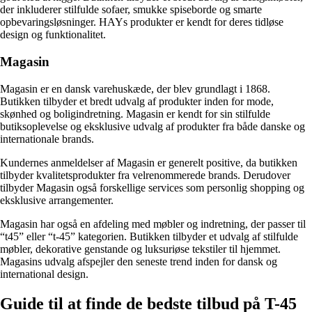
der inkluderer stilfulde sofaer, smukke spiseborde og smarte
opbevaringsløsninger. HAYs produkter er kendt for deres tidløse
design og funktionalitet.
Magasin
Magasin er en dansk varehuskæde, der blev grundlagt i 1868.
Butikken tilbyder et bredt udvalg af produkter inden for mode,
skønhed og boligindretning. Magasin er kendt for sin stilfulde
butiksoplevelse og eksklusive udvalg af produkter fra både danske og
internationale brands.
Kundernes anmeldelser af Magasin er generelt positive, da butikken
tilbyder kvalitetsprodukter fra velrenommerede brands. Derudover
tilbyder Magasin også forskellige services som personlig shopping og
eksklusive arrangementer.
Magasin har også en afdeling med møbler og indretning, der passer til
“t45” eller “t-45” kategorien. Butikken tilbyder et udvalg af stilfulde
møbler, dekorative genstande og luksuriøse tekstiler til hjemmet.
Magasins udvalg afspejler den seneste trend inden for dansk og
international design.
Guide til at finde de bedste tilbud på T-45