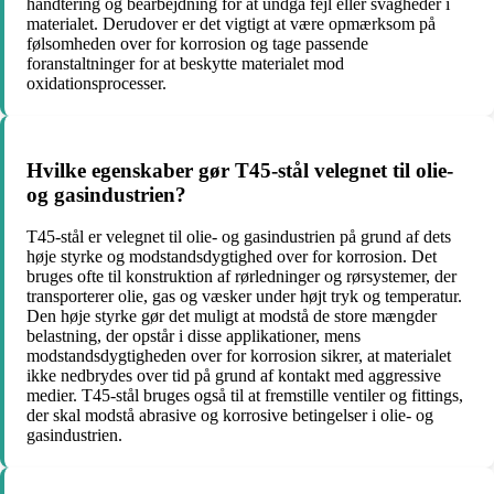
håndtering og bearbejdning for at undgå fejl eller svagheder i
materialet. Derudover er det vigtigt at være opmærksom på
følsomheden over for korrosion og tage passende
foranstaltninger for at beskytte materialet mod
oxidationsprocesser.
Hvilke egenskaber gør T45-stål velegnet til olie-
og gasindustrien?
T45-stål er velegnet til olie- og gasindustrien på grund af dets
høje styrke og modstandsdygtighed over for korrosion. Det
bruges ofte til konstruktion af rørledninger og rørsystemer, der
transporterer olie, gas og væsker under højt tryk og temperatur.
Den høje styrke gør det muligt at modstå de store mængder
belastning, der opstår i disse applikationer, mens
modstandsdygtigheden over for korrosion sikrer, at materialet
ikke nedbrydes over tid på grund af kontakt med aggressive
medier. T45-stål bruges også til at fremstille ventiler og fittings,
der skal modstå abrasive og korrosive betingelser i olie- og
gasindustrien.