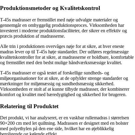
Produktionsmetoder og Kvalitetskontrol
T-45s madrasser er fremstillet med nøje udvalgte materialer og
gennemgår en omhyggelig produktionsproces. Virksomheden har
investeret i moderne produktionsfaciliteter, der sikrer en effektiv og
præcis produktion af madrasserne.
Alle trin i produktionen overvåges nøje for at sikre, at hver eneste
madras lever op til T-45s høje standarder. Der udføres regelmæssige
kvalitetskontroller for at sikre, at madrasserne er holdbare, komfortable
og fremstillet med den bedst mulige håndværksmæssige kvalitet.
T-45s madrasser er også testet af forskellige sundheds- og
miljøorganisationer for at sikre, at de opfylder strenge standarder og
mærkninger for miljømæssig og sundhedsmæssig sikkerhed.
Virksomheden er stolt af at kunne tilbyde madrasser, der kombinerer
komfort og kvalitet med bæredygtighed og sikkerhed for brugeren.
Relatering til Produktet
Det produkt, vi har analyseret, er en vaskbar rullemadras i størrelsen
90×200 cm med let quiltning. Madrassen er designet med en bolster
med polyethylen på den ene side, hvilket har en øjeblikkelig
beroligende og kølende effekt.