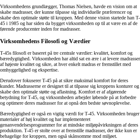
Virksomhedens grundlægger, Thomas Nielsen, havde en vision om at
skabe madrasser, der kunne tilpasse sig individuelle præferencer og
skabe den optimale støtte til kroppen. Med denne vision startede han T-
45 i 1985 og har siden da bygget virksomheden op til at være en af de
førende producenter inden for madrasser.
Virksomhedens Filosofi og Værdier
T-45s filosofi er baseret på tre centrale værdier: kvalitet, komfort og
bæredygtighed. Virksomheden har altid sat en ære i at levere madrasser
af højeste kvalitet og sikre, at hver enkelt madras er fremstillet med
omhyggelighed og ekspertise.
Derudover fokuserer T-45 på at sikre maksimal komfort for deres
kunder. Madrasserne er designet til at tilpasse sig kroppens konturer og
skabe den optimale støtte og aflastning. Komfort er af afgørende
betydning for T-45, og virksomheden arbejder løbende på at forbedre
og optimere deres madrasser for at opnå den bedste søvnoplevelse.
Bæredygtighed er også en vigtig værdi for T-45. Virksomheden bruger
materialer af høj kvalitet og har implementeret
genanvendelsesprogrammer for at mindske miljøpåvirkningen af deres
produktion. T-45 er stolte over at fremstille madrasser, der ikke kun er
behagelige for kroppen, men også skånsomme mod miljøet.