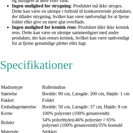
og hurtigere at tørre efter vask.
Ingen mulighed for strygning
: Produktet må ikke stryges.
Dette kan være en ulempe i forhold til konkurrerende produkter,
der tillader strygning, hvilket kan være nødvendigt for at fjerne
folder eller give en mere glat overflade.
Ingen mulighed for kemisk rens
: Produktet tåler ikke kemisk
rens. Dette kan være en ulempe sammenlignet med andre
produkter, der kan renses kemisk, hvilket kan være nødvendigt
for at fjerne genstridige pletter eller lugt.
Specifikationer
Madrastype
Rullemadras
Størrelse
Bredde: 90 cm, Længde: 200 cm, Højde: 1 cm
Pakket
Foldet
Emballagestørrelse
Bredde: 50 cm, Længde: 37 cm, Højde: 8 cm
Kerne
100% polyester (100% genanvendt)
54% polyethylen/46% polyester // 65%
Bolster
polyester (100% genanvendt)/35% bomuld
Materiale
Strikket