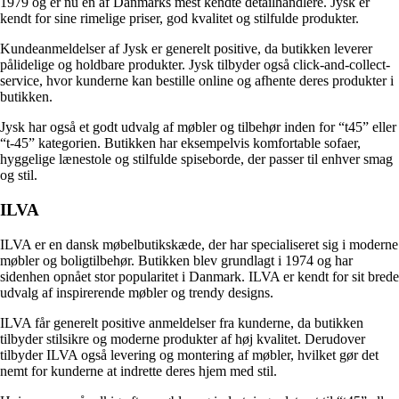
1979 og er nu en af ​​Danmarks mest kendte detailhandlere. Jysk er
kendt for sine rimelige priser, god kvalitet og stilfulde produkter.
Kundeanmeldelser af Jysk er generelt positive, da butikken leverer
pålidelige og holdbare produkter. Jysk tilbyder også click-and-collect-
service, hvor kunderne kan bestille online og afhente deres produkter i
butikken.
Jysk har også et godt udvalg af møbler og tilbehør inden for “t45” eller
“t-45” kategorien. Butikken har eksempelvis komfortable sofaer,
hyggelige lænestole og stilfulde spiseborde, der passer til enhver smag
og stil.
ILVA
ILVA er en dansk møbelbutikskæde, der har specialiseret sig i moderne
møbler og boligtilbehør. Butikken blev grundlagt i 1974 og har
sidenhen opnået stor popularitet i Danmark. ILVA er kendt for sit brede
udvalg af inspirerende møbler og trendy designs.
ILVA får generelt positive anmeldelser fra kunderne, da butikken
tilbyder stilsikre og moderne produkter af høj kvalitet. Derudover
tilbyder ILVA også levering og montering af møbler, hvilket gør det
nemt for kunderne at indrette deres hjem med stil.