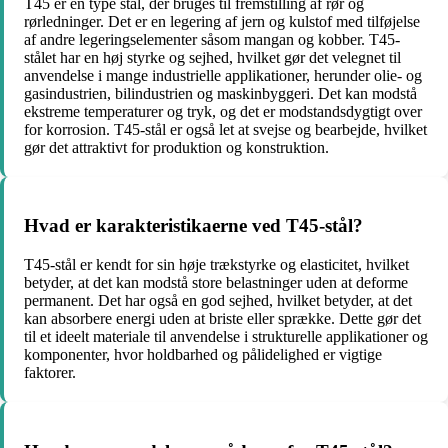
T45 er en type stål, der bruges til fremstilling af rør og
rørledninger. Det er en legering af jern og kulstof med tilføjelse
af andre legeringselementer såsom mangan og kobber. T45-
stålet har en høj styrke og sejhed, hvilket gør det velegnet til
anvendelse i mange industrielle applikationer, herunder olie- og
gasindustrien, bilindustrien og maskinbyggeri. Det kan modstå
ekstreme temperaturer og tryk, og det er modstandsdygtigt over
for korrosion. T45-stål er også let at svejse og bearbejde, hvilket
gør det attraktivt for produktion og konstruktion.
Hvad er karakteristikaerne ved T45-stål?
T45-stål er kendt for sin høje trækstyrke og elasticitet, hvilket
betyder, at det kan modstå store belastninger uden at deforme
permanent. Det har også en god sejhed, hvilket betyder, at det
kan absorbere energi uden at briste eller sprække. Dette gør det
til et ideelt materiale til anvendelse i strukturelle applikationer og
komponenter, hvor holdbarhed og pålidelighed er vigtige
faktorer.