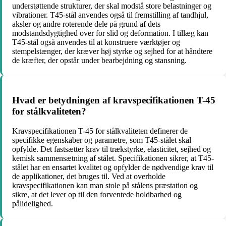
understøttende strukturer, der skal modstå store belastninger og
vibrationer. T45-stål anvendes også til fremstilling af tandhjul,
aksler og andre roterende dele på grund af dets
modstandsdygtighed over for slid og deformation. I tillæg kan
T45-stål også anvendes til at konstruere værktøjer og
stempelstænger, der kræver høj styrke og sejhed for at håndtere
de kræfter, der opstår under bearbejdning og stansning.
Hvad er betydningen af ​​kravspecifikationen T-45
for stålkvaliteten?
Kravspecifikationen T-45 for stålkvaliteten definerer de
specifikke egenskaber og parametre, som T45-stålet skal
opfylde. Det fastsætter krav til trækstyrke, elasticitet, sejhed og
kemisk sammensætning af stålet. Specifikationen sikrer, at T45-
stålet har en ensartet kvalitet og opfylder de nødvendige krav til
de applikationer, det bruges til. Ved at overholde
kravspecifikationen kan man stole på stålens præstation og
sikre, at det lever op til den forventede holdbarhed og
pålidelighed.