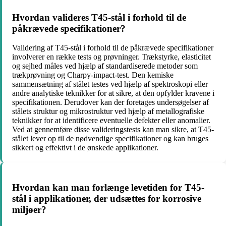
Hvordan valideres T45-stål i forhold til de
påkrævede specifikationer?
Validering af T45-stål i forhold til de påkrævede specifikationer
involverer en række tests og prøvninger. Trækstyrke, elasticitet
og sejhed måles ved hjælp af standardiserede metoder som
trækprøvning og Charpy-impact-test. Den kemiske
sammensætning af stålet testes ved hjælp af spektroskopi eller
andre analytiske teknikker for at sikre, at den opfylder kravene i
specifikationen. Derudover kan der foretages undersøgelser af
stålets struktur og mikrostruktur ved hjælp af metallografiske
teknikker for at identificere eventuelle defekter eller anomalier.
Ved at gennemføre disse valideringstests kan man sikre, at T45-
stålet lever op til de nødvendige specifikationer og kan bruges
sikkert og effektivt i de ønskede applikationer.
Hvordan kan man forlænge levetiden for T45-
stål i applikationer, der udsættes for korrosive
miljøer?