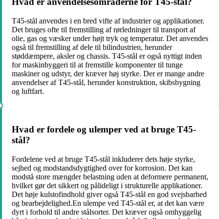
Hvad er anvendelsesområderne for T45-stål?
T45-stål anvendes i en bred vifte af industrier og applikationer.
Det bruges ofte til fremstilling af rørledninger til transport af
olie, gas og væsker under højt tryk og temperatur. Det anvendes
også til fremstilling af dele til bilindustrien, herunder
støddæmpere, aksler og chassis. T45-stål er også nyttigt inden
for maskinbyggeri til at fremstille komponenter til tunge
maskiner og udstyr, der kræver høj styrke. Der er mange andre
anvendelser af T45-stål, herunder konstruktion, skibsbygning
og luftfart.
Hvad er fordele og ulemper ved at bruge T45-
stål?
Fordelene ved at bruge T45-stål inkluderer dets høje styrke,
sejhed og modstandsdygtighed over for korrosion. Det kan
modstå store mængder belastning uden at deformere permanent,
hvilket gør det sikkert og pålideligt i strukturelle applikationer.
Det høje kulstofindhold giver også T45-stål en god svejsbarhed
og bearbejdelighed.En ulempe ved T45-stål er, at det kan være
dyrt i forhold til andre stålsorter. Det kræver også omhyggelig