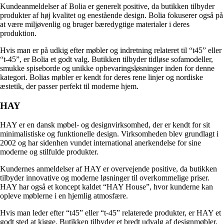
Kundeanmeldelser af Bolia er generelt positive, da butikken tilbyder
produkter af høj kvalitet og enestående design. Bolia fokuserer også på
at være miljøvenlig og bruger bæredygtige materialer i deres
produktion.
Hvis man er på udkig efter møbler og indretning relateret til “t45” eller
“t-45”, er Bolia et godt valg. Butikken tilbyder tidløse sofamodeller,
smukke spiseborde og unikke opbevaringsløsninger inden for denne
kategori. Bolias møbler er kendt for deres rene linjer og nordiske
æstetik, der passer perfekt til moderne hjem.
HAY
HAY er en dansk møbel- og designvirksomhed, der er kendt for sit
minimalistiske og funktionelle design. Virksomheden blev grundlagt i
2002 og har sidenhen vundet international anerkendelse for sine
moderne og stilfulde produkter.
Kundernes anmeldelser af HAY er overvejende positive, da butikken
tilbyder innovative og moderne løsninger til overkommelige priser.
HAY har også et koncept kaldet “HAY House”, hvor kunderne kan
opleve møblerne i en hjemlig atmosfære.
Hvis man leder efter “t45” eller “t-45” relaterede produkter, er HAY et
godt sted at kigge. Butikken tilbyder et bredt udvalg af designmøbler,