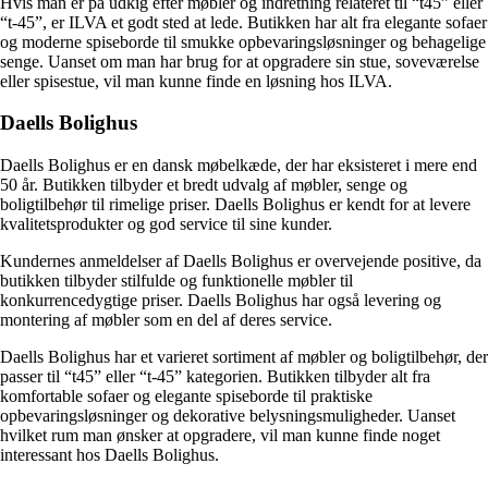
Hvis man er på udkig efter møbler og indretning relateret til “t45” eller
“t-45”, er ILVA et godt sted at lede. Butikken har alt fra elegante sofaer
og moderne spiseborde til smukke opbevaringsløsninger og behagelige
senge. Uanset om man har brug for at opgradere sin stue, soveværelse
eller spisestue, vil man kunne finde en løsning hos ILVA.
Daells Bolighus
Daells Bolighus er en dansk møbelkæde, der har eksisteret i mere end
50 år. Butikken tilbyder et bredt udvalg af møbler, senge og
boligtilbehør til rimelige priser. Daells Bolighus er kendt for at levere
kvalitetsprodukter og god service til sine kunder.
Kundernes anmeldelser af Daells Bolighus er overvejende positive, da
butikken tilbyder stilfulde og funktionelle møbler til
konkurrencedygtige priser. Daells Bolighus har også levering og
montering af møbler som en del af deres service.
Daells Bolighus har et varieret sortiment af møbler og boligtilbehør, der
passer til “t45” eller “t-45” kategorien. Butikken tilbyder alt fra
komfortable sofaer og elegante spiseborde til praktiske
opbevaringsløsninger og dekorative belysningsmuligheder. Uanset
hvilket rum man ønsker at opgradere, vil man kunne finde noget
interessant hos Daells Bolighus.