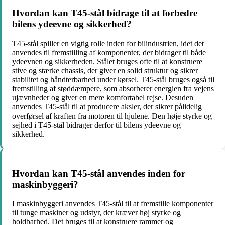
Hvordan kan T45-stål bidrage til at forbedre
bilens ydeevne og sikkerhed?
T45-stål spiller en vigtig rolle inden for bilindustrien, idet det
anvendes til fremstilling af komponenter, der bidrager til både
ydeevnen og sikkerheden. Stålet bruges ofte til at konstruere
stive og stærke chassis, der giver en solid struktur og sikrer
stabilitet og håndterbarhed under kørsel. T45-stål bruges også til
fremstilling af støddæmpere, som absorberer energien fra vejens
ujævnheder og giver en mere komfortabel rejse. Desuden
anvendes T45-stål til at producere aksler, der sikrer pålidelig
overførsel af kraften fra motoren til hjulene. Den høje styrke og
sejhed i T45-stål bidrager derfor til bilens ydeevne og
sikkerhed.
Hvordan kan T45-stål anvendes inden for
maskinbyggeri?
I maskinbyggeri anvendes T45-stål til at fremstille komponenter
til tunge maskiner og udstyr, der kræver høj styrke og
holdbarhed. Det bruges til at konstruere rammer og