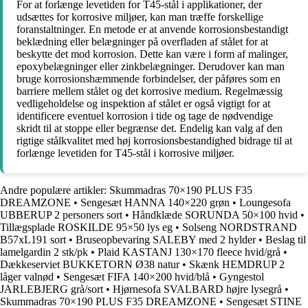
For at forlænge levetiden for T45-stål i applikationer, der
udsættes for korrosive miljøer, kan man træffe forskellige
foranstaltninger. En metode er at anvende korrosionsbestandigt
beklædning eller belægninger på overfladen af stålet for at
beskytte det mod korrosion. Dette kan være i form af malinger,
epoxybelægninger eller zinkbelægninger. Derudover kan man
bruge korrosionshæmmende forbindelser, der påføres som en
barriere mellem stålet og det korrosive medium. Regelmæssig
vedligeholdelse og inspektion af stålet er også vigtigt for at
identificere eventuel korrosion i tide og tage de nødvendige
skridt til at stoppe eller begrænse det. Endelig kan valg af den
rigtige stålkvalitet med høj korrosionsbestandighed bidrage til at
forlænge levetiden for T45-stål i korrosive miljøer.
Andre populære artikler:
Skummadras 70×190 PLUS F35
DREAMZONE
•
Sengesæt HANNA 140×220 grøn
•
Loungesofa
UBBERUP 2 personers sort
•
Håndklæde SORUNDA 50×100 hvid
•
Tillægsplade ROSKILDE 95×50 lys eg
•
Solseng NORDSTRAND
B57xL191 sort
•
Bruseopbevaring SALEBY med 2 hylder
•
Beslag til
lamelgardin 2 stk/pk
•
Plaid KASTANJ 130×170 fleece hvid/grå
•
Dækkeserviet BUKKETORN Ø38 natur
•
Skænk HEMDRUP 2
låger valnød
•
Sengesæt FIFA 140×200 hvid/blå
•
Gyngestol
JARLEBJERG grå/sort
•
Hjørnesofa SVALBARD højre lysegrå
•
Skummadras 70×190 PLUS F35 DREAMZONE
•
Sengesæt STINE