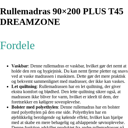
Rullemadras 90×200 PLUS T45
DREAMZONE
Fordele
Vaskbar
: Denne rullemadras er vaskbar, hvilket gør det nemt at
holde den ren og hygiejnisk. Du kan nemt fjerne pletter og snavs
ved at vaske madrassen i maskinen. Dette gør det mere praktisk
og bekvemt sammenlignet med madrasser, der ikke kan vaskes.
Let quiltning
: Rullemadrassen har en let quiltning, der giver
ekstra komfort og blødhed. Den lette quiltning sikrer også, at
madrassen ikke bliver for varm, hvilket er ideelt til dem, der
foretrækker en køligere soveoplevelse.
Bolster med polyethylen
: Denne rullemadras har en bolster
med polyethylen på den ene side. Polyethylen har en
øjeblikkelig beroligende og kølende effekt, hvilket kan hjælpe
med at skabe en mere behagelig og afslappende søvnoplevelse.
Denne funktion adskiller produktet fra andre rullemadrasser på