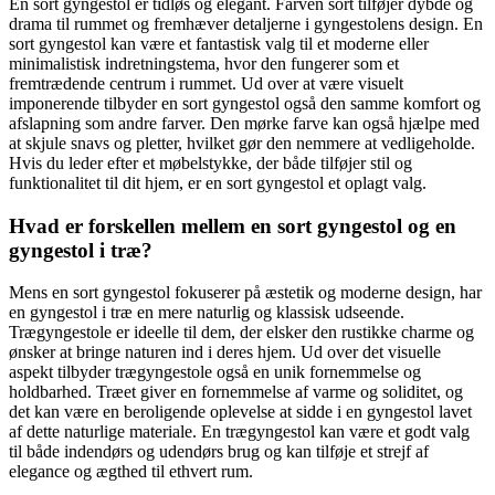
En sort gyngestol er tidløs og elegant. Farven sort tilføjer dybde og
drama til rummet og fremhæver detaljerne i gyngestolens design. En
sort gyngestol kan være et fantastisk valg til et moderne eller
minimalistisk indretningstema, hvor den fungerer som et
fremtrædende centrum i rummet. Ud over at være visuelt
imponerende tilbyder en sort gyngestol også den samme komfort og
afslapning som andre farver. Den mørke farve kan også hjælpe med
at skjule snavs og pletter, hvilket gør den nemmere at vedligeholde.
Hvis du leder efter et møbelstykke, der både tilføjer stil og
funktionalitet til dit hjem, er en sort gyngestol et oplagt valg.
Hvad er forskellen mellem en sort gyngestol og en
gyngestol i træ?
Mens en sort gyngestol fokuserer på æstetik og moderne design, har
en gyngestol i træ en mere naturlig og klassisk udseende.
Trægyngestole er ideelle til dem, der elsker den rustikke charme og
ønsker at bringe naturen ind i deres hjem. Ud over det visuelle
aspekt tilbyder trægyngestole også en unik fornemmelse og
holdbarhed. Træet giver en fornemmelse af varme og soliditet, og
det kan være en beroligende oplevelse at sidde i en gyngestol lavet
af dette naturlige materiale. En trægyngestol kan være et godt valg
til både indendørs og udendørs brug og kan tilføje et strejf af
elegance og ægthed til ethvert rum.