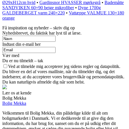
Ø29xH12cm hvid
•
Gardinsnor HVASSER mørkegrå
•
Bademåtte
SANDVIKEN 60×90 beige mikrofiber
•
Dyne 1700g
GALDEBERGET varm 240×220
•
Vattæppe VALMUE 130×180
orange
Få inspiration og nyheder – skriv dig op
Nyhedsbrevet, du faktisk har lyst til at læse.
Indtast din e-mail her
Vær med
Du er nu tilmeldt – tak
Ved at tilmelde mig accepterer jeg sidens regler og datapolitik.
Du bliver en del af vores mailliste, når du tilmelder dig, og det
indebærer, at du accepterer vores brugervilkår og persondatapolitik.
Du kan naturligvis afmelde dig når som helst.
Lær os at kende
Bolig Mekka
Bolig Mekka
Velkommen til Bolig Mekka, din pålidelige kilde til alt om
boligmarkedet i Danmark. Vi er dedikerede til at give dig den
information, du har brug for, uanset om du er på udkig efter dit
drømmehjem, ønsker at sælge din nuværende bolig eller blot vil