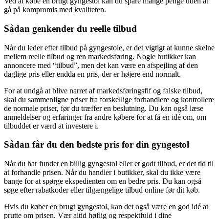
Ved at købe en brugt gyngestol kan du spare mange penge uden at
gå på kompromis med kvaliteten.
Sådan genkender du reelle tilbud
Når du leder efter tilbud på gyngestole, er det vigtigt at kunne skelne
mellem reelle tilbud og ren markedsføring. Nogle butikker kan
annoncere med “tilbud”, men det kan være en afspejling af den
daglige pris eller endda en pris, der er højere end normalt.
For at undgå at blive narret af markedsføringsfif og falske tilbud,
skal du sammenligne priser fra forskellige forhandlere og kontrollere
de normale priser, før du træffer en beslutning. Du kan også læse
anmeldelser og erfaringer fra andre købere for at få en idé om, om
tilbuddet er værd at investere i.
Sådan får du den bedste pris for din gyngestol
Når du har fundet en billig gyngestol eller et godt tilbud, er det tid til
at forhandle prisen. Når du handler i butikker, skal du ikke være
bange for at spørge ekspedienten om en bedre pris. Du kan også
søge efter rabatkoder eller tilgængelige tilbud online før dit køb.
Hvis du køber en brugt gyngestol, kan det også være en god idé at
prutte om prisen. Vær altid høflig og respektfuld i dine