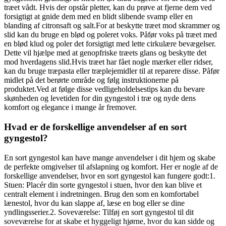
træet vådt. Hvis der opstår pletter, kan du prøve at fjerne dem ved
forsigtigt at gnide dem med en blidt slibende svamp eller en
blanding af citronsaft og salt.For at beskytte træet mod skrammer og
slid kan du bruge en blød og poleret voks. Påfør voks på træet med
en blød klud og poler det forsigtigt med lette cirkulære bevægelser.
Dette vil hjælpe med at genopfriske træets glans og beskytte det
mod hverdagens slid.Hvis træet har fået nogle mærker eller ridser,
kan du bruge træpasta eller træplejemidler til at reparere disse. Påfør
midlet på det berørte område og følg instruktionerne på
produktet.Ved at følge disse vedligeholdelsestips kan du bevare
skønheden og levetiden for din gyngestol i træ og nyde dens
komfort og elegance i mange år fremover.
Hvad er de forskellige anvendelser af en sort
gyngestol?
En sort gyngestol kan have mange anvendelser i dit hjem og skabe
de perfekte omgivelser til afslapning og komfort. Her er nogle af de
forskellige anvendelser, hvor en sort gyngestol kan fungere godt:1.
Stuen: Placér din sorte gyngestol i stuen, hvor den kan blive et
centralt element i indretningen. Brug den som en komfortabel
lænestol, hvor du kan slappe af, læse en bog eller se dine
yndlingsserier.2. Soveværelse: Tilføj en sort gyngestol til dit
soveværelse for at skabe et hyggeligt hjørne, hvor du kan sidde og