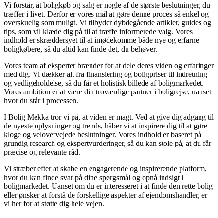
Vi forstår, at boligkøb og salg er nogle af de største beslutninger, du
træffer i livet. Derfor er vores mål at gøre denne proces så enkel og
overskuelig som muligt. Vi tilbyder dybdegående artikler, guides og
tips, som vil klæde dig på til at træffe informerede valg. Vores
indhold er skræddersyet til at imødekomme både nye og erfarne
boligkøbere, så du altid kan finde det, du behøver.
Vores team af eksperter brænder for at dele deres viden og erfaringer
med dig. Vi dækker alt fra finansiering og boligpriser til indretning
og vedligeholdelse, så du får et holistisk billede af boligmarkedet.
Vores ambition er at være din troværdige partner i boligrejse, uanset
hvor du står i processen.
I Bolig Mekka tror vi på, at viden er magt. Ved at give dig adgang til
de nyeste oplysninger og trends, håber vi at inspirere dig til at gøre
kloge og velovervejede beslutninger. Vores indhold er baseret på
grundig research og ekspertvurderinger, så du kan stole på, at du får
præcise og relevante råd.
Vi stræber efter at skabe en engagerende og inspirerende platform,
hvor du kan finde svar på dine spørgsmål og opnå indsigt i
boligmarkedet. Uanset om du er interesseret i at finde den rette bolig
eller ønsker at forstå de forskellige aspekter af ejendomshandler, er
vi her for at støtte dig hele vejen.