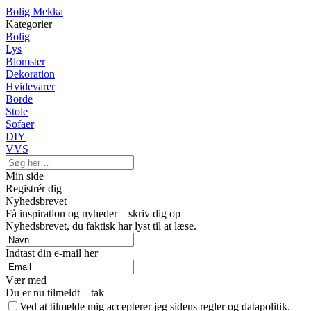
Bolig Mekka
Kategorier
Bolig
Lys
Blomster
Dekoration
Hvidevarer
Borde
Stole
Sofaer
DIY
VVS
Min side
Registrér dig
Nyhedsbrevet
Få inspiration og nyheder – skriv dig op
Nyhedsbrevet, du faktisk har lyst til at læse.
Indtast din e-mail her
Vær med
Du er nu tilmeldt – tak
Ved at tilmelde mig accepterer jeg sidens regler og datapolitik.