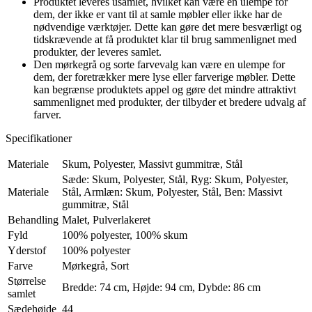
Produktet leveres usamlet, hvilket kan være en ulempe for
dem, der ikke er vant til at samle møbler eller ikke har de
nødvendige værktøjer. Dette kan gøre det mere besværligt og
tidskrævende at få produktet klar til brug sammenlignet med
produkter, der leveres samlet.
Den mørkegrå og sorte farvevalg kan være en ulempe for
dem, der foretrækker mere lyse eller farverige møbler. Dette
kan begrænse produktets appel og gøre det mindre attraktivt
sammenlignet med produkter, der tilbyder et bredere udvalg af
farver.
Specifikationer
Materiale
Skum, Polyester, Massivt gummitræ, Stål
Sæde: Skum, Polyester, Stål, Ryg: Skum, Polyester,
Materiale
Stål, Armlæn: Skum, Polyester, Stål, Ben: Massivt
gummitræ, Stål
Behandling
Malet, Pulverlakeret
Fyld
100% polyester, 100% skum
Yderstof
100% polyester
Farve
Mørkegrå, Sort
Størrelse
Bredde: 74 cm, Højde: 94 cm, Dybde: 86 cm
samlet
Sædehøjde
44