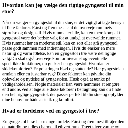
Hvordan kan jeg vælge den rigtige gyngestol til min
stue?
Når du vælger en gyngestol til din stue, er det vigtigt at tage hensyn
til flere faktorer. Først og fremmest skal du overveje rummets
størrelse og designstil. Hvis rummet er lille, kan en mere kompakt
gyngestol være det bedste valg for at undgå at overvælde rummet.
Hvis rummet har en moderne stil, kan en sort eller grå gyngestol
passe godt sammen med indretningen. Hvis du ønsker en mere
naturlig og varm følelse, kan en gyngestol i træ være det rigtige
valg.Du skal også overveje komfortniveauet og eventuelle
specifikke funktioner, du ønsker i en gyngestol. Hvordan er
siddekomforten? Er polstringen blød og støttende? Har gyngestolen
armlæn eller en justerbar ryg? Disse faktorer kan påvirke din
oplevelse og nydelse af gyngestolen. Husk også at tænke på
vedligeholdelsen. Nogle materialer kan være nemmere at rengøre
end andre.Ved at tage alle disse faktorer i betragtning kan du finde
den helt rigtige gyngestol, der passer perfekt til din stue og opfylder
dine behov for både æstetik og komfort.
Hvad er fordelene ved en gyngestol i træ?
En gyngestol i træ har mange fordele. Først og fremmest tilføjer den
en naturlig og tidløs charme til ethvert rum. Træet giver varme og