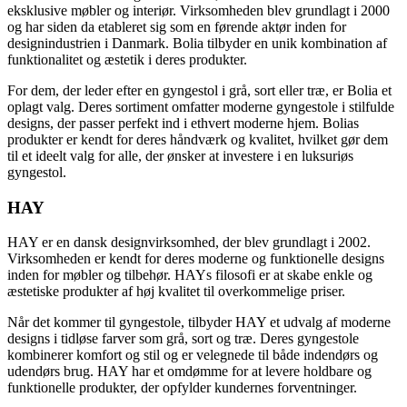
eksklusive møbler og interiør. Virksomheden blev grundlagt i 2000
og har siden da etableret sig som en førende aktør inden for
designindustrien i Danmark. Bolia tilbyder en unik kombination af
funktionalitet og æstetik i deres produkter.
For dem, der leder efter en gyngestol i grå, sort eller træ, er Bolia et
oplagt valg. Deres sortiment omfatter moderne gyngestole i stilfulde
designs, der passer perfekt ind i ethvert moderne hjem. Bolias
produkter er kendt for deres håndværk og kvalitet, hvilket gør dem
til et ideelt valg for alle, der ønsker at investere i en luksuriøs
gyngestol.
HAY
HAY er en dansk designvirksomhed, der blev grundlagt i 2002.
Virksomheden er kendt for deres moderne og funktionelle designs
inden for møbler og tilbehør. HAYs filosofi er at skabe enkle og
æstetiske produkter af høj kvalitet til overkommelige priser.
Når det kommer til gyngestole, tilbyder HAY et udvalg af moderne
designs i tidløse farver som grå, sort og træ. Deres gyngestole
kombinerer komfort og stil og er velegnede til både indendørs og
udendørs brug. HAY har et omdømme for at levere holdbare og
funktionelle produkter, der opfylder kundernes forventninger.