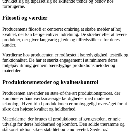
udviklet sig og tilpasset sig de skiftende trends og behov hos
forbrugerne.
Filosofi og værdier
Producentens filosofi er centreret omkring at skabe møbler af høj
kvalitet, der kan berige enhver indretning. De stræber efter at levere
produkter, der giver langvarig glæde og tilfredsstillelse for deres
kunder.
Værdierne hos producenten er rodfæstet i bæredygtighed, æstetik og
funktionalitet. De har et stærkt engagement i at minimere deres
miljøpåvirkning gennem bæredygtige produktionsmetoder og
materialer.
Produktionsmetoder og kvalitetskontrol
Producenten anvender en state-of-the-art produktionsproces, der
kombinerer håndværksmæssige færdigheder med moderne
teknologi. Hvert trin i produktionen er omhyggeligt overvåget for at
sikre den højeste kvalitet og holdbarhed.
Materialerne, der bruges til produktionen af gyngestolen, er nøje
udvalgt for deres holdbarhed og komfort. Den solide træramme og
stålkonstruktion sikrer stabilitet og lang levetid. Sæde- og