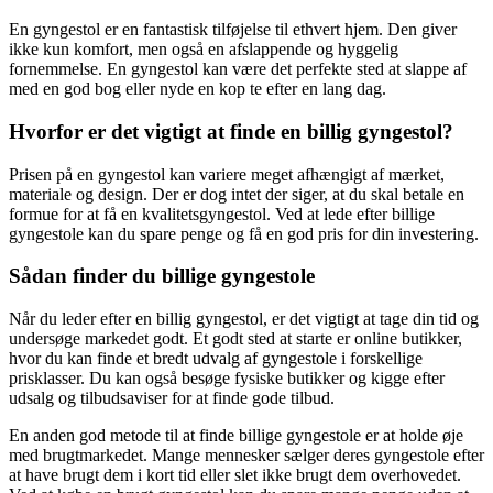
En gyngestol er en fantastisk tilføjelse til ethvert hjem. Den giver
ikke kun komfort, men også en afslappende og hyggelig
fornemmelse. En gyngestol kan være det perfekte sted at slappe af
med en god bog eller nyde en kop te efter en lang dag.
Hvorfor er det vigtigt at finde en billig gyngestol?
Prisen på en gyngestol kan variere meget afhængigt af mærket,
materiale og design. Der er dog intet der siger, at du skal betale en
formue for at få en kvalitetsgyngestol. Ved at lede efter billige
gyngestole kan du spare penge og få en god pris for din investering.
Sådan finder du billige gyngestole
Når du leder efter en billig gyngestol, er det vigtigt at tage din tid og
undersøge markedet godt. Et godt sted at starte er online butikker,
hvor du kan finde et bredt udvalg af gyngestole i forskellige
prisklasser. Du kan også besøge fysiske butikker og kigge efter
udsalg og tilbudsaviser for at finde gode tilbud.
En anden god metode til at finde billige gyngestole er at holde øje
med brugtmarkedet. Mange mennesker sælger deres gyngestole efter
at have brugt dem i kort tid eller slet ikke brugt dem overhovedet.