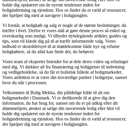
holde dig opdateret om de nyeste tendenser inden for
boligindretning og ejendom. Hos os finder du et væld af ressourcer,
der hjælper dig med at navigere i boligjunglen.
Vi forstår, at boligkøb og salg er nogle af de største beslutninger, du
træffer i livet. Derfor er vores mål at gøre denne proces så enkel og
overskuelig som muligt. Vi tilbyder dybdegående artikler, guides og
tips, som vil klæde dig på til at træffe informerede valg. Vores
indhold er skræddersyet til at imødekomme både nye og erfarne
boligkøbere, så du altid kan finde det, du behøver.
Vores team af eksperter brænder for at dele deres viden og erfaringer
med dig. Vi dækker alt fra finansiering og boligpriser til indretning
og vedligeholdelse, så du får et holistisk billede af boligmarkedet.
Vores ambition er at være din troværdige partner i boligrejse, uanset
hvor du står i processen.
Velkommen til Bolig Mekka, din pålidelige kilde til alt om
boligmarkedet i Danmark. Vi er dedikerede til at give dig den
information, du har brug for, uanset om du er på udkig efter dit
drømmehjem, ønsker at sælge din nuværende bolig eller blot vil
holde dig opdateret om de nyeste tendenser inden for
boligindretning og ejendom. Hos os finder du et væld af ressourcer,
der hjælper dig med at navigere i boligjunglen.