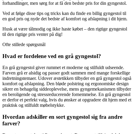
forhandlinger, men sørg for at få den bedste pris for din gyngestol.
Ved at følge disse tips og tricks kan du finde en billig gyngestol til
en god pris og nyde det bedste af komfort og afslapning i dit hjem.
Husk at være tålmodig og ikke haste købet – den rigtige gyngestol
til den rigtige pris venter på dig!
Ofte stillede spørgsmål
Hvad er fordelene ved en grå gyngestol?
En grå gyngestol giver rummet et moderne og stilfuldt udseende.
Farven grå er alsidig og passer godt sammen med mange forskellige
indretningstemaer. Udover æstetikken tilbyder en grå gyngestol også
komfort og afslapning. Den bløde polstring og ergonomiske design
sikrer en behagelig siddeoplevelse, mens gyngemekanismen tilbyder
en beroligende og stressreducerende fornemmelse. En grå gyngestol
er derfor et perfekt valg, hvis du ønsker at opgradere dit hjem med et
praktisk og stilfuldt møbelstykke.
Hvordan adskiller en sort gyngestol sig fra andre
farver?