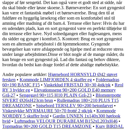
slappe af før sengetid. Det kan også være et godt sted at sidde, når
du skal binde eller løsne skoene.3. Børneværelse: En sort gyngestol
kan være et fantastisk møbel i et børneværelse. Brug den til at
fuldføre en hyggelig læsekrog eller som en komfortabel stol til
amning eller madning af dit barn.4. Terrasse eller have: Hvis du har
en udendørs plads, kan en sort gyngestol være en perfekt tilføjelse til
din terrasse eller have. Nyd solnedgangen eller fuglesangen, mens
du sidder og gynger i komfort.5. Kontoret: Brug en sort gyngestol
som en alternativ arbejdsstol i dit hjemmekontor. Gyngende
bevægelser kan være afslappende og hjælpe med at reducere stress
under lange arbejdstimer.Disse er blot nogle af de mange måder, du
kan bruge en sort gyngestol på. Lad din fantasi og behov diktere,
hvordan du bedst kan drage fordel af dette alsidige møbelstykke.
Andre populære artikler:
Hjørnebord HORNSYLD Ø42 støvet
fersken
•
Kommode LIMFJORDEN 4 skuffer eg
•
Foldemadras
60×190 BASIC F15
•
Vaskeklud FRISTAD 30×30 4stk/pk
•
Reol
RY 3 hylder eg
•
Elevationsseng 90×200 GOLD E40 memory
Grå-27
•
Sengegavl 90×115 H10 PLAIN Grå-23
•
Blomsterpotte
SIVERT Ø26xH23cm brun
•
Rullemadras 180×210 PLUS T15
DREAMZONE
•
Spisebord TERSLEV 90×200 betonfarvet
•
Viskestykke MYRMAURE 50×70 frotté 2 stk/pk
•
Kommode
NORDBY 5 skuffer hvid
•
Gardin UNNEN 1x140x300 hørlook
hvid
•
Luftmadras VELOUR DURABEAM B152xL203xH46
•
Topmadras 90×200 GOLD T15 DREAMZONE
•
Kurv BIRDAL