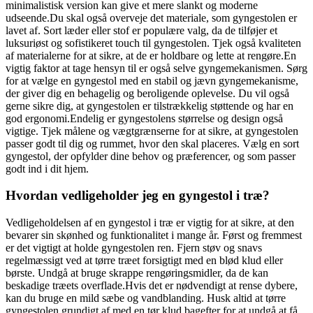
minimalistisk version kan give et mere slankt og moderne
udseende.Du skal også overveje det materiale, som gyngestolen er
lavet af. Sort læder eller stof er populære valg, da de tilføjer et
luksuriøst og sofistikeret touch til gyngestolen. Tjek også kvaliteten
af ​​materialerne for at sikre, at de er holdbare og lette at rengøre.En
vigtig faktor at tage hensyn til er også selve gyngemekanismen. Sørg
for at vælge en gyngestol med en stabil og jævn gyngemekanisme,
der giver dig en behagelig og beroligende oplevelse. Du vil også
gerne sikre dig, at gyngestolen er tilstrækkelig støttende og har en
god ergonomi.Endelig er gyngestolens størrelse og design også
vigtige. Tjek målene og vægtgrænserne for at sikre, at gyngestolen
passer godt til dig og rummet, hvor den skal placeres. Vælg en sort
gyngestol, der opfylder dine behov og præferencer, og som passer
godt ind i dit hjem.
Hvordan vedligeholder jeg en gyngestol i træ?
Vedligeholdelsen af en gyngestol i træ er vigtig for at sikre, at den
bevarer sin skønhed og funktionalitet i mange år. Først og fremmest
er det vigtigt at holde gyngestolen ren. Fjern støv og snavs
regelmæssigt ved at tørre træet forsigtigt med en blød klud eller
børste. Undgå at bruge skrappe rengøringsmidler, da de kan
beskadige træets overflade.Hvis det er nødvendigt at rense dybere,
kan du bruge en mild sæbe og vandblanding. Husk altid at tørre
gyngestolen grundigt af med en tør klud bagefter for at undgå at få