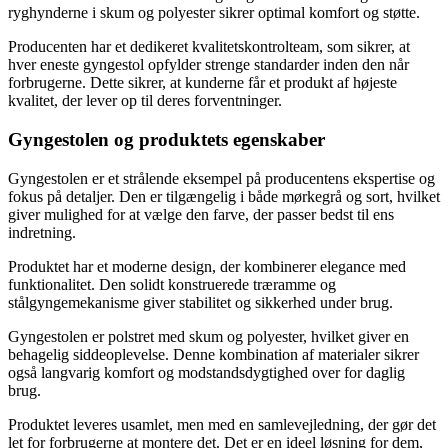
ryghynderne i skum og polyester sikrer optimal komfort og støtte.
Producenten har et dedikeret kvalitetskontrolteam, som sikrer, at
hver eneste gyngestol opfylder strenge standarder inden den når
forbrugerne. Dette sikrer, at kunderne får et produkt af højeste
kvalitet, der lever op til deres forventninger.
Gyngestolen og produktets egenskaber
Gyngestolen er et strålende eksempel på producentens ekspertise og
fokus på detaljer. Den er tilgængelig i både mørkegrå og sort, hvilket
giver mulighed for at vælge den farve, der passer bedst til ens
indretning.
Produktet har et moderne design, der kombinerer elegance med
funktionalitet. Den solidt konstruerede træramme og
stålgyngemekanisme giver stabilitet og sikkerhed under brug.
Gyngestolen er polstret med skum og polyester, hvilket giver en
behagelig siddeoplevelse. Denne kombination af materialer sikrer
også langvarig komfort og modstandsdygtighed over for daglig
brug.
Produktet leveres usamlet, men med en samlevejledning, der gør det
let for forbrugerne at montere det. Det er en ideel løsning for dem,