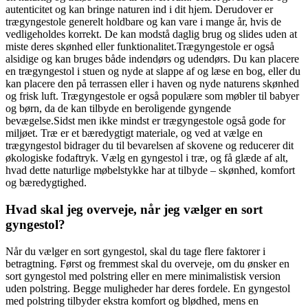
autenticitet og kan bringe naturen ind i dit hjem. Derudover er
trægyngestole generelt holdbare og kan vare i mange år, hvis de
vedligeholdes korrekt. De kan modstå daglig brug og slides uden at
miste deres skønhed eller funktionalitet.Trægyngestole er også
alsidige og kan bruges både indendørs og udendørs. Du kan placere
en trægyngestol i stuen og nyde at slappe af og læse en bog, eller du
kan placere den på terrassen eller i haven og nyde naturens skønhed
og frisk luft. Trægyngestole er også populære som møbler til babyer
og børn, da de kan tilbyde en beroligende gyngende
bevægelse.Sidst men ikke mindst er trægyngestole også gode for
miljøet. Træ er et bæredygtigt materiale, og ved at vælge en
trægyngestol bidrager du til bevarelsen af skovene og reducerer dit
økologiske fodaftryk. Vælg en gyngestol i træ, og få glæde af alt,
hvad dette naturlige møbelstykke har at tilbyde – skønhed, komfort
og bæredygtighed.
Hvad skal jeg overveje, når jeg vælger en sort
gyngestol?
Når du vælger en sort gyngestol, skal du tage flere faktorer i
betragtning. Først og fremmest skal du overveje, om du ønsker en
sort gyngestol med polstring eller en mere minimalistisk version
uden polstring. Begge muligheder har deres fordele. En gyngestol
med polstring tilbyder ekstra komfort og blødhed, mens en