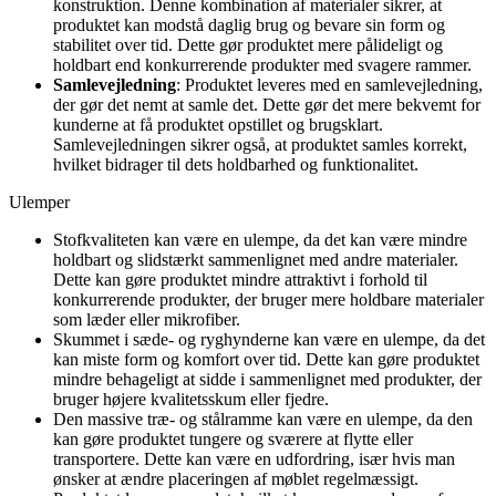
konstruktion. Denne kombination af materialer sikrer, at
produktet kan modstå daglig brug og bevare sin form og
stabilitet over tid. Dette gør produktet mere pålideligt og
holdbart end konkurrerende produkter med svagere rammer.
Samlevejledning
: Produktet leveres med en samlevejledning,
der gør det nemt at samle det. Dette gør det mere bekvemt for
kunderne at få produktet opstillet og brugsklart.
Samlevejledningen sikrer også, at produktet samles korrekt,
hvilket bidrager til dets holdbarhed og funktionalitet.
Ulemper
Stofkvaliteten kan være en ulempe, da det kan være mindre
holdbart og slidstærkt sammenlignet med andre materialer.
Dette kan gøre produktet mindre attraktivt i forhold til
konkurrerende produkter, der bruger mere holdbare materialer
som læder eller mikrofiber.
Skummet i sæde- og ryghynderne kan være en ulempe, da det
kan miste form og komfort over tid. Dette kan gøre produktet
mindre behageligt at sidde i sammenlignet med produkter, der
bruger højere kvalitetsskum eller fjedre.
Den massive træ- og stålramme kan være en ulempe, da den
kan gøre produktet tungere og sværere at flytte eller
transportere. Dette kan være en udfordring, især hvis man
ønsker at ændre placeringen af møblet regelmæssigt.