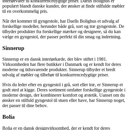
interiørvarer til konkurrencedygtige priser. Daells Bolighus er
populært blandt danske kunder, der ønsker at finde stilfulde møbler
til en overkommelig pris.
Når det kommer til gyngestole, har Daells Bolighus et udvalg af
forskellige modeller, herunder både grå, sort og træ gyngestole. De
tilbyder produkter fra forskellige mærker og designere, så du kan
vælge en gyngestol, der passer perfekt til din smag og indretning.
Sinnerup
Sinnerup er en dansk interiørkæde, der blev stiftet i 1981.
Virksomheden har flere butikker i Danmark og er kendt for deres
moderne og tidssvarende produkter. Sinnerup tilbyder et bredt
udvalg af møbler og tilbehør til konkurrencedygtige priser.
Hvis du leder efter en gyngestol i grå, sort eller træ, er Sinnerup et
godt sted at kigge. Deres sortiment omfatter forskellige gyngestole i
moderne design, der kombinerer komfort og æstetik. Uanset om du
ønsker en stilfuld gyngestol til stuen eller have, har Sinnerup noget,
der passer til dine behov.
Bolia
Bolia er en dansk designvirksomhed, der er kendt for deres