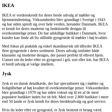
IKEA
IKEA er verdenskendt for deres brede udvalg af møbler og
hjemmeindretning. Virksomheden blev grundlagt i Sverige i 1943
og har siden spredt sig over hele verden, herunder Danmark. IKEA
er kendt for deres moderne og funktionelle designs til
overkommelige priser. De har adskillige butikker i Danmark, hvor
kunder kan finde alt fra stilfulde gyngestole til møbler i høj kvalitet.
Med fokus på praktisk og enkel skandinavisk stil tilbyder IKEA
flere gyngestole i deres sortiment. Deres udvalg omfatter både
klassiske og moderne designs, der passer perfekt til ethvert hjem.
Uanset om du leder efter en gyngestol i grå, sort eller træ, har IKEA
et bredt udvalg at vælge imellem.
Jysk
Jysk er en dansk detailkæde, der har specialiseret sig i møbler og
boligtilbehør af høj kvalitet til overkommelige priser. Virksomheden
blev grundlagt i 1979 og har siden vokset sig til en af de mest
populære butikker inden for sit felt. Med over 2.800 butikker i mere
end 50 lande er Jysk kendt for deres breddeudvalg og god service.
Hvis du leder efter en gyngestol, er Jysk bestemt et besøg værd.