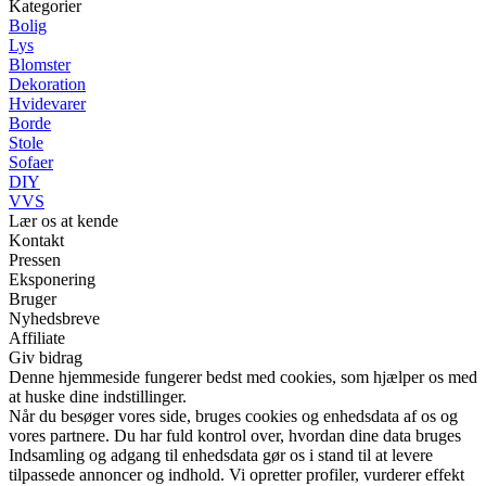
Kategorier
Bolig
Lys
Blomster
Dekoration
Hvidevarer
Borde
Stole
Sofaer
DIY
VVS
Lær os at kende
Kontakt
Pressen
Eksponering
Bruger
Nyhedsbreve
Affiliate
Giv bidrag
Denne hjemmeside fungerer bedst med cookies, som hjælper os med
at huske dine indstillinger.
Når du besøger vores side, bruges cookies og enhedsdata af os og
vores partnere. Du har fuld kontrol over, hvordan dine data bruges
Indsamling og adgang til enhedsdata gør os i stand til at levere
tilpassede annoncer og indhold. Vi opretter profiler, vurderer effekt