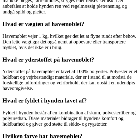
må ikke bleges, tørretumbles, stryges eller renses kemisk. Det
anbefales at holde hynden ren ved regelmæssig pletrensning og
undgå spild og pletter.
Hvad er vægten af havemøblet?
Havemøblet vejer 1 kg, hvilket gør det let at flytte rundt efter behov.
Den lette vægt gør det også nemt at opbevare eller transportere
møblet, hvis det ikke er i brug.
Hvad er yderstoffet på havemøblet?
Yderstoffet på havemøblet er lavet af 100% polyester. Polyester er et
holdbart og vejrbestandigt materiale, der er i stand til at modstå de
forskellige udfordringer og vejrforhold, der kan opstå i en udendørs
haveomgivelse.
Hvad er fyldet i hynden lavet af?
Fyldet i hynden består af en kombination af skum, polyesterfiber og
polyurethan. Disse materialer bidrager til hyndens komfort og
holdbarhed og giver god støtte til sidde- og rygstøtter.
Hvilken farve har havemøblet?