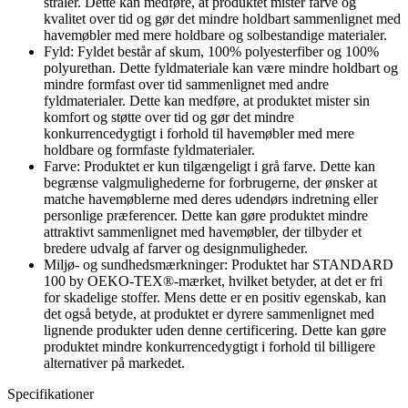
stråler. Dette kan medføre, at produktet mister farve og
kvalitet over tid og gør det mindre holdbart sammenlignet med
havemøbler med mere holdbare og solbestandige materialer.
Fyld: Fyldet består af skum, 100% polyesterfiber og 100%
polyurethan. Dette fyldmateriale kan være mindre holdbart og
mindre formfast over tid sammenlignet med andre
fyldmaterialer. Dette kan medføre, at produktet mister sin
komfort og støtte over tid og gør det mindre
konkurrencedygtigt i forhold til havemøbler med mere
holdbare og formfaste fyldmaterialer.
Farve: Produktet er kun tilgængeligt i grå farve. Dette kan
begrænse valgmulighederne for forbrugerne, der ønsker at
matche havemøblerne med deres udendørs indretning eller
personlige præferencer. Dette kan gøre produktet mindre
attraktivt sammenlignet med havemøbler, der tilbyder et
bredere udvalg af farver og designmuligheder.
Miljø- og sundhedsmærkninger: Produktet har STANDARD
100 by OEKO-TEX®-mærket, hvilket betyder, at det er fri
for skadelige stoffer. Mens dette er en positiv egenskab, kan
det også betyde, at produktet er dyrere sammenlignet med
lignende produkter uden denne certificering. Dette kan gøre
produktet mindre konkurrencedygtigt i forhold til billigere
alternativer på markedet.
Specifikationer