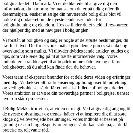
boligmarkedet i Danmark. Vi er dedikerede til at give dig den
information, du har brug for, uanset om du er på udkig efter dit
drømmehjem, ønsker at sælge din nuværende bolig eller blot vil
holde dig opdateret om de nyeste tendenser inden for
boligindretning og ejendom. Hos os finder du et væld af ressourcer,
der hjælper dig med at navigere i boligjunglen.
Vi forstår, at boligkøb og salg er nogle af de største beslutninger, du
træffer i livet. Derfor er vores mål at gøre denne proces så enkel og
overskuelig som muligt. Vi tilbyder dybdegående artikler, guides og
tips, som vil klæde dig på til at træffe informerede valg. Vores
indhold er skræddersyet til at imødekomme både nye og erfarne
boligkøbere, så du altid kan finde det, du behøver.
Vores team af eksperter brænder for at dele deres viden og erfaringer
med dig. Vi dækker alt fra finansiering og boligpriser til indretning
og vedligeholdelse, så du får et holistisk billede af boligmarkedet.
Vores ambition er at være din troværdige partner i boligrejse, uanset
hvor du står i processen.
I Bolig Mekka tror vi på, at viden er magt. Ved at give dig adgang til
de nyeste oplysninger og trends, håber vi at inspirere dig til at gøre
kloge og velovervejede beslutninger. Vores indhold er baseret på
grundig research og ekspertvurderinger, så du kan stole på, at du får
præcise og relevante råd.