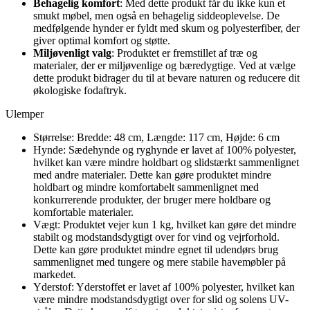
Behagelig komfort
: Med dette produkt får du ikke kun et
smukt møbel, men også en behagelig siddeoplevelse. De
medfølgende hynder er fyldt med skum og polyesterfiber, der
giver optimal komfort og støtte.
Miljøvenligt valg
: Produktet er fremstillet af træ og
materialer, der er miljøvenlige og bæredygtige. Ved at vælge
dette produkt bidrager du til at bevare naturen og reducere dit
økologiske fodaftryk.
Ulemper
Størrelse: Bredde: 48 cm, Længde: 117 cm, Højde: 6 cm
Hynde: Sædehynde og ryghynde er lavet af 100% polyester,
hvilket kan være mindre holdbart og slidstærkt sammenlignet
med andre materialer. Dette kan gøre produktet mindre
holdbart og mindre komfortabelt sammenlignet med
konkurrerende produkter, der bruger mere holdbare og
komfortable materialer.
Vægt: Produktet vejer kun 1 kg, hvilket kan gøre det mindre
stabilt og modstandsdygtigt over for vind og vejrforhold.
Dette kan gøre produktet mindre egnet til udendørs brug
sammenlignet med tungere og mere stabile havemøbler på
markedet.
Yderstof: Yderstoffet er lavet af 100% polyester, hvilket kan
være mindre modstandsdygtigt over for slid og solens UV-