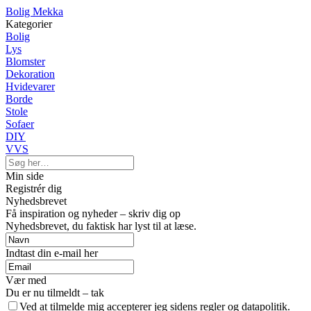
Bolig Mekka
Kategorier
Bolig
Lys
Blomster
Dekoration
Hvidevarer
Borde
Stole
Sofaer
DIY
VVS
Min side
Registrér dig
Nyhedsbrevet
Få inspiration og nyheder – skriv dig op
Nyhedsbrevet, du faktisk har lyst til at læse.
Indtast din e-mail her
Vær med
Du er nu tilmeldt – tak
Ved at tilmelde mig accepterer jeg sidens regler og datapolitik.