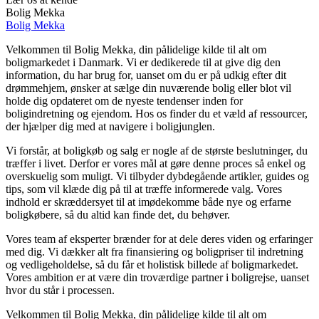
Bolig Mekka
Bolig Mekka
Velkommen til Bolig Mekka, din pålidelige kilde til alt om
boligmarkedet i Danmark. Vi er dedikerede til at give dig den
information, du har brug for, uanset om du er på udkig efter dit
drømmehjem, ønsker at sælge din nuværende bolig eller blot vil
holde dig opdateret om de nyeste tendenser inden for
boligindretning og ejendom. Hos os finder du et væld af ressourcer,
der hjælper dig med at navigere i boligjunglen.
Vi forstår, at boligkøb og salg er nogle af de største beslutninger, du
træffer i livet. Derfor er vores mål at gøre denne proces så enkel og
overskuelig som muligt. Vi tilbyder dybdegående artikler, guides og
tips, som vil klæde dig på til at træffe informerede valg. Vores
indhold er skræddersyet til at imødekomme både nye og erfarne
boligkøbere, så du altid kan finde det, du behøver.
Vores team af eksperter brænder for at dele deres viden og erfaringer
med dig. Vi dækker alt fra finansiering og boligpriser til indretning
og vedligeholdelse, så du får et holistisk billede af boligmarkedet.
Vores ambition er at være din troværdige partner i boligrejse, uanset
hvor du står i processen.
Velkommen til Bolig Mekka, din pålidelige kilde til alt om