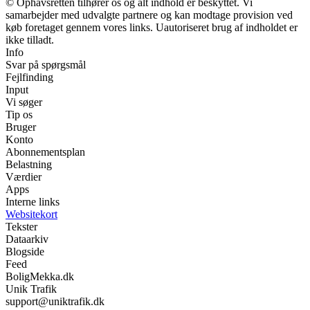
© Ophavsretten tilhører os og alt indhold er beskyttet. Vi
samarbejder med udvalgte partnere og kan modtage provision ved
køb foretaget gennem vores links. Uautoriseret brug af indholdet er
ikke tilladt.
Info
Svar på spørgsmål
Fejlfinding
Input
Vi søger
Tip os
Bruger
Konto
Abonnementsplan
Belastning
Værdier
Apps
Interne links
Websitekort
Tekster
Dataarkiv
Blogside
Feed
BoligMekka.dk
Unik Trafik
support@uniktrafik.dk