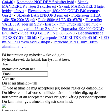
Grå-40
•
Kommode NORDBY 5 skuffer hvid
•
Skænk
MANDERUP 3 låger 3 skuffer eg
•
Skænk MARKSKEL 3 låger
hvid/egefarvet
•
Elevationsseng 180×200 GOLD E40 memory
Grå-27
•
Skoskab BAGENKOP 3 rum eg
•
Frottélagen THEA
140/150x200x35 grå
•
Pude 800g ALTA 60×63/70
•
Face roller
VALLSTA jadesten SDP
•
Elastik 7 mm 5m/pk standard hvid
•
Førerstang til gardin 75 cm 2 stk/pk
•
Topmadras 90×200 GOLD
E40 latex
•
Pude 700g GLOPTIND 60×63/70
•
Badehåndklæde
TORSBY 65×130 blå
•
Pyntepude TEMPELTRE 45×45 blå
•
LED
lys NOR H25cm hvid 2 stk/pk
•
Persienne BRU 100x130cm
aluminium hvid
Få inspiration og nyheder – skriv dig op
Nyhedsbrevet, du faktisk har lyst til at læse.
Indtast din e-mail her
Vær med
Du er nu tilmeldt – tak
Ved at tilmelde mig accepterer jeg sidens regler og datapolitik.
Du bliver en del af vores mailliste, når du tilmelder dig, og det
indebærer, at du accepterer vores brugervilkår og persondatapolitik.
Du kan naturligvis afmelde dig når som helst.
Lær os at kende