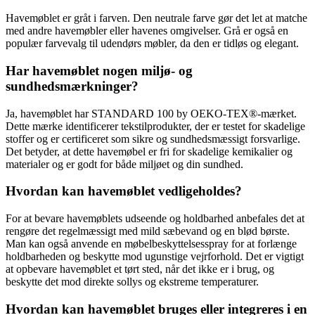
Havemøblet er gråt i farven. Den neutrale farve gør det let at matche
med andre havemøbler eller havenes omgivelser. Grå er også en
populær farvevalg til udendørs møbler, da den er tidløs og elegant.
Har havemøblet nogen miljø- og
sundhedsmærkninger?
Ja, havemøblet har STANDARD 100 by OEKO-TEX®-mærket.
Dette mærke identificerer tekstilprodukter, der er testet for skadelige
stoffer og er certificeret som sikre og sundhedsmæssigt forsvarlige.
Det betyder, at dette havemøbel er fri for skadelige kemikalier og
materialer og er godt for både miljøet og din sundhed.
Hvordan kan havemøblet vedligeholdes?
For at bevare havemøblets udseende og holdbarhed anbefales det at
rengøre det regelmæssigt med mild sæbevand og en blød børste.
Man kan også anvende en møbelbeskyttelsesspray for at forlænge
holdbarheden og beskytte mod ugunstige vejrforhold. Det er vigtigt
at opbevare havemøblet et tørt sted, når det ikke er i brug, og
beskytte det mod direkte sollys og ekstreme temperaturer.
Hvordan kan havemøblet bruges eller integreres i en