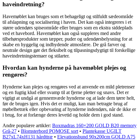
haveindretning?
Havemøblet kan bruges som et behageligt og stilfuldt sædeområde
til afslapning og socialisering i haven. Det kan også integreres i et
større udendørs spiseområde eller bruges som en ekstra siddeplads
ved et havebord. Havemøblet kan også suppleres med andre
tilbehørsprodukter som tæpper, puder og udendørsbelysning for at
skabe en hyggelig og indbydende atmosfære. De grå farver og
neutrale design gør det fleksibelt og tilpasningsdygtigt til forskellige
haveindretningstemaer og stilarter.
Hvordan kan hynderne på havemøblet plejes og
rengøres?
Hynderne kan plejes og rengøres ved at anvende en mild pletrenser
og en fugtig klud eller svamp til at fjerne pletter og snavs. Det er
vigtigt at undgå at gennemvæde hynderne og at lade dem tørre helt,
før de bruges igen. Hvis det er muligt, kan man betragte brug af
møbelbetræk eller opbevaring af hynderne indendørs, når de ikke er
i brug, for at forlænge deres levetid og holde dem i god stand.
Andre populære artikler:
Boxmadras 160×200 GOLD B20 memory
Grå-27
•
Blomsterbord POMOSE sort
•
Plantekasse UGILT
B27xL74xH131 hårdttræ
•
Elevationsbund 90x200cm GOLD A75