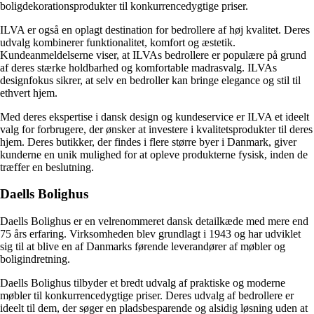
boligdekorationsprodukter til konkurrencedygtige priser.
ILVA er også en oplagt destination for bedrollere af høj kvalitet. Deres
udvalg kombinerer funktionalitet, komfort og æstetik.
Kundeanmeldelserne viser, at ILVAs bedrollere er populære på grund
af deres stærke holdbarhed og komfortable madrasvalg. ILVAs
designfokus sikrer, at selv en bedroller kan bringe elegance og stil til
ethvert hjem.
Med deres ekspertise i dansk design og kundeservice er ILVA et ideelt
valg for forbrugere, der ønsker at investere i kvalitetsprodukter til deres
hjem. Deres butikker, der findes i flere større byer i Danmark, giver
kunderne en unik mulighed for at opleve produkterne fysisk, inden de
træffer en beslutning.
Daells Bolighus
Daells Bolighus er en velrenommeret dansk detailkæde med mere end
75 års erfaring. Virksomheden blev grundlagt i 1943 og har udviklet
sig til at blive en af ​​Danmarks førende leverandører af møbler og
boligindretning.
Daells Bolighus tilbyder et bredt udvalg af praktiske og moderne
møbler til konkurrencedygtige priser. Deres udvalg af bedrollere er
ideelt til dem, der søger en pladsbesparende og alsidig løsning uden at