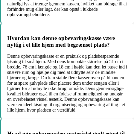
naturligt lys at trænge igennem kassen, hvilket kan bidrage til at
forhindre mug eller lugt, der kan opstå i lukkede
opbevaringsbeholdere.
Hvordan kan denne opbevaringskasse være
nyttig i et lille hjem med begrænset plads?
Denne opbevaringskasse er en praktisk og pladsbesparende
løsning til små hjem. Med dens kompakte størrelse på 51 cm i
bredde, 76 cm i længde og 18 cm i højde kan den let passe ind i
snævre rum og hjælpe dig med at udnytte selv de mindste
hjørner og kroge. Du kan stable flere kasser oven på hinanden
for at spare gulvplads eller placere dem under sengen eller i
hjørner for at udnytte ikke-brugt område. Dens gennemsigtige
kvalitet bidrager også til en følelse af rummelighed og undgår
en overbelastet visuel æstetik. Denne opbevaringskasse kan
være en ideel løsning til organisering og opbevaring af ting i et
lille hjem, hvor pladsen er værdifuld.
Hvad gør polypropylen-materialet godt egnet til