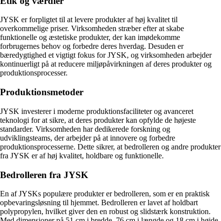
Etik og værdier
JYSK er forpligtet til at levere produkter af høj kvalitet til
overkommelige priser. Virksomheden stræber efter at skabe
funktionelle og æstetiske produkter, der kan imødekomme
forbrugernes behov og forbedre deres hverdag. Desuden er
bæredygtighed et vigtigt fokus for JYSK, og virksomheden arbejder
kontinuerligt på at reducere miljøpåvirkningen af ​​deres produkter og
produktionsprocesser.
Produktionsmetoder
JYSK investerer i moderne produktionsfaciliteter og avanceret
teknologi for at sikre, at deres produkter kan opfylde de højeste
standarder. Virksomheden har dedikerede forskning og
udviklingsteams, der arbejder på at innovere og forbedre
produktionsprocesserne. Dette sikrer, at bedrolleren og andre produkter
fra JYSK er af høj kvalitet, holdbare og funktionelle.
Bedrolleren fra JYSK
En af JYSKs populære produkter er bedrolleren, som er en praktisk
opbevaringsløsning til hjemmet. Bedrolleren er lavet af holdbart
polypropylen, hvilket giver den en robust og slidstærk konstruktion.
Med dimensioner på 51 cm i bredde, 76 cm i længde og 18 cm i højde