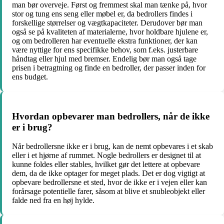
man bør overveje. Først og fremmest skal man tænke på, hvor
stor og tung ens seng eller møbel er, da bedrollers findes i
forskellige størrelser og vægtkapaciteter. Derudover bør man
også se på kvaliteten af materialerne, hvor holdbare hjulene er,
og om bedrolleren har eventuelle ekstra funktioner, der kan
være nyttige for ens specifikke behov, som f.eks. justerbare
håndtag eller hjul med bremser. Endelig bør man også tage
prisen i betragtning og finde en bedroller, der passer inden for
ens budget.
Hvordan opbevarer man bedrollers, når de ikke
er i brug?
Når bedrollersne ikke er i brug, kan de nemt opbevares i et skab
eller i et hjørne af rummet. Nogle bedrollers er designet til at
kunne foldes eller stables, hvilket gør det lettere at opbevare
dem, da de ikke optager for meget plads. Det er dog vigtigt at
opbevare bedrollersne et sted, hvor de ikke er i vejen eller kan
forårsage potentielle farer, såsom at blive et snubleobjekt eller
falde ned fra en høj hylde.