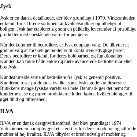
Jysk
Jysk er en dansk detailkæde, der blev grundlagt i 1979. Virksomheden
er kendt for sit brede sortiment af kvalitetsmøbler og tilbehør til
boligen. Jysk har etableret sig som en pålidelig leverandør af prisbillige
produkter med enestående værdi for pengene.
Når det kommer til bedrollere, er Jysk et oplagt valg. De tilbyder et
godt udvalg af forskellige modeller til konkurrencedygtige priser.
Deres bedrollere er kendt for deres holdbarhed og funktionalitet.
Kunden kan finde både enkle og mere avancerede bedrollermodeller
hos Jysk.
Kundeanmeldelserne af bedrollere fra Jysk er generelt positive.
Kunderne roser produktets kvalitet samt Jysks gode kundeservice.
Butikkens mange fysiske varehuse i hele Danmark gør det nemt for
kunderne at se og prøve produkterne inden købet, hvilket bidrager til
øget tillid og tilfredshed.
ILVA
ILVA er en dansk designvirksomhed, der blev grundlagt i 1974.
Virksomheden har opbygget et stærkt ry for deres moderne og stilfulde
møbler af høj kvalitet. ILVA tilbyder et bredt udvalg af møbler og