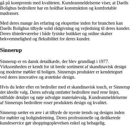
gå på kompromis med kvaliteten. Kundeanmeldelserne viser, at Daells
Bolighus bedrollere har en holdbar konstruktion og komfortable
madrasser.
Med deres mange års erfaring og ekspertise inden for branchen kan
Daells Bolighus tilbyde solid rådgivning og vejledning til deres kunder.
Deres tilstedeværelse i både fysiske butikker og online skaber
bekvemmelighed og fleksibilitet for deres kunder.
Sinnerup
Sinnerup er en dansk detailkæde, der blev grundlagt i 1977.
Virksomheden er kendt for sit brede sortiment af skandinavisk design
og moderne møbler til boligen. Sinnerups produkter er kendetegnet
ved deres innovative og æstetiske design.
Hvis du leder efter en bedroller med et skandinavisk touch, er Sinnerup
det ideelle valg. Deres udvalg omfatter bedrollere med rene linjer,
stilfulde detaljer og nøje udvalgte materialevalg. Kundeanmeldelserne
af Sinnerups bedrollere roser produktets design og kvalitet.
Sinnerup sætter en ære i at tilbyde de nyeste trends og designs inden
for møbler og boligindretning. Deres professionelle og dedikerede
kundeservice gør shoppingoplevelsen enkel og behagelig.