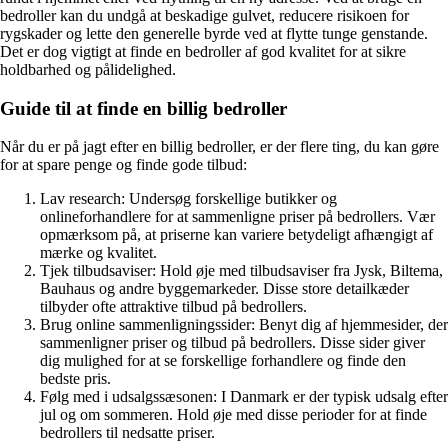
bedroller kan du undgå at beskadige gulvet, reducere risikoen for
rygskader og lette den generelle byrde ved at flytte tunge genstande.
Det er dog vigtigt at finde en bedroller af god kvalitet for at sikre
holdbarhed og pålidelighed.
Guide til at finde en billig bedroller
Når du er på jagt efter en billig bedroller, er der flere ting, du kan gøre
for at spare penge og finde gode tilbud:
Lav research: Undersøg forskellige butikker og
onlineforhandlere for at sammenligne priser på bedrollers. Vær
opmærksom på, at priserne kan variere betydeligt afhængigt af
mærke og kvalitet.
Tjek tilbudsaviser: Hold øje med tilbudsaviser fra Jysk, Biltema,
Bauhaus og andre byggemarkeder. Disse store detailkæder
tilbyder ofte attraktive tilbud på bedrollers.
Brug online sammenligningssider: Benyt dig af hjemmesider, der
sammenligner priser og tilbud på bedrollers. Disse sider giver
dig mulighed for at se forskellige forhandlere og finde den
bedste pris.
Følg med i udsalgssæsonen: I Danmark er der typisk udsalg efter
jul og om sommeren. Hold øje med disse perioder for at finde
bedrollers til nedsatte priser.