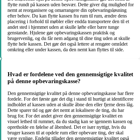
flytte rundt på kassen uden besvær. Dette giver dig mulighed for
nemt at reorganisere og omarrangere din opbevaringsløsning
efter behov. Du kan flytte kassen fra rum til rum, ændre dens
placering i forhold til møbler eller endda transportere den til et
andet sted i hjemmet uden at skulle løfte eller bære tunge
genstande. Hjulene gør opbevaringskassen praktisk og
brugervenlig, og du får nem adgang til dine ting uden at skulle
flytte hele kassen. Det gør det også lettere at rengøre området
omkring eller under kassen, da den nemt kan flyttes til side.
Hvad er fordelene ved den gennemsigtige kvalitet
på denne opbevaringskasse?
Den gennemsigtige kvalitet på denne opbevaringskasse har flere
fordele. For det første gør det dig i stand til hurtigt at identificere
indholdet af kassen uden at skulle åbne den eller fjerne dens låg.
Dette sparer tid og gør det nemt at lokalisere de ting, du har
brug for. For det andet giver den gennemsigtige kvalitet en
visuel lethed til rummet, da du stadig kan se igennem kassen og
opretholde en følelse af åbenhed. Det er især nyttigt, hvis du
bruger kassen til at opdele rum eller opbevare ting, der skal
være synlige. Endelig tillader den gennemsigtige kvalitet også