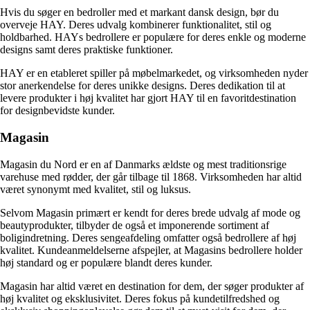
Hvis du søger en bedroller med et markant dansk design, bør du
overveje HAY. Deres udvalg kombinerer funktionalitet, stil og
holdbarhed. HAYs bedrollere er populære for deres enkle og moderne
designs samt deres praktiske funktioner.
HAY er en etableret spiller på møbelmarkedet, og virksomheden nyder
stor anerkendelse for deres unikke designs. Deres dedikation til at
levere produkter i høj kvalitet har gjort HAY til en favoritdestination
for designbevidste kunder.
Magasin
Magasin du Nord er en af ​​Danmarks ældste og mest traditionsrige
varehuse med rødder, der går tilbage til 1868. Virksomheden har altid
været synonymt med kvalitet, stil og luksus.
Selvom Magasin primært er kendt for deres brede udvalg af mode og
beautyprodukter, tilbyder de også et imponerende sortiment af
boligindretning. Deres sengeafdeling omfatter også bedrollere af høj
kvalitet. Kundeanmeldelserne afspejler, at Magasins bedrollere holder
høj standard og er populære blandt deres kunder.
Magasin har altid været en destination for dem, der søger produkter af
høj kvalitet og eksklusivitet. Deres fokus på kundetilfredshed og