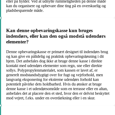
eller på hylder. Ved at udnytte rummeligheden på denne måde
kan du organisere og opbevare dine ting på en overskuelig og
pladsbesparende måde.
Kan denne opbevaringskasse kun bruges
indendørs, eller kan den også modstå udendørs
elementer?
Denne opbevaringskasse er primært designet til indendørs brug
og kan give en pålidelig og praktisk opbevaringsløsning i dit
hjem. Det anbefales dog ikke at bruge denne kasse i direkte
kontakt med udendørs elementer som regn, sne eller direkte
sollys. Polypropylenmaterialet, som kassen er lavet af, er
generelt modstandsdygtigt over for fugt og vejrforhold, men
langvarig eksponering for ekstreme udendørs forhold kan
potentielt påvirke dets holdbarhed. Hvis du ønsker at bruge
denne kasse i et udendørsområde som en terrasse eller en altan,
anbefales det at placere den et sted, hvor den er delvist beskyttet
mod vejret, f.eks. under en overdækning eller i en skur.