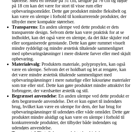
størrelse. Med en bredde på 51 cm, længde på 76 cm og højde
på 18 cm kan det være for stort til visse rum eller
opbevaringsområder. Dette gør produktet mindre fleksibelt og
kan være en ulempe i forhold til konkurrerende produkter, der
tilbyder mere kompakte størrelser.
Transparens
: En anden ulempe ved dette produkt er dets
transparente design. Selvom dette kan være praktisk for at se
indholdet, kan det også være en ulempe, da det ikke skjuler rod
eller uorganiserede genstande. Dette kan gøre rummet visuelt
mindre ryddeligt og mindre æstetisk tiltalende sammenlignet
med opbevaringsløsninger i mere diskrete farver eller med skjult
opbevaring.
Materialevalg
: Produktets materiale, polypropylen, kan også
være en ulempe. Selvom det er holdbart og let at rengøre, kan
det være mindre æstetisk tiltalende sammenlignet med
opbevaringsløsninger i mere naturlige eller luksuriøse materialer
som træ eller stof. Dette kan gøre produktet mindre attraktivt for
forbrugere, der værdsætter æstetik og stil.
Begrænset anvendelse
: En anden ulempe ved dette produkt er
dets begrænsede anvendelse. Det er kun egnet til indendørs
brug, hvilket kan være en ulempe for dem, der har brug for
opbevaringsløsninger til udendørs eller våde områder. Dette gør
produktet mindre alsidigt og kan være en ulempe i forhold til
konkurrerende produkter, der tilbyder både indendørs og
udendørs anvendelse.