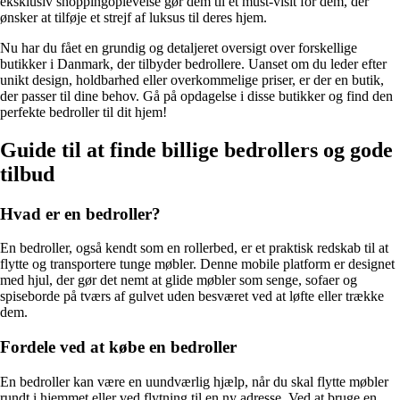
eksklusiv shoppingoplevelse gør dem til et must-visit for dem, der
ønsker at tilføje et strejf af luksus til deres hjem.
Nu har du fået en grundig og detaljeret oversigt over forskellige
butikker i Danmark, der tilbyder bedrollere. Uanset om du leder efter
unikt design, holdbarhed eller overkommelige priser, er der en butik,
der passer til dine behov. Gå på opdagelse i disse butikker og find den
perfekte bedroller til dit hjem!
Guide til at finde billige bedrollers og gode
tilbud
Hvad er en bedroller?
En bedroller, også kendt som en rollerbed, er et praktisk redskab til at
flytte og transportere tunge møbler. Denne mobile platform er designet
med hjul, der gør det nemt at glide møbler som senge, sofaer og
spiseborde på tværs af gulvet uden besværet ved at løfte eller trække
dem.
Fordele ved at købe en bedroller
En bedroller kan være en uundværlig hjælp, når du skal flytte møbler
rundt i hjemmet eller ved flytning til en ny adresse. Ved at bruge en