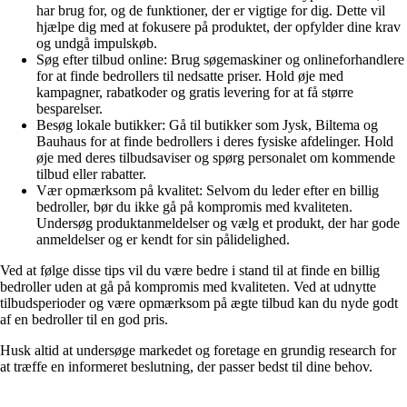
har brug for, og de funktioner, der er vigtige for dig. Dette vil
hjælpe dig med at fokusere på produktet, der opfylder dine krav
og undgå impulskøb.
Søg efter tilbud online: Brug søgemaskiner og onlineforhandlere
for at finde bedrollers til nedsatte priser. Hold øje med
kampagner, rabatkoder og gratis levering for at få større
besparelser.
Besøg lokale butikker: Gå til butikker som Jysk, Biltema og
Bauhaus for at finde bedrollers i deres fysiske afdelinger. Hold
øje med deres tilbudsaviser og spørg personalet om kommende
tilbud eller rabatter.
Vær opmærksom på kvalitet: Selvom du leder efter en billig
bedroller, bør du ikke gå på kompromis med kvaliteten.
Undersøg produktanmeldelser og vælg et produkt, der har gode
anmeldelser og er kendt for sin pålidelighed.
Ved at følge disse tips vil du være bedre i stand til at finde en billig
bedroller uden at gå på kompromis med kvaliteten. Ved at udnytte
tilbudsperioder og være opmærksom på ægte tilbud kan du nyde godt
af en bedroller til en god pris.
Husk altid at undersøge markedet og foretage en grundig research for
at træffe en informeret beslutning, der passer bedst til dine behov.