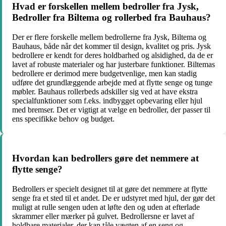
Hvad er forskellen mellem bedroller fra Jysk,
Bedroller fra Biltema og rollerbed fra Bauhaus?
Der er flere forskelle mellem bedrollerne fra Jysk, Biltema og
Bauhaus, både når det kommer til design, kvalitet og pris. Jysk
bedrollere er kendt for deres holdbarhed og alsidighed, da de er
lavet af robuste materialer og har justerbare funktioner. Biltemas
bedrollere er derimod mere budgetvenlige, men kan stadig
udføre det grundlæggende arbejde med at flytte senge og tunge
møbler. Bauhaus rollerbeds adskiller sig ved at have ekstra
specialfunktioner som f.eks. indbygget opbevaring eller hjul
med bremser. Det er vigtigt at vælge en bedroller, der passer til
ens specifikke behov og budget.
Hvordan kan bedrollers gøre det nemmere at
flytte senge?
Bedrollers er specielt designet til at gøre det nemmere at flytte
senge fra et sted til et andet. De er udstyret med hjul, der gør det
muligt at rulle sengen uden at løfte den og uden at efterlade
skrammer eller mærker på gulvet. Bedrollersne er lavet af
holdbare materialer, der kan tåle vægten af en seng og