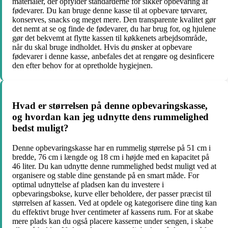
materialer, der opfylder standarderne for sikker opbevaring af
fødevarer. Du kan bruge denne kasse til at opbevare tørvarer,
konserves, snacks og meget mere. Den transparente kvalitet gør
det nemt at se og finde de fødevarer, du har brug for, og hjulene
gør det bekvemt at flytte kassen til køkkenets arbejdsområde,
når du skal bruge indholdet. Hvis du ønsker at opbevare
fødevarer i denne kasse, anbefales det at rengøre og desinficere
den efter behov for at opretholde hygiejnen.
Hvad er størrelsen på denne opbevaringskasse,
og hvordan kan jeg udnytte dens rummelighed
bedst muligt?
Denne opbevaringskasse har en rummelig størrelse på 51 cm i
bredde, 76 cm i længde og 18 cm i højde med en kapacitet på
46 liter. Du kan udnytte denne rummelighed bedst muligt ved at
organisere og stable dine genstande på en smart måde. For
optimal udnyttelse af pladsen kan du investere i
opbevaringsbokse, kurve eller beholdere, der passer præcist til
størrelsen af kassen. Ved at opdele og kategorisere dine ting kan
du effektivt bruge hver centimeter af kassens rum. For at skabe
mere plads kan du også placere kasserne under sengen, i skabe