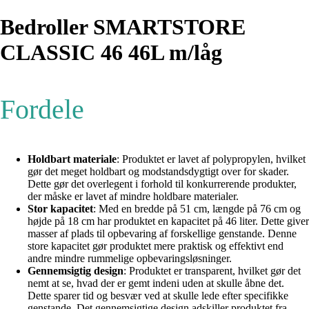
Bedroller SMARTSTORE
CLASSIC 46 46L m/låg
Fordele
Holdbart materiale
: Produktet er lavet af polypropylen, hvilket
gør det meget holdbart og modstandsdygtigt over for skader.
Dette gør det overlegent i forhold til konkurrerende produkter,
der måske er lavet af mindre holdbare materialer.
Stor kapacitet
: Med en bredde på 51 cm, længde på 76 cm og
højde på 18 cm har produktet en kapacitet på 46 liter. Dette giver
masser af plads til opbevaring af forskellige genstande. Denne
store kapacitet gør produktet mere praktisk og effektivt end
andre mindre rummelige opbevaringsløsninger.
Gennemsigtig design
: Produktet er transparent, hvilket gør det
nemt at se, hvad der er gemt indeni uden at skulle åbne det.
Dette sparer tid og besvær ved at skulle lede efter specifikke
genstande. Det gennemsigtige design adskiller produktet fra