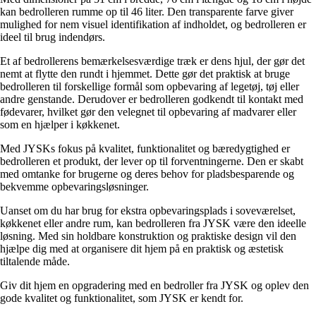
kan bedrolleren rumme op til 46 liter. Den transparente farve giver
mulighed for nem visuel identifikation af indholdet, og bedrolleren er
ideel til brug indendørs.
Et af bedrollerens bemærkelsesværdige træk er dens hjul, der gør det
nemt at flytte den rundt i hjemmet. Dette gør det praktisk at bruge
bedrolleren til forskellige formål som opbevaring af legetøj, tøj eller
andre genstande. Derudover er bedrolleren godkendt til kontakt med
fødevarer, hvilket gør den velegnet til opbevaring af madvarer eller
som en hjælper i køkkenet.
Med JYSKs fokus på kvalitet, funktionalitet og bæredygtighed er
bedrolleren et produkt, der lever op til forventningerne. Den er skabt
med omtanke for brugerne og deres behov for pladsbesparende og
bekvemme opbevaringsløsninger.
Uanset om du har brug for ekstra opbevaringsplads i soveværelset,
køkkenet eller andre rum, kan bedrolleren fra JYSK være den ideelle
løsning. Med sin holdbare konstruktion og praktiske design vil den
hjælpe dig med at organisere dit hjem på en praktisk og æstetisk
tiltalende måde.
Giv dit hjem en opgradering med en bedroller fra JYSK og oplev den
gode kvalitet og funktionalitet, som JYSK er kendt for.