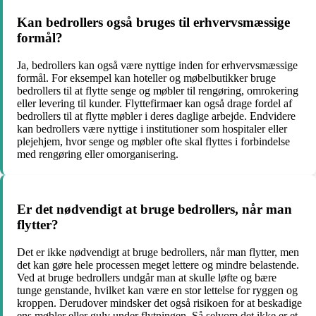
Kan bedrollers også bruges til erhvervsmæssige
formål?
Ja, bedrollers kan også være nyttige inden for erhvervsmæssige
formål. For eksempel kan hoteller og møbelbutikker bruge
bedrollers til at flytte senge og møbler til rengøring, omrokering
eller levering til kunder. Flyttefirmaer kan også drage fordel af
bedrollers til at flytte møbler i deres daglige arbejde. Endvidere
kan bedrollers være nyttige i institutioner som hospitaler eller
plejehjem, hvor senge og møbler ofte skal flyttes i forbindelse
med rengøring eller omorganisering.
Er det nødvendigt at bruge bedrollers, når man
flytter?
Det er ikke nødvendigt at bruge bedrollers, når man flytter, men
det kan gøre hele processen meget lettere og mindre belastende.
Ved at bruge bedrollers undgår man at skulle løfte og bære
tunge genstande, hvilket kan være en stor lettelse for ryggen og
kroppen. Derudover mindsker det også risikoen for at beskadige
ens møbler eller gulv under flytningen. Så selvom det ikke er et