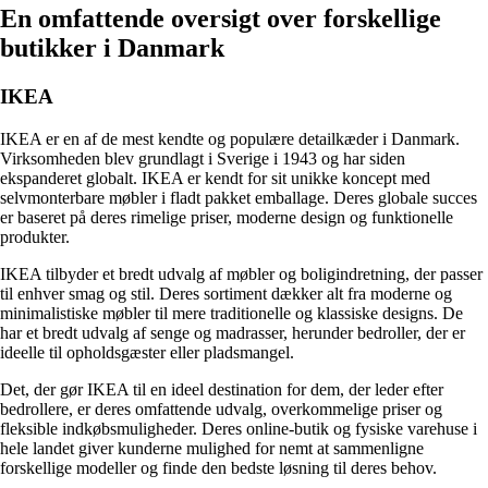
En omfattende oversigt over forskellige
butikker i Danmark
IKEA
IKEA er en af ​​de mest kendte og populære detailkæder i Danmark.
Virksomheden blev grundlagt i Sverige i 1943 og har siden
ekspanderet globalt. IKEA er kendt for sit unikke koncept med
selvmonterbare møbler i fladt pakket emballage. Deres globale succes
er baseret på deres rimelige priser, moderne design og funktionelle
produkter.
IKEA tilbyder et bredt udvalg af møbler og boligindretning, der passer
til enhver smag og stil. Deres sortiment dækker alt fra moderne og
minimalistiske møbler til mere traditionelle og klassiske designs. De
har et bredt udvalg af senge og madrasser, herunder bedroller, der er
ideelle til opholdsgæster eller pladsmangel.
Det, der gør IKEA til en ideel destination for dem, der leder efter
bedrollere, er deres omfattende udvalg, overkommelige priser og
fleksible indkøbsmuligheder. Deres online-butik og fysiske varehuse i
hele landet giver kunderne mulighed for nemt at sammenligne
forskellige modeller og finde den bedste løsning til deres behov.