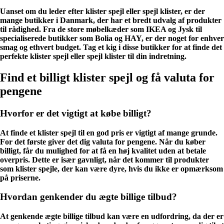
Uanset om du leder efter klister spejl eller spejl klister, er der
mange butikker i Danmark, der har et bredt udvalg af produkter
til rådighed. Fra de store møbelkæder som IKEA og Jysk til
specialiserede butikker som Bolia og HAY, er der noget for enhver
smag og ethvert budget. Tag et kig i disse butikker for at finde det
perfekte klister spejl eller spejl klister til din indretning.
Find et billigt klister spejl og få valuta for
pengene
Hvorfor er det vigtigt at købe billigt?
At finde et klister spejl til en god pris er vigtigt af mange grunde.
For det første giver det dig valuta for pengene. Når du køber
billigt, får du mulighed for at få en høj kvalitet uden at betale
overpris. Dette er især gavnligt, når det kommer til produkter
som klister spejle, der kan være dyre, hvis du ikke er opmærksom
på priserne.
Hvordan genkender du ægte billige tilbud?
At genkende ægte billige tilbud kan være en udfordring, da der er