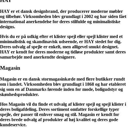
HAY
HAY er et dansk designbrand, der producerer moderne møbler
og tilbehør. Virksomheden blev grundlagt i 2002 og har siden fået
international anerkendelse for deres stilfulde og minimalistiske
designs.
Hvis du er på udkig efter et klister spejl eller spejl klister med et
minimalistisk og skandinavisk udseende, er HAY stedet for dig.
Deres udvalg af spejle er enkelt, men alligevel smukt designet.
HAY er kendt for deres moderne og tidløse produkter samt deres
samarbejde med anerkendte designere.
Magasin
Magasin er en dansk stormagasinkæde med flere butikker rundt
om i landet. Virksomheden blev grundlagt i 1868 og har etableret
sig som en af Danmarks førende inden for mode, boligudstyr og
skønhedsprodukter.
Hos Magasin vil du finde et udvalg af klister spejl og spejl klister i
deres boligafdeling. Deres sortiment omfatter forskellige typer
spejle, der passer til enhver smag og stil. Magasin er kendt for
deres brede udvalg af produkter af høj kvalitet og deres gode
kundeservice.