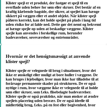
Klister spejl er et produkt, der fastgør et spejl til en
overflade uden behov for søm eller skruer. Det består af en
kraftig klæbende bagside, der sikrer, at spejlet kan hænge
sikkert på væggen eller et andet objekt. Når klister spejl
påføres korrekt, kan det holde spejlet på plads i lang tid
uden risiko for at falde ned. Dette gør det nemt og bekvemt
at hænge spejle op uden at beskadige væggene. Klister
spejle kan anvendes i forskellige rum, herunder
badeværelser, soveværelser og entréområder.
Hvornår er det hensigtsmæssigt at anvende
klister spejl?
Klister spejle er velegnede til brug i situationer, hvor det
ikke er ønskeligt eller muligt at bore huller i væggene. De
kan bruges i lejeboliger, hvor man ikke har tilladelse til at
forårsage permanente skader på strukturen. De er også
nyttige i rum, hvor væggene ikke er velegnede til at holde
søm eller skruer, som f.eks. flisebelagte badeværelser.
Klister spejle er også praktiske, når man ønsker at ændre
spejlets placering uden besvær. De er også ideelle til
midlertidig brug, f.eks. på en fest eller begivenhed, hvor