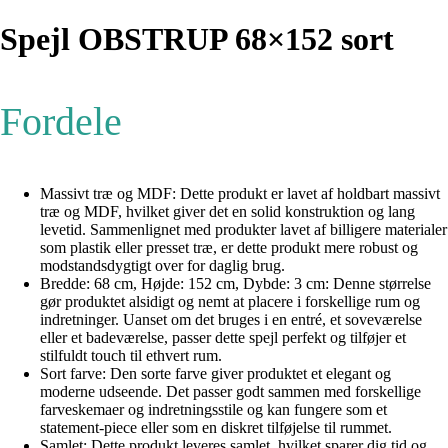
Spejl OBSTRUP 68×152 sort
Fordele
Massivt træ og MDF: Dette produkt er lavet af holdbart massivt
træ og MDF, hvilket giver det en solid konstruktion og lang
levetid. Sammenlignet med produkter lavet af billigere materialer
som plastik eller presset træ, er dette produkt mere robust og
modstandsdygtigt over for daglig brug.
Bredde: 68 cm, Højde: 152 cm, Dybde: 3 cm: Denne størrelse
gør produktet alsidigt og nemt at placere i forskellige rum og
indretninger. Uanset om det bruges i en entré, et soveværelse
eller et badeværelse, passer dette spejl perfekt og tilføjer et
stilfuldt touch til ethvert rum.
Sort farve: Den sorte farve giver produktet et elegant og
moderne udseende. Det passer godt sammen med forskellige
farveskemaer og indretningsstile og kan fungere som et
statement-piece eller som en diskret tilføjelse til rummet.
Samlet: Dette produkt leveres samlet, hvilket sparer dig tid og