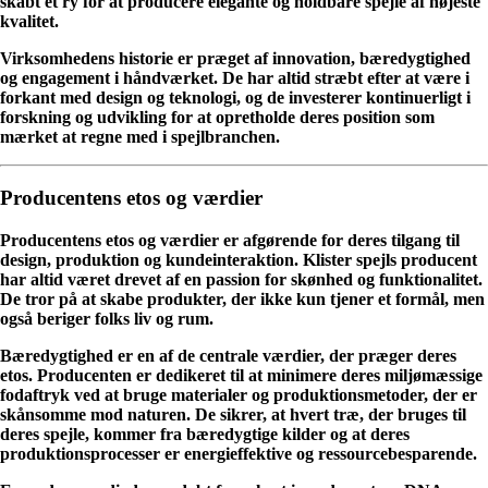
skabt et ry for at producere elegante og holdbare spejle af højeste
kvalitet.
Virksomhedens historie er præget af innovation, bæredygtighed
og engagement i håndværket. De har altid stræbt efter at være i
forkant med design og teknologi, og de investerer kontinuerligt i
forskning og udvikling for at opretholde deres position som
mærket at regne med i spejlbranchen.
Producentens etos og værdier
Producentens etos og værdier er afgørende for deres tilgang til
design, produktion og kundeinteraktion. Klister spejls producent
har altid været drevet af en passion for skønhed og funktionalitet.
De tror på at skabe produkter, der ikke kun tjener et formål, men
også beriger folks liv og rum.
Bæredygtighed er en af ​​de centrale værdier, der præger deres
etos. Producenten er dedikeret til at minimere deres miljømæssige
fodaftryk ved at bruge materialer og produktionsmetoder, der er
skånsomme mod naturen. De sikrer, at hvert træ, der bruges til
deres spejle, kommer fra bæredygtige kilder og at deres
produktionsprocesser er energieffektive og ressourcebesparende.