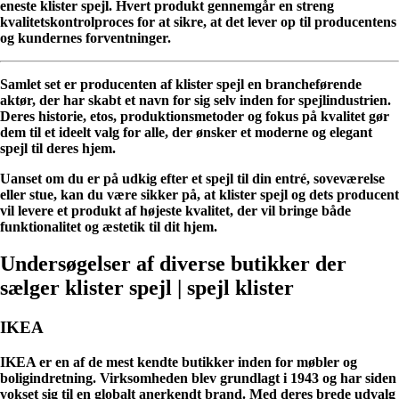
eneste klister spejl. Hvert produkt gennemgår en streng
kvalitetskontrolproces for at sikre, at det lever op til producentens
og kundernes forventninger.
Samlet set er producenten af klister spejl en brancheførende
aktør, der har skabt et navn for sig selv inden for spejlindustrien.
Deres historie, etos, produktionsmetoder og fokus på kvalitet gør
dem til et ideelt valg for alle, der ønsker et moderne og elegant
spejl til deres hjem.
Uanset om du er på udkig efter et spejl til din entré, soveværelse
eller stue, kan du være sikker på, at klister spejl og dets producent
vil levere et produkt af højeste kvalitet, der vil bringe både
funktionalitet og æstetik til dit hjem.
Undersøgelser af diverse butikker der
sælger klister spejl | spejl klister
IKEA
IKEA er en af de mest kendte butikker inden for møbler og
boligindretning. Virksomheden blev grundlagt i 1943 og har siden
vokset sig til en globalt anerkendt brand. Med deres brede udvalg