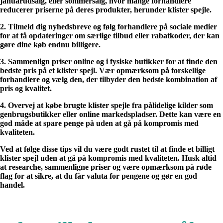
januarudsalg, eller sommersalg, hvor mange forhandlere
reducerer priserne på deres produkter, herunder klister spejle.
2. Tilmeld dig nyhedsbreve og følg forhandlere på sociale medier
for at få opdateringer om særlige tilbud eller rabatkoder, der kan
gøre dine køb endnu billigere.
3. Sammenlign priser online og i fysiske butikker for at finde den
bedste pris på et klister spejl. Vær opmærksom på forskellige
forhandlere og vælg den, der tilbyder den bedste kombination af
pris og kvalitet.
4. Overvej at købe brugte klister spejle fra pålidelige kilder som
genbrugsbutikker eller online markedspladser. Dette kan være en
god måde at spare penge på uden at gå på kompromis med
kvaliteten.
Ved at følge disse tips vil du være godt rustet til at finde et billigt
klister spejl uden at gå på kompromis med kvaliteten. Husk altid
at researche, sammenligne priser og være opmærksom på røde
flag for at sikre, at du får valuta for pengene og gør en god
handel.