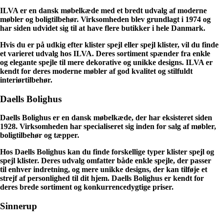
ILVA er en dansk møbelkæde med et bredt udvalg af moderne
møbler og boligtilbehør. Virksomheden blev grundlagt i 1974 og
har siden udvidet sig til at have flere butikker i hele Danmark.
Hvis du er på udkig efter klister spejl eller spejl klister, vil du finde
et varieret udvalg hos ILVA. Deres sortiment spænder fra enkle
og elegante spejle til mere dekorative og unikke designs. ILVA er
kendt for deres moderne møbler af god kvalitet og stilfuldt
interiørtilbehør.
Daells Bolighus
Daells Bolighus er en dansk møbelkæde, der har eksisteret siden
1928. Virksomheden har specialiseret sig inden for salg af møbler,
boligtilbehør og tæpper.
Hos Daells Bolighus kan du finde forskellige typer klister spejl og
spejl klister. Deres udvalg omfatter både enkle spejle, der passer
til enhver indretning, og mere unikke designs, der kan tilføje et
strejf af personlighed til dit hjem. Daells Bolighus er kendt for
deres brede sortiment og konkurrencedygtige priser.
Sinnerup