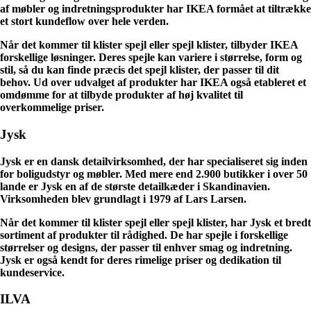
af møbler og indretningsprodukter har IKEA formået at tiltrække
et stort kundeflow over hele verden.
Når det kommer til klister spejl eller spejl klister, tilbyder IKEA
forskellige løsninger. Deres spejle kan variere i størrelse, form og
stil, så du kan finde præcis det spejl klister, der passer til dit
behov. Ud over udvalget af produkter har IKEA også etableret et
omdømme for at tilbyde produkter af høj kvalitet til
overkommelige priser.
Jysk
Jysk er en dansk detailvirksomhed, der har specialiseret sig inden
for boligudstyr og møbler. Med mere end 2.900 butikker i over 50
lande er Jysk en af de største detailkæder i Skandinavien.
Virksomheden blev grundlagt i 1979 af Lars Larsen.
Når det kommer til klister spejl eller spejl klister, har Jysk et bredt
sortiment af produkter til rådighed. De har spejle i forskellige
størrelser og designs, der passer til enhver smag og indretning.
Jysk er også kendt for deres rimelige priser og dedikation til
kundeservice.
ILVA