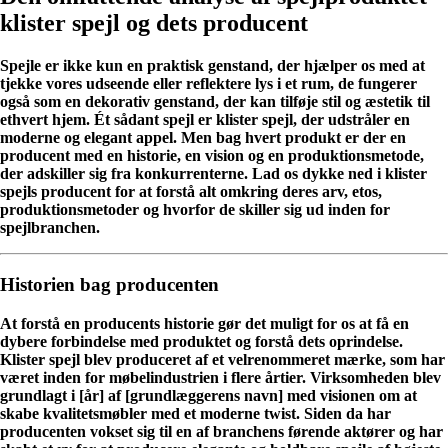
klister spejl og dets producent
Spejle er ikke kun en praktisk genstand, der hjælper os med at
tjekke vores udseende eller reflektere lys i et rum, de fungerer
også som en dekorativ genstand, der kan tilføje stil og æstetik til
ethvert hjem. Ét sådant spejl er klister spejl, der udstråler en
moderne og elegant appel. Men bag hvert produkt er der en
producent med en historie, en vision og en produktionsmetode,
der adskiller sig fra konkurrenterne. Lad os dykke ned i klister
spejls producent for at forstå alt omkring deres arv, etos,
produktionsmetoder og hvorfor de skiller sig ud inden for
spejlbranchen.
Historien bag producenten
At forstå en producents historie gør det muligt for os at få en
dybere forbindelse med produktet og forstå dets oprindelse.
Klister spejl blev produceret af et velrenommeret mærke, som har
været inden for møbelindustrien i flere årtier. Virksomheden blev
grundlagt i [år] af [grundlæggerens navn] med visionen om at
skabe kvalitetsmøbler med et moderne twist. Siden da har
producenten vokset sig til en af ​​branchens førende aktører og har