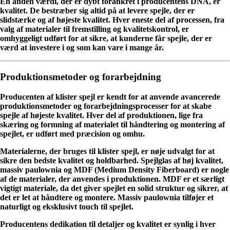
En anden værdi, der er dybt forankret i producentens DNA, er
kvalitet. De bestræber sig altid på at levere spejle, der er
slidstærke og af højeste kvalitet. Hver eneste del af processen, fra
valg af materialer til fremstilling og kvalitetskontrol, er
omhyggeligt udført for at sikre, at kunderne får spejle, der er
værd at investere i og som kan vare i mange år.
Produktionsmetoder og forarbejdning
Producenten af klister spejl er kendt for at anvende avancerede
produktionsmetoder og forarbejdningsprocesser for at skabe
spejle af højeste kvalitet. Hver del af produktionen, lige fra
skæring og formning af materialet til håndtering og montering af
spejlet, er udført med præcision og omhu.
Materialerne, der bruges til klister spejl, er nøje udvalgt for at
sikre den bedste kvalitet og holdbarhed. Spejlglas af høj kvalitet,
massiv paulownia og MDF (Medium Density Fiberboard) er nogle
af de materialer, der anvendes i produktionen. MDF er et særligt
vigtigt materiale, da det giver spejlet en solid struktur og sikrer, at
det er let at håndtere og montere. Massiv paulownia tilføjer et
naturligt og eksklusivt touch til spejlet.
Producentens dedikation til detaljer og kvalitet er synlig i hver