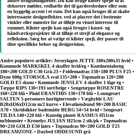
andre brugsmuligheder. Du kan bruge klister spejle til at
dekorere møbler, vedhæfte det til garderobedøre eller som
en hyggelig accent i et rum. Det kan også bruges til at skabe
interessante designeffekter, ved at placere det i bestemte
vinkler eller mønstre for at tilføje en visuel interesse til
rummet. Klister spejle kan også bruges i kunst- og
håndværksprojekter til at tilføje et strejf af elegance og
refleksion. Sørg for at vælge et klister spejl, der passer til
dine specifikke behov og designvision.
Andre populære artikler:
Jerseylagen JETTE 180x200x35 hvid
•
Kommode MARKSKEL 4 skuffer hvid/eg
•
Kontinentalseng
180×200 GOLD C30 Grå-23
•
Foldemadras 150×180 PLUS F25
•
Dyne 600g STORSOLA sval 135×200
•
Topmadras 120×200
GOLD E5 skum
•
Kommode JENSLEV 4 skuffer 1 låge eg
•
Tæppe RIPS 130×193 sort/beige
•
Sengetæppe ROSENTRE
160×220 blå
•
Plaid ERANTHIS 130×170 blå
•
Loungesæt
SALTEN 5-personers hurtigtørrende
•
Væghylde LAU
B28xH36xD12cm m/2 kurve
•
Elevationsbund 90×200 BASIC
A70
•
Skridsikker bademåtte BERG 54×54 hvid
•
Sengesæt
TILDA 140×220 blå
•
Kunstig plante RASMUS H51cm
m/blomster
•
Kronelys JULIAN H25cm 2 stk/pk
•
Topmadras
90×210 GOLD E50 latex
•
Topmadras 90×200 GOLD T25
DREAMZONE
•
Daybed ODDESUND grå