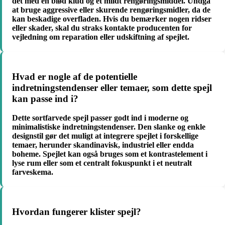
det med en blød klud og et mildt rengøringsmiddel. Undgå
at bruge aggressive eller skurende rengøringsmidler, da de
kan beskadige overfladen. Hvis du bemærker nogen ridser
eller skader, skal du straks kontakte producenten for
vejledning om reparation eller udskiftning af spejlet.
Hvad er nogle af de potentielle
indretningstendenser eller temaer, som dette spejl
kan passe ind i?
Dette sortfarvede spejl passer godt ind i moderne og
minimalistiske indretningstendenser. Den slanke og enkle
designstil gør det muligt at integrere spejlet i forskellige
temaer, herunder skandinavisk, industriel eller endda
boheme. Spejlet kan også bruges som et kontrastelement i
lyse rum eller som et centralt fokuspunkt i et neutralt
farveskema.
Hvordan fungerer klister spejl?