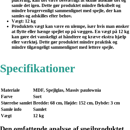
placering, kan det være besværligt at skulle adskille det og
samle det igen. Dette gør produktet mindre fleksibelt og
mindre brugervenligt sammenlignet med spejle, der kan
samles og adskilles efter behov.
Vægt
: 12 kg
Produktets vægt kan være en ulempe, især hvis man ønsker
at flytte eller hænge spejlet op på væggen. En vægt på 12 kg
kan gøre det vanskeligt at håndtere og kræve ekstra hjælp
eller værktøj. Dette gør produktet mindre praktisk og
mindre tilgængeligt sammenlignet med lettere spejle.
Specifikationer
Materiale
MDF, Spejlglas, Massiv paulownia
Farve
Sort
Størrelse samlet
Bredde: 68 cm, Højde: 152 cm, Dybde: 3 cm
Samle info
Samlet
Vægt
12 kg
Den omfattende analyse af spejlproduktet