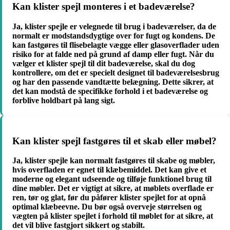
Kan klister spejl monteres i et badeværelse?
Ja, klister spejle er velegnede til brug i badeværelser, da de
normalt er modstandsdygtige over for fugt og kondens. De
kan fastgøres til flisebelagte vægge eller glasoverflader uden
risiko for at falde ned på grund af damp eller fugt. Når du
vælger et klister spejl til dit badeværelse, skal du dog
kontrollere, om det er specielt designet til badeværelsesbrug
og har den passende vandtætte belægning. Dette sikrer, at
det kan modstå de specifikke forhold i et badeværelse og
forblive holdbart på lang sigt.
Kan klister spejl fastgøres til et skab eller møbel?
Ja, klister spejle kan normalt fastgøres til skabe og møbler,
hvis overfladen er egnet til klæbemiddel. Det kan give et
moderne og elegant udseende og tilføje funktionel brug til
dine møbler. Det er vigtigt at sikre, at møblets overflade er
ren, tør og glat, før du påfører klister spejlet for at opnå
optimal klæbeevne. Du bør også overveje størrelsen og
vægten på klister spejlet i forhold til møblet for at sikre, at
det vil blive fastgjort sikkert og stabilt.