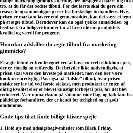
mange marketing gimmicks derude, der forsøger at narre dig til at
tro, at du får det bedste tilbud. For det første skal du gøre din
research og sammenligne priser fra forskellige forhandlere. Hvis
prisen er markant lavere end gennemsnittet, kan det være et tegn
på et ægte tilbud. Derudover kan du også tjekke anmeldelser og
feedback fra tidligere kunder for at få en idé om produktets
kvalitet og værdi for pengene.
Hvordan adskiller du ægte tilbud fra marketing
gimmicks?
Et ægte tilbud er kendetegnet ved at have en reel reduktion i pris,
der er rimelig og retfærdig. Det betyder ikke nødvendigvis, at
prisen skal være den laveste på markedet, men den bør være
konkurrencedygtig. Pas også på “falske” tilbud, hvor prisen
måske ser lav ud ved første øjekast, men produktet er enten af
dårlig kvalitet eller er blevet kunstigt forhøjet i pris, før det blev
reduceret. Vær opmærksom på sådanne røde flag, og køb kun fra
pålidelige forhandlere, der er kendt for ærlighed og et godt
omdømme.
Gode tips til at finde billige klister spejle
1. Hold øje med udsalgsbegivenheder som Black Friday,