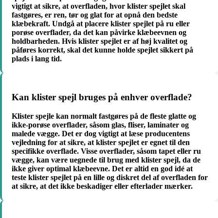
vigtigt at sikre, at overfladen, hvor klister spejlet skal
fastgøres, er ren, tør og glat for at opnå den bedste
klæbekraft. Undgå at placere klister spejlet på ru eller
porøse overflader, da det kan påvirke klæbeevnen og
holdbarheden. Hvis klister spejlet er af høj kvalitet og
påføres korrekt, skal det kunne holde spejlet sikkert på
plads i lang tid.
Kan klister spejl bruges på enhver overflade?
Klister spejle kan normalt fastgøres på de fleste glatte og
ikke-porøse overflader, såsom glas, fliser, laminater og
malede vægge. Det er dog vigtigt at læse producentens
vejledning for at sikre, at klister spejlet er egnet til den
specifikke overflade. Visse overflader, såsom tapet eller ru
vægge, kan være uegnede til brug med klister spejl, da de
ikke giver optimal klæbeevne. Det er altid en god idé at
teste klister spejlet på en lille og diskret del af overfladen for
at sikre, at det ikke beskadiger eller efterlader mærker.