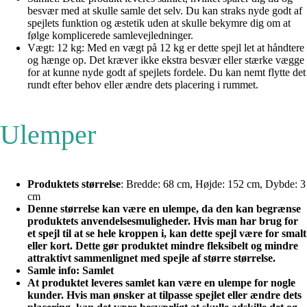
besvær med at skulle samle det selv. Du kan straks nyde godt af
spejlets funktion og æstetik uden at skulle bekymre dig om at
følge komplicerede samlevejledninger.
Vægt: 12 kg: Med en vægt på 12 kg er dette spejl let at håndtere
og hænge op. Det kræver ikke ekstra besvær eller stærke vægge
for at kunne nyde godt af spejlets fordele. Du kan nemt flytte det
rundt efter behov eller ændre dets placering i rummet.
Ulemper
Produktets størrelse
: Bredde: 68 cm, Højde: 152 cm, Dybde: 3
cm
Denne størrelse kan være en ulempe, da den kan begrænse
produktets anvendelsesmuligheder. Hvis man har brug for
et spejl til at se hele kroppen i, kan dette spejl være for smalt
eller kort. Dette gør produktet mindre fleksibelt og mindre
attraktivt sammenlignet med spejle af større størrelse.
Samle info
: Samlet
At produktet leveres samlet kan være en ulempe for nogle
kunder. Hvis man ønsker at tilpasse spejlet eller ændre dets