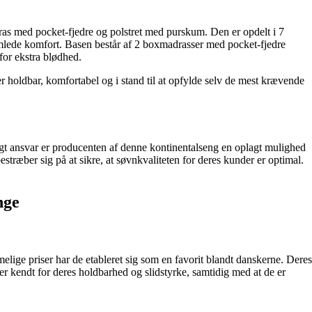
s med pocket-fjedre og polstret med purskum. Den er opdelt i 7
samlede komfort. Basen består af 2 boxmadrasser med pocket-fjedre
for ekstra blødhed.
r holdbar, komfortabel og i stand til at opfylde selv de mest krævende
igt ansvar er producenten af denne kontinentalseng en oplagt mulighed
estræber sig på at sikre, at søvnkvaliteten for deres kunder er optimal.
nge
lige priser har de etableret sig som en favorit blandt danskerne. Deres
 er kendt for deres holdbarhed og slidstyrke, samtidig med at de er