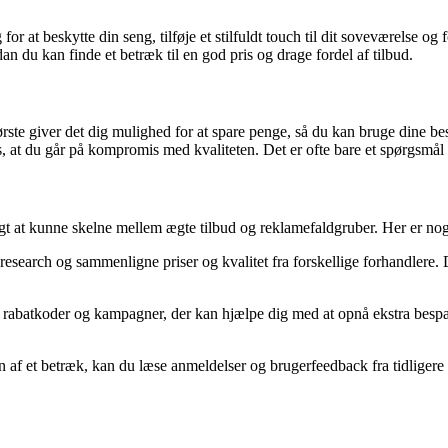
for at beskytte din seng, tilføje et stilfuldt touch til dit soveværelse 
dan du kan finde et betræk til en god pris og drage fordel af tilbud.
t første giver det dig mulighed for at spare penge, så du kan bruge dine 
, at du går på kompromis med kvaliteten. Det er ofte bare et spørgsmål o
tigt at kunne skelne mellem ægte tilbud og reklamefaldgruber. Her er nogle
research og sammenligne priser og kvalitet fra forskellige forhandlere. 
abatkoder og kampagner, der kan hjælpe dig med at opnå ekstra besparel
n af et betræk, kan du læse anmeldelser og brugerfeedback fra tidliger