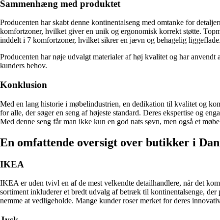
Sammenhæng med produktet
Producenten har skabt denne kontinentalseng med omtanke for detaljer
komfortzoner, hvilket giver en unik og ergonomisk korrekt støtte. Top
inddelt i 7 komfortzoner, hvilket sikrer en jævn og behagelig liggeflad
Producenten har nøje udvalgt materialer af høj kvalitet og har anvendt 
kunders behov.
Konklusion
Med en lang historie i møbelindustrien, en dedikation til kvalitet og
for alle, der søger en seng af højeste standard. Deres ekspertise og eng
Med denne seng får man ikke kun en god nats søvn, men også et møbelsty
En omfattende oversigt over butikker i Dan
IKEA
IKEA er uden tvivl en af de mest velkendte detailhandlere, når det kom
sortiment inkluderer et bredt udvalg af betræk til kontinentalsenge, der
nemme at vedligeholde. Mange kunder roser merket for deres innovative
Jysk