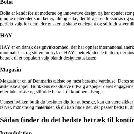
Bolia
Bolia er kendt for sit moderne og innovative design og har opnået stor 
unique materialer som læder, uld og silke, der tilføjer en luksuriøs og s
perfekt valg for dem, der ønsker at skabe et elegant og stilfuldt sovemil
HAY
HAY er en dansk designvirksomhed, der har opnået international anerke
minimalistisk og stilrent udtryk er HAYs betræk ideelle til dem, der ø
betræk til et populært valg blandt designentusiaster.
Magasin
Magasin er en af Danmarks ældste og mest berømte varehuse. Deres sorti
æstetiske appel. Butikkens eksklusive udvalg afspejler deres engagemen
efter luksuriøse og stilfulde betræk til kontinentalsenge.
Uanset hvilken butik du beslutter dig for at besøge, kan du være sikker p
farver, mønstre og materialer, så du kan finde det, der passer bedst til
Sådan finder du det bedste betræk til kontin
Introduktion