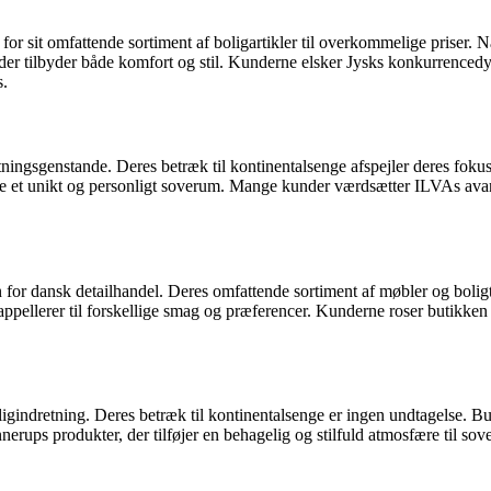
or sit omfattende sortiment af boligartikler til overkommelige priser. N
er tilbyder både komfort og stil. Kunderne elsker Jysks konkurrencedygti
s.
tningsgenstande. Deres betræk til kontinentalsenge afspejler deres fokus
e et unikt og personligt soverum. Mange kunder værdsætter ILVAs avantg
 for dansk detailhandel. Deres omfattende sortiment af møbler og boligt
er appellerer til forskellige smag og præferencer. Kunderne roser butikk
ligindretning. Deres betræk til kontinentalsenge er ingen undtagelse. Bu
rups produkter, der tilføjer en behagelig og stilfuld atmosfære til sove