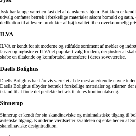
Jysk har længe været en fast del af danskernes hjem. Butikken er kendt f
udvalg omfatter betræk i forskellige materialer såsom bomuld og satin, d
dedikation til at levere produkter af høj kvalitet til en overkommelig pri
ILVA
ILVA er kendt for sit moderne og stilfulde sortiment af møbler og indre
farver og mønstre er ILVA et populært valg for dem, der ønsker at skab
skabe en tiltalende og komfortabel atmosfære i deres soveværelse.
Daells Bolighus
Daells Bolighus har i årevis været et af de mest anerkendte navne inden
Daells Bolighus tilbyder betræk i forskellige materialer og stilarter, d
i stand til at finde det perfekte betræk til deres kontinentalseng.
Sinnerup
Sinnerup er kendt for sin skandinaviske og minimalistiske tilgang til bo
æstetiske tilgang. Kunderne værdsætter kvaliteten og enkelheden af Sinne
skandinaviske designtradition.