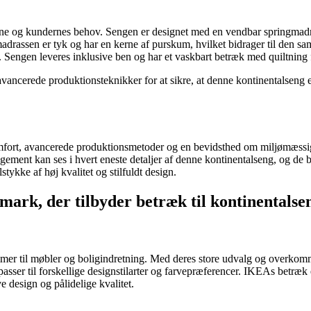
ne og kundernes behov. Sengen er designet med en vendbar springmadra
madrassen er tyk og har en kerne af purskum, hvilket bidrager til den 
e. Sengen leveres inklusive ben og har et vaskbart betræk med quiltning 
avancerede produktionsteknikker for at sikre, at denne kontinentalseng e
 komfort, avancerede produktionsmetoder og en bevidsthed om miljømæss
agement kan ses i hvert eneste detaljer af denne kontinentalseng, og de b
kke af høj kvalitet og stilfuldt design.
mark, der tilbyder betræk til kontinentalse
mer til møbler og boligindretning. Med deres store udvalg og overkomme
 passer til forskellige designstilarter og farvepræferencer. IKEAs betræk
 design og pålidelige kvalitet.