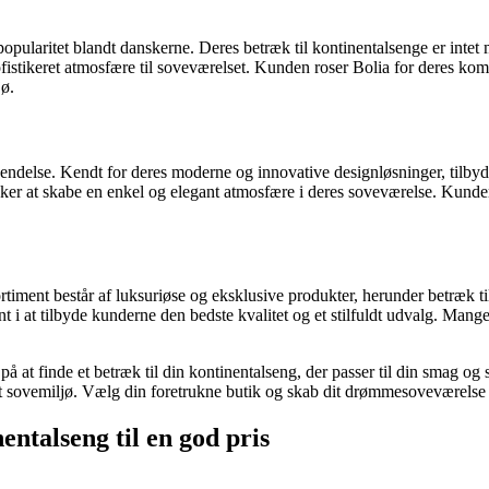
popularitet blandt danskerne. Deres betræk til kontinentalsenge er inte
ofistikeret atmosfære til soveværelset. Kunden roser Bolia for deres kompr
jø.
ndelse. Kendt for deres moderne og innovative designløsninger, tilbyd
nsker at skabe en enkel og elegant atmosfære i deres soveværelse. Kunde
ment består af luksuriøse og eksklusive produkter, herunder betræk til
t i at tilbyde kunderne den bedste kvalitet og et stilfuldt udvalg. Man
å at finde et betræk til din kontinentalseng, der passer til din smag og s
 dit sovemiljø. Vælg din foretrukne butik og skab dit drømmesoveværelse 
entalseng til en god pris