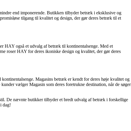
t mindre end imponerende. Butikken tilbyder betræk i eksklusive og
omisløse tilgang til kvalitet og design, der gør deres betræk til et
er HAY også et udvalg af betræk til kontinentalsenge. Med et
rne roser HAY for deres ikoniske design og kvalitet, der gør deres
 kontinentalsenge. Magasins betræk er kendt for deres høje kvalitet og
ge kunder vælger Magasin som deres foretrukne destination, når de søger
til. De nævnte butikker tilbyder et bredt udvalg af betræk i forskellige
i dag!