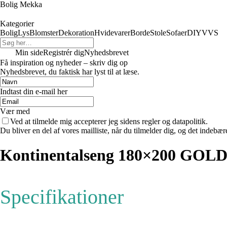
Bolig Mekka
Kategorier
Bolig
Lys
Blomster
Dekoration
Hvidevarer
Borde
Stole
Sofaer
DIY
VVS
Min side
Registrér dig
Nyhedsbrevet
Få inspiration og nyheder – skriv dig op
Nyhedsbrevet, du faktisk har lyst til at læse.
Indtast din e-mail her
Vær med
Ved at tilmelde mig accepterer jeg sidens regler og datapolitik.
Du bliver en del af vores mailliste, når du tilmelder dig, og det indebæ
Kontinentalseng 180×200 GOLD
Specifikationer