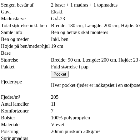
Sengen består af
2 baser + 1 madras + 1 topmadras
Gavl
Ekskl.
Madrasfarve
Grå-23
Total størrelse inkl. ben
Bredde: 180 cm, Længde: 200 cm, Højde: 6
Samle info
Ben og betræk skal monteres
Ben og meder
Inkl. ben
Højde på ben/meder/hjul
19 cm
Base
Størrelse
Bredde: 90 cm, Længde: 200 cm, Højde: 23
Pakket
Fuld størrelse i pap
Pocket
Fjedertype
Hver pocket-fjeder er indkapslet i en stofpose
Fjedre/m²
205
Antal lameller
11
Komfortzoner
7
Bolster
100% polypropylen
Materiale
Vævet
Polstring
20mm purskum 20kg/m³
Springmadras