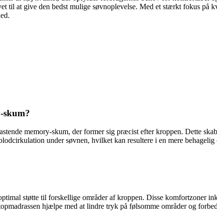
t til at give den bedst mulige søvnoplevelse. Med et stærkt fokus på kv
hed.
y-skum?
lastende memory-skum, der former sig præcist efter kroppen. Dette skab
dcirkulation under søvnen, hvilket kan resultere i en mere behagelig
ptimal støtte til forskellige områder af kroppen. Disse komfortzoner in
n topmadrassen hjælpe med at lindre tryk på følsomme områder og forbed