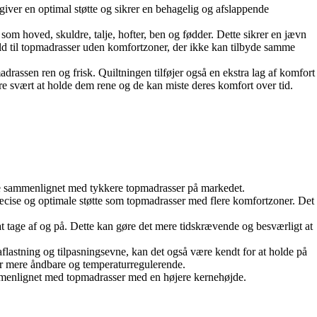
giver en optimal støtte og sikrer en behagelig og afslappende
 som hoved, skuldre, talje, hofter, ben og fødder. Dette sikrer en jævn
old til topmadrasser uden komfortzoner, der ikke kan tilbyde samme
drassen ren og frisk. Quiltningen tilføjer også en ekstra lag af komfort
re svært at holde dem rene og de kan miste deres komfort over tid.
nde sammenlignet med tykkere topmadrasser på markedet.
æcise og optimale støtte som topmadrasser med flere komfortzoner. Det
t tage af og på. Dette kan gøre det mere tidskrævende og besværligt at
astning og tilpasningsevne, kan det også være kendt for at holde på
r mere åndbare og temperaturregulerende.
mmenlignet med topmadrasser med en højere kernehøjde.