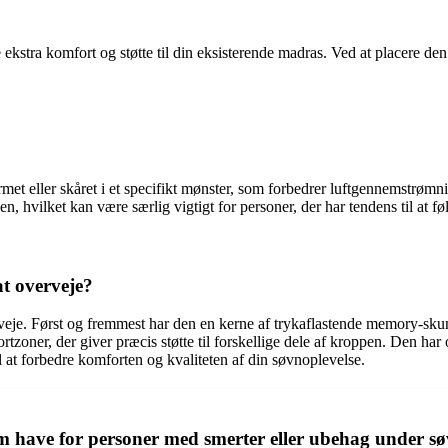
e ekstra komfort og støtte til din eksisterende madras. Ved at placere
rmet eller skåret i et specifikt mønster, som forbedrer luftgennemstrøm
 hvilket kan være særlig vigtigt for personer, der har tendens til at fø
t overveje?
eje. Først og fremmest har den en kerne af trykaflastende memory-skum, 
zoner, der giver præcis støtte til forskellige dele af kroppen. Den har
l at forbedre komforten og kvaliteten af din søvnoplevelse.
have for personer med smerter eller ubehag under s