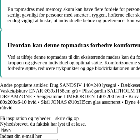
En topmadras med memory-skum kan have flere fordele for persone
særligt gavnligt for personer med smerter i ryggen, hofterne eller s
er dog vigtigt at huske, at individuelle behov og præferencer kan va
Hvordan kan denne topmadras forbedre komforten 
Ved at tilføje denne topmadras til din eksisterende madras kan du 
kroppen og giver en individuel og optimal støtte. Komfortzonerne si
forbedre støtte, reducere trykpunkter og øge blodcirkulationen unde
Andre populære artikler:
Dug SANDSIV 140×240 lysegrå
•
Dækkese
Vasketøjskurv ENAR Ø39xH58cm grå
•
Plisségardin SALTHOLM 11
DREAMZONE
•
Sengeramme LIMFJORDEN 140×200 hvid
•
Kurv
80x200x6-10 hvid
•
Skål JONAS Ø10xH5cm glas assorteret
•
Dyne 4
råhvid
Få inspiration og nyheder – skriv dig op
Nyhedsbrevet, du faktisk har lyst til at læse.
Indtast din e-mail her