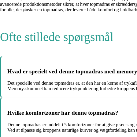
avancerede produktionsmetoder sikrer, at hver topmadras er skræddersye
for alle, der ønsker en topmadras, der leverer både komfort og holdbar
Ofte stillede spørgsmål
Hvad er specielt ved denne topmadras med memor
Det specielle ved denne topmadras er, at den har en kerne af trykaf
Memory-skummet kan reducere trykpunkter og forbedre kroppens blo
Hvilke komfortzoner har denne topmadras?
Denne topmadras er inddelt i 5 komfortzoner for at give præcis og o
Ved at tilpasse sig kroppens naturlige kurver og vægtfordeling ka