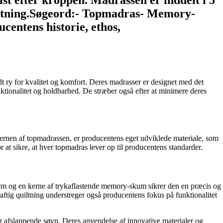
t efter kroppen. Madrassen er inddelt i 5
uiltning.Søgeord:- Topmadras- Memory-
entens historie, ethos,
dt ry for kvalitet og komfort. Deres madrasser er designet med det
ktionalitet og holdbarhed. De stræber også efter at minimere deres
kernen af topmadrassen, er producentens eget udviklede materiale, som
r at sikre, at hver topmadras lever op til producentens standarder.
cm og en kerne af trykaflastende memory-skum sikrer den en præcis og
aftig quiltning understreger også producentens fokus på funktionalitet
og afslappende søvn. Deres anvendelse af innovative materialer og