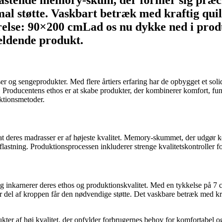
stende memory-skum, der former sig præcis
imal støtte. Vaskbart betræk med kraftig q
lse: 90×200 cmLad os nu dykke ned i produc
ældende produkt.
er og sengeprodukter. Med flere årtiers erfaring har de opbygget et soli
. Producentens ethos er at skabe produkter, der kombinerer komfort, fun
ktionsmetoder.
 at deres madrasser er af højeste kvalitet. Memory-skummet, der udgør 
aflastning. Produktionsprocessen inkluderer strenge kvalitetskontroller fo
 inkarnerer deres ethos og produktionskvalitet. Med en tykkelse på 7 
ver del af kroppen får den nødvendige støtte. Det vaskbare betræk med kr
ukter af høj kvalitet, der opfylder forbrugernes behov for komfortabel 