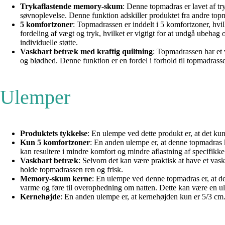
Trykaflastende memory-skum
: Denne topmadras er lavet af tr
søvnoplevelse. Denne funktion adskiller produktet fra andre top
5 komfortzoner
: Topmadrassen er inddelt i 5 komfortzoner, hvilk
fordeling af vægt og tryk, hvilket er vigtigt for at undgå ubeha
individuelle støtte.
Vaskbart betræk med kraftig quiltning
: Topmadrassen har et v
og blødhed. Denne funktion er en fordel i forhold til topmadrass
Ulemper
Produktets tykkelse
: En ulempe ved dette produkt er, at det k
Kun 5 komfortzoner
: En anden ulempe er, at denne topmadras 
kan resultere i mindre komfort og mindre aflastning af specifikk
Vaskbart betræk
: Selvom det kan være praktisk at have et vas
holde topmadrassen ren og frisk.
Memory-skum kerne
: En ulempe ved denne topmadras er, at d
varme og føre til overophedning om natten. Dette kan være en u
Kernehøjde
: En anden ulempe er, at kernehøjden kun er 5/3 c