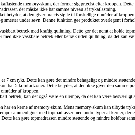
ykaflastende memory-skum, der former sig præcist efter kroppen. Dette 
madrasser, der måske ikke har samme niveau af trykaflastning.
et betyder, at den giver præcis støtte til forskellige områder af kroppen
g og smerter under søvn. Denne funktion gør produktet overlegent i forh
askbart betræk med kraftig quiltning. Dette gør det nemt at holde topma
er med ikke-vaskbare betræk eller betræk uden quiltning, da det kan væ
un er 7 cm tykt. Dette kan gøre det mindre behageligt og mindre støtte
kun har 5 komfortzoner. Dette betyder, at den ikke giver den samme pr
e områder af kroppen.
kbart betræk, kan det også være en ulempe, da det kan være besværligt a
en har en kerne af memory-skum. Mens memory-skum kan tilbyde trykafl
lempe sammenlignet med topmadrasser med andre typer af kerner, der e
m. Dette kan gøre topmadrassen mindre støttende og mindre holdbar sa