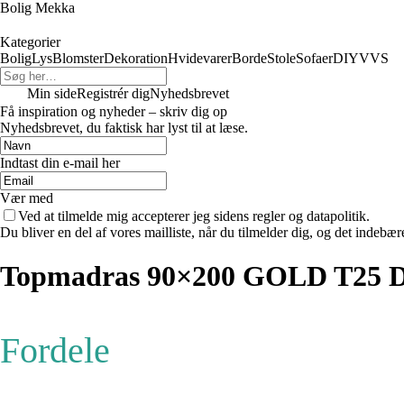
Bolig Mekka
Kategorier
Bolig
Lys
Blomster
Dekoration
Hvidevarer
Borde
Stole
Sofaer
DIY
VVS
Min side
Registrér dig
Nyhedsbrevet
Få inspiration og nyheder – skriv dig op
Nyhedsbrevet, du faktisk har lyst til at læse.
Indtast din e-mail her
Vær med
Ved at tilmelde mig accepterer jeg sidens regler og datapolitik.
Du bliver en del af vores mailliste, når du tilmelder dig, og det indebæ
Topmadras 90×200 GOLD T2
Fordele