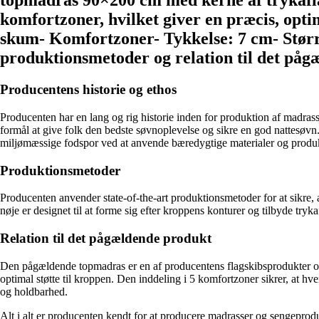
topmadras 90×200 cm med kerne af trykafla
komfortzoner, hvilket giver en præcis, opt
skum- Komfortzoner- Tykkelse: 7 cm- Større
produktionsmetoder og relation til det påg
Producentens historie og ethos
Producenten har en lang og rig historie inden for produktion af madrass
formål at give folk den bedste søvnoplevelse og sikre en god nattesøvn
miljømæssige fodspor ved at anvende bæredygtige materialer og produ
Produktionsmetoder
Producenten anvender state-of-the-art produktionsmetoder for at sikre,
nøje er designet til at forme sig efter kroppens konturer og tilbyde tryk
Relation til det pågældende produkt
Den pågældende topmadras er en af producentens flagskibsprodukter og
optimal støtte til kroppen. Den inddeling i 5 komfortzoner sikrer, at h
og holdbarhed.
Alt i alt er producenten kendt for at producere madrasser og sengeprod