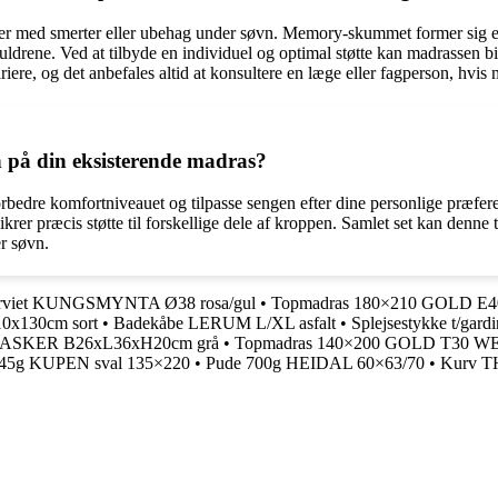
r med smerter eller ubehag under søvn. Memory-skummet former sig eft
kuldrene. Ved at tilbyde en individuel og optimal støtte kan madrassen b
riere, og det anbefales altid at konsultere en læge eller fagperson, hvis
på din eksisterende madras?
forbedre komfortniveauet og tilpasse sengen efter dine personlige præf
krer præcis støtte til forskellige dele af kroppen. Samlet set kan denn
r søvn.
rviet KUNGSMYNTA Ø38 rosa/gul
•
Topmadras 180×210 GOLD E40
0x130cm sort
•
Badekåbe LERUM L/XL asfalt
•
Splejsestykke t/gard
 ASKER B26xL36xH20cm grå
•
Topmadras 140×200 GOLD T30 
45g KUPEN sval 135×220
•
Pude 700g HEIDAL 60×63/70
•
Kurv T