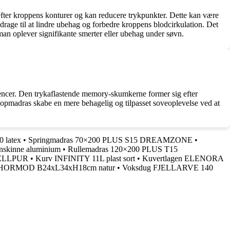
er kroppens konturer og kan reducere trykpunkter. Dette kan være
idrage til at lindre ubehag og forbedre kroppens blodcirkulation. Det
 man oplever signifikante smerter eller ubehag under søvn.
erencer. Den trykaflastende memory-skumkerne former sig efter
e topmadras skabe en mere behagelig og tilpasset soveoplevelse ved at
 latex
•
Springmadras 70×200 PLUS S15 DREAMZONE
•
inskinne aluminium
•
Rullemadras 120×200 PLUS T15
WELLPUR
•
Kurv INFINITY 11L plast sort
•
Kuvertlagen ELENORA
HORMOD B24xL34xH18cm natur
•
Voksdug FJELLARVE 140