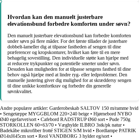
Hvordan kan den manuelt justerbare
elevationsbund forbedre komforten under søvn?
Den manuelt justerbare elevationsbund kan forbedre komforten
under søvn på flere måder. For det første tillader de justerbare
dobbelt-lameller dig at tilpasse fastheden af sengen til dine
præferencer og kropskonturer, hvilket kan føre til en mere
behagelig sovestilling. Den individuelle støtte kan hjælpe med
at reducere trykpunkter og potentielle smerter under søvn.
Desuden kan muligheden for at tilpasse sengens fasthed til dine
behov også hjælpe med at lindre ryg- eller ledproblemer. Den
manuelle justering giver dig mulighed for at skræddersy sengen
til dine unikke komfortkrav og forbedre din generelle
søvnkvalitet.
Andre populære artikler:
Garderobeskab SALTOV 150 m/ramme hvid
•
Sengetæppe MYGGBLOM 220×240 beige
•
Hjørnebord NYBO
Ø40 egefarvet/sort
•
Cafebord RADSTRUP Ø60 sort
•
Pude 750g
STORKOLLEN 60×63/70
•
Væghylde ILBRO 3stk/pk natur
•
Badekåbe mikrofiber frotté STIGEN S/M hvid
•
Bordlampe PATRIK
Ø14xH45cm sort
•
Reol VANDBORG 3 hylder eg/sort
•