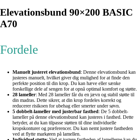
Elevationsbund 90×200 BASIC
A70
Fordele
Manuelt justeret elevationsbund
: Denne elevationsbund kan
justeres manuelt, hvilket giver dig mulighed for at finde den
perfekte position til din krop. Du kan hæve eller sænke
forskellige dele af sengen for at opnå optimal komfort og støtte.
28 lameller
: Med 28 lameller får du en jævn og stabil støtte til
din madras. Dette sikrer, at din krop fordeles korrekt og
reducerer risikoen for ubehag eller smerter under søvn.
5 dobbelt-lameller med justerbar fasthed
: De 5 dobbelt-
lameller på denne elevationsbund kan justeres i fasthed. Dette
betyder, at du kan tilpasse støtten til dine individuelle
kropskonturer og præferencer. Du kan nemt justere fastheden
ved at flytte markøren på lamellen.
Individuel støtte
: Ved at justere fastheden af lamellerne kan du