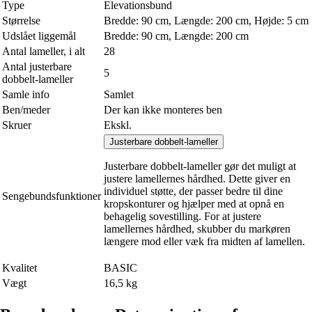
Type
Elevationsbund
Størrelse
Bredde: 90 cm, Længde: 200 cm, Højde: 5 cm
Udslået liggemål
Bredde: 90 cm, Længde: 200 cm
Antal lameller, i alt
28
Antal justerbare
5
dobbelt-lameller
Samle info
Samlet
Ben/meder
Der kan ikke monteres ben
Skruer
Ekskl.
Justerbare dobbelt-lameller
Justerbare dobbelt-lameller gør det muligt at
justere lamellernes hårdhed. Dette giver en
individuel støtte, der passer bedre til dine
Sengebundsfunktioner
kropskonturer og hjælper med at opnå en
behagelig sovestilling. For at justere
lamellernes hårdhed, skubber du markøren
længere mod eller væk fra midten af lamellen.
Kvalitet
BASIC
Vægt
16,5 kg