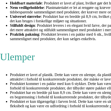
Holdbart materiale
: Produktet er lavet af plast, hvilket gør det
Nem vedligeholdelse
: Plastmaterialet er let at rengøre og kræv
tidsbesparende sammenlignet med produkter, der kræver mere om
Universel størrelse
: Produktet har en bredde på 8,9 cm, hvilket g
det kan bruges i forskellige miljøer og situationer.
Stilfuldt design
: Produktet leveres i en elegant hvid farve, der 
det mere attraktivt og stilfuldt sammenlignet med produkter i mer
Praktisk pakning
: Produktet leveres i en pakke med 6 stk., hv
sammenlignet med produkter, der kun sælges enkeltvis.
Ulemper
Produktet er lavet af plastik. Dette kan være en ulempe, da plas
attraktivt i forhold til konkurrerende produkter, der måske er lave
Produktet kommer i en pakke med kun 6 stykker. Dette kan være e
forhold til konkurrerende produkter, der tilbyder større pakker el
Produktet har en bredde på kun 8,9 cm. Dette kan være en ulempe,
en begrænsning i forhold til konkurrerende produkter, der tilbyd
Produktet er kun tilgængeligt i farven hvid. Dette kan være en u
fleksibelt og kan være en udfordring i forhold til konkurrerende p