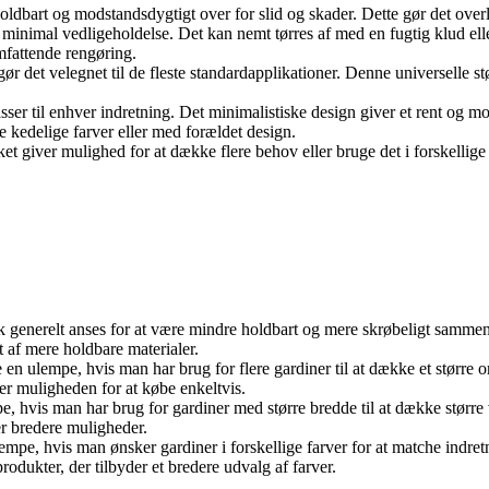
 holdbart og modstandsdygtigt over for slid og skader. Dette gør det overl
er minimal vedligeholdelse. Det kan nemt tørres af med en fugtig klud el
fattende rengøring.
ør det velegnet til de fleste standardapplikationer. Denne universelle stø
passer til enhver indretning. Det minimalistiske design giver et rent og 
e kedelige farver eller med forældet design.
ilket giver mulighed for at dække flere behov eller bruge det i forske
tik generelt anses for at være mindre holdbart og mere skrøbeligt samme
t af mere holdbare materialer.
n ulempe, hvis man har brug for flere gardiner til at dække et større o
ler muligheden for at købe enkeltvis.
 hvis man har brug for gardiner med større bredde til at dække større 
er bredere muligheder.
lempe, hvis man ønsker gardiner i forskellige farver for at matche indr
rodukter, der tilbyder et bredere udvalg af farver.