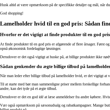
Husk altid at være opmærksom på de specifikke detaljer og mål, når du væl
God shopping!
Lamelholder hvid til en god pris: Sådan find
Hvorfor er det vigtigt at finde produkter til en god pri
At finde produkter til en god pris er afgørende af flere årsager. Førs
opnå økonomisk fordelagtige løsninger.
Derudover er det også vigtigt at huske på, at billige produkter ikke nødv
Sådan genkender du ægte billige tilbud på lamelholde
Når man leder efter billige tilbud på lamelholder hvid, er det vigtigt a
Til at starte med bør man sammenligne priser mellem forskellige forhan
andre, kan det tyde på et ægte tilbud.
Derudover er det en god idé at læse anmeldelser fra andre købere. Hvis a
Vær også opmærksom på sæsonudsalg og rabatkampagner. Mange butikker h
billigt produkt på.