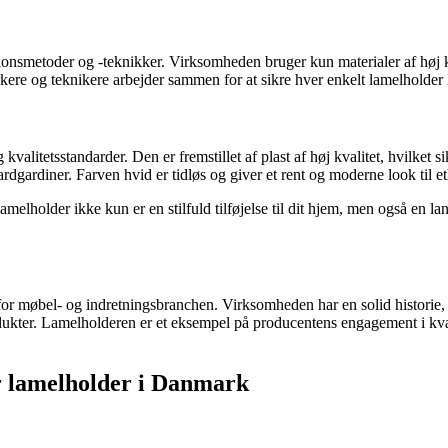
nsmetoder og -teknikker. Virksomheden bruger kun materialer af høj kval
kere og teknikere arbejder sammen for at sikre hver enkelt lamelholder 
valitetsstandarder. Den er fremstillet af plast af høj kvalitet, hvilket 
ardgardiner. Farven hvid er tidløs og giver et rent og moderne look til e
elholder ikke kun er en stilfuld tilføjelse til dit hjem, men også en la
or møbel- og indretningsbranchen. Virksomheden har en solid historie, e
ter. Lamelholderen er et eksempel på producentens engagement i kvalite
er lamelholder i Danmark