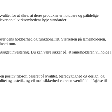
itet for at sikre, at deres produkter er holdbare og pålidelige.
lever op til virksomhedens høje standarder.
sikrer dens holdbarhed og funktionalitet. Størrelsen på lamelholderen,
thvert rum.
ngsigtet investering. Du kan være sikker på, at lamelholderen vil holde i
n positiv filosofi baseret på kvalitet, bæredygtighed og design, og
t og æstetik, og vil med sikkerhed være en værdifuld tilføjelse til