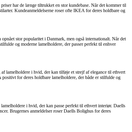
riser har de længe tiltrukket en stor kundebase. Når det kommer til
stilarter. Kundeanmeldelserne roser ofte IKEA for deres holdbare og
n opnået stor popularitet i Danmark, men også internationalt. Når det
 stilfulde og moderne lamelholdere, der passer perfekt til enhver
amelholdere i hvid, der kan tilføje et strejf af elegance til ethvert
 positivt for deres holdbare lamelholdere, der både er stilfulde og
melholdere i hvid, der kan passe perfekt til ethvert interiør. Daells
encer. Brugernes anmeldelser roser Daells Bolighus for deres