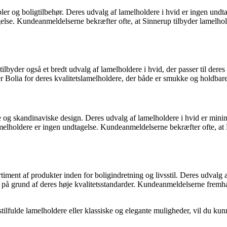
r og boligtilbehør. Deres udvalg af lamelholdere i hvid er ingen undtage
agelse. Kundeanmeldelserne bekræfter ofte, at Sinnerup tilbyder lamelhol
lbyder også et bredt udvalg af lamelholdere i hvid, der passer til deres 
 Bolia for deres kvalitetslamelholdere, der både er smukke og holdbare
g skandinaviske design. Deres udvalg af lamelholdere i hvid er minimal
amelholdere er ingen undtagelse. Kundeanmeldelserne bekræfter ofte, at
timent af produkter inden for boligindretning og livsstil. Deres udvalg 
ry på grund af deres høje kvalitetsstandarder. Kundeanmeldelserne fremh
lfulde lamelholdere eller klassiske og elegante muligheder, vil du kunne