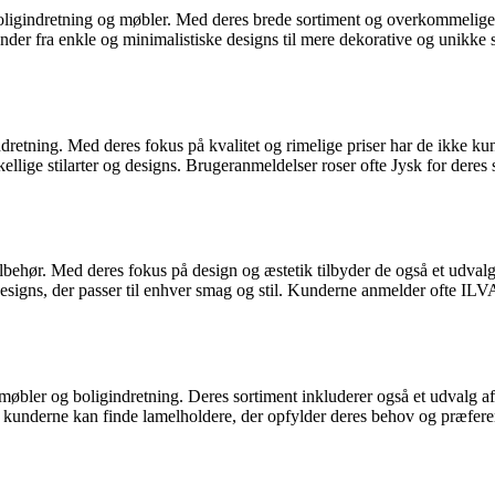
oligindretning og møbler. Med deres brede sortiment og overkommelige p
der fra enkle og minimalistiske designs til mere dekorative og unikke 
ndretning. Med deres fokus på kvalitet og rimelige priser har de ikke ku
kellige stilarter og designs. Brugeranmeldelser roser ofte Jysk for deres
hør. Med deres fokus på design og æstetik tilbyder de også et udvalg af l
 designs, der passer til enhver smag og stil. Kunderne anmelder ofte ILVA
øbler og boligindretning. Deres sortiment inkluderer også et udvalg af la
 at kunderne kan finde lamelholdere, der opfylder deres behov og præfer