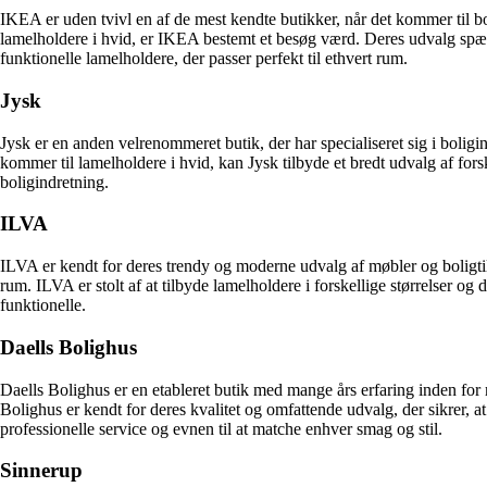
IKEA er uden tvivl en af de mest kendte butikker, når det kommer til b
lamelholdere i hvid, er IKEA bestemt et besøg værd. Deres udvalg spæn
funktionelle lamelholdere, der passer perfekt til ethvert rum.
Jysk
Jysk er en anden velrenommeret butik, der har specialiseret sig i boligi
kommer til lamelholdere i hvid, kan Jysk tilbyde et bredt udvalg af fors
boligindretning.
ILVA
ILVA er kendt for deres trendy og moderne udvalg af møbler og boligtilbe
rum. ILVA er stolt af at tilbyde lamelholdere i forskellige størrelser og
funktionelle.
Daells Bolighus
Daells Bolighus er en etableret butik med mange års erfaring inden for m
Bolighus er kendt for deres kvalitet og omfattende udvalg, der sikrer,
professionelle service og evnen til at matche enhver smag og stil.
Sinnerup