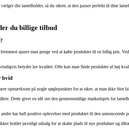
ger din lamelholder, så du sikrer, at den passer perfekt til dine lameller
er du billige tilbud
s?
t og fremmest sparer man penge ved at købe produkter til en billig pris
endigvis betyder lav kvalitet. Ofte kan man finde produkter af høj kvalit
r hvid
t være opmærksom på nogle nøglepunkter for at sikre, at man ikke blot fa
dlere. Dette giver en idé om den gennemsnitlige markedspris for lamelho
ndre har haft positive oplevelser med produktet til den annoncerede pris,
older jævnligt udsalg for at skabe plads til nye produkter og tiltrækk