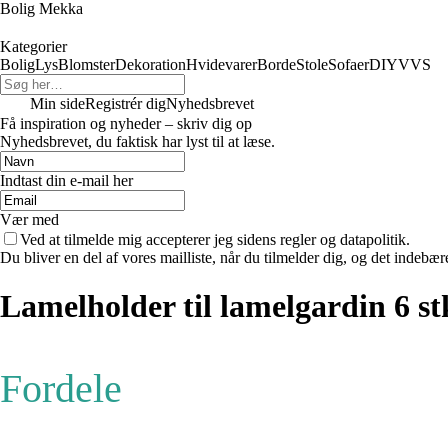
Bolig Mekka
Kategorier
Bolig
Lys
Blomster
Dekoration
Hvidevarer
Borde
Stole
Sofaer
DIY
VVS
Min side
Registrér dig
Nyhedsbrevet
Få inspiration og nyheder – skriv dig op
Nyhedsbrevet, du faktisk har lyst til at læse.
Indtast din e-mail her
Vær med
Ved at tilmelde mig accepterer jeg sidens regler og datapolitik.
Du bliver en del af vores mailliste, når du tilmelder dig, og det indebæ
Lamelholder til lamelgardin 6 st
Fordele