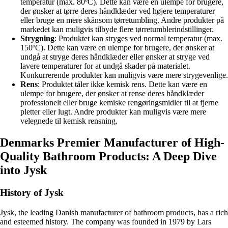
temperatur (max. 80ºC). Dette kan være en ulempe for brugere,
der ønsker at tørre deres håndklæder ved højere temperaturer
eller bruge en mere skånsom tørretumbling. Andre produkter på
markedet kan muligvis tilbyde flere tørretumblerindstillinger.
Strygning
: Produktet kan stryges ved normal temperatur (max.
150ºC). Dette kan være en ulempe for brugere, der ønsker at
undgå at stryge deres håndklæder eller ønsker at stryge ved
lavere temperaturer for at undgå skader på materialet.
Konkurrerende produkter kan muligvis være mere strygevenlige.
Rens
: Produktet tåler ikke kemisk rens. Dette kan være en
ulempe for brugere, der ønsker at rense deres håndklæder
professionelt eller bruge kemiske rengøringsmidler til at fjerne
pletter eller lugt. Andre produkter kan muligvis være mere
velegnede til kemisk rensning.
Denmarks Premier Manufacturer of High-
Quality Bathroom Products: A Deep Dive
into Jysk
History of Jysk
Jysk, the leading Danish manufacturer of bathroom products, has a rich
and esteemed history. The company was founded in 1979 by Lars