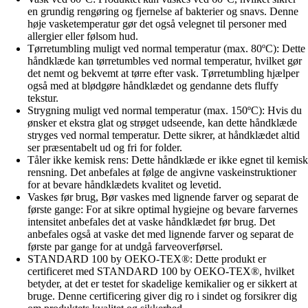
en grundig rengøring og fjernelse af bakterier og snavs. Denne
høje vasketemperatur gør det også velegnet til personer med
allergier eller følsom hud.
Tørretumbling muligt ved normal temperatur (max. 80ºC): Dette
håndklæde kan tørretumbles ved normal temperatur, hvilket gør
det nemt og bekvemt at tørre efter vask. Tørretumbling hjælper
også med at blødgøre håndklædet og gendanne dets fluffy
tekstur.
Strygning muligt ved normal temperatur (max. 150ºC): Hvis du
ønsker et ekstra glat og strøget udseende, kan dette håndklæde
stryges ved normal temperatur. Dette sikrer, at håndklædet altid
ser præsentabelt ud og fri for folder.
Tåler ikke kemisk rens: Dette håndklæde er ikke egnet til kemisk
rensning. Det anbefales at følge de angivne vaskeinstruktioner
for at bevare håndklædets kvalitet og levetid.
Vaskes før brug, Bør vaskes med lignende farver og separat de
første gange: For at sikre optimal hygiejne og bevare farvernes
intensitet anbefales det at vaske håndklædet før brug. Det
anbefales også at vaske det med lignende farver og separat de
første par gange for at undgå farveoverførsel.
STANDARD 100 by OEKO-TEX®: Dette produkt er
certificeret med STANDARD 100 by OEKO-TEX®, hvilket
betyder, at det er testet for skadelige kemikalier og er sikkert at
bruge. Denne certificering giver dig ro i sindet og forsikrer dig