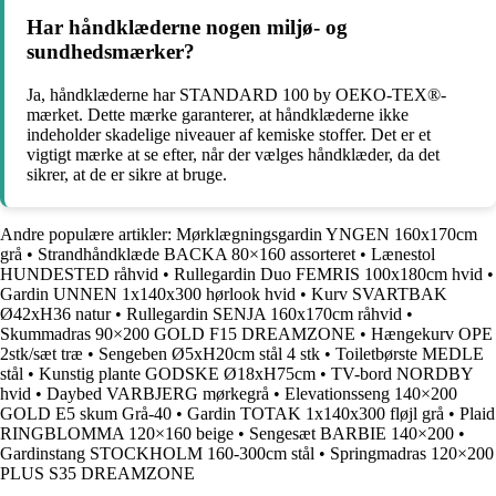
Har håndklæderne nogen miljø- og
sundhedsmærker?
Ja, håndklæderne har STANDARD 100 by OEKO-TEX®-
mærket. Dette mærke garanterer, at håndklæderne ikke
indeholder skadelige niveauer af kemiske stoffer. Det er et
vigtigt mærke at se efter, når der vælges håndklæder, da det
sikrer, at de er sikre at bruge.
Andre populære artikler:
Mørklægningsgardin YNGEN 160x170cm
grå
•
Strandhåndklæde BACKA 80×160 assorteret
•
Lænestol
HUNDESTED råhvid
•
Rullegardin Duo FEMRIS 100x180cm hvid
•
Gardin UNNEN 1x140x300 hørlook hvid
•
Kurv SVARTBAK
Ø42xH36 natur
•
Rullegardin SENJA 160x170cm råhvid
•
Skummadras 90×200 GOLD F15 DREAMZONE
•
Hængekurv OPE
2stk/sæt træ
•
Sengeben Ø5xH20cm stål 4 stk
•
Toiletbørste MEDLE
stål
•
Kunstig plante GODSKE Ø18xH75cm
•
TV-bord NORDBY
hvid
•
Daybed VARBJERG mørkegrå
•
Elevationsseng 140×200
GOLD E5 skum Grå-40
•
Gardin TOTAK 1x140x300 fløjl grå
•
Plaid
RINGBLOMMA 120×160 beige
•
Sengesæt BARBIE 140×200
•
Gardinstang STOCKHOLM 160-300cm stål
•
Springmadras 120×200
PLUS S35 DREAMZONE