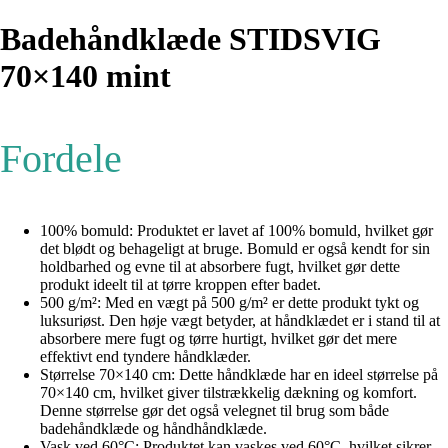
Badehåndklæde STIDSVIG
70×140 mint
Fordele
100% bomuld: Produktet er lavet af 100% bomuld, hvilket gør
det blødt og behageligt at bruge. Bomuld er også kendt for sin
holdbarhed og evne til at absorbere fugt, hvilket gør dette
produkt ideelt til at tørre kroppen efter badet.
500 g/m²: Med en vægt på 500 g/m² er dette produkt tykt og
luksuriøst. Den høje vægt betyder, at håndklædet er i stand til at
absorbere mere fugt og tørre hurtigt, hvilket gør det mere
effektivt end tyndere håndklæder.
Størrelse 70×140 cm: Dette håndklæde har en ideel størrelse på
70×140 cm, hvilket giver tilstrækkelig dækning og komfort.
Denne størrelse gør det også velegnet til brug som både
badehåndklæde og håndhåndklæde.
Vask ved 60°C: Produktet kan vaskes ved 60°C, hvilket sikrer