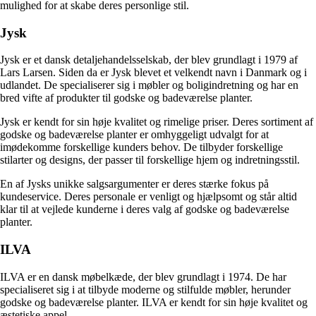
mulighed for at skabe deres personlige stil.
Jysk
Jysk er et dansk detaljehandelsselskab, der blev grundlagt i 1979 af
Lars Larsen. Siden da er Jysk blevet et velkendt navn i Danmark og i
udlandet. De specialiserer sig i møbler og boligindretning og har en
bred vifte af produkter til godske og badeværelse planter.
Jysk er kendt for sin høje kvalitet og rimelige priser. Deres sortiment af
godske og badeværelse planter er omhyggeligt udvalgt for at
imødekomme forskellige kunders behov. De tilbyder forskellige
stilarter og designs, der passer til forskellige hjem og indretningsstil.
En af Jysks unikke salgsargumenter er deres stærke fokus på
kundeservice. Deres personale er venligt og hjælpsomt og står altid
klar til at vejlede kunderne i deres valg af godske og badeværelse
planter.
ILVA
ILVA er en dansk møbelkæde, der blev grundlagt i 1974. De har
specialiseret sig i at tilbyde moderne og stilfulde møbler, herunder
godske og badeværelse planter. ILVA er kendt for sin høje kvalitet og
æstetiske appel.