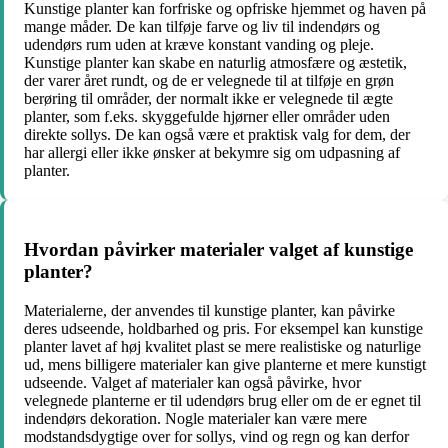
Kunstige planter kan forfriske og opfriske hjemmet og haven på
mange måder. De kan tilføje farve og liv til indendørs og
udendørs rum uden at kræve konstant vanding og pleje.
Kunstige planter kan skabe en naturlig atmosfære og æstetik,
der varer året rundt, og de er velegnede til at tilføje en grøn
berøring til områder, der normalt ikke er velegnede til ægte
planter, som f.eks. skyggefulde hjørner eller områder uden
direkte sollys. De kan også være et praktisk valg for dem, der
har allergi eller ikke ønsker at bekymre sig om udpasning af
planter.
Hvordan påvirker materialer valget af kunstige
planter?
Materialerne, der anvendes til kunstige planter, kan påvirke
deres udseende, holdbarhed og pris. For eksempel kan kunstige
planter lavet af høj kvalitet plast se mere realistiske og naturlige
ud, mens billigere materialer kan give planterne et mere kunstigt
udseende. Valget af materialer kan også påvirke, hvor
velegnede planterne er til udendørs brug eller om de er egnet til
indendørs dekoration. Nogle materialer kan være mere
modstandsdygtige over for sollys, vind og regn og kan derfor