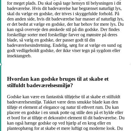
for meget plads. Du skal også tage hensyn til belysningen i dit
badeværelse. Hvis dit badeværelse har begrænset naturligt lys,
skal du vælge en godske, der trives i skyggefulde forhold. På
den anden side, hvis dit badeværelse har masser af naturligt lys,
er det bedst at vælge en godske, der har behov for mere lys. Du
kan også overveje den ønskede stil på din godske. Der findes
forskellige sorter med forskellige farver og mønstre på deres
blade, så vælg en godske, der passer godt til din
badeværelsesindretning. Endelig, sørg for at vælge en sund og
godt vedligeholdt godske, der ikke viser tegn på sygdom eller
insektangreb.
Hvordan kan godske bruges til at skabe et
stilfuldt badeværelsesmiljø?
Godske kan være en fantastisk tilføjelse til at skabe et stilfuldt
badeværelsesmiljø. Takket være dens smukke blade kan den
tilføje et element af elegance og natur til ethvert rum. Du kan
placere en godske i en smuk potte og stille den på et hylde eller
et bord for at tilføje et dekorativt element til dit badeværelse. Du
kan også hænge godske op ved hjælp af en krog eller en
planteophæng for at skabe et mere luftigt og moderne look. Du