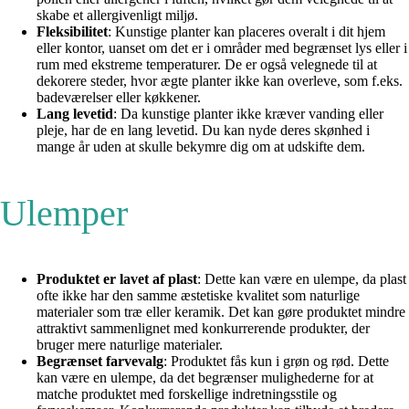
skabe et allergivenligt miljø.
Fleksibilitet
: Kunstige planter kan placeres overalt i dit hjem
eller kontor, uanset om det er i områder med begrænset lys eller i
rum med ekstreme temperaturer. De er også velegnede til at
dekorere steder, hvor ægte planter ikke kan overleve, som f.eks.
badeværelser eller køkkener.
Lang levetid
: Da kunstige planter ikke kræver vanding eller
pleje, har de en lang levetid. Du kan nyde deres skønhed i
mange år uden at skulle bekymre dig om at udskifte dem.
Ulemper
Produktet er lavet af plast
: Dette kan være en ulempe, da plast
ofte ikke har den samme æstetiske kvalitet som naturlige
materialer som træ eller keramik. Det kan gøre produktet mindre
attraktivt sammenlignet med konkurrerende produkter, der
bruger mere naturlige materialer.
Begrænset farvevalg
: Produktet fås kun i grøn og rød. Dette
kan være en ulempe, da det begrænser mulighederne for at
matche produktet med forskellige indretningsstile og