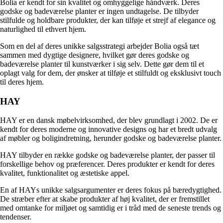
Bolia er kendt for sin kvalitet og omhyggelige håndværk. Deres
godske og badeværelse planter er ingen undtagelse. De tilbyder
stilfulde og holdbare produkter, der kan tilføje et strejf af elegance og
naturlighed til ethvert hjem.
Som en del af deres unikke salgsstrategi arbejder Bolia også tæt
sammen med dygtige designere, hvilket gør deres godske og
badeværelse planter til kunstværker i sig selv. Dette gør dem til et
oplagt valg for dem, der ønsker at tilføje et stilfuldt og eksklusivt touch
til deres hjem.
HAY
HAY er en dansk møbelvirksomhed, der blev grundlagt i 2002. De er
kendt for deres moderne og innovative designs og har et bredt udvalg
af møbler og boligindretning, herunder godske og badeværelse planter.
HAY tilbyder en række godske og badeværelse planter, der passer til
forskellige behov og præferencer. Deres produkter er kendt for deres
kvalitet, funktionalitet og æstetiske appel.
En af HAYs unikke salgsargumenter er deres fokus på bæredygtighed.
De stræber efter at skabe produkter af høj kvalitet, der er fremstillet
med omtanke for miljøet og samtidig er i tråd med de seneste trends og
tendenser.