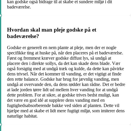
kan godske også bidrage til at skabe et sundere miljø i dit
badeværelse.
Hvordan skal man pleje godske på et
badeværelse?
Godske er generelt en nem plante at pleje, men der er nogle
specifikke ting at huske på, når den placeres på et badeværelse.
Først og fremmest kræver godske diffust lys, så undgå at
placere den i direkte sollys, da det kan skade dens blade. Vær
også forsigtig med at undgå træk og kulde, da dette kan påvirke
dens trivsel. Når det kommer til vanding, er det vigtigt at finde
den rette balance. Godske har brug for jævnlig vanding, men
undgå at overvande den, da dens rødder kan rådne. Det er bedre
at lade jorden tørre lidt ud mellem hver vanding for at undgå
dette problem. For at sikre, at godske trives bedst muligt, kan
det være en god idé at supplere dens vanding med en
fugtighedsabsorberende bakke ved siden af planten. Dette vil
hjælpe med at skabe et lidt mere fugtigt miljø, som imiterer dens
naturlige habitat.