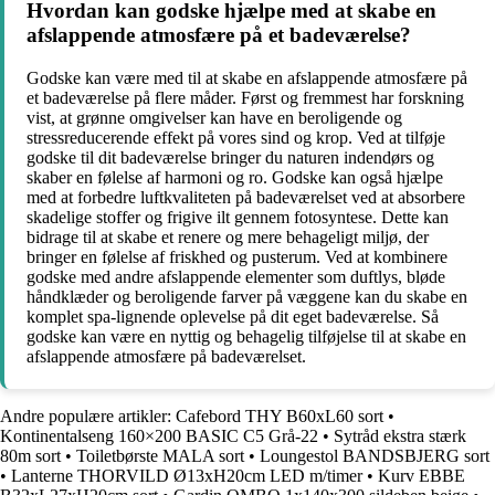
Hvordan kan godske hjælpe med at skabe en
afslappende atmosfære på et badeværelse?
Godske kan være med til at skabe en afslappende atmosfære på
et badeværelse på flere måder. Først og fremmest har forskning
vist, at grønne omgivelser kan have en beroligende og
stressreducerende effekt på vores sind og krop. Ved at tilføje
godske til dit badeværelse bringer du naturen indendørs og
skaber en følelse af harmoni og ro. Godske kan også hjælpe
med at forbedre luftkvaliteten på badeværelset ved at absorbere
skadelige stoffer og frigive ilt gennem fotosyntese. Dette kan
bidrage til at skabe et renere og mere behageligt miljø, der
bringer en følelse af friskhed og pusterum. Ved at kombinere
godske med andre afslappende elementer som duftlys, bløde
håndklæder og beroligende farver på væggene kan du skabe en
komplet spa-lignende oplevelse på dit eget badeværelse. Så
godske kan være en nyttig og behagelig tilføjelse til at skabe en
afslappende atmosfære på badeværelset.
Andre populære artikler:
Cafebord THY B60xL60 sort
•
Kontinentalseng 160×200 BASIC C5 Grå-22
•
Sytråd ekstra stærk
80m sort
•
Toiletbørste MALA sort
•
Loungestol BANDSBJERG sort
•
Lanterne THORVILD Ø13xH20cm LED m/timer
•
Kurv EBBE