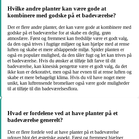
Hvilke andre planter kan være gode at
kombinere med godske på et badeværelse?
Der er flere andre planter, der kan være gode at kombinere med
godske på et badeværelse for at skabe en dejlig, grøn
atmosfære. Først og fremmest kan fredslilje være et godt valg,
da den også trives i fugtige miljøer og kan hjælpe med at rense
luften og skabe et mere afslappende miljø. Spider planten er
også en populær mulighed, da den tåler fugt og let kan trives på
et badeværelse. Hvis du ønsker at tilføje lidt farve til dit
badeværelse, kan kinesisk pengetræ være et godt valg, da det
ikke kun er dekorativt, men også har evnen til at rense luften og
skabe et mere behageligt klima. Hvis du vil have noget mere
unikt, kan luftrensende bromeliaer også være gode muligheder
til at tilføje til din badeværelsesflora.
Hvad er fordelene ved at have planter på et
badeværelse generelt?
Der er flere fordele ved at have planter på et badeværelse
udover blot det æstetiske aspekt. Først og fremmest hjælper