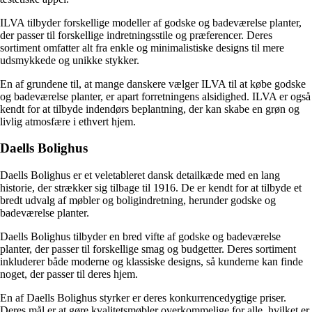
ILVA tilbyder forskellige modeller af godske og badeværelse planter,
der passer til forskellige indretningsstile og præferencer. Deres
sortiment omfatter alt fra enkle og minimalistiske designs til mere
udsmykkede og unikke stykker.
En af grundene til, at mange danskere vælger ILVA til at købe godske
og badeværelse planter, er apart forretningens alsidighed. ILVA er også
kendt for at tilbyde indendørs beplantning, der kan skabe en grøn og
livlig atmosfære i ethvert hjem.
Daells Bolighus
Daells Bolighus er et veletableret dansk detailkæde med en lang
historie, der strækker sig tilbage til 1916. De er kendt for at tilbyde et
bredt udvalg af møbler og boligindretning, herunder godske og
badeværelse planter.
Daells Bolighus tilbyder en bred vifte af godske og badeværelse
planter, der passer til forskellige smag og budgetter. Deres sortiment
inkluderer både moderne og klassiske designs, så kunderne kan finde
noget, der passer til deres hjem.
En af Daells Bolighus styrker er deres konkurrencedygtige priser.
Deres mål er at gøre kvalitetsmøbler overkommelige for alle, hvilket er