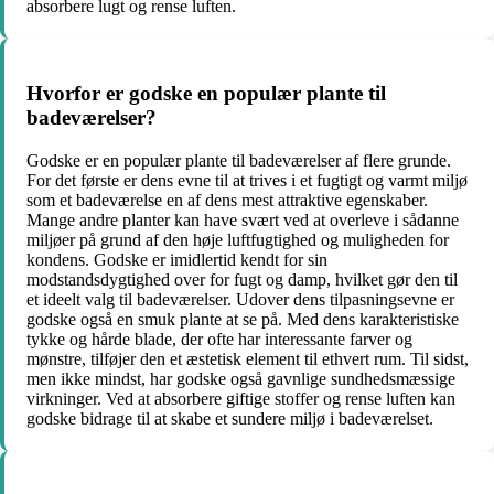
absorbere lugt og rense luften.
Hvorfor er godske en populær plante til
badeværelser?
Godske er en populær plante til badeværelser af flere grunde.
For det første er dens evne til at trives i et fugtigt og varmt miljø
som et badeværelse en af dens mest attraktive egenskaber.
Mange andre planter kan have svært ved at overleve i sådanne
miljøer på grund af den høje luftfugtighed og muligheden for
kondens. Godske er imidlertid kendt for sin
modstandsdygtighed over for fugt og damp, hvilket gør den til
et ideelt valg til badeværelser. Udover dens tilpasningsevne er
godske også en smuk plante at se på. Med dens karakteristiske
tykke og hårde blade, der ofte har interessante farver og
mønstre, tilføjer den et æstetisk element til ethvert rum. Til sidst,
men ikke mindst, har godske også gavnlige sundhedsmæssige
virkninger. Ved at absorbere giftige stoffer og rense luften kan
godske bidrage til at skabe et sundere miljø i badeværelset.