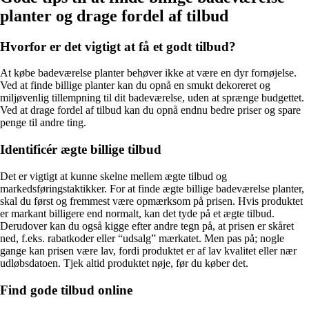
planter og drage fordel af tilbud
Hvorfor er det vigtigt at få et godt tilbud?
At købe badeværelse planter behøver ikke at være en dyr fornøjelse.
Ved at finde billige planter kan du opnå en smukt dekoreret og
miljøvenlig tillempning til dit badeværelse, uden at sprænge budgettet.
Ved at drage fordel af tilbud kan du opnå endnu bedre priser og spare
penge til andre ting.
Identificér ægte billige tilbud
Det er vigtigt at kunne skelne mellem ægte tilbud og
markedsføringstaktikker. For at finde ægte billige badeværelse planter,
skal du først og fremmest være opmærksom på prisen. Hvis produktet
er markant billigere end normalt, kan det tyde på et ægte tilbud.
Derudover kan du også kigge efter andre tegn på, at prisen er skåret
ned, f.eks. rabatkoder eller “udsalg” mærkatet. Men pas på; nogle
gange kan prisen være lav, fordi produktet er af lav kvalitet eller nær
udløbsdatoen. Tjek altid produktet nøje, før du køber det.
Find gode tilbud online