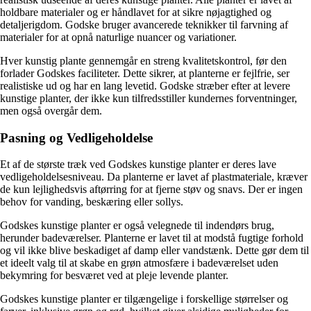
holdbare materialer og er håndlavet for at sikre nøjagtighed og
detaljerigdom. Godske bruger avancerede teknikker til farvning af
materialer for at opnå naturlige nuancer og variationer.
Hver kunstig plante gennemgår en streng kvalitetskontrol, før den
forlader Godskes faciliteter. Dette sikrer, at planterne er fejlfrie, ser
realistiske ud og har en lang levetid. Godske stræber efter at levere
kunstige planter, der ikke kun tilfredsstiller kundernes forventninger,
men også overgår dem.
Pasning og Vedligeholdelse
Et af de største træk ved Godskes kunstige planter er deres lave
vedligeholdelsesniveau. Da planterne er lavet af plastmateriale, kræver
de kun lejlighedsvis aftørring for at fjerne støv og snavs. Der er ingen
behov for vanding, beskæring eller sollys.
Godskes kunstige planter er også velegnede til indendørs brug,
herunder badeværelser. Planterne er lavet til at modstå fugtige forhold
og vil ikke blive beskadiget af damp eller vandstænk. Dette gør dem til
et ideelt valg til at skabe en grøn atmosfære i badeværelset uden
bekymring for besværet ved at pleje levende planter.
Godskes kunstige planter er tilgængelige i forskellige størrelser og