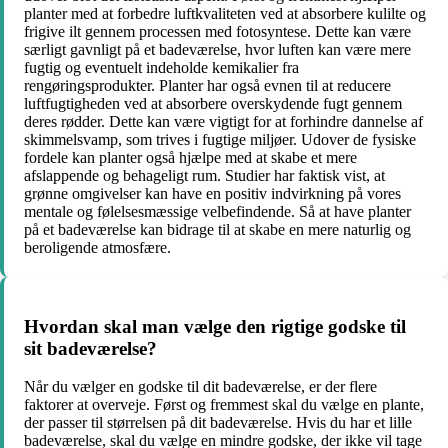
planter med at forbedre luftkvaliteten ved at absorbere kulilte og
frigive ilt gennem processen med fotosyntese. Dette kan være
særligt gavnligt på et badeværelse, hvor luften kan være mere
fugtig og eventuelt indeholde kemikalier fra
rengøringsprodukter. Planter har også evnen til at reducere
luftfugtigheden ved at absorbere overskydende fugt gennem
deres rødder. Dette kan være vigtigt for at forhindre dannelse af
skimmelsvamp, som trives i fugtige miljøer. Udover de fysiske
fordele kan planter også hjælpe med at skabe et mere
afslappende og behageligt rum. Studier har faktisk vist, at
grønne omgivelser kan have en positiv indvirkning på vores
mentale og følelsesmæssige velbefindende. Så at have planter
på et badeværelse kan bidrage til at skabe en mere naturlig og
beroligende atmosfære.
Hvordan skal man vælge den rigtige godske til
sit badeværelse?
Når du vælger en godske til dit badeværelse, er der flere
faktorer at overveje. Først og fremmest skal du vælge en plante,
der passer til størrelsen på dit badeværelse. Hvis du har et lille
badeværelse, skal du vælge en mindre godske, der ikke vil tage