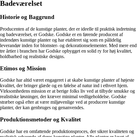
Badeværelset
Historie og Baggrund
Producenten af de kunstige planter, der er ideelle til praktisk indretning
og badeværelset, er Godske. Godske er en førende producent af
indendørs kunstige planter og har etableret sig som en pålidelig
leverandør inden for blomster- og dekorationselementer. Med mere end
tre årtier i branchen har Godske opbygget en solid ry for høj kvalitet,
holdbarhed og realistiske designs.
Etimos og Mission
Godske har altid været engageret i at skabe kunstige planter af højeste
kvalitet, der bringer glæde og en følelse af natur ind i ethvert hjem.
Virksomhedens mission er at berige folks liv ved at tilbyde smukke og
realistiske løsninger, der kræver minimal vedligeholdelse. Godske
stræber også efter at være miljøvenlige ved at producere kunstige
planter, der kan genbruges og genanvendes.
Produktionsmetoder og Kvalitet
Godske har en omfattende produktionsproces, der sikrer kvaliteten og
realistisk udseende af deres kunstige planter. Alle planter er lavet af