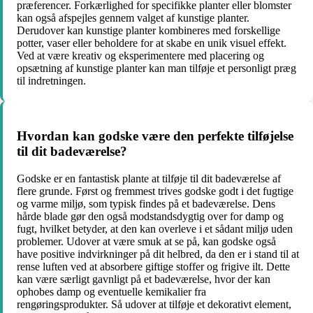
præferencer. Forkærlighed for specifikke planter eller blomster
kan også afspejles gennem valget af kunstige planter.
Derudover kan kunstige planter kombineres med forskellige
potter, vaser eller beholdere for at skabe en unik visuel effekt.
Ved at være kreativ og eksperimentere med placering og
opsætning af kunstige planter kan man tilføje et personligt præg
til indretningen.
Hvordan kan godske være den perfekte tilføjelse
til dit badeværelse?
Godske er en fantastisk plante at tilføje til dit badeværelse af
flere grunde. Først og fremmest trives godske godt i det fugtige
og varme miljø, som typisk findes på et badeværelse. Dens
hårde blade gør den også modstandsdygtig over for damp og
fugt, hvilket betyder, at den kan overleve i et sådant miljø uden
problemer. Udover at være smuk at se på, kan godske også
have positive indvirkninger på dit helbred, da den er i stand til at
rense luften ved at absorbere giftige stoffer og frigive ilt. Dette
kan være særligt gavnligt på et badeværelse, hvor der kan
ophobes damp og eventuelle kemikalier fra
rengøringsprodukter. Så udover at tilføje et dekorativt element,