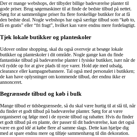
Der er mange webshops, der tilbyder billige badeværelse planter til
gode priser. Brug søgemaskiner til at finde de bedste tilbud på nettet.
Sørg for at sammenligne priser fra flere forskellige butikker for at få
den bedste deal. Nogle webshops har også særlige tilbud som “køb to,
få en gratis” eller “fri fragt”, hvilket kan være endnu mere fordelagtigt.
Tjek lokale butikker og planteskoler
Udover online shopping, skal du også overveje at besøge lokale
butikker og planteskoler i dit område. Nogle gange kan du finde
fantastiske tilbud på badeværelse planter i fysiske butikker, især når de
vil rydde op for at give plads til nye varer. Hold øje med udsalg,
clearance eller kampagnebannere. Tal også med personalet i butikken;
de kan have oplysninger om kommende tilbud, der endnu ikke er
annonceret.
Begrænsede tilbud og køb i bulk
Mange tilbud er tidsbegrænsede, så du skal være hurtig til at slå til, når
du finder et godt tilbud på badeværelse planter. Sørg for at være
organiseret og følge med i de nyeste tilbud og rabatter. Hvis du finder
et godt tilbud på en plante, der passer til dit badeværelse, kan det også
være en god idé at købe flere af samme slags. Dette kan hjælpe dig
med at spare endnu mere og tilføje sammenhæng til din dekoration.