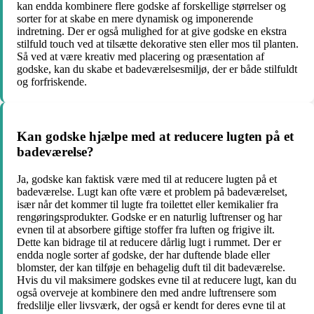
kan endda kombinere flere godske af forskellige størrelser og
sorter for at skabe en mere dynamisk og imponerende
indretning. Der er også mulighed for at give godske en ekstra
stilfuld touch ved at tilsætte dekorative sten eller mos til planten.
Så ved at være kreativ med placering og præsentation af
godske, kan du skabe et badeværelsesmiljø, der er både stilfuldt
og forfriskende.
Kan godske hjælpe med at reducere lugten på et
badeværelse?
Ja, godske kan faktisk være med til at reducere lugten på et
badeværelse. Lugt kan ofte være et problem på badeværelset,
især når det kommer til lugte fra toilettet eller kemikalier fra
rengøringsprodukter. Godske er en naturlig luftrenser og har
evnen til at absorbere giftige stoffer fra luften og frigive ilt.
Dette kan bidrage til at reducere dårlig lugt i rummet. Der er
endda nogle sorter af godske, der har duftende blade eller
blomster, der kan tilføje en behagelig duft til dit badeværelse.
Hvis du vil maksimere godskes evne til at reducere lugt, kan du
også overveje at kombinere den med andre luftrensere som
fredslilje eller livsværk, der også er kendt for deres evne til at