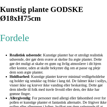
Kunstig plante GODSKE
Ø18xH75cm
Fordele
Realistisk udseende
: Kunstige planter har et utroligt realistisk
udseende, der gør dem svære at skelne fra ægte planter. Dette
gør det muligt at skabe en grøn og livlig atmosfære i dit hjem
eller kontor, uden at skulle bekymre dig om at passe og pleje
dem som ægte planter.
Holdbarhed
: Kunstige planter kræver minimal vedligeholdelse
og holder sig smukke og friske i lang tid. De falmer ikke i sollys,
visner ikke og kræver ikke vanding eller beskæring. Dette gør
dem ideelle til folk med travle livsstil eller dem, der ikke har
grønne fingre.
Allergivenlig
: For personer med allergi eller følsomhed over for
pollen er kunstige planter et fantastisk alternativ. De frigiver ikke
pollen eller allergener i luften, hvilket gør dem velegnede til at