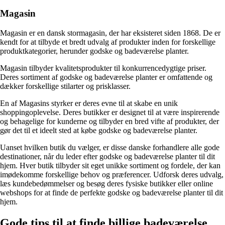
Magasin
Magasin er en dansk stormagasin, der har eksisteret siden 1868. De er
kendt for at tilbyde et bredt udvalg af produkter inden for forskellige
produktkategorier, herunder godske og badeværelse planter.
Magasin tilbyder kvalitetsprodukter til konkurrencedygtige priser.
Deres sortiment af godske og badeværelse planter er omfattende og
dækker forskellige stilarter og prisklasser.
En af Magasins styrker er deres evne til at skabe en unik
shoppingoplevelse. Deres butikker er designet til at være inspirerende
og behagelige for kunderne og tilbyder en bred vifte af produkter, der
gør det til et ideelt sted at købe godske og badeværelse planter.
Uanset hvilken butik du vælger, er disse danske forhandlere alle gode
destinationer, når du leder efter godske og badeværelse planter til dit
hjem. Hver butik tilbyder sit eget unikke sortiment og fordele, der kan
imødekomme forskellige behov og præferencer. Udforsk deres udvalg,
læs kundebedømmelser og besøg deres fysiske butikker eller online
webshops for at finde de perfekte godske og badeværelse planter til dit
hjem.
Gode tips til at finde billige badeværelse