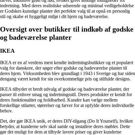
farver, inklusive grøn og rød, hvilket giver alsidige muligheder for
indretning. Med deres realistiske udseende og minimal vedligeholdelse
er Godskes kunstige planter det perfekte valg til at opnå en personlig
stil og skabe et hyggeligt miljø i dit hjem og badeværelse.
Oversigt over butikker til indkøb af godske
og badeværelse planter
IKEA
IKEA er en af verdens mest kendte indretningsbutikker og et populært
valg for danskere, der søger efter godske og badeværelse planter til
deres hjem. Virksomheden blev grundlagt i 1943 i Sverige og har siden
dengang været kendt for sin overkommelige pris og stilfulde designs.
IKEA tilbyder et bredt udvalg af godske og badeværelse planter, der
passer til enhver smag og indretningsstil. Deres produkter er kendt for
deres funktionalitet og holdbarhed. Kunder kan vælge mellem
forskellige stilarter, størrelser og farver for at opfylde deres individuelle
behov.
Det, der gør IKEA unik, er deres DIY-tilgang (Do It Yourself), hvilket
betyder, at kunderne selv skal samle og installere deres møbler. Dette
gør det muligt for dem at tilbyde lavere priser og giver kunderne