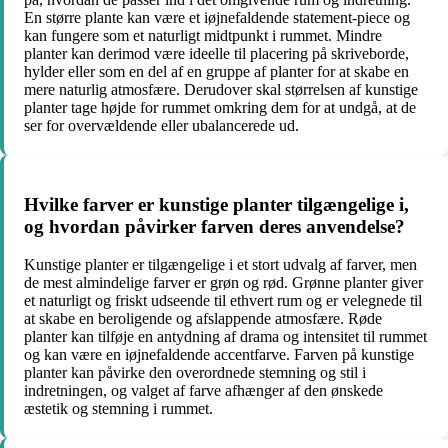
En større plante kan være et iøjnefaldende statement-piece og
kan fungere som et naturligt midtpunkt i rummet. Mindre
planter kan derimod være ideelle til placering på skriveborde,
hylder eller som en del af en gruppe af planter for at skabe en
mere naturlig atmosfære. Derudover skal størrelsen af kunstige
planter tage højde for rummet omkring dem for at undgå, at de
ser for overvældende eller ubalancerede ud.
Hvilke farver er kunstige planter tilgængelige i,
og hvordan påvirker farven deres anvendelse?
Kunstige planter er tilgængelige i et stort udvalg af farver, men
de mest almindelige farver er grøn og rød. Grønne planter giver
et naturligt og friskt udseende til ethvert rum og er velegnede til
at skabe en beroligende og afslappende atmosfære. Røde
planter kan tilføje en antydning af drama og intensitet til rummet
og kan være en iøjnefaldende accentfarve. Farven på kunstige
planter kan påvirke den overordnede stemning og stil i
indretningen, og valget af farve afhænger af den ønskede
æstetik og stemning i rummet.