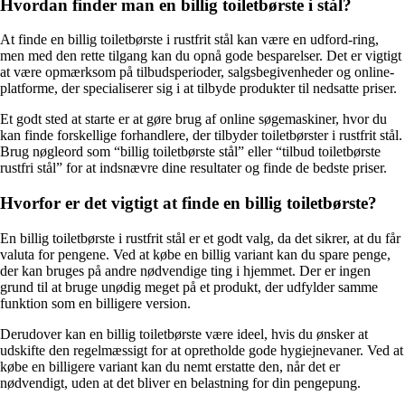
Hvordan finder man en billig toiletbørste i stål?
At finde en billig toiletbørste i rustfrit stål kan være en udford-ring,
men med den rette tilgang kan du opnå gode besparelser. Det er vigtigt
at være opmærksom på tilbudsperioder, salgsbegivenheder og online-
platforme, der specialiserer sig i at tilbyde produkter til nedsatte priser.
Et godt sted at starte er at gøre brug af online søgemaskiner, hvor du
kan finde forskellige forhandlere, der tilbyder toiletbørster i rustfrit stål.
Brug nøgleord som “billig toiletbørste stål” eller “tilbud toiletbørste
rustfri stål” for at indsnævre dine resultater og finde de bedste priser.
Hvorfor er det vigtigt at finde en billig toiletbørste?
En billig toiletbørste i rustfrit stål er et godt valg, da det sikrer, at du får
valuta for pengene. Ved at købe en billig variant kan du spare penge,
der kan bruges på andre nødvendige ting i hjemmet. Der er ingen
grund til at bruge unødig meget på et produkt, der udfylder samme
funktion som en billigere version.
Derudover kan en billig toiletbørste være ideel, hvis du ønsker at
udskifte den regelmæssigt for at opretholde gode hygiejnevaner. Ved at
købe en billigere variant kan du nemt erstatte den, når det er
nødvendigt, uden at det bliver en belastning for din pengepung.