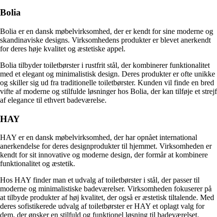
Bolia
Bolia er en dansk møbelvirksomhed, der er kendt for sine moderne og
skandinaviske designs. Virksomhedens produkter er blevet anerkendt
for deres høje kvalitet og æstetiske appel.
Bolia tilbyder toiletbørster i rustfrit stål, der kombinerer funktionalitet
med et elegant og minimalistisk design. Deres produkter er ofte unikke
og skiller sig ud fra traditionelle toiletbørster. Kunden vil finde en bred
vifte af moderne og stilfulde løsninger hos Bolia, der kan tilføje et strejf
af elegance til ethvert badeværelse.
HAY
HAY er en dansk møbelvirksomhed, der har opnået international
anerkendelse for deres designprodukter til hjemmet. Virksomheden er
kendt for sit innovative og moderne design, der formår at kombinere
funktionalitet og æstetik.
Hos HAY finder man et udvalg af toiletbørster i stål, der passer til
moderne og minimalistiske badeværelser. Virksomheden fokuserer på
at tilbyde produkter af høj kvalitet, der også er æstetisk tiltalende. Med
deres sofistikerede udvalg af toiletbørster er HAY et oplagt valg for
dem, der ønsker en stilfuld og funktionel løsning til badeværelset.