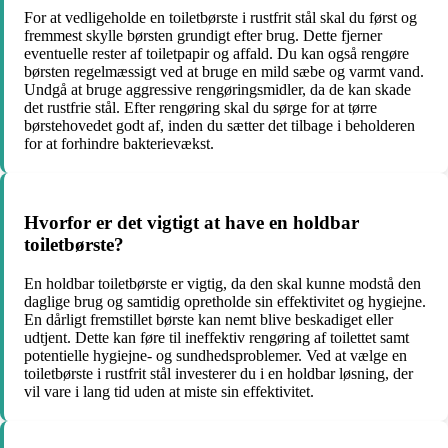
For at vedligeholde en toiletbørste i rustfrit stål skal du først og
fremmest skylle børsten grundigt efter brug. Dette fjerner
eventuelle rester af toiletpapir og affald. Du kan også rengøre
børsten regelmæssigt ved at bruge en mild sæbe og varmt vand.
Undgå at bruge aggressive rengøringsmidler, da de kan skade
det rustfrie stål. Efter rengøring skal du sørge for at tørre
børstehovedet godt af, inden du sætter det tilbage i beholderen
for at forhindre bakterievækst.
Hvorfor er det vigtigt at have en holdbar
toiletbørste?
En holdbar toiletbørste er vigtig, da den skal kunne modstå den
daglige brug og samtidig opretholde sin effektivitet og hygiejne.
En dårligt fremstillet børste kan nemt blive beskadiget eller
udtjent. Dette kan føre til ineffektiv rengøring af toilettet samt
potentielle hygiejne- og sundhedsproblemer. Ved at vælge en
toiletbørste i rustfrit stål investerer du i en holdbar løsning, der
vil vare i lang tid uden at miste sin effektivitet.