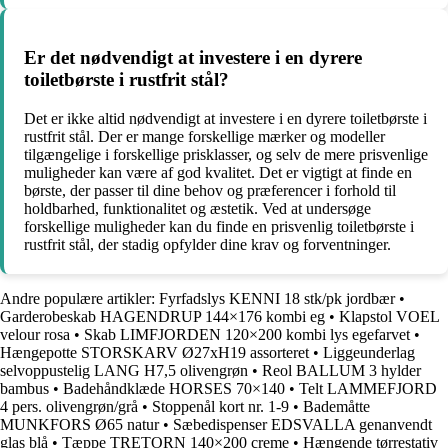
Er det nødvendigt at investere i en dyrere
toiletbørste i rustfrit stål?
Det er ikke altid nødvendigt at investere i en dyrere toiletbørste i
rustfrit stål. Der er mange forskellige mærker og modeller
tilgængelige i forskellige prisklasser, og selv de mere prisvenlige
muligheder kan være af god kvalitet. Det er vigtigt at finde en
børste, der passer til dine behov og præferencer i forhold til
holdbarhed, funktionalitet og æstetik. Ved at undersøge
forskellige muligheder kan du finde en prisvenlig toiletbørste i
rustfrit stål, der stadig opfylder dine krav og forventninger.
Andre populære artikler:
Fyrfadslys KENNI 18 stk/pk jordbær
•
Garderobeskab HAGENDRUP 144×176 kombi eg
•
Klapstol VOEL
velour rosa
•
Skab LIMFJORDEN 120×200 kombi lys egefarvet
•
Hængepotte STORSKARV Ø27xH19 assorteret
•
Liggeunderlag
selvoppustelig LANG H7,5 olivengrøn
•
Reol BALLUM 3 hylder
bambus
•
Badehåndklæde HORSES 70×140
•
Telt LAMMEFJORD
4 pers. olivengrøn/grå
•
Stoppenål kort nr. 1-9
•
Bademåtte
MUNKFORS Ø65 natur
•
Sæbedispenser EDSVALLA genanvendt
glas blå
•
Tæppe TRETORN 140×200 creme
•
Hængende tørrestativ