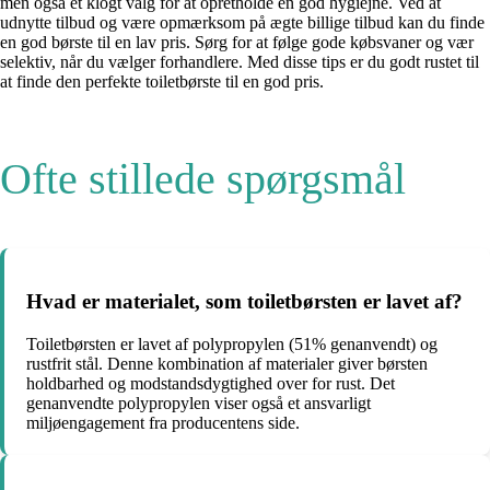
men også et klogt valg for at opretholde en god hygiejne. Ved at
udnytte tilbud og være opmærksom på ægte billige tilbud kan du finde
en god børste til en lav pris. Sørg for at følge gode købsvaner og vær
selektiv, når du vælger forhandlere. Med disse tips er du godt rustet til
at finde den perfekte toiletbørste til en god pris.
Ofte stillede spørgsmål
Hvad er materialet, som toiletbørsten er lavet af?
Toiletbørsten er lavet af polypropylen (51% genanvendt) og
rustfrit stål. Denne kombination af materialer giver børsten
holdbarhed og modstandsdygtighed over for rust. Det
genanvendte polypropylen viser også et ansvarligt
miljøengagement fra producentens side.