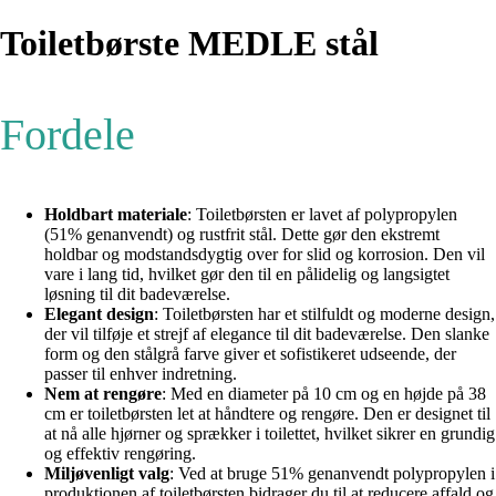
Toiletbørste MEDLE stål
Fordele
Holdbart materiale
: Toiletbørsten er lavet af polypropylen
(51% genanvendt) og rustfrit stål. Dette gør den ekstremt
holdbar og modstandsdygtig over for slid og korrosion. Den vil
vare i lang tid, hvilket gør den til en pålidelig og langsigtet
løsning til dit badeværelse.
Elegant design
: Toiletbørsten har et stilfuldt og moderne design,
der vil tilføje et strejf af elegance til dit badeværelse. Den slanke
form og den stålgrå farve giver et sofistikeret udseende, der
passer til enhver indretning.
Nem at rengøre
: Med en diameter på 10 cm og en højde på 38
cm er toiletbørsten let at håndtere og rengøre. Den er designet til
at nå alle hjørner og sprækker i toilettet, hvilket sikrer en grundig
og effektiv rengøring.
Miljøvenligt valg
: Ved at bruge 51% genanvendt polypropylen i
produktionen af toiletbørsten bidrager du til at reducere affald og