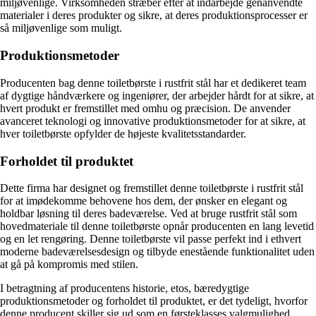
miljøvenlige. Virksomheden stræber efter at indarbejde genanvendte
materialer i deres produkter og sikre, at deres produktionsprocesser er
så miljøvenlige som muligt.
Produktionsmetoder
Producenten bag denne toiletbørste i rustfrit stål har et dedikeret team
af dygtige håndværkere og ingeniører, der arbejder hårdt for at sikre, at
hvert produkt er fremstillet med omhu og præcision. De anvender
avanceret teknologi og innovative produktionsmetoder for at sikre, at
hver toiletbørste opfylder de højeste kvalitetsstandarder.
Forholdet til produktet
Dette firma har designet og fremstillet denne toiletbørste i rustfrit stål
for at imødekomme behovene hos dem, der ønsker en elegant og
holdbar løsning til deres badeværelse. Ved at bruge rustfrit stål som
hovedmateriale til denne toiletbørste opnår producenten en lang levetid
og en let rengøring. Denne toiletbørste vil passe perfekt ind i ethvert
moderne badeværelsesdesign og tilbyde enestående funktionalitet uden
at gå på kompromis med stilen.
I betragtning af producentens historie, etos, bæredygtige
produktionsmetoder og forholdet til produktet, er det tydeligt, hvorfor
denne producent skiller sig ud som en førsteklasses valgmulighed