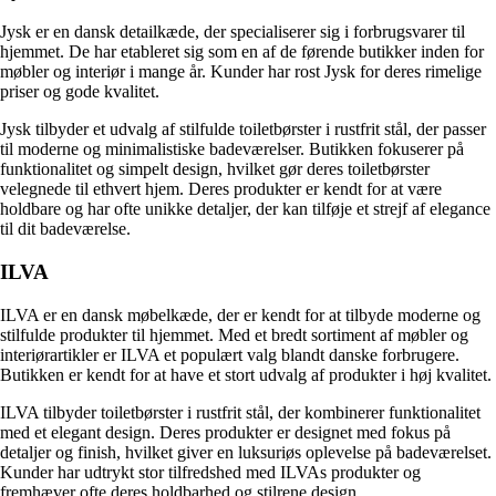
Jysk er en dansk detailkæde, der specialiserer sig i forbrugsvarer til
hjemmet. De har etableret sig som en af de førende butikker inden for
møbler og interiør i mange år. Kunder har rost Jysk for deres rimelige
priser og gode kvalitet.
Jysk tilbyder et udvalg af stilfulde toiletbørster i rustfrit stål, der passer
til moderne og minimalistiske badeværelser. Butikken fokuserer på
funktionalitet og simpelt design, hvilket gør deres toiletbørster
velegnede til ethvert hjem. Deres produkter er kendt for at være
holdbare og har ofte unikke detaljer, der kan tilføje et strejf af elegance
til dit badeværelse.
ILVA
ILVA er en dansk møbelkæde, der er kendt for at tilbyde moderne og
stilfulde produkter til hjemmet. Med et bredt sortiment af møbler og
interiørartikler er ILVA et populært valg blandt danske forbrugere.
Butikken er kendt for at have et stort udvalg af produkter i høj kvalitet.
ILVA tilbyder toiletbørster i rustfrit stål, der kombinerer funktionalitet
med et elegant design. Deres produkter er designet med fokus på
detaljer og finish, hvilket giver en luksuriøs oplevelse på badeværelset.
Kunder har udtrykt stor tilfredshed med ILVAs produkter og
fremhæver ofte deres holdbarhed og stilrene design.