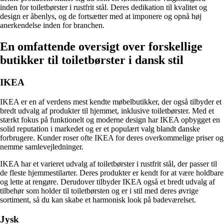
inden for toiletbørster i rustfrit stål. Deres dedikation til kvalitet og
design er åbenlys, og de fortsætter med at imponere og opnå høj
anerkendelse inden for branchen.
En omfattende oversigt over forskellige
butikker til toiletbørster i dansk stil
IKEA
IKEA er en af verdens mest kendte møbelbutikker, der også tilbyder et
bredt udvalg af produkter til hjemmet, inklusive toiletbørster. Med et
stærkt fokus på funktionelt og moderne design har IKEA opbygget en
solid reputation i markedet og er et populært valg blandt danske
forbrugere. Kunder roser ofte IKEA for deres overkommelige priser og
nemme samlevejledninger.
IKEA har et varieret udvalg af toiletbørster i rustfrit stål, der passer til
de fleste hjemmestilarter. Deres produkter er kendt for at være holdbare
og lette at rengøre. Derudover tilbyder IKEA også et bredt udvalg af
tilbehør som holder til toiletbørsten og er i stil med deres øvrige
sortiment, så du kan skabe et harmonisk look på badeværelset.
Jysk