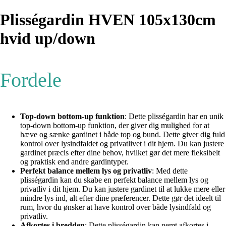
Plisségardin HVEN 105x130cm
hvid up/down
Fordele
Top-down bottom-up funktion
: Dette plisségardin har en unik
top-down bottom-up funktion, der giver dig mulighed for at
hæve og sænke gardinet i både top og bund. Dette giver dig fuld
kontrol over lysindfaldet og privatlivet i dit hjem. Du kan justere
gardinet præcis efter dine behov, hvilket gør det mere fleksibelt
og praktisk end andre gardintyper.
Perfekt balance mellem lys og privatliv
: Med dette
plisségardin kan du skabe en perfekt balance mellem lys og
privatliv i dit hjem. Du kan justere gardinet til at lukke mere eller
mindre lys ind, alt efter dine præferencer. Dette gør det ideelt til
rum, hvor du ønsker at have kontrol over både lysindfald og
privatliv.
Afkortes i bredden
: Dette plisségardin kan nemt afkortes i