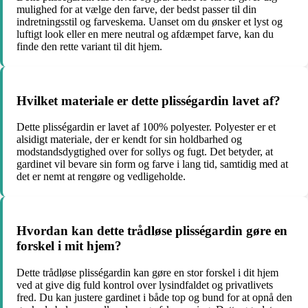
mulighed for at vælge den farve, der bedst passer til din
indretningsstil og farveskema. Uanset om du ønsker et lyst og
luftigt look eller en mere neutral og afdæmpet farve, kan du
finde den rette variant til dit hjem.
Hvilket materiale er dette plisségardin lavet af?
Dette plisségardin er lavet af 100% polyester. Polyester er et
alsidigt materiale, der er kendt for sin holdbarhed og
modstandsdygtighed over for sollys og fugt. Det betyder, at
gardinet vil bevare sin form og farve i lang tid, samtidig med at
det er nemt at rengøre og vedligeholde.
Hvordan kan dette trådløse plisségardin gøre en
forskel i mit hjem?
Dette trådløse plisségardin kan gøre en stor forskel i dit hjem
ved at give dig fuld kontrol over lysindfaldet og privatlivets
fred. Du kan justere gardinet i både top og bund for at opnå den