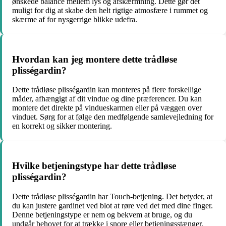
ønskede balance mellem lys og afskærmning. Dette gør det
muligt for dig at skabe den helt rigtige atmosfære i rummet og
skærme af for nysgerrige blikke udefra.
Hvordan kan jeg montere dette trådløse
plisségardin?
Dette trådløse plisségardin kan monteres på flere forskellige
måder, afhængigt af dit vindue og dine præferencer. Du kan
montere det direkte på vindueskarmen eller på væggen over
vinduet. Sørg for at følge den medfølgende samlevejledning for
en korrekt og sikker montering.
Hvilke betjeningstype har dette trådløse
plisségardin?
Dette trådløse plisségardin har Touch-betjening. Det betyder, at
du kan justere gardinet ved blot at røre ved det med dine finger.
Denne betjeningstype er nem og bekvem at bruge, og du
undgår behovet for at trække i snore eller betjeningsstænger.