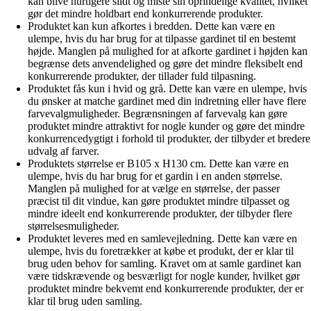
kan blive hurtigere slidt og miste sin oprindelige kvalitet, hvilket
gør det mindre holdbart end konkurrerende produkter.
Produktet kan kun afkortes i bredden. Dette kan være en
ulempe, hvis du har brug for at tilpasse gardinet til en bestemt
højde. Manglen på mulighed for at afkorte gardinet i højden kan
begrænse dets anvendelighed og gøre det mindre fleksibelt end
konkurrerende produkter, der tillader fuld tilpasning.
Produktet fås kun i hvid og grå. Dette kan være en ulempe, hvis
du ønsker at matche gardinet med din indretning eller have flere
farvevalgmuligheder. Begrænsningen af farvevalg kan gøre
produktet mindre attraktivt for nogle kunder og gøre det mindre
konkurrencedygtigt i forhold til produkter, der tilbyder et bredere
udvalg af farver.
Produktets størrelse er B105 x H130 cm. Dette kan være en
ulempe, hvis du har brug for et gardin i en anden størrelse.
Manglen på mulighed for at vælge en størrelse, der passer
præcist til dit vindue, kan gøre produktet mindre tilpasset og
mindre ideelt end konkurrerende produkter, der tilbyder flere
størrelsesmuligheder.
Produktet leveres med en samlevejledning. Dette kan være en
ulempe, hvis du foretrækker at købe et produkt, der er klar til
brug uden behov for samling. Kravet om at samle gardinet kan
være tidskrævende og besværligt for nogle kunder, hvilket gør
produktet mindre bekvemt end konkurrerende produkter, der er
klar til brug uden samling.