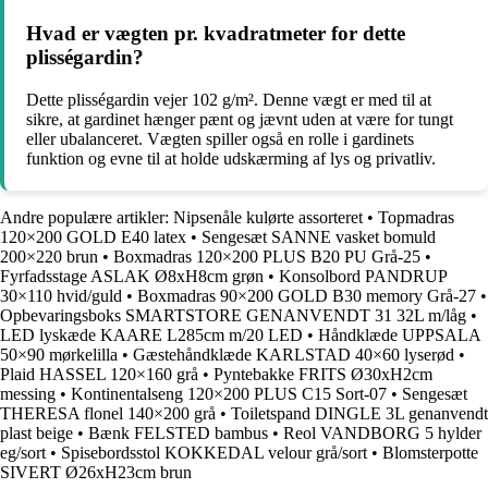
Hvad er vægten pr. kvadratmeter for dette
plisségardin?
Dette plisségardin vejer 102 g/m². Denne vægt er med til at
sikre, at gardinet hænger pænt og jævnt uden at være for tungt
eller ubalanceret. Vægten spiller også en rolle i gardinets
funktion og evne til at holde udskærming af lys og privatliv.
Andre populære artikler:
Nipsenåle kulørte assorteret
•
Topmadras
120×200 GOLD E40 latex
•
Sengesæt SANNE vasket bomuld
200×220 brun
•
Boxmadras 120×200 PLUS B20 PU Grå-25
•
Fyrfadsstage ASLAK Ø8xH8cm grøn
•
Konsolbord PANDRUP
30×110 hvid/guld
•
Boxmadras 90×200 GOLD B30 memory Grå-27
•
Opbevaringsboks SMARTSTORE GENANVENDT 31 32L m/låg
•
LED lyskæde KAARE L285cm m/20 LED
•
Håndklæde UPPSALA
50×90 mørkelilla
•
Gæstehåndklæde KARLSTAD 40×60 lyserød
•
Plaid HASSEL 120×160 grå
•
Pyntebakke FRITS Ø30xH2cm
messing
•
Kontinentalseng 120×200 PLUS C15 Sort-07
•
Sengesæt
THERESA flonel 140×200 grå
•
Toiletspand DINGLE 3L genanvendt
plast beige
•
Bænk FELSTED bambus
•
Reol VANDBORG 5 hylder
eg/sort
•
Spisebordsstol KOKKEDAL velour grå/sort
•
Blomsterpotte
SIVERT Ø26xH23cm brun