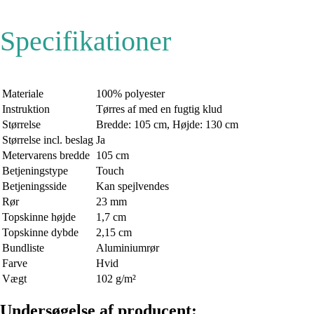
Specifikationer
Materiale
100% polyester
Instruktion
Tørres af med en fugtig klud
Størrelse
Bredde: 105 cm, Højde: 130 cm
Størrelse incl. beslag
Ja
Metervarens bredde
105 cm
Betjeningstype
Touch
Betjeningsside
Kan spejlvendes
Rør
23 mm
Topskinne højde
1,7 cm
Topskinne dybde
2,15 cm
Bundliste
Aluminiumrør
Farve
Hvid
Vægt
102 g/m²
Undersøgelse af producent: