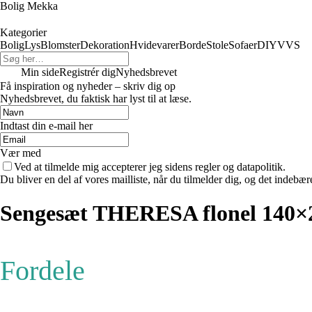
Bolig Mekka
Kategorier
Bolig
Lys
Blomster
Dekoration
Hvidevarer
Borde
Stole
Sofaer
DIY
VVS
Min side
Registrér dig
Nyhedsbrevet
Få inspiration og nyheder – skriv dig op
Nyhedsbrevet, du faktisk har lyst til at læse.
Indtast din e-mail her
Vær med
Ved at tilmelde mig accepterer jeg sidens regler og datapolitik.
Du bliver en del af vores mailliste, når du tilmelder dig, og det indebæ
Sengesæt THERESA flonel 140×
Fordele