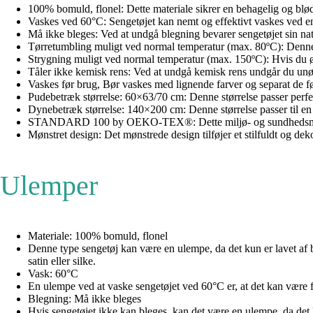
100% bomuld, flonel: Dette materiale sikrer en behagelig og blød
Vaskes ved 60°C: Sengetøjet kan nemt og effektivt vaskes ved en h
Må ikke bleges: Ved at undgå blegning bevarer sengetøjet sin natu
Tørretumbling muligt ved normal temperatur (max. 80ºC): Denne funk
Strygning muligt ved normal temperatur (max. 150ºC): Hvis du øn
Tåler ikke kemisk rens: Ved at undgå kemisk rens undgår du unød
Vaskes før brug, Bør vaskes med lignende farver og separat de før
Pudebetræk størrelse: 60×63/70 cm: Denne størrelse passer perfekt
Dynebetræk størrelse: 140×200 cm: Denne størrelse passer til e
STANDARD 100 by OEKO-TEX®: Dette miljø- og sundhedsmærke gara
Mønstret design: Det mønstrede design tilføjer et stilfuldt og dek
Ulemper
Materiale: 100% bomuld, flonel
Denne type sengetøj kan være en ulempe, da det kun er lavet af 
satin eller silke.
Vask: 60°C
En ulempe ved at vaske sengetøjet ved 60°C er, at det kan være fo
Blegning: Må ikke bleges
Hvis sengetøjet ikke kan bleges, kan det være en ulempe, da det 