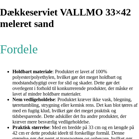
Dækkeserviet VALLMO 33×42
meleret sand
Fordele
Holdbart materiale
: Produktet er lavet af 100%
polyester/polyethylen, hvilket gør det meget holdbart og
modstandsdygtigt over for slid og skader. Dette gør det
overlegent i forhold til konkurrerende produkter, der måske er
lavet af mindre holdbare materialer.
Nem vedligeholdelse
: Produktet kræver ikke vask, blegning,
tørretumbling, strygning eller kemisk rens. Det kan blot tørres af
med en fugtig klud, hvilket gør det meget praktisk og
tidsbesparende. Dette adskiller det fra andre produkter, der
kræver mere besværlig vedligeholdelse.
Praktisk størrelse
: Med en bredde på 33 cm og en længde på
42 cm er dette produkt ideelt til forskellige formål. Denne
størrelse gør det nemt at transportere og opbevare, hvilket gør