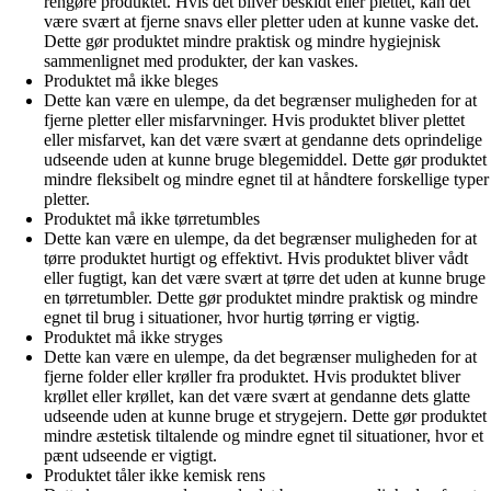
rengøre produktet. Hvis det bliver beskidt eller plettet, kan det
være svært at fjerne snavs eller pletter uden at kunne vaske det.
Dette gør produktet mindre praktisk og mindre hygiejnisk
sammenlignet med produkter, der kan vaskes.
Produktet må ikke bleges
Dette kan være en ulempe, da det begrænser muligheden for at
fjerne pletter eller misfarvninger. Hvis produktet bliver plettet
eller misfarvet, kan det være svært at gendanne dets oprindelige
udseende uden at kunne bruge blegemiddel. Dette gør produktet
mindre fleksibelt og mindre egnet til at håndtere forskellige typer
pletter.
Produktet må ikke tørretumbles
Dette kan være en ulempe, da det begrænser muligheden for at
tørre produktet hurtigt og effektivt. Hvis produktet bliver vådt
eller fugtigt, kan det være svært at tørre det uden at kunne bruge
en tørretumbler. Dette gør produktet mindre praktisk og mindre
egnet til brug i situationer, hvor hurtig tørring er vigtig.
Produktet må ikke stryges
Dette kan være en ulempe, da det begrænser muligheden for at
fjerne folder eller krøller fra produktet. Hvis produktet bliver
krøllet eller krøllet, kan det være svært at gendanne dets glatte
udseende uden at kunne bruge et strygejern. Dette gør produktet
mindre æstetisk tiltalende og mindre egnet til situationer, hvor et
pænt udseende er vigtigt.
Produktet tåler ikke kemisk rens