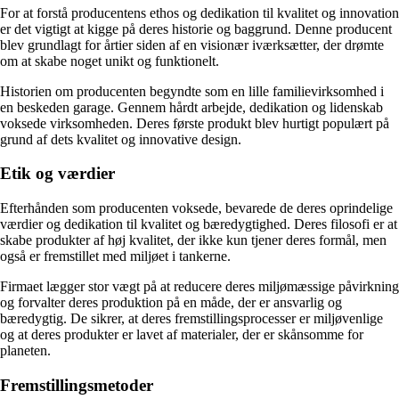
For at forstå producentens ethos og dedikation til kvalitet og innovation
er det vigtigt at kigge på deres historie og baggrund. Denne producent
blev grundlagt for årtier siden af en visionær iværksætter, der drømte
om at skabe noget unikt og funktionelt.
Historien om producenten begyndte som en lille familievirksomhed i
en beskeden garage. Gennem hårdt arbejde, dedikation og lidenskab
voksede virksomheden. Deres første produkt blev hurtigt populært på
grund af dets kvalitet og innovative design.
Etik og værdier
Efterhånden som producenten voksede, bevarede de deres oprindelige
værdier og dedikation til kvalitet og bæredygtighed. Deres filosofi er at
skabe produkter af høj kvalitet, der ikke kun tjener deres formål, men
også er fremstillet med miljøet i tankerne.
Firmaet lægger stor vægt på at reducere deres miljømæssige påvirkning
og forvalter deres produktion på en måde, der er ansvarlig og
bæredygtig. De sikrer, at deres fremstillingsprocesser er miljøvenlige
og at deres produkter er lavet af materialer, der er skånsomme for
planeten.
Fremstillingsmetoder