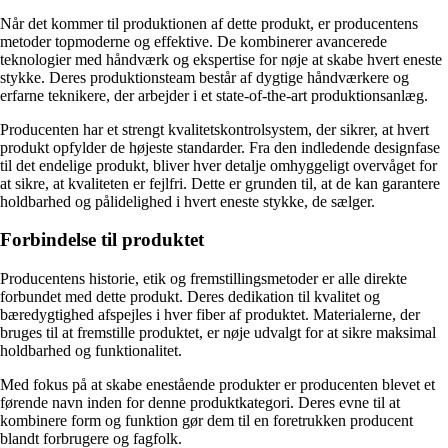
Når det kommer til produktionen af dette produkt, er producentens
metoder topmoderne og effektive. De kombinerer avancerede
teknologier med håndværk og ekspertise for nøje at skabe hvert eneste
stykke. Deres produktionsteam består af dygtige håndværkere og
erfarne teknikere, der arbejder i et state-of-the-art produktionsanlæg.
Producenten har et strengt kvalitetskontrolsystem, der sikrer, at hvert
produkt opfylder de højeste standarder. Fra den indledende designfase
til det endelige produkt, bliver hver detalje omhyggeligt overvåget for
at sikre, at kvaliteten er fejlfri. Dette er grunden til, at de kan garantere
holdbarhed og pålidelighed i hvert eneste stykke, de sælger.
Forbindelse til produktet
Producentens historie, etik og fremstillingsmetoder er alle direkte
forbundet med dette produkt. Deres dedikation til kvalitet og
bæredygtighed afspejles i hver fiber af produktet. Materialerne, der
bruges til at fremstille produktet, er nøje udvalgt for at sikre maksimal
holdbarhed og funktionalitet.
Med fokus på at skabe enestående produkter er producenten blevet et
førende navn inden for denne produktkategori. Deres evne til at
kombinere form og funktion gør dem til en foretrukken producent
blandt forbrugere og fagfolk.