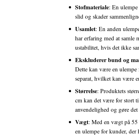
Stofmateriale
: En ulempe v
slid og skader sammenligne
Usamlet
: En anden ulempe 
har erfaring med at samle møb
ustabilitet, hvis det ikke s
Ekskluderer bund og ma
Dette kan være en ulempe f
separat, hvilket kan være 
Størrelse
: Produktets stø
cm kan det være for stort 
anvendelighed og gøre det 
Vægt
: Med en vægt på 55 k
en ulempe for kunder, der h