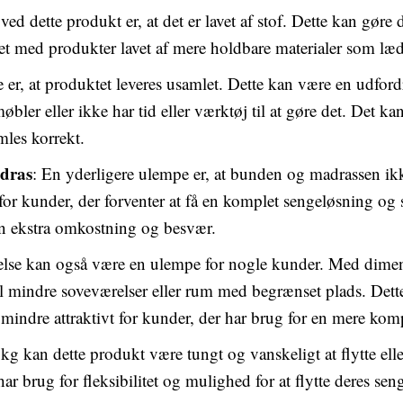
ed dette produkt er, at det er lavet af stof. Dette kan gøre d
t med produkter lavet af mere holdbare materialer som læde
er, at produktet leveres usamlet. Dette kan være en udford
ler eller ikke har tid eller værktøj til at gøre det. Det kan o
amles korrekt.
dras
: En yderligere ulempe er, at bunden og madrassen ikk
or kunder, der forventer at få en komplet sengeløsning og 
en ekstra omkostning og besvær.
rrelse kan også være en ulempe for nogle kunder. Med di
til mindre soveværelser eller rum med begrænset plads. Det
mindre attraktivt for kunder, der har brug for en mere kom
g kan dette produkt være tungt og vanskeligt at flytte elle
ar brug for fleksibilitet og mulighed for at flytte deres se