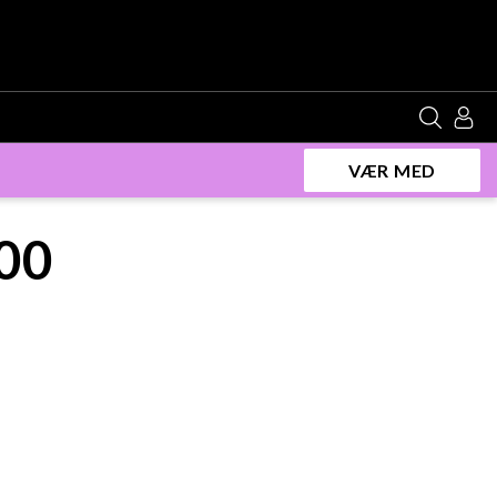
VÆR MED
00