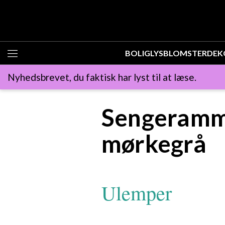
BOLIG
LYS
BLOMSTER
DEK
Nyhedsbrevet, du faktisk har lyst til at læse.
Sengeram
mørkegrå
Ulemper