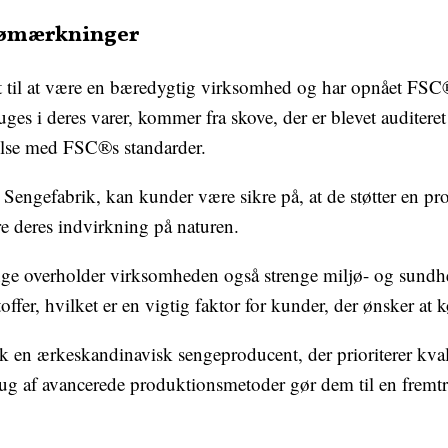
jømærkninger
t til at være en bæredygtig virksomhed og har opnået FSC®
ruges i deres varer, kommer fra skove, der er blevet auditeret 
else med FSC®s standarder.
Sengefabrik, kan kunder være sikre på, at de støtter en prod
re deres indvirkning på naturen.
nge overholder virksomheden også strenge miljø- og sundhed
stoffer, hvilket er en vigtig faktor for kunder, der ønsker a
k en ærkeskandinavisk sengeproducent, der prioriterer kva
rug af avancerede produktionsmetoder gør dem til en fremt