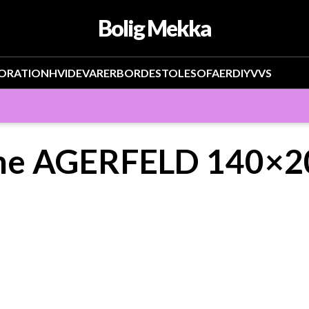
Bolig Mekka
ORATION
HVIDEVARER
BORDE
STOLE
SOFAER
DIY
VVS
me AGERFELD 140×2