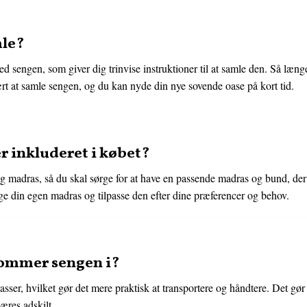
mle?
ed sengen, som giver dig trinvise instruktioner til at samle den. Så læng
rt at samle sengen, og du kan nyde din nye sovende oase på kort tid.
r inkluderet i købet?
 madras, så du skal sørge for at have en passende madras og bund, der 
ge din egen madras og tilpasse den efter dine præferencer og behov.
ommer sengen i?
ser, hvilket gør det mere praktisk at transportere og håndtere. Det gør d
æres adskilt.