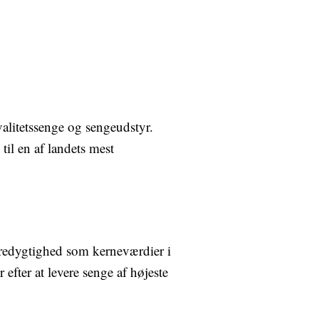
valitetssenge og sengeudstyr.
il en af landets mest
æredygtighed som kerneværdier i
efter at levere senge af højeste