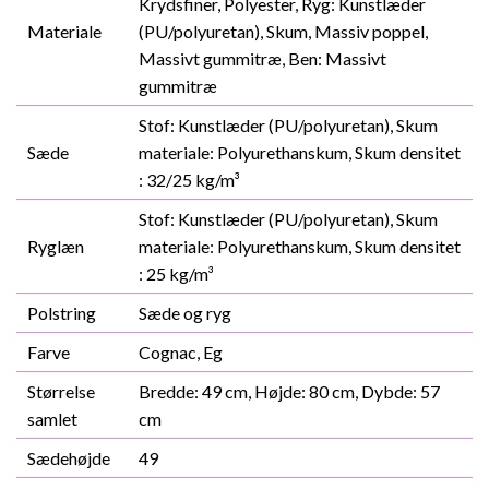
Krydsfiner, Polyester, Ryg: Kunstlæder
Materiale
(PU/polyuretan), Skum, Massiv poppel,
Massivt gummitræ, Ben: Massivt
gummitræ
Stof: Kunstlæder (PU/polyuretan), Skum
Sæde
materiale: Polyurethanskum, Skum densitet
: 32/25 kg/m³
Stof: Kunstlæder (PU/polyuretan), Skum
Ryglæn
materiale: Polyurethanskum, Skum densitet
: 25 kg/m³
Polstring
Sæde og ryg
Farve
Cognac, Eg
Størrelse
Bredde: 49 cm, Højde: 80 cm, Dybde: 57
samlet
cm
Sædehøjde
49