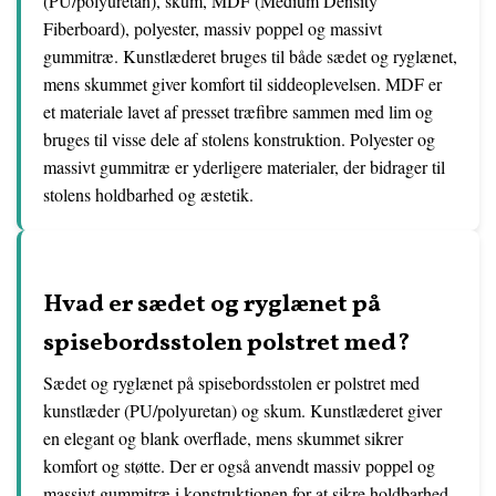
(PU/polyuretan), skum, MDF (Medium Density
Fiberboard), polyester, massiv poppel og massivt
gummitræ. Kunstlæderet bruges til både sædet og ryglænet,
mens skummet giver komfort til siddeoplevelsen. MDF er
et materiale lavet af presset træfibre sammen med lim og
bruges til visse dele af stolens konstruktion. Polyester og
massivt gummitræ er yderligere materialer, der bidrager til
stolens holdbarhed og æstetik.
Hvad er sædet og ryglænet på
spisebordsstolen polstret med?
Sædet og ryglænet på spisebordsstolen er polstret med
kunstlæder (PU/polyuretan) og skum. Kunstlæderet giver
en elegant og blank overflade, mens skummet sikrer
komfort og støtte. Der er også anvendt massiv poppel og
massivt gummitræ i konstruktionen for at sikre holdbarhed