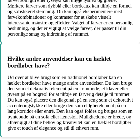
farver som gul eller lyserød kan tilføje lyshed og glæde.
Mørkere farver som dybblå eller bordeaux kan tilføje en formel
og sofistikeret stemning. Du kan også eksperimentere med
farvekombinationer og kontraster for at skabe visuelt
interessante mønstre og effekter. Valget af farver er en personlig
beslutning, og det er vigtigt at vælge farver, der passer til din
personlige smag og indretning af rummet.
Hvilke andre anvendelser kan en hæklet
bordløber have?
Ud over at blive brugt som en traditionel bordløber kan en
hæklet bordløber have mange andre anvendelser. Du kan bruge
den som et dekorativt element på en kommode, et klaver eller
øverst på en bogreol for at tilføje en farverig detalje til rummet.
Du kan også placere den diagonalt på en seng som et dekorativt
accenteringstykke eller bruge den som et løberelement på en
lang korridor eller entré. Den kan også foldes og bruges som en
pyntepude på en sofa eller lænestol. Mulighederne er brede, og
afhængigt af dine behov og kreativitet kan en hæklet bordløber
give et touch af elegance og stil til ethvert rum.