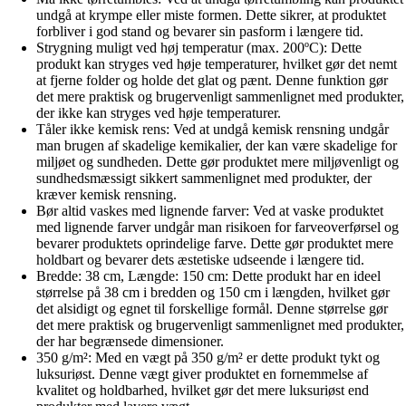
undgå at krympe eller miste formen. Dette sikrer, at produktet
forbliver i god stand og bevarer sin pasform i længere tid.
Strygning muligt ved høj temperatur (max. 200ºC): Dette
produkt kan stryges ved høje temperaturer, hvilket gør det nemt
at fjerne folder og holde det glat og pænt. Denne funktion gør
det mere praktisk og brugervenligt sammenlignet med produkter,
der ikke kan stryges ved høje temperaturer.
Tåler ikke kemisk rens: Ved at undgå kemisk rensning undgår
man brugen af skadelige kemikalier, der kan være skadelige for
miljøet og sundheden. Dette gør produktet mere miljøvenligt og
sundhedsmæssigt sikkert sammenlignet med produkter, der
kræver kemisk rensning.
Bør altid vaskes med lignende farver: Ved at vaske produktet
med lignende farver undgår man risikoen for farveoverførsel og
bevarer produktets oprindelige farve. Dette gør produktet mere
holdbart og bevarer dets æstetiske udseende i længere tid.
Bredde: 38 cm, Længde: 150 cm: Dette produkt har en ideel
størrelse på 38 cm i bredden og 150 cm i længden, hvilket gør
det alsidigt og egnet til forskellige formål. Denne størrelse gør
det mere praktisk og brugervenligt sammenlignet med produkter,
der har begrænsede dimensioner.
350 g/m²: Med en vægt på 350 g/m² er dette produkt tykt og
luksuriøst. Denne vægt giver produktet en fornemmelse af
kvalitet og holdbarhed, hvilket gør det mere luksuriøst end