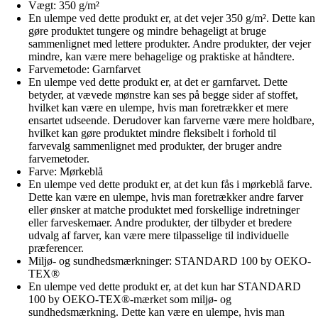
Vægt: 350 g/m²
En ulempe ved dette produkt er, at det vejer 350 g/m². Dette kan
gøre produktet tungere og mindre behageligt at bruge
sammenlignet med lettere produkter. Andre produkter, der vejer
mindre, kan være mere behagelige og praktiske at håndtere.
Farvemetode: Garnfarvet
En ulempe ved dette produkt er, at det er garnfarvet. Dette
betyder, at vævede mønstre kan ses på begge sider af stoffet,
hvilket kan være en ulempe, hvis man foretrækker et mere
ensartet udseende. Derudover kan farverne være mere holdbare,
hvilket kan gøre produktet mindre fleksibelt i forhold til
farvevalg sammenlignet med produkter, der bruger andre
farvemetoder.
Farve: Mørkeblå
En ulempe ved dette produkt er, at det kun fås i mørkeblå farve.
Dette kan være en ulempe, hvis man foretrækker andre farver
eller ønsker at matche produktet med forskellige indretninger
eller farveskemaer. Andre produkter, der tilbyder et bredere
udvalg af farver, kan være mere tilpasselige til individuelle
præferencer.
Miljø- og sundhedsmærkninger: STANDARD 100 by OEKO-
TEX®
En ulempe ved dette produkt er, at det kun har STANDARD
100 by OEKO-TEX®-mærket som miljø- og
sundhedsmærkning. Dette kan være en ulempe, hvis man