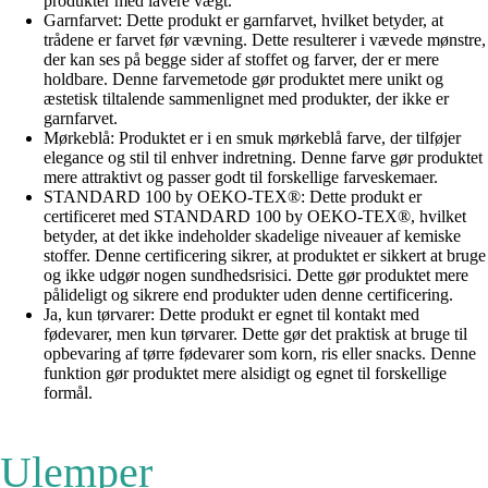
produkter med lavere vægt.
Garnfarvet: Dette produkt er garnfarvet, hvilket betyder, at
trådene er farvet før vævning. Dette resulterer i vævede mønstre,
der kan ses på begge sider af stoffet og farver, der er mere
holdbare. Denne farvemetode gør produktet mere unikt og
æstetisk tiltalende sammenlignet med produkter, der ikke er
garnfarvet.
Mørkeblå: Produktet er i en smuk mørkeblå farve, der tilføjer
elegance og stil til enhver indretning. Denne farve gør produktet
mere attraktivt og passer godt til forskellige farveskemaer.
STANDARD 100 by OEKO-TEX®: Dette produkt er
certificeret med STANDARD 100 by OEKO-TEX®, hvilket
betyder, at det ikke indeholder skadelige niveauer af kemiske
stoffer. Denne certificering sikrer, at produktet er sikkert at bruge
og ikke udgør nogen sundhedsrisici. Dette gør produktet mere
pålideligt og sikrere end produkter uden denne certificering.
Ja, kun tørvarer: Dette produkt er egnet til kontakt med
fødevarer, men kun tørvarer. Dette gør det praktisk at bruge til
opbevaring af tørre fødevarer som korn, ris eller snacks. Denne
funktion gør produktet mere alsidigt og egnet til forskellige
formål.
Ulemper