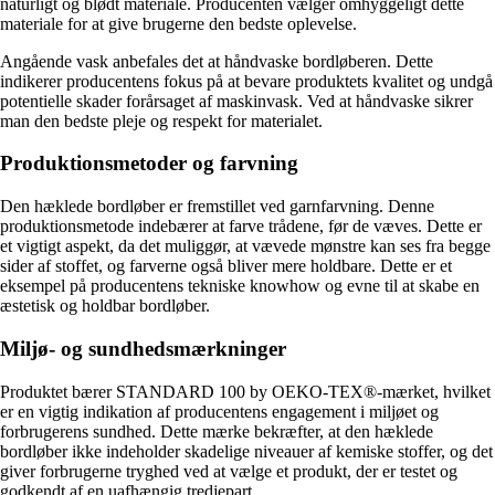
naturligt og blødt materiale. Producenten vælger omhyggeligt dette
materiale for at give brugerne den bedste oplevelse.
Angående vask anbefales det at håndvaske bordløberen. Dette
indikerer producentens fokus på at bevare produktets kvalitet og undgå
potentielle skader forårsaget af maskinvask. Ved at håndvaske sikrer
man den bedste pleje og respekt for materialet.
Produktionsmetoder og farvning
Den hæklede bordløber er fremstillet ved garnfarvning. Denne
produktionsmetode indebærer at farve trådene, før de væves. Dette er
et vigtigt aspekt, da det muliggør, at vævede mønstre kan ses fra begge
sider af stoffet, og farverne også bliver mere holdbare. Dette er et
eksempel på producentens tekniske knowhow og evne til at skabe en
æstetisk og holdbar bordløber.
Miljø- og sundhedsmærkninger
Produktet bærer STANDARD 100 by OEKO-TEX®-mærket, hvilket
er en vigtig indikation af producentens engagement i miljøet og
forbrugerens sundhed. Dette mærke bekræfter, at den hæklede
bordløber ikke indeholder skadelige niveauer af kemiske stoffer, og det
giver forbrugerne tryghed ved at vælge et produkt, der er testet og
godkendt af en uafhængig tredjepart.