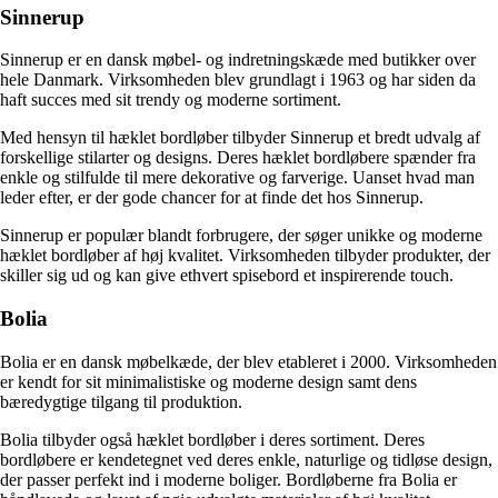
Sinnerup
Sinnerup er en dansk møbel- og indretningskæde med butikker over
hele Danmark. Virksomheden blev grundlagt i 1963 og har siden da
haft succes med sit trendy og moderne sortiment.
Med hensyn til hæklet bordløber tilbyder Sinnerup et bredt udvalg af
forskellige stilarter og designs. Deres hæklet bordløbere spænder fra
enkle og stilfulde til mere dekorative og farverige. Uanset hvad man
leder efter, er der gode chancer for at finde det hos Sinnerup.
Sinnerup er populær blandt forbrugere, der søger unikke og moderne
hæklet bordløber af høj kvalitet. Virksomheden tilbyder produkter, der
skiller sig ud og kan give ethvert spisebord et inspirerende touch.
Bolia
Bolia er en dansk møbelkæde, der blev etableret i 2000. Virksomheden
er kendt for sit minimalistiske og moderne design samt dens
bæredygtige tilgang til produktion.
Bolia tilbyder også hæklet bordløber i deres sortiment. Deres
bordløbere er kendetegnet ved deres enkle, naturlige og tidløse design,
der passer perfekt ind i moderne boliger. Bordløberne fra Bolia er