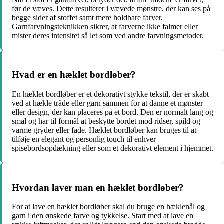
før de væves. Dette resulterer i vævede mønstre, der kan ses på
begge sider af stoffet samt mere holdbare farver.
Garnfarvningsteknikken sikrer, at farverne ikke falmer eller
mister deres intensitet så let som ved andre farvningsmetoder.
Hvad er en hæklet bordløber?
En hæklet bordløber er et dekorativt stykke tekstil, der er skabt
ved at hækle tråde eller garn sammen for at danne et mønster
eller design, der kan placeres på et bord. Den er normalt lang og
smal og har til formål at beskytte bordet mod ridser, spild og
varme gryder eller fade. Hæklet bordløber kan bruges til at
tilføje en elegant og personlig touch til enhver
spisebordsopdækning eller som et dekorativt element i hjemmet.
Hvordan laver man en hæklet bordløber?
For at lave en hæklet bordløber skal du bruge en hæklenål og
garn i den ønskede farve og tykkelse. Start med at lave en