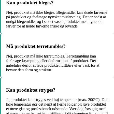
Kan produktet bleges?
Nej, produktet må ikke bleges. Blegemidler kan skade farverne
på produktet og forårsage uønsket misfarvning. Det er bedst at
undgå blegemidler og i stedet vaske produktet med lignende
farver for at holde farverne friske og levende.
Må produktet tørretumbles?
Nej, produktet må ikke tørretumbles. Tørretumbling kan
forårsage krympning eller deformation af produktet. Det
anbefales derfor at lade produktet lufttørre efter vask for at
bevare dets form og struktur.
Kan produktet stryges?
Ja, produktet kan stryges ved høj temperatur (max. 200ºC). Den
høje temperatur gør det nemt at fjerne folder og give produktet
et mere glat og professionelt udseende. Vær dog forsigtig med
at anvende den korrekte indstilling på dit strygejern for at undgå