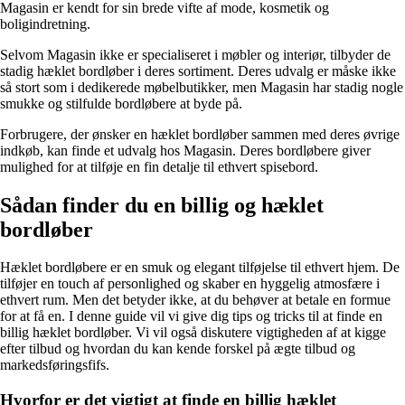
Magasin er kendt for sin brede vifte af mode, kosmetik og
boligindretning.
Selvom Magasin ikke er specialiseret i møbler og interiør, tilbyder de
stadig hæklet bordløber i deres sortiment. Deres udvalg er måske ikke
så stort som i dedikerede møbelbutikker, men Magasin har stadig nogle
smukke og stilfulde bordløbere at byde på.
Forbrugere, der ønsker en hæklet bordløber sammen med deres øvrige
indkøb, kan finde et udvalg hos Magasin. Deres bordløbere giver
mulighed for at tilføje en fin detalje til ethvert spisebord.
Sådan finder du en billig og hæklet
bordløber
Hæklet bordløbere er en smuk og elegant tilføjelse til ethvert hjem. De
tilføjer en touch af personlighed og skaber en hyggelig atmosfære i
ethvert rum. Men det betyder ikke, at du behøver at betale en formue
for at få en. I denne guide vil vi give dig tips og tricks til at finde en
billig hæklet bordløber. Vi vil også diskutere vigtigheden af at kigge
efter tilbud og hvordan du kan kende forskel på ægte tilbud og
markedsføringsfifs.
Hvorfor er det vigtigt at finde en billig hæklet