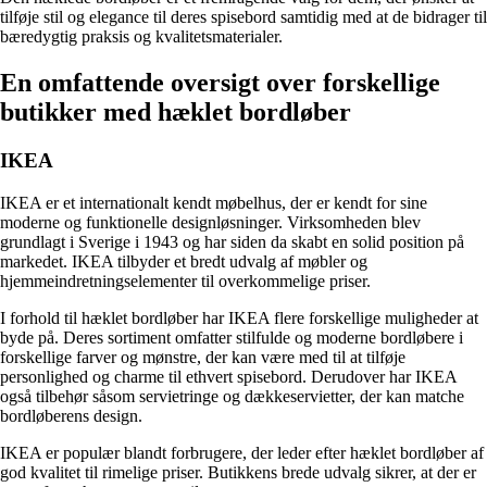
tilføje stil og elegance til deres spisebord samtidig med at de bidrager til
bæredygtig praksis og kvalitetsmaterialer.
En omfattende oversigt over forskellige
butikker med hæklet bordløber
IKEA
IKEA er et internationalt kendt møbelhus, der er kendt for sine
moderne og funktionelle designløsninger. Virksomheden blev
grundlagt i Sverige i 1943 og har siden da skabt en solid position på
markedet. IKEA tilbyder et bredt udvalg af møbler og
hjemmeindretningselementer til overkommelige priser.
I forhold til hæklet bordløber har IKEA flere forskellige muligheder at
byde på. Deres sortiment omfatter stilfulde og moderne bordløbere i
forskellige farver og mønstre, der kan være med til at tilføje
personlighed og charme til ethvert spisebord. Derudover har IKEA
også tilbehør såsom servietringe og dækkeservietter, der kan matche
bordløberens design.
IKEA er populær blandt forbrugere, der leder efter hæklet bordløber af
god kvalitet til rimelige priser. Butikkens brede udvalg sikrer, at der er