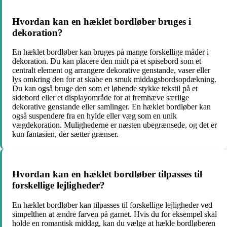
Hvordan kan en hæklet bordløber bruges i
dekoration?
En hæklet bordløber kan bruges på mange forskellige måder i
dekoration. Du kan placere den midt på et spisebord som et
centralt element og arrangere dekorative genstande, vaser eller
lys omkring den for at skabe en smuk middagsbordsopdækning.
Du kan også bruge den som et løbende stykke tekstil på et
sidebord eller et displayområde for at fremhæve særlige
dekorative genstande eller samlinger. En hæklet bordløber kan
også suspendere fra en hylde eller væg som en unik
vægdekoration. Mulighederne er næsten ubegrænsede, og det er
kun fantasien, der sætter grænser.
Hvordan kan en hæklet bordløber tilpasses til
forskellige lejligheder?
En hæklet bordløber kan tilpasses til forskellige lejligheder ved
simpelthen at ændre farven på garnet. Hvis du for eksempel skal
holde en romantisk middag, kan du vælge at hækle bordløberen