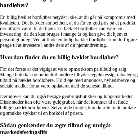
bordløber?
En billig hæklet bordløber betyder ikke, at du går på kompromis med
kvaliteten. Det betyder simpelthen, at du får en god pris på et produkt,
der tilføjer værdi til dit hjem. En hæklet bordløber kan være en
investering, da den kan bruges i mange år og kan give dit hjem et
personligt præg. Ved at finde en billig hæklet bordløber kan du frigøre
penge til at investere i andre dele af dit hjemindretning.
Hvordan finder du en billig hæklet bordløber?
For det første er det vigtigt at være opmærksom på tilbud og salg.
Mange butikker og onlineforhandlere tilbyder regelmæssigt rabatter og
tilbud på hæklet bordløbere. Hold øje med annoncer, nyhedsbreve og
sociale medier for at være opdateret med de seneste tilbud.
Derudover kan du også besøge genbrugsbutikker og loppemarkeder.
Disse steder kan ofte være guldgruber, når det kommer til at finde
billige hæklet bordløbere. Selvom de brugte, kan du ofte finde unikke
og smukke stykker til en brøkdel af prisen.
Sådan genkender du ægte tilbud og undgår
markedsføringsfifs