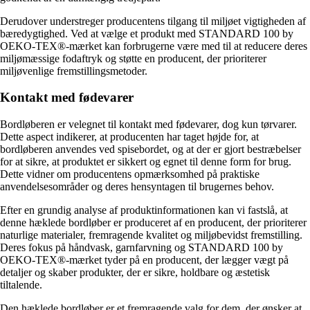
Derudover understreger producentens tilgang til miljøet vigtigheden af
bæredygtighed. Ved at vælge et produkt med STANDARD 100 by
OEKO-TEX®-mærket kan forbrugerne være med til at reducere deres
miljømæssige fodaftryk og støtte en producent, der prioriterer
miljøvenlige fremstillingsmetoder.
Kontakt med fødevarer
Bordløberen er velegnet til kontakt med fødevarer, dog kun tørvarer.
Dette aspect indikerer, at producenten har taget højde for, at
bordløberen anvendes ved spisebordet, og at der er gjort bestræbelser
for at sikre, at produktet er sikkert og egnet til denne form for brug.
Dette vidner om producentens opmærksomhed på praktiske
anvendelsesområder og deres hensyntagen til brugernes behov.
Efter en grundig analyse af produktinformationen kan vi fastslå, at
denne hæklede bordløber er produceret af en producent, der prioriterer
naturlige materialer, fremragende kvalitet og miljøbevidst fremstilling.
Deres fokus på håndvask, garnfarvning og STANDARD 100 by
OEKO-TEX®-mærket tyder på en producent, der lægger vægt på
detaljer og skaber produkter, der er sikre, holdbare og æstetisk
tiltalende.
Den hæklede bordløber er et fremragende valg for dem, der ønsker at