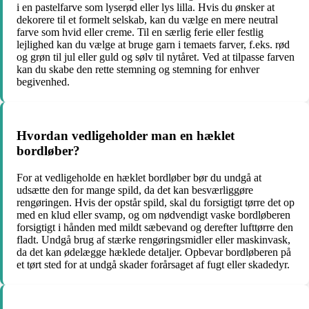
i en pastelfarve som lyserød eller lys lilla. Hvis du ønsker at
dekorere til et formelt selskab, kan du vælge en mere neutral
farve som hvid eller creme. Til en særlig ferie eller festlig
lejlighed kan du vælge at bruge garn i temaets farver, f.eks. rød
og grøn til jul eller guld og sølv til nytåret. Ved at tilpasse farven
kan du skabe den rette stemning og stemning for enhver
begivenhed.
Hvordan vedligeholder man en hæklet
bordløber?
For at vedligeholde en hæklet bordløber bør du undgå at
udsætte den for mange spild, da det kan besværliggøre
rengøringen. Hvis der opstår spild, skal du forsigtigt tørre det op
med en klud eller svamp, og om nødvendigt vaske bordløberen
forsigtigt i hånden med mildt sæbevand og derefter lufttørre den
fladt. Undgå brug af stærke rengøringsmidler eller maskinvask,
da det kan ødelægge hæklede detaljer. Opbevar bordløberen på
et tørt sted for at undgå skader forårsaget af fugt eller skadedyr.