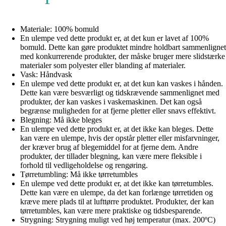
Materiale: 100% bomuld
En ulempe ved dette produkt er, at det kun er lavet af 100%
bomuld. Dette kan gøre produktet mindre holdbart sammenlignet
med konkurrerende produkter, der måske bruger mere slidstærke
materialer som polyester eller blanding af materialer.
Vask: Håndvask
En ulempe ved dette produkt er, at det kun kan vaskes i hånden.
Dette kan være besværligt og tidskrævende sammenlignet med
produkter, der kan vaskes i vaskemaskinen. Det kan også
begrænse muligheden for at fjerne pletter eller snavs effektivt.
Blegning: Må ikke bleges
En ulempe ved dette produkt er, at det ikke kan bleges. Dette
kan være en ulempe, hvis der opstår pletter eller misfarvninger,
der kræver brug af blegemiddel for at fjerne dem. Andre
produkter, der tillader blegning, kan være mere fleksible i
forhold til vedligeholdelse og rengøring.
Tørretumbling: Må ikke tørretumbles
En ulempe ved dette produkt er, at det ikke kan tørretumbles.
Dette kan være en ulempe, da det kan forlænge tørretiden og
kræve mere plads til at lufttørre produktet. Produkter, der kan
tørretumbles, kan være mere praktiske og tidsbesparende.
Strygning: Strygning muligt ved høj temperatur (max. 200ºC)