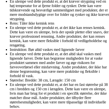
En ulempe ved dette produkt er, at det kræver strygning ved en
høj temperatur for at fjerne folder og rynker. Dette kan være
tidskrævende og besværligt sammenlignet med produkter, der er
mere modstandsdygtige over for folder og rynker og ikke kræver
strygning.
Rens: Tåler ikke kemisk rens
En ulempe ved dette produkt er, at det ikke kan renses kemisk.
Dette kan være en ulempe, hvis der opstår pletter eller snavs, der
kræver professionel rensning. Andre produkter, der kan renses
kemisk, kan være mere fleksible i forhold til vedligeholdelse og
rengøring.
Instruktion: Bør altid vaskes med lignende farver
En ulempe ved dette produkt er, at det altid skal vaskes med
lignende farver. Dette kan begrænse muligheden for at vaske
produktet sammen med andre farver og øge risikoen for
farveoverførsel eller misfarvning. Andre produkter, der ikke har
denne begrænsning, kan være mere praktiske og fleksible i
forhold til vask.
Størrelse: Bredde: 38 cm, Længde: 150 cm
En ulempe ved dette produkt er, at det har en fast størrelse på 38
cm i bredden og 150 cm i længden. Dette kan være en ulempe,
hvis man har brug for et produkt i en specifik størrelse, der ikke
matcher disse mål. Andre produkter, der tilbyder flere
størrelsesmuligheder, kan være mere tilpasselige til individuelle
behov.