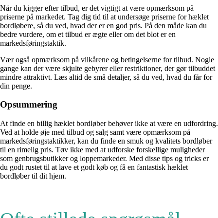
Når du kigger efter tilbud, er det vigtigt at være opmærksom på
priserne på markedet. Tag dig tid til at undersøge priserne for hæklet
bordløbere, så du ved, hvad der er en god pris. På den måde kan du
bedre vurdere, om et tilbud er ægte eller om det blot er en
markedsføringstaktik.
Vær også opmærksom på vilkårene og betingelserne for tilbud. Nogle
gange kan der være skjulte gebyrer eller restriktioner, der gør tilbuddet
mindre attraktivt. Læs altid de små detaljer, så du ved, hvad du får for
din penge.
Opsummering
At finde en billig hæklet bordløber behøver ikke at være en udfordring.
Ved at holde øje med tilbud og salg samt være opmærksom på
markedsføringstaktikker, kan du finde en smuk og kvalitets bordløber
til en rimelig pris. Tøv ikke med at udforske forskellige muligheder
som genbrugsbutikker og loppemarkeder. Med disse tips og tricks er
du godt rustet til at lave et godt køb og få en fantastisk hæklet
bordløber til dit hjem.