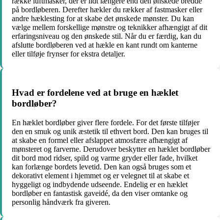
række luftmasker, der er lidt længere end den ønskede bredde
på bordløberen. Derefter hækler du rækker af fastmasker eller
andre hæklesting for at skabe det ønskede mønster. Du kan
vælge mellem forskellige mønstre og teknikker afhængigt af dit
erfaringsniveau og den ønskede stil. Når du er færdig, kan du
afslutte bordløberen ved at hækle en kant rundt om kanterne
eller tilføje frynser for ekstra detaljer.
Hvad er fordelene ved at bruge en hæklet
bordløber?
En hæklet bordløber giver flere fordele. For det første tilføjer
den en smuk og unik æstetik til ethvert bord. Den kan bruges til
at skabe en formel eller afslappet atmosfære afhængigt af
mønsteret og farverne. Derudover beskytter en hæklet bordløber
dit bord mod ridser, spild og varme gryder eller fade, hvilket
kan forlænge bordets levetid. Den kan også bruges som et
dekorativt element i hjemmet og er velegnet til at skabe et
hyggeligt og indbydende udseende. Endelig er en hæklet
bordløber en fantastisk gaveidé, da den viser omtanke og
personlig håndværk fra giveren.