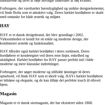
håndlavede og lavet af nøje udvalgte materialer af høj kvalitet.
Forbrugere, der værdsætter bæredygtighed og unikke designelementer,
vil finde Bolia som et attraktivt valg. Deres hæklet bordløbere er skabt
med omtanke for både æstetik og miljøet.
HAY
HAY er et dansk designbrand, der blev grundlagt i 2002.
Virksomheden er kendt for sit enkle og moderne design, der
kombinerer æstetik og funktionalitet.
HAY tilbyder også hæklet bordløber i deres sortiment. Deres
bordløbere er kendetegnet ved deres rene linjer, enkelhed og
alsidighed. Hæklet bordløber fra HAY passer perfekt ind i både
moderne og mere klassiske indretninger.
Forbrugere, der søger moderne og stilfulde løsninger til deres
spisebord, vil finde HAY som et ideelt valg. HAYs hæklet bordløbere
er tidsløse og elegante, og de kan tilføje det perfekte touch til ethvert
hjem.
Magasin
Magasin er et dansk stormagasin, der har eksisteret siden 1868.