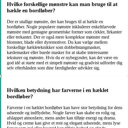
Hvilke forskellige mønstre kan man bruge til at
hækle en bordløber?
Der er utallige mønstre, der kan bruges til at hækle en
bordløber. Nogle populære mønstre inkluderer enkeltfarvede
mønstre med gentagne geometriske former som cirkler, firkanter
eller trekanter. Der er også mere komplekse mønstre med
blomster, blade eller dyremotiver. Du kan vælge mellem
forskellige hækleteknikker som dobbeltstangmasker,
kædemasker eller buede masker for at skabe interessante
teksturer og mønstre. Hvis du er nybegynder, kan det være en
god idé at starte med et simpelt mønster og gradvist udfordre dig
selv efterhånden som dine færdigheder udvikler sig.
Hvilken betydning har farverne i en hæklet
bordløber?
Farverne i en hæklet bordløber kan have stor betydning for dens
udseende og indflydelse. Nogle farver kan skabe en rolig og
afslappet atmosfære, mens andre kan tilføje energi og drama.
Hvid og creme kan give et rent og elegant udseende, mens lyse