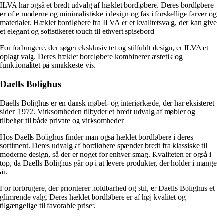
ILVA har også et bredt udvalg af hæklet bordløbere. Deres bordløbere
er ofte moderne og minimalistiske i design og fås i forskellige farver og
materialer. Hæklet bordløbere fra ILVA er et kvalitetsvalg, der kan give
et elegant og sofistikeret touch til ethvert spisebord.
For forbrugere, der søger eksklusivitet og stilfuldt design, er ILVA et
oplagt valg. Deres hæklet bordløbere kombinerer æstetik og
funktionalitet på smukkeste vis.
Daells Bolighus
Daells Bolighus er en dansk møbel- og interiørkæde, der har eksisteret
siden 1972. Virksomheden tilbyder et bredt udvalg af møbler og
tilbehør til både private og virksomheder.
Hos Daells Bolighus finder man også hæklet bordløbere i deres
sortiment. Deres udvalg af bordløbere spænder bredt fra klassiske til
moderne design, så der er noget for enhver smag. Kvaliteten er også i
top, da Daells Bolighus går op i at levere produkter, der holder i mange
år.
For forbrugere, der prioriterer holdbarhed og stil, er Daells Bolighus et
glimrende valg. Deres hæklet bordløbere er af høj kvalitet og
tilgængelige til favorable priser.