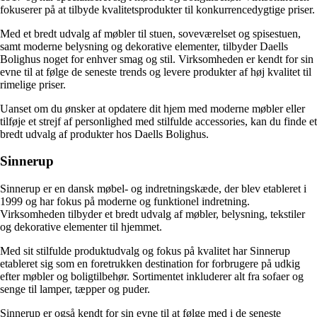
fokuserer på at tilbyde kvalitetsprodukter til konkurrencedygtige priser.
Med et bredt udvalg af møbler til stuen, soveværelset og spisestuen,
samt moderne belysning og dekorative elementer, tilbyder Daells
Bolighus noget for enhver smag og stil. Virksomheden er kendt for sin
evne til at følge de seneste trends og levere produkter af høj kvalitet til
rimelige priser.
Uanset om du ønsker at opdatere dit hjem med moderne møbler eller
tilføje et strejf af personlighed med stilfulde accessories, kan du finde et
bredt udvalg af produkter hos Daells Bolighus.
Sinnerup
Sinnerup er en dansk møbel- og indretningskæde, der blev etableret i
1999 og har fokus på moderne og funktionel indretning.
Virksomheden tilbyder et bredt udvalg af møbler, belysning, tekstiler
og dekorative elementer til hjemmet.
Med sit stilfulde produktudvalg og fokus på kvalitet har Sinnerup
etableret sig som en foretrukken destination for forbrugere på udkig
efter møbler og boligtilbehør. Sortimentet inkluderer alt fra sofaer og
senge til lamper, tæpper og puder.
Sinnerup er også kendt for sin evne til at følge med i de seneste