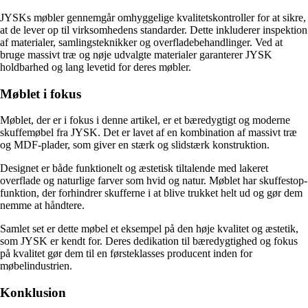
JYSKs møbler gennemgår omhyggelige kvalitetskontroller for at sikre,
at de lever op til virksomhedens standarder. Dette inkluderer inspektion
af materialer, samlingsteknikker og overfladebehandlinger. Ved at
bruge massivt træ og nøje udvalgte materialer garanterer JYSK
holdbarhed og lang levetid for deres møbler.
Møblet i fokus
Møblet, der er i fokus i denne artikel, er et bæredygtigt og moderne
skuffemøbel fra JYSK. Det er lavet af en kombination af massivt træ
og MDF-plader, som giver en stærk og slidstærk konstruktion.
Designet er både funktionelt og æstetisk tiltalende med lakeret
overflade og naturlige farver som hvid og natur. Møblet har skuffestop-
funktion, der forhindrer skufferne i at blive trukket helt ud og gør dem
nemme at håndtere.
Samlet set er dette møbel et eksempel på den høje kvalitet og æstetik,
som JYSK er kendt for. Deres dedikation til bæredygtighed og fokus
på kvalitet gør dem til en førsteklasses producent inden for
møbelindustrien.
Konklusion