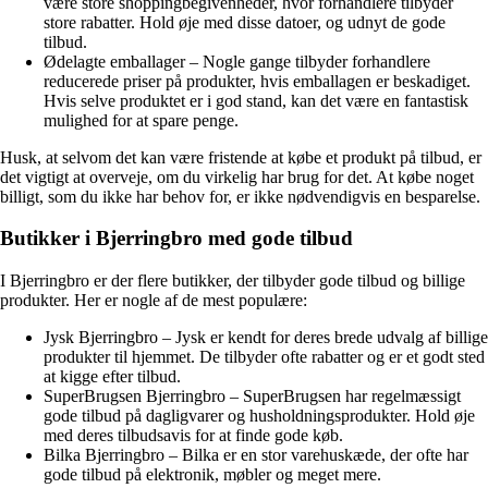
være store shoppingbegivenheder, hvor forhandlere tilbyder
store rabatter. Hold øje med disse datoer, og udnyt de gode
tilbud.
Ødelagte emballager – Nogle gange tilbyder forhandlere
reducerede priser på produkter, hvis emballagen er beskadiget.
Hvis selve produktet er i god stand, kan det være en fantastisk
mulighed for at spare penge.
Husk, at selvom det kan være fristende at købe et produkt på tilbud, er
det vigtigt at overveje, om du virkelig har brug for det. At købe noget
billigt, som du ikke har behov for, er ikke nødvendigvis en besparelse.
Butikker i Bjerringbro med gode tilbud
I Bjerringbro er der flere butikker, der tilbyder gode tilbud og billige
produkter. Her er nogle af de mest populære:
Jysk Bjerringbro – Jysk er kendt for deres brede udvalg af billige
produkter til hjemmet. De tilbyder ofte rabatter og er et godt sted
at kigge efter tilbud.
SuperBrugsen Bjerringbro – SuperBrugsen har regelmæssigt
gode tilbud på dagligvarer og husholdningsprodukter. Hold øje
med deres tilbudsavis for at finde gode køb.
Bilka Bjerringbro – Bilka er en stor varehuskæde, der ofte har
gode tilbud på elektronik, møbler og meget mere.