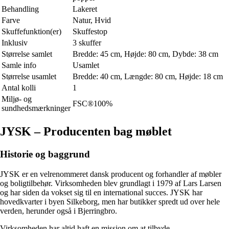
Behandling
Lakeret
Farve
Natur, Hvid
Skuffefunktion(er)
Skuffestop
Inklusiv
3 skuffer
Størrelse samlet
Bredde: 45 cm, Højde: 80 cm, Dybde: 38 cm
Samle info
Usamlet
Størrelse usamlet
Bredde: 40 cm, Længde: 80 cm, Højde: 18 cm
Antal kolli
1
Miljø- og
FSC®100%
sundhedsmærkninger
JYSK – Producenten bag møblet
Historie og baggrund
JYSK er en velrenommeret dansk producent og forhandler af møbler
og boligtilbehør. Virksomheden blev grundlagt i 1979 af Lars Larsen
og har siden da vokset sig til en international succes. JYSK har
hovedkvarter i byen Silkeborg, men har butikker spredt ud over hele
verden, herunder også i Bjerringbro.
Virksomheden har altid haft en mission om at tilbyde