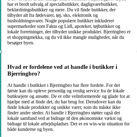
har et bredt udvalg af specialbutikker, dagligvarebutikker,
beklædningsbutikker og mere. Du vil finde butikker, der
tilbyder alt fra fødevarer, tøj, sko, elektronik og
husholdningsvarer. Nogle populære butikker inkluderer
supermarkeder som Fakta og Lidl, apoteker, tøjbutikker og
lokale forretninger, der tilbyder unikke produkter. Bjerringbro er
et shoppingmekka, og du vil ikke mangle muligheder, når du
besøger byen.
Hvad er fordelene ved at handle i butikker i
Bjerringbro?
At handle i butikker i Bjerringbro har flere fordele. For det
første kan du opleve personlig og venlig service fra de lokale
butiksejere og ansatte. De er ofte velinformerede og glade for at
hjælpe med at finde det, du har brug for. Derudover kan du
finde lokale produkter og unikke varer, som du måske ikke
finder andre steder. At handle i Bjerringbro støtter også det
lokale samfund ved at bidrage til den økonomiske vækst og
bidrage til lokale arbejdspladser. Det er en win-win situation for
både kunderne og byen.