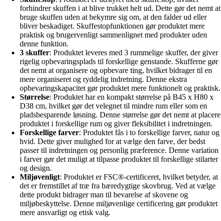
forhindrer skuffen i at blive trukket helt ud. Dette gør det nemt at
bruge skuffen uden at bekymre sig om, at den falder ud eller
bliver beskadiget. Skuffestopfunktionen gør produktet mere
praktisk og brugervenligt sammenlignet med produkter uden
denne funktion.
3 skuffer
: Produktet leveres med 3 rummelige skuffer, der giver
rigelig opbevaringsplads til forskellige genstande. Skufferne gør
det nemt at organisere og opbevare ting, hvilket bidrager til en
mere organiseret og ryddelig indretning. Denne ekstra
opbevaringskapacitet gør produktet mere funktionelt og praktisk.
Størrelse
: Produktet har en kompakt størrelse på B45 x H80 x
D38 cm, hvilket gør det velegnet til mindre rum eller som en
pladsbesparende løsning. Denne størrelse gør det nemt at placere
produktet i forskellige rum og giver fleksibilitet i indretningen.
Forskellige farver
: Produktet fås i to forskellige farver, natur og
hvid. Dette giver mulighed for at vælge den farve, der bedst
passer til indretningen og personlig præference. Denne variation
i farver gør det muligt at tilpasse produktet til forskellige stilarter
og design.
Miljøvenligt
: Produktet er FSC®-certificeret, hvilket betyder, at
det er fremstillet af træ fra bæredygtige skovbrug. Ved at vælge
dette produkt bidrager man til bevarelse af skovene og
miljøbeskyttelse. Denne miljøvenlige certificering gør produktet
mere ansvarligt og etisk valg.