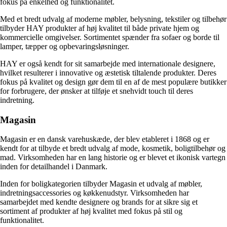
fokus på enkelhed og funktionalitet.
Med et bredt udvalg af moderne møbler, belysning, tekstiler og tilbehør
tilbyder HAY produkter af høj kvalitet til både private hjem og
kommercielle omgivelser. Sortimentet spænder fra sofaer og borde til
lamper, tæpper og opbevaringsløsninger.
HAY er også kendt for sit samarbejde med internationale designere,
hvilket resulterer i innovative og æstetisk tiltalende produkter. Deres
fokus på kvalitet og design gør dem til en af ​​de mest populære butikker
for forbrugere, der ønsker at tilføje et snehvidt touch til deres
indretning.
Magasin
Magasin er en dansk varehuskæde, der blev etableret i 1868 og er
kendt for at tilbyde et bredt udvalg af mode, kosmetik, boligtilbehør og
mad. Virksomheden har en lang historie og er blevet et ikonisk vartegn
inden for detailhandel i Danmark.
Inden for boligkategorien tilbyder Magasin et udvalg af møbler,
indretningsaccessories og køkkenudstyr. Virksomheden har
samarbejdet med kendte designere og brands for at sikre sig et
sortiment af produkter af høj kvalitet med fokus på stil og
funktionalitet.