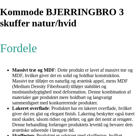
Kommode BJERRINGBRO 3
skuffer natur/hvid
Fordele
Massivt træ og MDF
: Dette produkt er lavet af massivt træ og
MDF, hvilket giver det en solid og holdbar konstruktion.
Massivt træ tilføjer en naturlig og æstetisk appel, mens MDF
(Medium Density Fiberboard) tilføjer stabilitet og
modstandsdygtighed mod deformation. Denne kombination af
materialer gør produktet mere holdbart og langvarigt
sammenlignet med konkurrerende produkter.
Lakeret overflade
: Produktet har en lakeret overflade, hvilket
giver det en glat og elegant finish. Lakering beskytter også træet
mod skader, såsom ridser og pletter, og gør det nemt at rengøre.
Denne behandling forlænger produktets levetid og bevarer dets
æstetiske udseende i længere tid.
Skuffestop
: Produktet er udstyret med skuffestop, hvilket