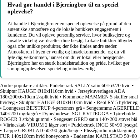
Hvad gør handel i Bjerringbro til en speciel
oplevelse?
At handle i Bjerringbro er en speciel oplevelse på grund af den
autentiske atmosfære og de lokale butikkers engagement i
kunderne. Du vil opleve personlig service, hvor butiksejere og
ansatte virkelig værdsætter dine besøg. Lokale butikker tilbyder
også ofte unikke produkter, der ikke findes andre steder.
Atmosfæren i byen er venlig og imødekommende, og du vil
føle dig velkommen, uanset om du er lokal eller besøgende.
Bjerringbro har en stærk handelstradition og pride, hvilket gør
shoppingoplevelsen speciel og mindeværdig.
Andre populære artikler:
Pudebetræk SALLY satin 60×63/70 hvid
•
Skulptur HAUGE Ø10xH10cm hvid
•
Jerseykuvertlagen ADA
180x200x6-10cm 2-split hvid
•
Kommode MAMMEN 5 skuffer smal
hvid/eg
•
Skulptur HAUGE Ø10xH10cm hvid
•
Reol RY 5 hylder eg
•
Loungesæt BEJSTRUP 4-personers grå
•
Sengeramme AGERFELD
140×200 mørkegrå
•
Dyne/pudesæt SGL KVITEGGA
•
Tørrebolde
ROGER 3 stk/pk gummi
•
Sengesæt GERD satin 140×200 støvet blå
•
Vitrineskab VIRUM 2 låger sort
•
Pudebetræk INGE 50×90 lysegrå
•
Tæppe GROBLAD 60×90 grøn/beige
•
Plisségardin mørklægning
FUR 140x160cm hvid honeycomb
•
Bademåtte KARLSTAD 50×80