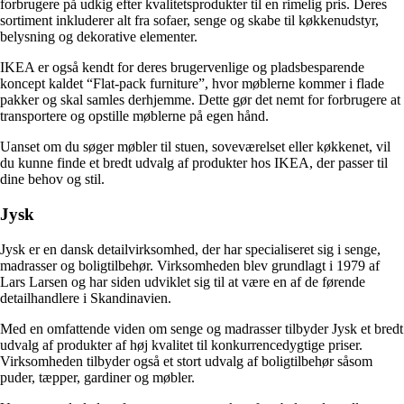
forbrugere på udkig efter kvalitetsprodukter til en rimelig pris. Deres
sortiment inkluderer alt fra sofaer, senge og skabe til køkkenudstyr,
belysning og dekorative elementer.
IKEA er også kendt for deres brugervenlige og pladsbesparende
koncept kaldet “Flat-pack furniture”, hvor møblerne kommer i flade
pakker og skal samles derhjemme. Dette gør det nemt for forbrugere at
transportere og opstille møblerne på egen hånd.
Uanset om du søger møbler til stuen, soveværelset eller køkkenet, vil
du kunne finde et bredt udvalg af produkter hos IKEA, der passer til
dine behov og stil.
Jysk
Jysk er en dansk detailvirksomhed, der har specialiseret sig i senge,
madrasser og boligtilbehør. Virksomheden blev grundlagt i 1979 af
Lars Larsen og har siden udviklet sig til at være en af de førende
detailhandlere i Skandinavien.
Med en omfattende viden om senge og madrasser tilbyder Jysk et bredt
udvalg af produkter af høj kvalitet til konkurrencedygtige priser.
Virksomheden tilbyder også et stort udvalg af boligtilbehør såsom
puder, tæpper, gardiner og møbler.