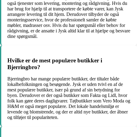
også tjenester som levering, montering og rådgivning. Hvis du
har brug for hjælp til at transportere de købte varer, kan Jysk
arrangere levering til dit hjem. Derudover tilbyder de også
monteringsservice, hvor de professionelt samler de købte
møbler, madrasser osv. Hvis du har spørgsmål eller behov for
rådgivning, er de ansatte i Jysk altid klar til at hjælpe og besvare
dine spørgsmål.
Hvilke er de mest populære butikker i
Bjerringbro?
Bjerringbro har mange populære butikker, der tiltaler både
lokalbefolkningen og besøgende. Jysk er uden tvivl en af ​​de
mest populære butikker, især på grund af sin betydning for
byen. Derudover er der også butikker som Fakta og Lidl, hvor
folk kan gøre deres dagligvarer. Tøjbutikker som Vero Moda og
H&M er også meget populære. Det lokale handelsmiljø er
levende og blomstrende, og der er altid nye butikker, der åbner
og tilføjer til populariteten.