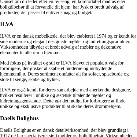
Uanset om du leder efter en ny seng, en komfortabel madras eller
boligtilbehør til at forvandle dit hjem, har Jysk et bredt udvalg af
produkter, der passer til enhver smag og budget.
ILVA
ILVA er en dansk møbelkæde, der blev etableret i 1974 og er kendt for
sine moderne og elegant designede møbler og indretningsprodukter.
Virksomheden tilbyder et bredt udvalg af møbler og dekorative
elementer til alle rum i hjemmet.
Med fokus på kvalitet og stil er ILVA blevet et populært valg for
forbrugere, der ønsker at skabe et moderne og indbydende
hjemmemiljø. Deres sortiment omfatter alt fra sofaer, spiseborde og
stole til senge, skabe og hylder.
ILVA er også kendt for deres samarbejde med anerkendte designere,
hvilket resulterer i unikke og æstetisk tiltalende møbler og
indretningsgenstande. Dette gør det muligt for forbrugere at finde
unikke og eksklusive produkter til at skabe deres drømmehjem.
Daells Bolighus
Daells Bolighus er en dansk detailvirksomhed, der blev grundlagt i
1917 og har specialiseret sig i møbler og boligtilbehør. Virksomheden