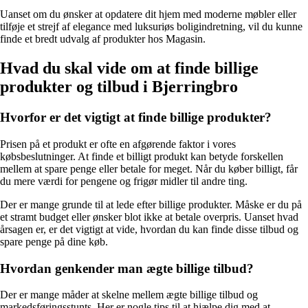
Uanset om du ønsker at opdatere dit hjem med moderne møbler eller
tilføje et strejf af elegance med luksuriøs boligindretning, vil du kunne
finde et bredt udvalg af produkter hos Magasin.
Hvad du skal vide om at finde billige
produkter og tilbud i Bjerringbro
Hvorfor er det vigtigt at finde billige produkter?
Prisen på et produkt er ofte en afgørende faktor i vores
købsbeslutninger. At finde et billigt produkt kan betyde forskellen
mellem at spare penge eller betale for meget. Når du køber billigt, får
du mere værdi for pengene og frigør midler til andre ting.
Der er mange grunde til at lede efter billige produkter. Måske er du på
et stramt budget eller ønsker blot ikke at betale overpris. Uanset hvad
årsagen er, er det vigtigt at vide, hvordan du kan finde disse tilbud og
spare penge på dine køb.
Hvordan genkender man ægte billige tilbud?
Der er mange måder at skelne mellem ægte billige tilbud og
markedsføringsstunts. Her er nogle tips til at hjælpe dig med at