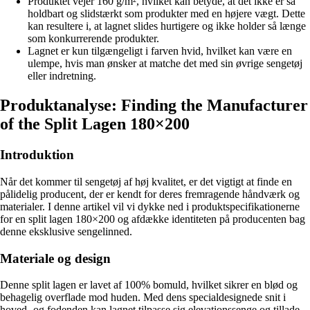
Produktet vejer 160 g/m², hvilket kan betyde, at det ikke er så
holdbart og slidstærkt som produkter med en højere vægt. Dette
kan resultere i, at lagnet slides hurtigere og ikke holder så længe
som konkurrerende produkter.
Lagnet er kun tilgængeligt i farven hvid, hvilket kan være en
ulempe, hvis man ønsker at matche det med sin øvrige sengetøj
eller indretning.
Produktanalyse: Finding the Manufacturer
of the Split Lagen 180×200
Introduktion
Når det kommer til sengetøj af høj kvalitet, er det vigtigt at finde en
pålidelig producent, der er kendt for deres fremragende håndværk og
materialer. I denne artikel vil vi dykke ned i produktspecifikationerne
for en split lagen 180×200 og afdække identiteten på producenten bag
denne eksklusive sengelinned.
Materiale og design
Denne split lagen er lavet af 100% bomuld, hvilket sikrer en blød og
behagelig overflade mod huden. Med dens specialdesignede snit i
hoved- og fodenden kan lagnet tilpasse sig elevationssenge og tillade