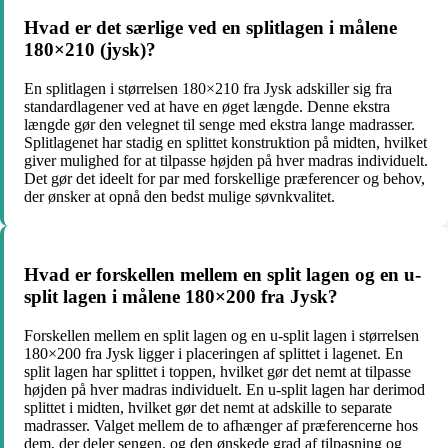
Hvad er det særlige ved en splitlagen i målene
180×210 (jysk)?
En splitlagen i størrelsen 180×210 fra Jysk adskiller sig fra
standardlagener ved at have en øget længde. Denne ekstra
længde gør den velegnet til senge med ekstra lange madrasser.
Splitlagenet har stadig en splittet konstruktion på midten, hvilket
giver mulighed for at tilpasse højden på hver madras individuelt.
Det gør det ideelt for par med forskellige præferencer og behov,
der ønsker at opnå den bedst mulige søvnkvalitet.
Hvad er forskellen mellem en split lagen og en u-
split lagen i målene 180×200 fra Jysk?
Forskellen mellem en split lagen og en u-split lagen i størrelsen
180×200 fra Jysk ligger i placeringen af splittet i lagenet. En
split lagen har splittet i toppen, hvilket gør det nemt at tilpasse
højden på hver madras individuelt. En u-split lagen har derimod
splittet i midten, hvilket gør det nemt at adskille to separate
madrasser. Valget mellem de to afhænger af præferencerne hos
dem, der deler sengen, og den ønskede grad af tilpasning og