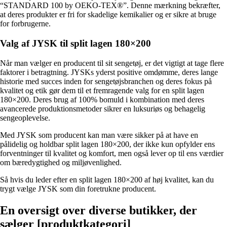
“STANDARD 100 by OEKO-TEX®”. Denne mærkning bekræfter,
at deres produkter er fri for skadelige kemikalier og er sikre at bruge
for forbrugerne.
Valg af JYSK til split lagen 180×200
Når man vælger en producent til sit sengetøj, er det vigtigt at tage flere
faktorer i betragtning. JYSKs yderst positive omdømme, deres lange
historie med succes inden for sengetøjsbranchen og deres fokus på
kvalitet og etik gør dem til et fremragende valg for en split lagen
180×200. Deres brug af 100% bomuld i kombination med deres
avancerede produktionsmetoder sikrer en luksuriøs og behagelig
sengeoplevelse.
Med JYSK som producent kan man være sikker på at have en
pålidelig og holdbar split lagen 180×200, der ikke kun opfylder ens
forventninger til kvalitet og komfort, men også lever op til ens værdier
om bæredygtighed og miljøvenlighed.
Så hvis du leder efter en split lagen 180×200 af høj kvalitet, kan du
trygt vælge JYSK som din foretrukne producent.
En oversigt over diverse butikker, der
sælger [produktkategori]