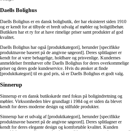
Daells Bolighus
Daells Bolighus er en dansk boligbutik, der har eksisteret siden 1910
og er kendt for at tilbyde et bredt udvalg af møbler og boligtilbehør.
Butikken har et ry for at have rimelige priser samt produkter af god
kvalitet.
Daells Bolighus har også [produktkategori], herunder [specifikke
produktnavne baseret på de angivne søgeord]. Deres splitlagner er
kendt for at være behagelige, holdbare og prisvenlige. Kundernes
anmeldelser fremhæver ofte Daells Bolighus for deres overkommelige
priser og deres gode kundeservice. Hvis du ønsker at finde
[produktkategori] til en god pris, så er Daells Bolighus et godt valg.
Sinnerup
Sinnerup er en dansk butikskæde med fokus på boligindretning og
møbler. Virksomheden blev grundlagt i 1984 og er siden da blevet
kendt for deres moderne design og stilfulde produkter.
Sinnerup har et udvalg af [produktkategori], herunder [specifikke
produktnavne baseret på de angivne søgeord]. Deres splitlagner er
kendt for deres elegante design og komfortable kvalitet. Kunden