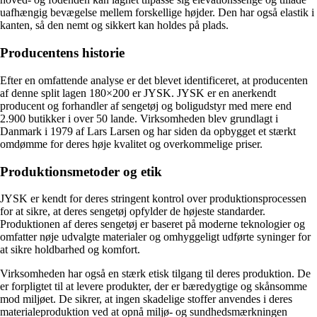
uafhængig bevægelse mellem forskellige højder. Den har også elastik i
kanten, så den nemt og sikkert kan holdes på plads.
Producentens historie
Efter en omfattende analyse er det blevet identificeret, at producenten
af denne split lagen 180×200 er JYSK. JYSK er en anerkendt
producent og forhandler af sengetøj og boligudstyr med mere end
2.900 butikker i over 50 lande. Virksomheden blev grundlagt i
Danmark i 1979 af Lars Larsen og har siden da opbygget et stærkt
omdømme for deres høje kvalitet og overkommelige priser.
Produktionsmetoder og etik
JYSK er kendt for deres stringent kontrol over produktionsprocessen
for at sikre, at deres sengetøj opfylder de højeste standarder.
Produktionen af deres sengetøj er baseret på moderne teknologier og
omfatter nøje udvalgte materialer og omhyggeligt udførte syninger for
at sikre holdbarhed og komfort.
Virksomheden har også en stærk etisk tilgang til deres produktion. De
er forpligtet til at levere produkter, der er bæredygtige og skånsomme
mod miljøet. De sikrer, at ingen skadelige stoffer anvendes i deres
materialeproduktion ved at opnå miljø- og sundhedsmærkningen