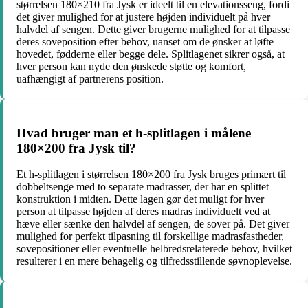
størrelsen 180×210 fra Jysk er ideelt til en elevationsseng, fordi
det giver mulighed for at justere højden individuelt på hver
halvdel af sengen. Dette giver brugerne mulighed for at tilpasse
deres soveposition efter behov, uanset om de ønsker at løfte
hovedet, fødderne eller begge dele. Splitlagenet sikrer også, at
hver person kan nyde den ønskede støtte og komfort,
uafhængigt af partnerens position.
Hvad bruger man et h-splitlagen i målene
180×200 fra Jysk til?
Et h-splitlagen i størrelsen 180×200 fra Jysk bruges primært til
dobbeltsenge med to separate madrasser, der har en splittet
konstruktion i midten. Dette lagen gør det muligt for hver
person at tilpasse højden af deres madras individuelt ved at
hæve eller sænke den halvdel af sengen, de sover på. Det giver
mulighed for perfekt tilpasning til forskellige madrasfastheder,
sovepositioner eller eventuelle helbredsrelaterede behov, hvilket
resulterer i en mere behagelig og tilfredsstillende søvnoplevelse.