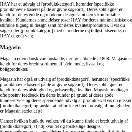
HAY har et udvalg af [produktkategori], herunder [specifikke
produktnavne baseret på de angivne søgeord]. Deres splitlagner er
kendt for deres enkle og moderne design samt deres komfortable
kvalitet. Kundernes anmeldelser roser HAY for deres minimalistiske og
stilfulde tilgang til design samt for deres kvalitetsprodukter. Hvis du
søger efter [produktkategori] med et moderne og tidløst udseende, er
HAY et godt valg.
Magasin
Magasin er en dansk varehuskæde, der først åbnede i 1868. Magasin er
kendt for deres brede sortiment af både mode, livsstil og
boligprodukter.
Magasin har også et udvalg af [produktkategori], herunder [specifikke
produktnavne baseret på de angivne søgeord]. Deres splitlagner er
kendt for deres alsidighed og prisværdige kvalitet. Magasin modtager
ofte positiv feedback fra deres kunder på grund af deres gode
kundeservice og deres spændende udvalg af produkter. Hvis du ønsker
[produktkategori] og ønsker at udforske et bredt udvalg af muligheder,
er Magasin stedet at gå.
Uanset hvilken butik du vælger, vil du kunne finde et bredt udvalg af
[produktkategori] af høj kvalitet og forskellige designs.
Konsulentkundernes anmeldelser kan være en god guide til at finde