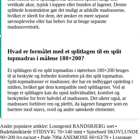
vertikale akse, typisk i toppen eller bunden af lagenet. Denne
splittede konstruktion gør det muligt at adskille madrasserne,
hvilket er ideelt for dem, der ønsker en mere separat
søvnoplevelse eller har behov for at bruge separate
madrasovertræk.
Hvad er formålet med et splitlagen til en split
topmadras i målene 180×200?
Et splitlagen til en split topmadras i størrelsen 180×200 bruges
til at beskytte og forbedre komforten på din split topmadras.
Split-topmadrasser er madrasser, der har en indbygget opdeling i
midten, hvilket gør dem kompatible med splitlagener. Ved at
bruge et splitlagen kan du opnå individualitet, komfort og
beskyttelse for hver halvdel af madrassen. Det sikrer også, at
madrassen forbliver ren og pletfri, da lagenet fungerer som en
barriere mod snavs, sved og andre uønskede elementer.
Andre populære artikler:
Loungestol BANDSBJERG sort
•
Badehåndklæde STIDSVIG 70×140 mint
•
Spisebord SKOVLUNDE
90×200 lys eg/sort
•
Pude 700g ANEMONE 60×63/70
•
Lysestage