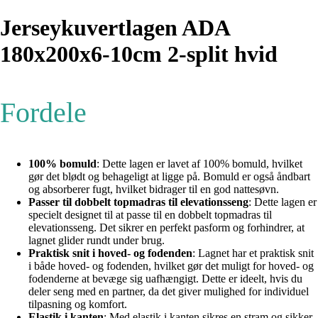
Jerseykuvertlagen ADA
180x200x6-10cm 2-split hvid
Fordele
100% bomuld
: Dette lagen er lavet af 100% bomuld, hvilket
gør det blødt og behageligt at ligge på. Bomuld er også åndbart
og absorberer fugt, hvilket bidrager til en god nattesøvn.
Passer til dobbelt topmadras til elevationsseng
: Dette lagen er
specielt designet til at passe til en dobbelt topmadras til
elevationsseng. Det sikrer en perfekt pasform og forhindrer, at
lagnet glider rundt under brug.
Praktisk snit i hoved- og fodenden
: Lagnet har et praktisk snit
i både hoved- og fodenden, hvilket gør det muligt for hoved- og
fodenderne at bevæge sig uafhængigt. Dette er ideelt, hvis du
deler seng med en partner, da det giver mulighed for individuel
tilpasning og komfort.
Elastik i kanten
: Med elastik i kanten sikres en stram og sikker