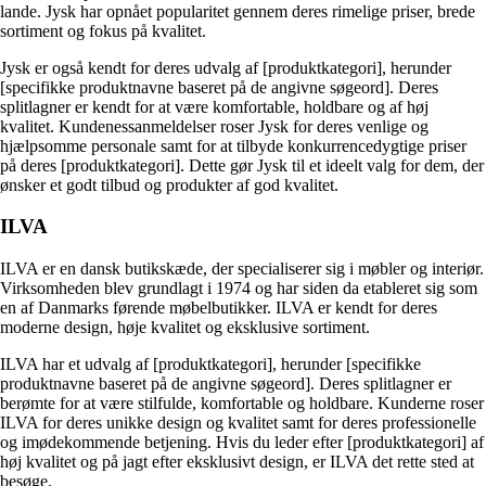
lande. Jysk har opnået popularitet gennem deres rimelige priser, brede
sortiment og fokus på kvalitet.
Jysk er også kendt for deres udvalg af [produktkategori], herunder
[specifikke produktnavne baseret på de angivne søgeord]. Deres
splitlagner er kendt for at være komfortable, holdbare og af høj
kvalitet. Kundenessanmeldelser roser Jysk for deres venlige og
hjælpsomme personale samt for at tilbyde konkurrencedygtige priser
på deres [produktkategori]. Dette gør Jysk til et ideelt valg for dem, der
ønsker et godt tilbud og produkter af god kvalitet.
ILVA
ILVA er en dansk butikskæde, der specialiserer sig i møbler og interiør.
Virksomheden blev grundlagt i 1974 og har siden da etableret sig som
en af Danmarks førende møbelbutikker. ILVA er kendt for deres
moderne design, høje kvalitet og eksklusive sortiment.
ILVA har et udvalg af [produktkategori], herunder [specifikke
produktnavne baseret på de angivne søgeord]. Deres splitlagner er
berømte for at være stilfulde, komfortable og holdbare. Kunderne roser
ILVA for deres unikke design og kvalitet samt for deres professionelle
og imødekommende betjening. Hvis du leder efter [produktkategori] af
høj kvalitet og på jagt efter eksklusivt design, er ILVA det rette sted at
besøge.