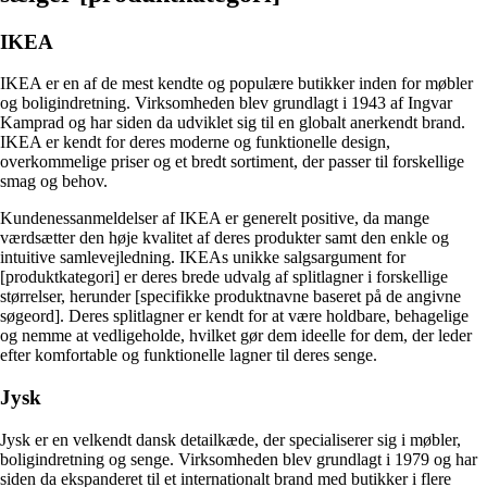
IKEA
IKEA er en af de mest kendte og populære butikker inden for møbler
og boligindretning. Virksomheden blev grundlagt i 1943 af Ingvar
Kamprad og har siden da udviklet sig til en globalt anerkendt brand.
IKEA er kendt for deres moderne og funktionelle design,
overkommelige priser og et bredt sortiment, der passer til forskellige
smag og behov.
Kundenessanmeldelser af IKEA er generelt positive, da mange
værdsætter den høje kvalitet af deres produkter samt den enkle og
intuitive samlevejledning. IKEAs unikke salgsargument for
[produktkategori] er deres brede udvalg af splitlagner i forskellige
størrelser, herunder [specifikke produktnavne baseret på de angivne
søgeord]. Deres splitlagner er kendt for at være holdbare, behagelige
og nemme at vedligeholde, hvilket gør dem ideelle for dem, der leder
efter komfortable og funktionelle lagner til deres senge.
Jysk
Jysk er en velkendt dansk detailkæde, der specialiserer sig i møbler,
boligindretning og senge. Virksomheden blev grundlagt i 1979 og har
siden da ekspanderet til et internationalt brand med butikker i flere