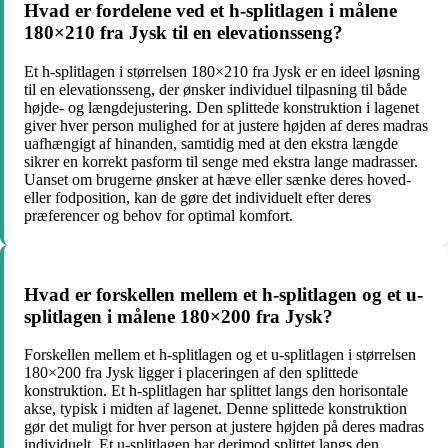
Hvad er fordelene ved et h-splitlagen i målene
180×210 fra Jysk til en elevationsseng?
Et h-splitlagen i størrelsen 180×210 fra Jysk er en ideel løsning
til en elevationsseng, der ønsker individuel tilpasning til både
højde- og længdejustering. Den splittede konstruktion i lagenet
giver hver person mulighed for at justere højden af deres madras
uafhængigt af hinanden, samtidig med at den ekstra længde
sikrer en korrekt pasform til senge med ekstra lange madrasser.
Uanset om brugerne ønsker at hæve eller sænke deres hoved-
eller fodposition, kan de gøre det individuelt efter deres
præferencer og behov for optimal komfort.
Hvad er forskellen mellem et h-splitlagen og et u-
splitlagen i målene 180×200 fra Jysk?
Forskellen mellem et h-splitlagen og et u-splitlagen i størrelsen
180×200 fra Jysk ligger i placeringen af den splittede
konstruktion. Et h-splitlagen har splittet langs den horisontale
akse, typisk i midten af lagenet. Denne splittede konstruktion
gør det muligt for hver person at justere højden på deres madras
individuelt. Et u-splitlagen har derimod splittet langs den