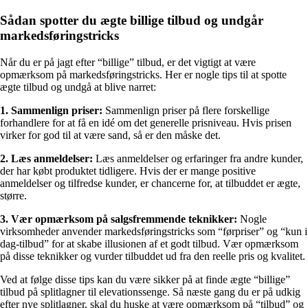
Sådan spotter du ægte billige tilbud og undgår
markedsføringstricks
Når du er på jagt efter “billige” tilbud, er det vigtigt at være
opmærksom på markedsføringstricks. Her er nogle tips til at spotte
ægte tilbud og undgå at blive narret:
1. Sammenlign priser:
Sammenlign priser på flere forskellige
forhandlere for at få en idé om det generelle prisniveau. Hvis prisen
virker for god til at være sand, så er den måske det.
2. Læs anmeldelser:
Læs anmeldelser og erfaringer fra andre kunder,
der har købt produktet tidligere. Hvis der er mange positive
anmeldelser og tilfredse kunder, er chancerne for, at tilbuddet er ægte,
større.
3. Vær opmærksom på salgsfremmende teknikker:
Nogle
virksomheder anvender markedsføringstricks som “førpriser” og “kun i
dag-tilbud” for at skabe illusionen af et godt tilbud. Vær opmærksom
på disse teknikker og vurder tilbuddet ud fra den reelle pris og kvalitet.
Ved at følge disse tips kan du være sikker på at finde ægte “billige”
tilbud på splitlagner til elevationssenge. Så næste gang du er på udkig
efter nye splitlagner, skal du huske at være opmærksom på “tilbud” og