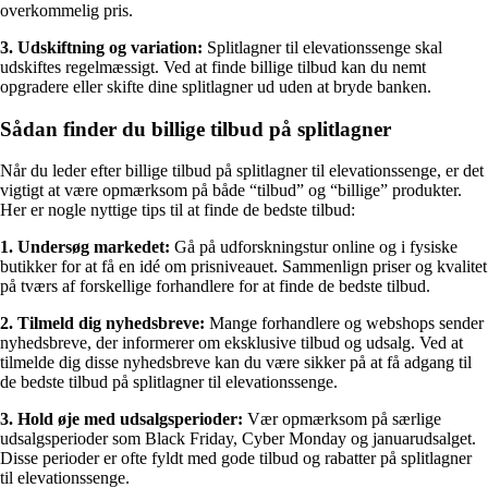
overkommelig pris.
3. Udskiftning og variation:
Splitlagner til elevationssenge skal
udskiftes regelmæssigt. Ved at finde billige tilbud kan du nemt
opgradere eller skifte dine splitlagner ud uden at bryde banken.
Sådan finder du billige tilbud på splitlagner
Når du leder efter billige tilbud på splitlagner til elevationssenge, er det
vigtigt at være opmærksom på både “tilbud” og “billige” produkter.
Her er nogle nyttige tips til at finde de bedste tilbud:
1. Undersøg markedet:
Gå på udforskningstur online og i fysiske
butikker for at få en idé om prisniveauet. Sammenlign priser og kvalitet
på tværs af forskellige forhandlere for at finde de bedste tilbud.
2. Tilmeld dig nyhedsbreve:
Mange forhandlere og webshops sender
nyhedsbreve, der informerer om eksklusive tilbud og udsalg. Ved at
tilmelde dig disse nyhedsbreve kan du være sikker på at få adgang til
de bedste tilbud på splitlagner til elevationssenge.
3. Hold øje med udsalgsperioder:
Vær opmærksom på særlige
udsalgsperioder som Black Friday, Cyber Monday og januarudsalget.
Disse perioder er ofte fyldt med gode tilbud og rabatter på splitlagner
til elevationssenge.