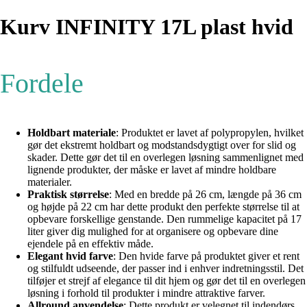
Kurv INFINITY 17L plast hvid
Fordele
Holdbart materiale
: Produktet er lavet af polypropylen, hvilket
gør det ekstremt holdbart og modstandsdygtigt over for slid og
skader. Dette gør det til en overlegen løsning sammenlignet med
lignende produkter, der måske er lavet af mindre holdbare
materialer.
Praktisk størrelse
: Med en bredde på 26 cm, længde på 36 cm
og højde på 22 cm har dette produkt den perfekte størrelse til at
opbevare forskellige genstande. Den rummelige kapacitet på 17
liter giver dig mulighed for at organisere og opbevare dine
ejendele på en effektiv måde.
Elegant hvid farve
: Den hvide farve på produktet giver et rent
og stilfuldt udseende, der passer ind i enhver indretningsstil. Det
tilføjer et strejf af elegance til dit hjem og gør det til en overlegen
løsning i forhold til produkter i mindre attraktive farver.
Allround anvendelse
: Dette produkt er velegnet til indendørs