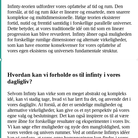
Infinty-teorien udfordrer vores opfattelse af tid og rum. Den
foreslår, at tid og rum ikke er lineære og ensartede, men snarere
komplekse og multidimensionelle. Ifølge teorien eksisterer
fortid, nutid og fremtid samtidig i forskellige parallelle universer.
Dette betyder, at vores traditionelle idé om tid som en lineær
progression kan blive revurderet. Infinty åbner også muligheden
for forskellige rumlige dimensioner og alternate virkeligheder,
som kan have enorme konsekvenser for vores opfattelse af
vores egen eksistens og universets fundamentale struktur.
Hvordan kan vi forholde os til infinty i vores
dagligliv?
Selvom Infinty kan virke som en meget abstrakt og kompleks
idé, kan vi stadig tage, hvad vi har lært fra det, og anvende det i
vores dagligliv. At forstå, at der er uendelige muligheder og
alternative virkeligheder, kan give os et nyt perspektiv på vores
egne valg og beslutninger. Det kan også inspirere os til at være
mere åbne for forskellige resultater og eksperimenter i vores liv.
Vi kan søge efter muligheder og nyde den mangfoldighed, som
vores verden og univers rummer. Ved at omfavne Infintys idéer
kan vi opdage, at vores egne begrænsninger kun findes i vores