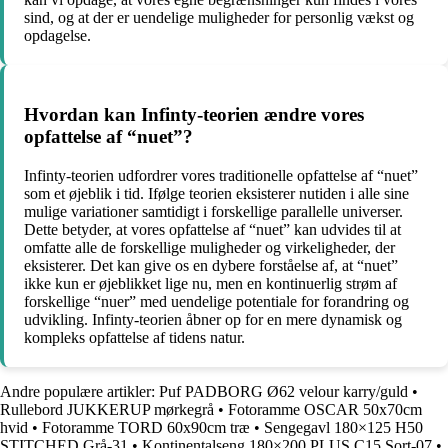
sind, og at der er uendelige muligheder for personlig vækst og
opdagelse.
Hvordan kan Infinty-teorien ændre vores
opfattelse af “nuet”?
Infinty-teorien udfordrer vores traditionelle opfattelse af “nuet”
som et øjeblik i tid. Ifølge teorien eksisterer nutiden i alle sine
mulige variationer samtidigt i forskellige parallelle universer.
Dette betyder, at vores opfattelse af “nuet” kan udvides til at
omfatte alle de forskellige muligheder og virkeligheder, der
eksisterer. Det kan give os en dybere forståelse af, at “nuet”
ikke kun er øjeblikket lige nu, men en kontinuerlig strøm af
forskellige “nuer” med uendelige potentiale for forandring og
udvikling. Infinty-teorien åbner op for en mere dynamisk og
kompleks opfattelse af tidens natur.
Andre populære artikler:
Puf PADBORG Ø62 velour karry/guld
•
Rullebord JUKKERUP mørkegrå
•
Fotoramme OSCAR 50x70cm
hvid
•
Fotoramme TORD 60x90cm træ
•
Sengegavl 180×125 H50
STITCHED Grå-31
•
Kontinentalseng 180×200 PLUS C15 Sort-07
•