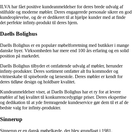
ILVA har fået positive kundeanmeldelser for deres brede udvalg af
stilfulde og moderne møbler. Deres engagerede personale sikrer en god
kundeoplevelse, og de er dedikeret til at hjælpe kunder med at finde
det perfekte infinty-produkt til deres hjem.
Daells Bolighus
Daells Bolighus er en populær møbelforretning med butikker i mange
danske byer. Virksomheden har mere end 100 års erfaring og en solid
position på markedet.
Daells Bolighus tilbyder et omfattende udvalg af møbler, herunder
infinty-produkter. Deres sortiment omfatter alt fra kommoder og
vitrineskabe til spiseborde og lænestole. Deres møbler er kendt for
deres tidløse design og holdbare kvalitet.
Kundeanmeldelser viser, at Daells Bolighus har et ry for at levere
møbler af høj kvalitet til konkurrencedygtige priser. Deres ekspertise
og dedikation til at yde fremragende kundeservice gør dem til et af de
bedste valg for infinty-produkter.
Sinnerup
Sinnerup er en dansk møbelkæde, der blev grundlagt i 1981.