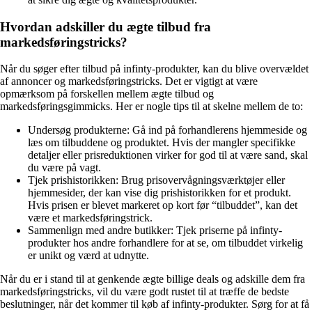
Hvordan adskiller du ægte tilbud fra
markedsføringstricks?
Når du søger efter tilbud på infinty-produkter, kan du blive overvældet
af annoncer og markedsføringstricks. Det er vigtigt at være
opmærksom på forskellen mellem ægte tilbud og
markedsføringsgimmicks. Her er nogle tips til at skelne mellem de to:
Undersøg produkterne: Gå ind på forhandlerens hjemmeside og
læs om tilbuddene og produktet. Hvis der mangler specifikke
detaljer eller prisreduktionen virker for god til at være sand, skal
du være på vagt.
Tjek prishistorikken: Brug prisovervågningsværktøjer eller
hjemmesider, der kan vise dig prishistorikken for et produkt.
Hvis prisen er blevet markeret op kort før “tilbuddet”, kan det
være et markedsføringstrick.
Sammenlign med andre butikker: Tjek priserne på infinty-
produkter hos andre forhandlere for at se, om tilbuddet virkelig
er unikt og værd at udnytte.
Når du er i stand til at genkende ægte billige deals og adskille dem fra
markedsføringstricks, vil du være godt rustet til at træffe de bedste
beslutninger, når det kommer til køb af infinty-produkter. Sørg for at få