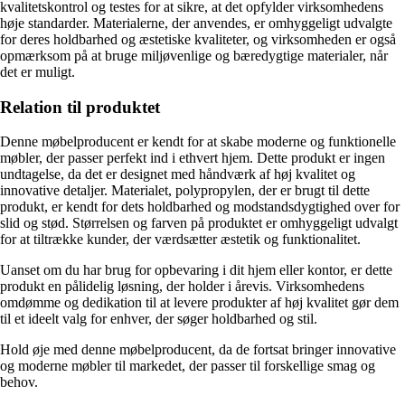
kvalitetskontrol og testes for at sikre, at det opfylder virksomhedens
høje standarder. Materialerne, der anvendes, er omhyggeligt udvalgte
for deres holdbarhed og æstetiske kvaliteter, og virksomheden er også
opmærksom på at bruge miljøvenlige og bæredygtige materialer, når
det er muligt.
Relation til produktet
Denne møbelproducent er kendt for at skabe moderne og funktionelle
møbler, der passer perfekt ind i ethvert hjem. Dette produkt er ingen
undtagelse, da det er designet med håndværk af høj kvalitet og
innovative detaljer. Materialet, polypropylen, der er brugt til dette
produkt, er kendt for dets holdbarhed og modstandsdygtighed over for
slid og stød. Størrelsen og farven på produktet er omhyggeligt udvalgt
for at tiltrække kunder, der værdsætter æstetik og funktionalitet.
Uanset om du har brug for opbevaring i dit hjem eller kontor, er dette
produkt en pålidelig løsning, der holder i årevis. Virksomhedens
omdømme og dedikation til at levere produkter af høj kvalitet gør dem
til et ideelt valg for enhver, der søger holdbarhed og stil.
Hold øje med denne møbelproducent, da de fortsat bringer innovative
og moderne møbler til markedet, der passer til forskellige smag og
behov.