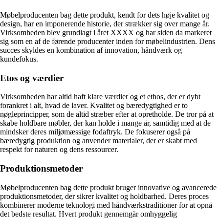
Møbelproducenten bag dette produkt, kendt for dets høje kvalitet og
design, har en imponerende historie, der strækker sig over mange år.
Virksomheden blev grundlagt i året XXXX og har siden da markeret
sig som en af de førende producenter inden for møbelindustrien. Dens
succes skyldes en kombination af innovation, håndværk og
kundefokus.
Etos og værdier
Virksomheden har altid haft klare værdier og et ethos, der er dybt
forankret i alt, hvad de laver. Kvalitet og bæredygtighed er to
nøgleprincipper, som de altid stræber efter at opretholde. De tror på at
skabe holdbare møbler, der kan holde i mange år, samtidig med at de
mindsker deres miljømæssige fodaftryk. De fokuserer også på
bæredygtig produktion og anvender materialer, der er skabt med
respekt for naturen og dens ressourcer.
Produktionsmetoder
Møbelproducenten bag dette produkt bruger innovative og avancerede
produktionsmetoder, der sikrer kvalitet og holdbarhed. Deres proces
kombinerer moderne teknologi med håndværkstraditioner for at opnå
det bedste resultat. Hvert produkt gennemgår omhyggelig