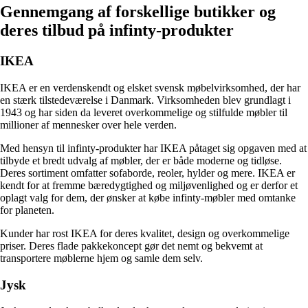
Gennemgang af forskellige butikker og
deres tilbud på infinty-produkter
IKEA
IKEA er en verdenskendt og elsket svensk møbelvirksomhed, der har
en stærk tilstedeværelse i Danmark. Virksomheden blev grundlagt i
1943 og har siden da leveret overkommelige og stilfulde møbler til
millioner af mennesker over hele verden.
Med hensyn til infinty-produkter har IKEA påtaget sig opgaven med at
tilbyde et bredt udvalg af møbler, der er både moderne og tidløse.
Deres sortiment omfatter sofaborde, reoler, hylder og mere. IKEA er
kendt for at fremme bæredygtighed og miljøvenlighed og er derfor et
oplagt valg for dem, der ønsker at købe infinty-møbler med omtanke
for planeten.
Kunder har rost IKEA for deres kvalitet, design og overkommelige
priser. Deres flade pakkekoncept gør det nemt og bekvemt at
transportere møblerne hjem og samle dem selv.
Jysk