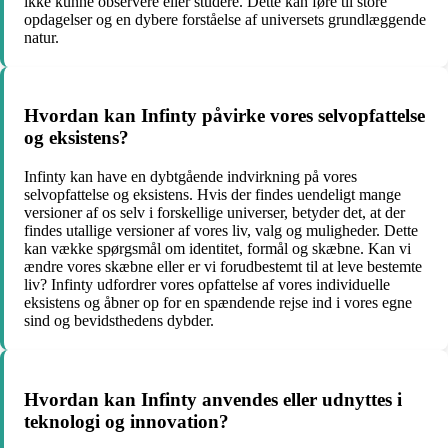
ikke kunne observere eller studere. Dette kan føre til store
opdagelser og en dybere forståelse af universets grundlæggende
natur.
Hvordan kan Infinty påvirke vores selvopfattelse
og eksistens?
Infinty kan have en dybtgående indvirkning på vores
selvopfattelse og eksistens. Hvis der findes uendeligt mange
versioner af os selv i forskellige universer, betyder det, at der
findes utallige versioner af vores liv, valg og muligheder. Dette
kan vække spørgsmål om identitet, formål og skæbne. Kan vi
ændre vores skæbne eller er vi forudbestemt til at leve bestemte
liv? Infinty udfordrer vores opfattelse af vores individuelle
eksistens og åbner op for en spændende rejse ind i vores egne
sind og bevidsthedens dybder.
Hvordan kan Infinty anvendes eller udnyttes i
teknologi og innovation?