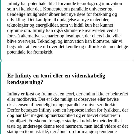
Infinty har potentialet til at forvandle teknologi og innovation
som vi kender det. Konceptet om parallelle universer og
uendelige muligheder åbner helt nye døre for forskning og
udvikling. Det kan føre til opdagelse af nye materialer,
teknologier og energikilder, som vi hidtil kun har kunnet
drømme om. Infinty kan også stimulere kreativiteten ved at
foreslå alternative scenarier og løsninger, der ellers ikke ville
blive overvejet. Teknologi og innovation kan blomstre, når vi
begynder at tænke ud over det kendte og udforske det uendelige
potentiale for fremskridt.
Er Infinty en teori eller en videnskabelig
kendsgerning?
Infinty er først og fremmest en teori, der endnu ikke er bekræftet
eller modbevist. Det er ikke muligt at observere eller bevise
eksistensen af uendeligt mange parallelle universer direkte.
Derfor betragtes Infinty som en hypotese inden for fysikken, der
dog har fået megen opmærksomhed og er blevet debatteret i
fagmiljøet. Forskerne forsøger stadig at udvikle metoder til at
teste og undersøge denne teori nærmere, men indtil videre er det
stadig en teoretisk idé, der åbner op for mange spændende