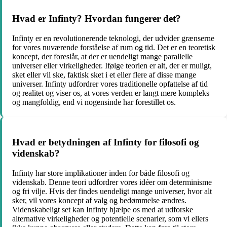
Hvad er Infinty? Hvordan fungerer det?
Infinty er en revolutionerende teknologi, der udvider grænserne
for vores nuværende forståelse af rum og tid. Det er en teoretisk
koncept, der foreslår, at der er uendeligt mange parallelle
universer eller virkeligheder. Ifølge teorien er alt, der er muligt,
sket eller vil ske, faktisk sket i et eller flere af disse mange
universer. Infinty udfordrer vores traditionelle opfattelse af tid
og realitet og viser os, at vores verden er langt mere kompleks
og mangfoldig, end vi nogensinde har forestillet os.
Hvad er betydningen af Infinty for filosofi og
videnskab?
Infinty har store implikationer inden for både filosofi og
videnskab. Denne teori udfordrer vores idéer om determinisme
og fri vilje. Hvis der findes uendeligt mange universer, hvor alt
sker, vil vores koncept af valg og bedømmelse ændres.
Videnskabeligt set kan Infinty hjælpe os med at udforske
alternative virkeligheder og potentielle scenarier, som vi ellers