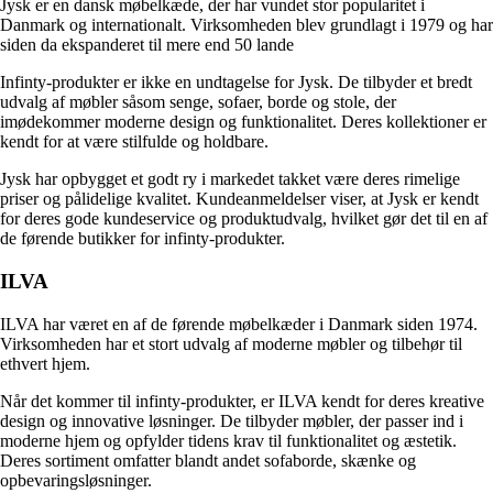
Jysk er en dansk møbelkæde, der har vundet stor popularitet i
Danmark og internationalt. Virksomheden blev grundlagt i 1979 og har
siden da ekspanderet til mere end 50 lande
Infinty-produkter er ikke en undtagelse for Jysk. De tilbyder et bredt
udvalg af møbler såsom senge, sofaer, borde og stole, der
imødekommer moderne design og funktionalitet. Deres kollektioner er
kendt for at være stilfulde og holdbare.
Jysk har opbygget et godt ry i markedet takket være deres rimelige
priser og pålidelige kvalitet. Kundeanmeldelser viser, at Jysk er kendt
for deres gode kundeservice og produktudvalg, hvilket gør det til en af
de førende butikker for infinty-produkter.
ILVA
ILVA har været en af de førende møbelkæder i Danmark siden 1974.
Virksomheden har et stort udvalg af moderne møbler og tilbehør til
ethvert hjem.
Når det kommer til infinty-produkter, er ILVA kendt for deres kreative
design og innovative løsninger. De tilbyder møbler, der passer ind i
moderne hjem og opfylder tidens krav til funktionalitet og æstetik.
Deres sortiment omfatter blandt andet sofaborde, skænke og
opbevaringsløsninger.