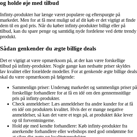
og holde øje med tilbud
Infinty-produkter har længe været populære og efterspurgte på
markedet. Men for at få mest muligt ud af dit køb er det vigtigt at finde
dem til en god pris. Når du køber infinty-produkter billigt eller på
tilbud, kan du spare penge og samtidig nyde fordelene ved dette trendy
produkt.
Sådan genkender du ægte billige deals
Det er vigtigt at være opmærksom på, at der kan være forskellige
tilbud på infinty-produkter. Nogle gange kan nedsatte priser skyldes
lav kvalitet eller forældede modeller. For at genkende ægte billige deals
skal du være opmærksom på følgende:
Sammenlign priser: Undersøg markedet og sammenlign priser på
forskellige forhandlere for at få en idé om den gennemsnitlige
pris på infinty-produkter.
Check anmeldelser: Læs anmeldelser fra andre kunder for at få
en idé om produktets kvalitet. Hvis der er mange negative
anmeldelser, så kan det være et tegn på, at produktet ikke lever
op til forventningerne.
Hold øje med kendte forhandlere: Køb infinty-produkter fra
anerkendte forhandlere eller webshops med god omdømme for
at sikre dig ægte og kvalitetsprodukter.