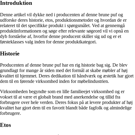
Introduktion
Denne artikel vil dykke ned i producenten af ​​denne brune puf og
udforske deres historie, etos, produktionsmetoder og hvordan de er
relateret til det specifikke produkt i spørgsmålet. Ved at gennemgå
produktinformationen og søge efter relevante søgeord vil vi opnå en
dyb forståelse af, hvorfor denne producent skiller sig ud og er et
førsteklasses valg inden for denne produktkategori.
Historie
Producenten af denne brune puf har en rig historie bag sig. De blev
grundlagt for mange år siden med det formål at skabe møbler af høj
kvalitet til hjemmet. Deres dedikation til håndværk og æstetik har gjort
dem til en førende virksomhed inden for møbelindustrien.
Virksomheden begyndte som en lille familieejet virksomhed og er
vokset til at være et globalt brand med anerkendelse og tillid fra
forbrugere over hele verden. Deres fokus på at levere produkter af høj
kvalitet har gjort dem til en favorit blandt både fagfolk og almindelige
forbrugere.
Etos