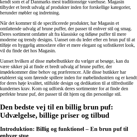
kendt som et af Danmarks mest traditionsrige varehuse. Magasin
tilbyder et bredt udvalg af produkter inden for forskellige kategorier,
herunder møbler og indretning.
Når det kommer til de specificerede produkter, har Magasin et
omfattende udvalg af brune puffer, der passer til enhver stil og smag.
Deres sortiment omfatter alt fra klassiske og tidløse puffer til mere
moderne og trendy designs. Uanset om du leder efter en brun puf til at
tilføje en hyggelig atmosfære eller et mere elegant og sofistikeret look,
vil du finde det hos Magasin.
Uanset hvilken af ​​disse møbelbutikker du vælger at besøge, kan du
være sikker på at finde et bredt udvalg af brune puffer, der
imødekommer dine behov og præferencer. Alle disse butikker har
etableret sig som førende spillere inden for møbelindustrien og er kendt
for deres høje kvalitet, stilfulde design og dedikation til at tilfredsstille
kundernes krav. Kom og udforsk deres sortimenter for at finde den
perfekte brune puf, der passer til dit hjem og din personlige stil.
Den bedste vej til en billig brun puf:
Udvælgelse, billige priser og tilbud
Introduktion: Billig og funktionel – En brun puf til
enhver stue