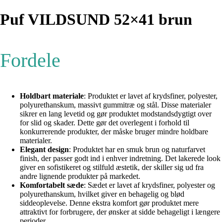
Puf VILDSUND 52×41 brun
Fordele
Holdbart materiale
: Produktet er lavet af krydsfiner, polyester,
polyurethanskum, massivt gummitræ og stål. Disse materialer
sikrer en lang levetid og gør produktet modstandsdygtigt over
for slid og skader. Dette gør det overlegent i forhold til
konkurrerende produkter, der måske bruger mindre holdbare
materialer.
Elegant design
: Produktet har en smuk brun og naturfarvet
finish, der passer godt ind i enhver indretning. Det lakerede look
giver en sofistikeret og stilfuld æstetik, der skiller sig ud fra
andre lignende produkter på markedet.
Komfortabelt sæde
: Sædet er lavet af krydsfiner, polyester og
polyurethanskum, hvilket giver en behagelig og blød
siddeoplevelse. Denne ekstra komfort gør produktet mere
attraktivt for forbrugere, der ønsker at sidde behageligt i længere
perioder.