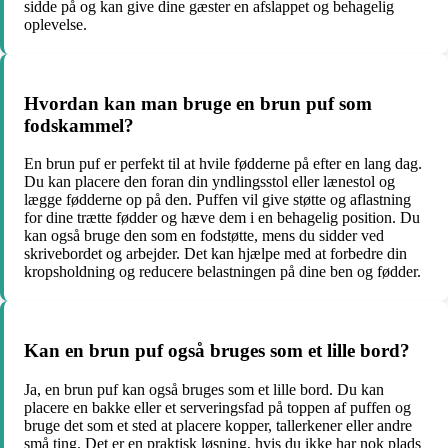
sidde på og kan give dine gæster en afslappet og behagelig
oplevelse.
Hvordan kan man bruge en brun puf som
fodskammel?
En brun puf er perfekt til at hvile fødderne på efter en lang dag.
Du kan placere den foran din yndlingsstol eller lænestol og
lægge fødderne op på den. Puffen vil give støtte og aflastning
for dine trætte fødder og hæve dem i en behagelig position. Du
kan også bruge den som en fodstøtte, mens du sidder ved
skrivebordet og arbejder. Det kan hjælpe med at forbedre din
kropsholdning og reducere belastningen på dine ben og fødder.
Kan en brun puf også bruges som et lille bord?
Ja, en brun puf kan også bruges som et lille bord. Du kan
placere en bakke eller et serveringsfad på toppen af puffen og
bruge det som et sted at placere kopper, tallerkener eller andre
små ting. Det er en praktisk løsning, hvis du ikke har nok plads