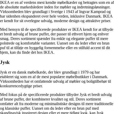
IKEA er en af verdens mest kendte møbelkæder og betragtes som en af
de absolutte markedsledere inden for møbler og indretningsløsninger.
Virksomheden blev grundlagt i Sverige i 1943 af Ingvar Kamprad og
har sidenhen ekspanderet over hele verden, inklusive Danmark. IKEA
er kendt for sit overlegne udvalg, moderne design og attraktive priser.
Med hensyn til de specificerede produkter er IKEA kendt for at tilbyde
et bredt udvalg af brune puffer, der passer til ethvert hjem og enhver
smag. Deres sortiment spænder fra enkle og elegante puffer til mere
polstrede og komfortable varianter. Uanset om du leder efter en brun
puf til at tilføje en hyggelig fornemmelse eller en stilfuld accent til dit
hjem, kan du finde det hos IKEA.
Jysk
Jysk er en dansk møbelkæde, der blev grundlagt i 1979 og har
etableret sig som en af de mest populære møbelbutikker i Danmark.
Virksomheden har et omfattende udvalg af møbler og boligtilbehør til
konkurrencedygtige priser.
Med fokus på de specificerede produkter tilbyder Jysk et bredt udvalg
af brune puffer, der kombinerer kvalitet og stil. Deres sortiment
omfatter alt fra moderne og minimalistiske designs til mere traditionelle
og klassiske puffer. Uanset om du leder efter en brun puf med
skandinavisk inspireret design eller et mere tidløst look, kan Jysk