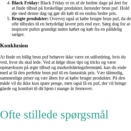
Black Friday:
Black Friday er en af de bedste dage på året for
at finde tilbud på forskellige produkter, herunder brun puf. Hold
øje med denne dag og gør dit køb til en endnu bedre pris.
Brugte produkter:
Overvej også at købe brugte brun puf, da de
ofte tilbydes til en betydeligt lavere pris end nye. Sørg dog for at
inspicere pufen grundigt inden købet og køb fra en pålidelig
sælger.
Konklusion
At finde en billig brun puf behøver ikke være en udfordring, hvis du
ved, hvor du skal lede. Ved at følge disse tips og tricks og være
opmærksom på ægte tilbud og markedsføringsfremstød, kan du ende
med at få den perfekte brun puf til en fantastisk pris. Vær tålmodig,
sammenlign priser og vær åben for at købe brugte produkter. På den
måde vil du ikke kun spare penge, men også få en puf, der vil bringe
glæde og komfort til dit hjem i mange år fremover.
Ofte stillede spørgsmål