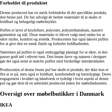
Forholdet til produktet
Denne producent har en stærk forbindelse til det specifikke produkt,
den brune puf. De har udvalgt de bedste materialer til at skabe et
holdbart og behageligt møbelstykke.
Puffen er lavet af krydsfiner, polyester, polyurethanskum, massivt
gummitræ og stål. Disse materialer er blevet valgt med omhu for at
sikre styrke, komfort og æstetik. Producenten har også lakeret puffen
for at give den en smuk finish og forbedre holdbarheden.
Størrelsen på puffen er også omhyggeligt planlagt for at sikre, at den
passer godt ind i ethvert rum. Den brune farve og naturen i designet
gør det også nemt at matche puffen med forskellige interiørstilarter.
Producenten af denne brune puf har skabt et produkt, der ikke kun er
flot at se på, men også er holdbart, komfortabelt og bæredygtigt. Deres
engagement i kvalitet og håndværk er tydeligt i hvert aspekt af denne
puf og gør dem til en anbefalet producent inden for møbelindustrien.
Oversigt over møbelbutikker i Danmark
IKEA