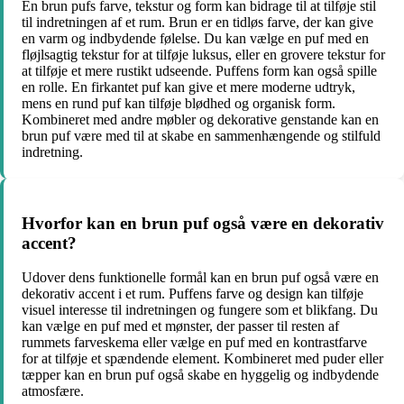
En brun pufs farve, tekstur og form kan bidrage til at tilføje stil
til indretningen af et rum. Brun er en tidløs farve, der kan give
en varm og indbydende følelse. Du kan vælge en puf med en
fløjlsagtig tekstur for at tilføje luksus, eller en grovere tekstur for
at tilføje et mere rustikt udseende. Puffens form kan også spille
en rolle. En firkantet puf kan give et mere moderne udtryk,
mens en rund puf kan tilføje blødhed og organisk form.
Kombineret med andre møbler og dekorative genstande kan en
brun puf være med til at skabe en sammenhængende og stilfuld
indretning.
Hvorfor kan en brun puf også være en dekorativ
accent?
Udover dens funktionelle formål kan en brun puf også være en
dekorativ accent i et rum. Puffens farve og design kan tilføje
visuel interesse til indretningen og fungere som et blikfang. Du
kan vælge en puf med et mønster, der passer til resten af
rummets farveskema eller vælge en puf med en kontrastfarve
for at tilføje et spændende element. Kombineret med puder eller
tæpper kan en brun puf også skabe en hyggelig og indbydende
atmosfære.