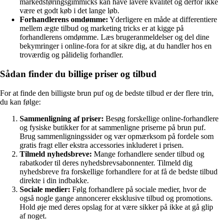
markedsføringsgimmicks kan have lavere kvalitet og derfor ikke
være et godt køb i det lange løb.
Forhandlerens omdømme:
Yderligere en måde at differentiere
mellem ægte tilbud og marketing tricks er at kigge på
forhandlerens omdømme. Læs brugeranmeldelser og del dine
bekymringer i online-fora for at sikre dig, at du handler hos en
troværdig og pålidelig forhandler.
Sådan finder du billige priser og tilbud
For at finde den billigste brun puf og de bedste tilbud er der flere trin,
du kan følge:
Sammenligning af priser:
Besøg forskellige online-forhandlere
og fysiske butikker for at sammenligne priserne på brun puf.
Brug sammenligningssider og vær opmærksom på fordele som
gratis fragt eller ekstra accessories inkluderet i prisen.
Tilmeld nyhedsbreve:
Mange forhandlere sender tilbud og
rabatkoder til deres nyhedsbrevsabonnenter. Tilmeld dig
nyhedsbreve fra forskellige forhandlere for at få de bedste tilbud
direkte i din indbakke.
Sociale medier:
Følg forhandlere på sociale medier, hvor de
også nogle gange annoncerer eksklusive tilbud og promotions.
Hold øje med deres opslag for at være sikker på ikke at gå glip
af noget.