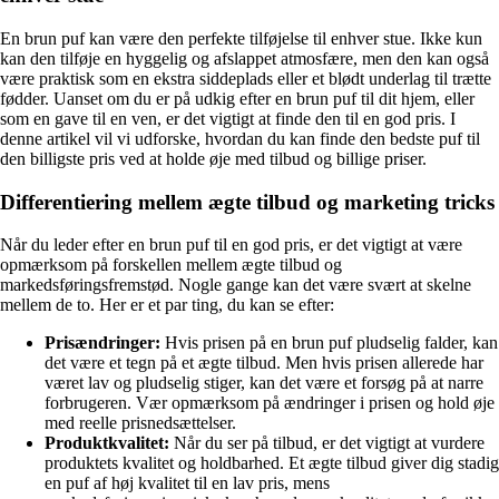
En brun puf kan være den perfekte tilføjelse til enhver stue. Ikke kun
kan den tilføje en hyggelig og afslappet atmosfære, men den kan også
være praktisk som en ekstra siddeplads eller et blødt underlag til trætte
fødder. Uanset om du er på udkig efter en brun puf til dit hjem, eller
som en gave til en ven, er det vigtigt at finde den til en god pris. I
denne artikel vil vi udforske, hvordan du kan finde den bedste puf til
den billigste pris ved at holde øje med tilbud og billige priser.
Differentiering mellem ægte tilbud og marketing tricks
Når du leder efter en brun puf til en god pris, er det vigtigt at være
opmærksom på forskellen mellem ægte tilbud og
markedsføringsfremstød. Nogle gange kan det være svært at skelne
mellem de to. Her er et par ting, du kan se efter:
Prisændringer:
Hvis prisen på en brun puf pludselig falder, kan
det være et tegn på et ægte tilbud. Men hvis prisen allerede har
været lav og pludselig stiger, kan det være et forsøg på at narre
forbrugeren. Vær opmærksom på ændringer i prisen og hold øje
med reelle prisnedsættelser.
Produktkvalitet:
Når du ser på tilbud, er det vigtigt at vurdere
produktets kvalitet og holdbarhed. Et ægte tilbud giver dig stadig
en puf af høj kvalitet til en lav pris, mens