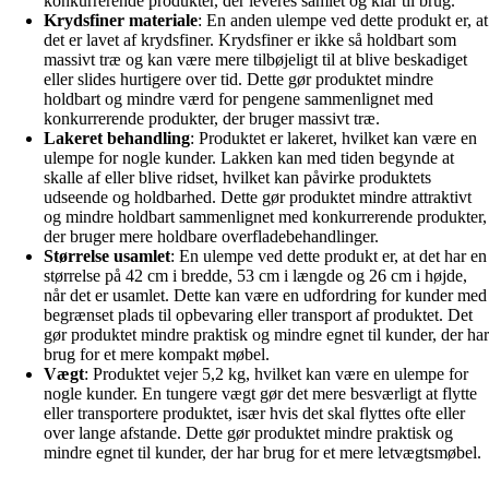
konkurrerende produkter, der leveres samlet og klar til brug.
Krydsfiner materiale
: En anden ulempe ved dette produkt er, at
det er lavet af krydsfiner. Krydsfiner er ikke så holdbart som
massivt træ og kan være mere tilbøjeligt til at blive beskadiget
eller slides hurtigere over tid. Dette gør produktet mindre
holdbart og mindre værd for pengene sammenlignet med
konkurrerende produkter, der bruger massivt træ.
Lakeret behandling
: Produktet er lakeret, hvilket kan være en
ulempe for nogle kunder. Lakken kan med tiden begynde at
skalle af eller blive ridset, hvilket kan påvirke produktets
udseende og holdbarhed. Dette gør produktet mindre attraktivt
og mindre holdbart sammenlignet med konkurrerende produkter,
der bruger mere holdbare overfladebehandlinger.
Størrelse usamlet
: En ulempe ved dette produkt er, at det har en
størrelse på 42 cm i bredde, 53 cm i længde og 26 cm i højde,
når det er usamlet. Dette kan være en udfordring for kunder med
begrænset plads til opbevaring eller transport af produktet. Det
gør produktet mindre praktisk og mindre egnet til kunder, der har
brug for et mere kompakt møbel.
Vægt
: Produktet vejer 5,2 kg, hvilket kan være en ulempe for
nogle kunder. En tungere vægt gør det mere besværligt at flytte
eller transportere produktet, især hvis det skal flyttes ofte eller
over lange afstande. Dette gør produktet mindre praktisk og
mindre egnet til kunder, der har brug for et mere letvægtsmøbel.