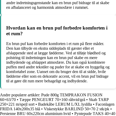
andre indretningsgenstande kan en brun puf bidrage til at skabe
en afbalanceret og harmonisk atmosfære i rummet.
Hvordan kan en brun puf forbedre komforten i
et rum?
En brun puf kan forbedre komforten i et rum på flere måder.
Den kan tilbyde en ekstra siddeplads til gæster eller et
afslappende sted at lægge fødderne. Ved at tilføje blødhed og
polstring til indretningen kan en brun puf skabe en mere
indbydende og afslappet atmosfære. Du kan også kombinere
puffen med andre tekstiler og puder for at skabe en hyggelig og
komfortabel zone. Uanset om du bruger den til at sidde, hvile
fødderne eller som en dekorativ accent, vil en brun puf bidrage
til at gøre dit rum mere behageligt og indbydende.
Andre populære artikler:
Pude 800g TEMPRAKON FUSION
60×63/70
•
Tæppe PENGEURT 70×160 råhvid/grå
•
Skab TARP
250×221 m/spejl sort
•
Badekåbe LERUM L/XL lyslilla
•
Faconlagen
FRIDA 140x200x35 blå
•
Viskestykke BARLIND 50×70 2 stk/pk
•
Persienne BRU 60x220cm aluminium hvid
•
Pyntepude TAKS 40×40