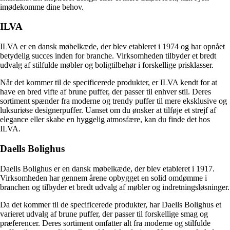
imødekomme dine behov.
ILVA
ILVA er en dansk møbelkæde, der blev etableret i 1974 og har opnået
betydelig succes inden for branche. Virksomheden tilbyder et bredt
udvalg af stilfulde møbler og boligtilbehør i forskellige prisklasser.
Når det kommer til de specificerede produkter, er ILVA kendt for at
have en bred vifte af brune puffer, der passer til enhver stil. Deres
sortiment spænder fra moderne og trendy puffer til mere eksklusive og
luksuriøse designerpuffer. Uanset om du ønsker at tilføje et strejf af
elegance eller skabe en hyggelig atmosfære, kan du finde det hos
ILVA.
Daells Bolighus
Daells Bolighus er en dansk møbelkæde, der blev etableret i 1917.
Virksomheden har gennem årene opbygget en solid omdømme i
branchen og tilbyder et bredt udvalg af møbler og indretningsløsninger.
Da det kommer til de specificerede produkter, har Daells Bolighus et
varieret udvalg af brune puffer, der passer til forskellige smag og
præferencer. Deres sortiment omfatter alt fra moderne og stilfulde