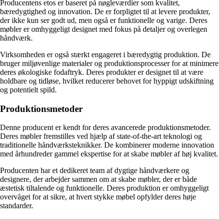
Producentens etos er baseret på nøgleværdier som kvalitet,
bæredygtighed og innovation. De er forpligtet til at levere produkter,
der ikke kun ser godt ud, men også er funktionelle og varige. Deres
møbler er omhyggeligt designet med fokus på detaljer og overlegen
håndværk.
Virksomheden er også stærkt engageret i bæredygtig produktion. De
bruger miljøvenlige materialer og produktionsprocesser for at minimere
deres økologiske fodaftryk. Deres produkter er designet til at være
holdbare og tidløse, hvilket reducerer behovet for hyppigt udskiftning
og potentielt spild.
Produktionsmetoder
Denne producent er kendt for deres avancerede produktionsmetoder.
Deres møbler fremstilles ved hjælp af state-of-the-art teknologi og
traditionelle håndværksteknikker. De kombinerer moderne innovation
med århundreder gammel ekspertise for at skabe møbler af høj kvalitet.
Producenten har et dedikeret team af dygtige håndværkere og
designere, der arbejder sammen om at skabe møbler, der er både
æstetisk tiltalende og funktionelle. Deres produktion er omhyggeligt
overvåget for at sikre, at hvert stykke møbel opfylder deres høje
standarder.