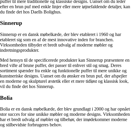
puffer til mere traditionelle og klassiske designs. Uanset om du leder
efter en brun puf med enkle linjer eller mere iøjnefaldende detaljer, kan
du finde det hos Daells Bolighus.
Sinnerup
Sinnerup er en dansk møbelkæde, der blev etableret i 1960 og har
etableret sig som en af de mest innovative inden for branchen.
Virksomheden tilbyder et bredt udvalg af moderne møbler og
indretningsprodukter.
Med hensyn til de specificerede produkter kan Sinnerup præsentere en
bred vifte af brune puffer, der passer til enhver stil og smag. Deres
sortiment spænder fra enkle og funktionelle puffer til mere unikke og
kunstneriske designs. Uanset om du ønsker en brun puf, der afspejler
en moderne og skulpturel æstetik eller et mere tidløst og klassisk look,
vil du finde det hos Sinnerup.
Bolia
Bolia er en dansk møbelkæde, der blev grundlagt i 2000 og har opnået
stor succes for sine unikke møbler og moderne designs. Virksomheden
har et bredt udvalg af møbler og tilbehør, der imødekommer moderne
og stilbevidste forbrugeres behov.