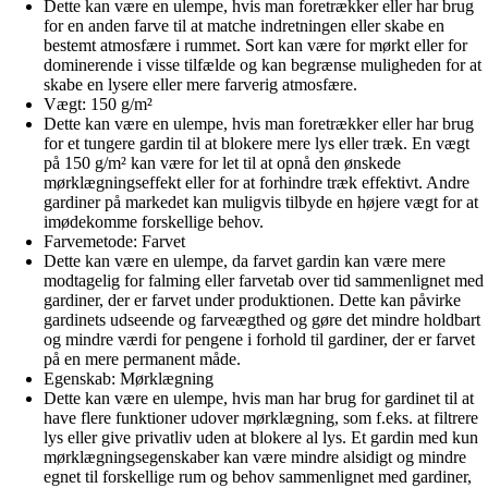
Dette kan være en ulempe, hvis man foretrækker eller har brug
for en anden farve til at matche indretningen eller skabe en
bestemt atmosfære i rummet. Sort kan være for mørkt eller for
dominerende i visse tilfælde og kan begrænse muligheden for at
skabe en lysere eller mere farverig atmosfære.
Vægt: 150 g/m²
Dette kan være en ulempe, hvis man foretrækker eller har brug
for et tungere gardin til at blokere mere lys eller træk. En vægt
på 150 g/m² kan være for let til at opnå den ønskede
mørklægningseffekt eller for at forhindre træk effektivt. Andre
gardiner på markedet kan muligvis tilbyde en højere vægt for at
imødekomme forskellige behov.
Farvemetode: Farvet
Dette kan være en ulempe, da farvet gardin kan være mere
modtagelig for falming eller farvetab over tid sammenlignet med
gardiner, der er farvet under produktionen. Dette kan påvirke
gardinets udseende og farveægthed og gøre det mindre holdbart
og mindre værdi for pengene i forhold til gardiner, der er farvet
på en mere permanent måde.
Egenskab: Mørklægning
Dette kan være en ulempe, hvis man har brug for gardinet til at
have flere funktioner udover mørklægning, som f.eks. at filtrere
lys eller give privatliv uden at blokere al lys. Et gardin med kun
mørklægningsegenskaber kan være mindre alsidigt og mindre
egnet til forskellige rum og behov sammenlignet med gardiner,