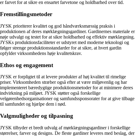
er farvet for at sikre en ensartet farvetone og holdbarhed over tid.
Fremstillingsmetoder
JYSK prioriterer kvalitet og god håndværksmæssig praksis i
produktionen af deres mørklægningsgardiner. Gardinernes materiale er
nøje udvalgt og testet for at sikre holdbarhed og effektiv mørklægning.
JYSKs produktionsfaciliteter er udstyret med moderne teknologi og
følger strenge produktionsstandarder for at sikre, at hvert gardin
opfylder virksomhedens høje kvalitetskrav.
Ethos og engagement
JYSK er forpligtet til at levere produkter af høj kvalitet til rimelige
priser. Virksomheden stræber også efter at være miljøvenlig og har
implementeret bæredygtige produktionsmetoder for at minimere deres
indvirkning på miljøet. JYSK støtter også forskellige
velgørenhedsorganisationer og samfundssponsorater for at give tilbage
til samfundet og hjælpe dem i nød.
Valgmuligheder og tilpasning
JYSK tilbyder et bredt udvalg af mørklægningsgardiner i forskellige
størrelser, farver og designs. De fleste gardiner leveres med beslag, der