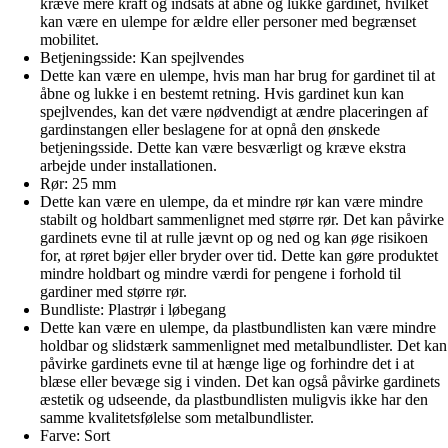
kræve mere kraft og indsats at åbne og lukke gardinet, hvilket
kan være en ulempe for ældre eller personer med begrænset
mobilitet.
Betjeningsside: Kan spejlvendes
Dette kan være en ulempe, hvis man har brug for gardinet til at
åbne og lukke i en bestemt retning. Hvis gardinet kun kan
spejlvendes, kan det være nødvendigt at ændre placeringen af
gardinstangen eller beslagene for at opnå den ønskede
betjeningsside. Dette kan være besværligt og kræve ekstra
arbejde under installationen.
Rør: 25 mm
Dette kan være en ulempe, da et mindre rør kan være mindre
stabilt og holdbart sammenlignet med større rør. Det kan påvirke
gardinets evne til at rulle jævnt op og ned og kan øge risikoen
for, at røret bøjer eller bryder over tid. Dette kan gøre produktet
mindre holdbart og mindre værdi for pengene i forhold til
gardiner med større rør.
Bundliste: Plastrør i løbegang
Dette kan være en ulempe, da plastbundlisten kan være mindre
holdbar og slidstærk sammenlignet med metalbundlister. Det kan
påvirke gardinets evne til at hænge lige og forhindre det i at
blæse eller bevæge sig i vinden. Det kan også påvirke gardinets
æstetik og udseende, da plastbundlisten muligvis ikke har den
samme kvalitetsfølelse som metalbundlister.
Farve: Sort