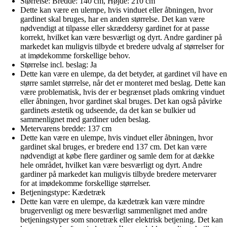
Størrelse: Bredde: 140 cm, Højde: 210 cm
Dette kan være en ulempe, hvis vinduet eller åbningen, hvor
gardinet skal bruges, har en anden størrelse. Det kan være
nødvendigt at tilpasse eller skræddersy gardinet for at passe
korrekt, hvilket kan være besværligt og dyrt. Andre gardiner på
markedet kan muligvis tilbyde et bredere udvalg af størrelser for
at imødekomme forskellige behov.
Størrelse incl. beslag: Ja
Dette kan være en ulempe, da det betyder, at gardinet vil have en
større samlet størrelse, når det er monteret med beslag. Dette kan
være problematisk, hvis der er begrænset plads omkring vinduet
eller åbningen, hvor gardinet skal bruges. Det kan også påvirke
gardinets æstetik og udseende, da det kan se bulkier ud
sammenlignet med gardiner uden beslag.
Metervarens bredde: 137 cm
Dette kan være en ulempe, hvis vinduet eller åbningen, hvor
gardinet skal bruges, er bredere end 137 cm. Det kan være
nødvendigt at købe flere gardiner og samle dem for at dække
hele området, hvilket kan være besværligt og dyrt. Andre
gardiner på markedet kan muligvis tilbyde bredere metervarer
for at imødekomme forskellige størrelser.
Betjeningstype: Kædetræk
Dette kan være en ulempe, da kædetræk kan være mindre
brugervenligt og mere besværligt sammenlignet med andre
betjeningstyper som snoretræk eller elektrisk betjening. Det kan