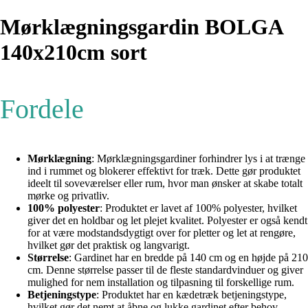
Mørklægningsgardin BOLGA
140x210cm sort
Fordele
Mørklægning
: Mørklægningsgardiner forhindrer lys i at trænge
ind i rummet og blokerer effektivt for træk. Dette gør produktet
ideelt til soveværelser eller rum, hvor man ønsker at skabe totalt
mørke og privatliv.
100% polyester
: Produktet er lavet af 100% polyester, hvilket
giver det en holdbar og let plejet kvalitet. Polyester er også kendt
for at være modstandsdygtigt over for pletter og let at rengøre,
hvilket gør det praktisk og langvarigt.
Størrelse
: Gardinet har en bredde på 140 cm og en højde på 210
cm. Denne størrelse passer til de fleste standardvinduer og giver
mulighed for nem installation og tilpasning til forskellige rum.
Betjeningstype
: Produktet har en kædetræk betjeningstype,
hvilket gør det nemt at åbne og lukke gardinet efter behov.