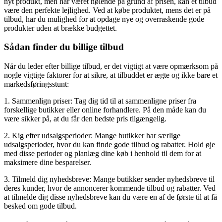
nyt produkt, men har været nølende på grund af prisen, kan et tilbud
være den perfekte lejlighed. Ved at købe produktet, mens det er på
tilbud, har du mulighed for at opdage nye og overraskende gode
produkter uden at brække budgettet.
Sådan finder du billige tilbud
Når du leder efter billige tilbud, er det vigtigt at være opmærksom på
nogle vigtige faktorer for at sikre, at tilbuddet er ægte og ikke bare et
markedsføringsstunt:
1. Sammenlign priser: Tag dig tid til at sammenligne priser fra
forskellige butikker eller online forhandlere. På den måde kan du
være sikker på, at du får den bedste pris tilgængelig.
2. Kig efter udsalgsperioder: Mange butikker har særlige
udsalgsperioder, hvor du kan finde gode tilbud og rabatter. Hold øje
med disse perioder og planlæg dine køb i henhold til dem for at
maksimere dine besparelser.
3. Tilmeld dig nyhedsbreve: Mange butikker sender nyhedsbreve til
deres kunder, hvor de annoncerer kommende tilbud og rabatter. Ved
at tilmelde dig disse nyhedsbreve kan du være en af de første til at få
besked om gode tilbud.