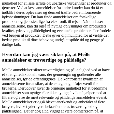
mulighed for at læse ærlige og upartiske vurderinger af produkter og
tjenester. Ved at læse anmeldelser fra andre kunder kan du få et
indblik i deres oplevelser og dermed træffe bedre informerede
købsbeslutninger. Du kan finde anmeldelser om forskellige
produkter og tjenester, lige fra elektronik til rejser. Når du læser
anmeldelserne, kan du også få nyttige oplysninger om produktets
kvalitet, ydeevne, pålidelighed og eventuelle problemer eller fordele
ved brugen af produktet. Dette giver dig mulighed for at vælge det
bedste produkt til dine behov og undgå at spilde tid og penge på
dårlige køb.
Hvordan kan jeg være sikker på, at Meille
anmeldelser er troværdige og pålidelige?
Meille anmeldelser sikrer troværdighed og pålidelighed ved at have
et strengt redaktionelt team, der gennemgår og godkender alle
anmeldelser, før de offentliggøres. De kontrollerer kvaliteten af ​​
anmeldelserne for at sikre, at de er ægte og tilføjer værdi for
brugerne. Derudover giver de brugerne mulighed for at bedømme
anmeldelser som nyttige eller ikke nyttige, hvilket hjælper med at
filtrere og vise de mest relevante og pålidelige anmeldelser øverst.
Meille anmeldelser er også blevet anerkendt og anbefalet af flere
brugere, hvilket yderligere bekræfter deres troværdighed og
pålidelighed. Det er dog altid vigtigt at være opmærksom på, at