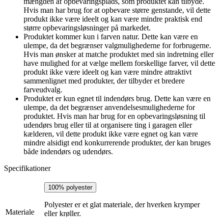
mængden af opbevaringsplads, som produktet kan tilbyde.
Hvis man har brug for at opbevare større genstande, vil dette
produkt ikke være ideelt og kan være mindre praktisk end
større opbevaringsløsninger på markedet.
Produktet kommer kun i farven natur. Dette kan være en
ulempe, da det begrænser valgmulighederne for forbrugerne.
Hvis man ønsker at matche produktet med sin indretning eller
have mulighed for at vælge mellem forskellige farver, vil dette
produkt ikke være ideelt og kan være mindre attraktivt
sammenlignet med produkter, der tilbyder et bredere
farveudvalg.
Produktet er kun egnet til indendørs brug. Dette kan være en
ulempe, da det begrænser anvendelsesmulighederne for
produktet. Hvis man har brug for en opbevaringsløsning til
udendørs brug eller til at organisere ting i garagen eller
kælderen, vil dette produkt ikke være egnet og kan være
mindre alsidigt end konkurrerende produkter, der kan bruges
både indendørs og udendørs.
Specifikationer
100% polyester
Polyester er et glat materiale, der hverken krymper
Materiale
eller krøller.