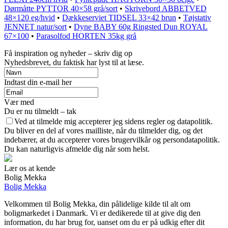
Dørmåtte PYTTOR 40×58 grå/sort
•
Skrivebord ABBETVED
48×120 eg/hvid
•
Dækkeserviet TIDSEL 33×42 brun
•
Tøjstativ
JENNET natur/sort
•
Dyne BABY 60g Ringsted Dun ROYAL
67×100
•
Parasolfod HORTEN 35kg grå
Få inspiration og nyheder – skriv dig op
Nyhedsbrevet, du faktisk har lyst til at læse.
Indtast din e-mail her
Vær med
Du er nu tilmeldt – tak
Ved at tilmelde mig accepterer jeg sidens regler og datapolitik.
Du bliver en del af vores mailliste, når du tilmelder dig, og det
indebærer, at du accepterer vores brugervilkår og persondatapolitik.
Du kan naturligvis afmelde dig når som helst.
Lær os at kende
Bolig Mekka
Bolig Mekka
Velkommen til Bolig Mekka, din pålidelige kilde til alt om
boligmarkedet i Danmark. Vi er dedikerede til at give dig den
information, du har brug for, uanset om du er på udkig efter dit