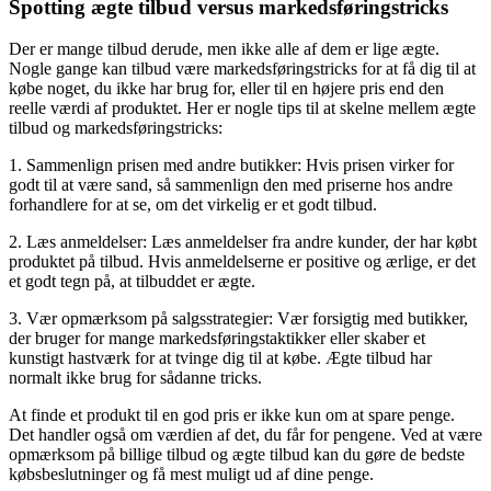
Spotting ægte tilbud versus markedsføringstricks
Der er mange tilbud derude, men ikke alle af dem er lige ægte.
Nogle gange kan tilbud være markedsføringstricks for at få dig til at
købe noget, du ikke har brug for, eller til en højere pris end den
reelle værdi af produktet. Her er nogle tips til at skelne mellem ægte
tilbud og markedsføringstricks:
1. Sammenlign prisen med andre butikker: Hvis prisen virker for
godt til at være sand, så sammenlign den med priserne hos andre
forhandlere for at se, om det virkelig er et godt tilbud.
2. Læs anmeldelser: Læs anmeldelser fra andre kunder, der har købt
produktet på tilbud. Hvis anmeldelserne er positive og ærlige, er det
et godt tegn på, at tilbuddet er ægte.
3. Vær opmærksom på salgsstrategier: Vær forsigtig med butikker,
der bruger for mange markedsføringstaktikker eller skaber et
kunstigt hastværk for at tvinge dig til at købe. Ægte tilbud har
normalt ikke brug for sådanne tricks.
At finde et produkt til en god pris er ikke kun om at spare penge.
Det handler også om værdien af det, du får for pengene. Ved at være
opmærksom på billige tilbud og ægte tilbud kan du gøre de bedste
købsbeslutninger og få mest muligt ud af dine penge.