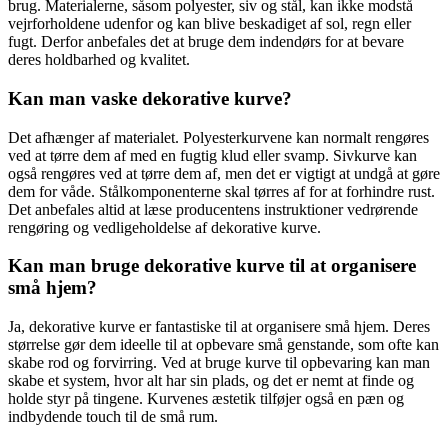
brug. Materialerne, såsom polyester, siv og stål, kan ikke modstå
vejrforholdene udenfor og kan blive beskadiget af sol, regn eller
fugt. Derfor anbefales det at bruge dem indendørs for at bevare
deres holdbarhed og kvalitet.
Kan man vaske dekorative kurve?
Det afhænger af materialet. Polyesterkurvene kan normalt rengøres
ved at tørre dem af med en fugtig klud eller svamp. Sivkurve kan
også rengøres ved at tørre dem af, men det er vigtigt at undgå at gøre
dem for våde. Stålkomponenterne skal tørres af for at forhindre rust.
Det anbefales altid at læse producentens instruktioner vedrørende
rengøring og vedligeholdelse af dekorative kurve.
Kan man bruge dekorative kurve til at organisere
små hjem?
Ja, dekorative kurve er fantastiske til at organisere små hjem. Deres
størrelse gør dem ideelle til at opbevare små genstande, som ofte kan
skabe rod og forvirring. Ved at bruge kurve til opbevaring kan man
skabe et system, hvor alt har sin plads, og det er nemt at finde og
holde styr på tingene. Kurvenes æstetik tilføjer også en pæn og
indbydende touch til de små rum.