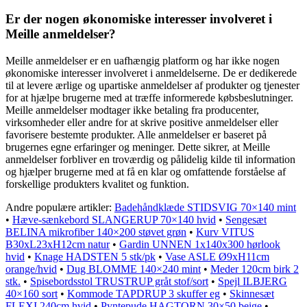
Er der nogen økonomiske interesser involveret i
Meille anmeldelser?
Meille anmeldelser er en uafhængig platform og har ikke nogen
økonomiske interesser involveret i anmeldelserne. De er dedikerede
til at levere ærlige og upartiske anmeldelser af produkter og tjenester
for at hjælpe brugerne med at træffe informerede købsbeslutninger.
Meille anmeldelser modtager ikke betaling fra producenter,
virksomheder eller andre for at skrive positive anmeldelser eller
favorisere bestemte produkter. Alle anmeldelser er baseret på
brugernes egne erfaringer og meninger. Dette sikrer, at Meille
anmeldelser forbliver en troværdig og pålidelig kilde til information
og hjælper brugerne med at få en klar og omfattende forståelse af
forskellige produkters kvalitet og funktion.
Andre populære artikler:
Badehåndklæde STIDSVIG 70×140 mint
•
Hæve-sænkebord SLANGERUP 70×140 hvid
•
Sengesæt
BELINA mikrofiber 140×200 støvet grøn
•
Kurv VITUS
B30xL23xH12cm natur
•
Gardin UNNEN 1x140x300 hørlook
hvid
•
Knage HADSTEN 5 stk/pk
•
Vase ASLE Ø9xH11cm
orange/hvid
•
Dug BLOMME 140×240 mint
•
Meder 120cm birk 2
stk.
•
Spisebordsstol TRUSTRUP gråt stof/sort
•
Spejl ILBJERG
40×160 sort
•
Kommode TAPDRUP 3 skuffer eg
•
Skinnesæt
FLEXI 240cm hvid
•
Pyntepude HAGTORN 30×50 beige
•