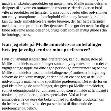
madvarer, skønhedsprodukter og meget mere. Meille anmeldelser er
designet til at være en omfattende ressource, der dækker en bred
vifte af produkter og tjenester. Uanset om du leder efter oplysninger
om en ny smartphone, et hotelophold eller en ny kosmetikprodukt,
kan du finde anmeldelser fra andre brugere, der har haft erfaringer
med de samme produkter eller tjenester. Dette gør det nemt for dig at
finde relevante anmeldelser og bruge dem som en nyttig guide i din
beslutningsproces.
Kan jeg stole på Meille anmeldelsers anbefalinger
hvis jeg jævnligt ændrer mine præferencer?
Hvis du jævnligt ændrer dine præferencer, kan du stadig stole på
Meille anmeldelsers anbefalinger som en nyttig rettesnor, men det er
vigtigt at tage højde for dine egne personlige præferencer og behov.
Meille anmeldelser baserer anbefalingerne på andres erfaringer, og
selvom de kan være nyttige, er der altid en chance for, at de ikke
nødvendigvis matcher dine specifikke præferencer. Det er derfor en
god idé at bruge de anbefalinger, der gives på Meille anmeldelser,
som et udgangspunkt for din research og som en måde at få indsigt i
forskellige produkter og deres egenskaber. Ved at læse
anmeldelserne og gøre dig bekendt med forskellige produkter kan
du bedre vurdere, hvilke der passer bedst til dine ændrede
præferencer og behov.