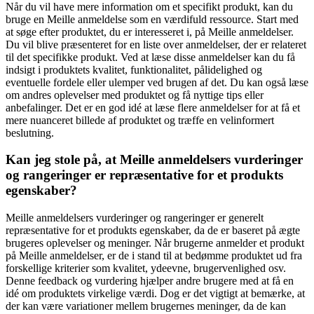
Når du vil have mere information om et specifikt produkt, kan du
bruge en Meille anmeldelse som en værdifuld ressource. Start med
at søge efter produktet, du er interesseret i, på Meille anmeldelser.
Du vil blive præsenteret for en liste over anmeldelser, der er relateret
til det specifikke produkt. Ved at læse disse anmeldelser kan du få
indsigt i produktets kvalitet, funktionalitet, pålidelighed og
eventuelle fordele eller ulemper ved brugen af det. Du kan også læse
om andres oplevelser med produktet og få nyttige tips eller
anbefalinger. Det er en god idé at læse flere anmeldelser for at få et
mere nuanceret billede af produktet og træffe en velinformert
beslutning.
Kan jeg stole på, at Meille anmeldelsers vurderinger
og rangeringer er repræsentative for et produkts
egenskaber?
Meille anmeldelsers vurderinger og rangeringer er generelt
repræsentative for et produkts egenskaber, da de er baseret på ægte
brugeres oplevelser og meninger. Når brugerne anmelder et produkt
på Meille anmeldelser, er de i stand til at bedømme produktet ud fra
forskellige kriterier som kvalitet, ydeevne, brugervenlighed osv.
Denne feedback og vurdering hjælper andre brugere med at få en
idé om produktets virkelige værdi. Dog er det vigtigt at bemærke, at
der kan være variationer mellem brugernes meninger, da de kan