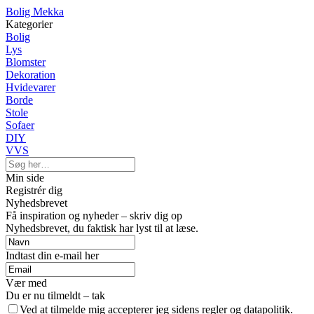
Bolig Mekka
Kategorier
Bolig
Lys
Blomster
Dekoration
Hvidevarer
Borde
Stole
Sofaer
DIY
VVS
Min side
Registrér dig
Nyhedsbrevet
Få inspiration og nyheder – skriv dig op
Nyhedsbrevet, du faktisk har lyst til at læse.
Indtast din e-mail her
Vær med
Du er nu tilmeldt – tak
Ved at tilmelde mig accepterer jeg sidens regler og datapolitik.