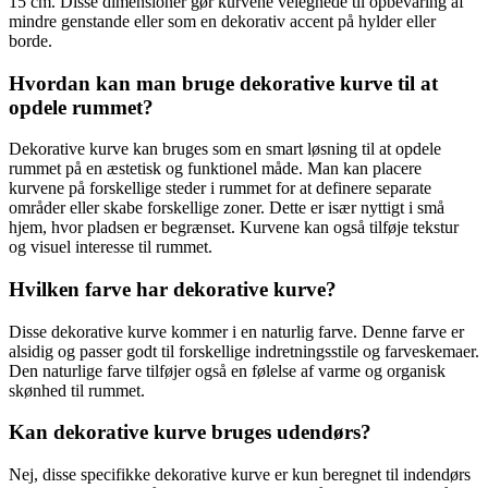
15 cm. Disse dimensioner gør kurvene velegnede til opbevaring af
mindre genstande eller som en dekorativ accent på hylder eller
borde.
Hvordan kan man bruge dekorative kurve til at
opdele rummet?
Dekorative kurve kan bruges som en smart løsning til at opdele
rummet på en æstetisk og funktionel måde. Man kan placere
kurvene på forskellige steder i rummet for at definere separate
områder eller skabe forskellige zoner. Dette er især nyttigt i små
hjem, hvor pladsen er begrænset. Kurvene kan også tilføje tekstur
og visuel interesse til rummet.
Hvilken farve har dekorative kurve?
Disse dekorative kurve kommer i en naturlig farve. Denne farve er
alsidig og passer godt til forskellige indretningsstile og farveskemaer.
Den naturlige farve tilføjer også en følelse af varme og organisk
skønhed til rummet.
Kan dekorative kurve bruges udendørs?
Nej, disse specifikke dekorative kurve er kun beregnet til indendørs