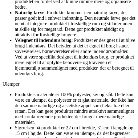
produktet en fordel ved at kunne rumme mere og organisere
bedre.
Naturlig farve
: Produktet kommer i en naturlig farve, der
passer godt ind i enhver indretning. Den neutrale farve gør det
nemt at integrere produktet i forskellige rum og stilarter uden
at skille sig for meget ud. Dette gør produktet alsidigt og
attraktivt for forskellige brugere.
Velegnet til indendørs brug
: Produktet er designet til at blive
brugt indendørs. Det betyder, at det er egnet til brug i stuer,
soveværelser, børneværelser eller andre indendørsområder.
Ved at være specifikt designet til indendørs brug, er produktet
mere egnet til at opfylde behovene og kravene i et
hjemmemiljø sammenlignet med produkter, der er beregnet til
udendørs brug.
Ulemper
Produktets materiale er 100% polyester, siv og stål. Dette kan
være en ulempe, da polyester er et glat materiale, der ikke har
den samme naturlige og æstetiske appel som f.eks. træ eller
rattan. Det kan gøre produktet mindre attraktivt sammenlignet
med konkurrerende produkter, der bruger mere naturlige
materialer.
Størrelsen på produktet er 22 cm i bredde, 31 cm i længde og
15 cm i højde. Dette kan være en ulempe, da det begrænser