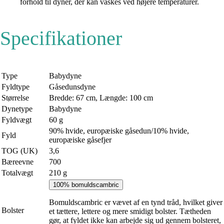
forhold til dyner, der kan vaskes ved højere temperaturer.
Specifikationer
Type
Babydyne
Fyldtype
Gåsedunsdyne
Størrelse
Bredde: 67 cm, Længde: 100 cm
Dynetype
Babydyne
Fyldvægt
60 g
90% hvide, europæiske gåsedun/10% hvide,
Fyld
europæiske gåsefjer
TOG (UK)
3,6
Bæreevne
700
Totalvægt
210 g
100% bomuldscambric
Bomuldscambric er vævet af en tynd tråd, hvilket giver
Bolster
et tættere, lettere og mere smidigt bolster. Tætheden
gør, at fyldet ikke kan arbejde sig ud gennem bolsteret,