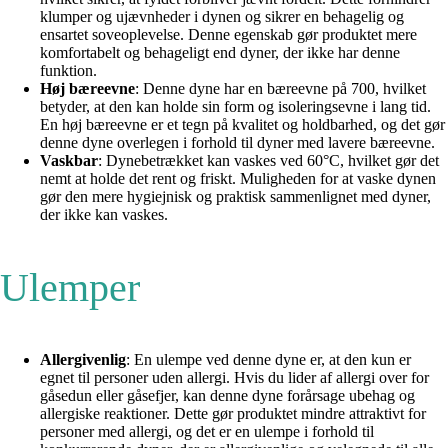
klumper og ujævnheder i dynen og sikrer en behagelig og
ensartet soveoplevelse. Denne egenskab gør produktet mere
komfortabelt og behageligt end dyner, der ikke har denne
funktion.
Høj bæreevne
: Denne dyne har en bæreevne på 700, hvilket
betyder, at den kan holde sin form og isoleringsevne i lang tid.
En høj bæreevne er et tegn på kvalitet og holdbarhed, og det gør
denne dyne overlegen i forhold til dyner med lavere bæreevne.
Vaskbar
: Dynebetrækket kan vaskes ved 60°C, hvilket gør det
nemt at holde det rent og friskt. Muligheden for at vaske dynen
gør den mere hygiejnisk og praktisk sammenlignet med dyner,
der ikke kan vaskes.
Ulemper
Allergivenlig
: En ulempe ved denne dyne er, at den kun er
egnet til personer uden allergi. Hvis du lider af allergi over for
gåsedun eller gåsefjer, kan denne dyne forårsage ubehag og
allergiske reaktioner. Dette gør produktet mindre attraktivt for
personer med allergi, og det er en ulempe i forhold til