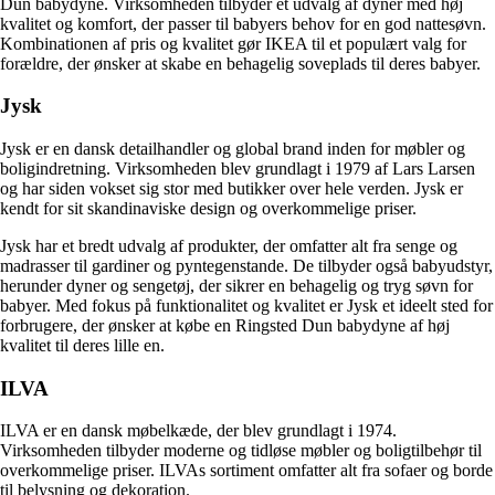
Dun babydyne. Virksomheden tilbyder et udvalg af dyner med høj
kvalitet og komfort, der passer til babyers behov for en god nattesøvn.
Kombinationen af ​​pris og kvalitet gør IKEA til et populært valg for
forældre, der ønsker at skabe en behagelig soveplads til deres babyer.
Jysk
Jysk er en dansk detailhandler og global brand inden for møbler og
boligindretning. Virksomheden blev grundlagt i 1979 af Lars Larsen
og har siden vokset sig stor med butikker over hele verden. Jysk er
kendt for sit skandinaviske design og overkommelige priser.
Jysk har et bredt udvalg af produkter, der omfatter alt fra senge og
madrasser til gardiner og pyntegenstande. De tilbyder også babyudstyr,
herunder dyner og sengetøj, der sikrer en behagelig og tryg søvn for
babyer. Med fokus på funktionalitet og kvalitet er Jysk et ideelt sted for
forbrugere, der ønsker at købe en Ringsted Dun babydyne af høj
kvalitet til deres lille en.
ILVA
ILVA er en dansk møbelkæde, der blev grundlagt i 1974.
Virksomheden tilbyder moderne og tidløse møbler og boligtilbehør til
overkommelige priser. ILVAs sortiment omfatter alt fra sofaer og borde
til belysning og dekoration.