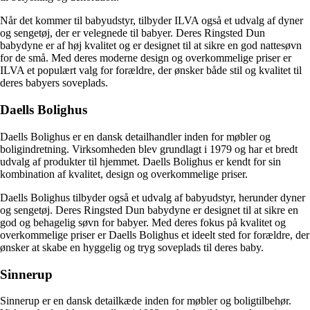
Når det kommer til babyudstyr, tilbyder ILVA også et udvalg af dyner
og sengetøj, der er velegnede til babyer. Deres Ringsted Dun
babydyne er af høj kvalitet og er designet til at sikre en god nattesøvn
for de små. Med deres moderne design og overkommelige priser er
ILVA et populært valg for forældre, der ønsker både stil og kvalitet til
deres babyers soveplads.
Daells Bolighus
Daells Bolighus er en dansk detailhandler inden for møbler og
boligindretning. Virksomheden blev grundlagt i 1979 og har et bredt
udvalg af produkter til hjemmet. Daells Bolighus er kendt for sin
kombination af kvalitet, design og overkommelige priser.
Daells Bolighus tilbyder også et udvalg af babyudstyr, herunder dyner
og sengetøj. Deres Ringsted Dun babydyne er designet til at sikre en
god og behagelig søvn for babyer. Med deres fokus på kvalitet og
overkommelige priser er Daells Bolighus et ideelt sted for forældre, der
ønsker at skabe en hyggelig og tryg soveplads til deres baby.
Sinnerup
Sinnerup er en dansk detailkæde inden for møbler og boligtilbehør.