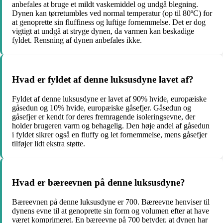
anbefales at bruge et mildt vaskemiddel og undgå blegning.
Dynen kan tørretumbles ved normal temperatur (op til 80ºC) for
at genoprette sin fluffiness og luftige fornemmelse. Det er dog
vigtigt at undgå at stryge dynen, da varmen kan beskadige
fyldet. Rensning af dynen anbefales ikke.
Hvad er fyldet af denne luksusdyne lavet af?
Fyldet af denne luksusdyne er lavet af 90% hvide, europæiske
gåsedun og 10% hvide, europæiske gåsefjer. Gåsedun og
gåsefjer er kendt for deres fremragende isoleringsevne, der
holder brugeren varm og behagelig. Den høje andel af gåsedun
i fyldet sikrer også en fluffy og let fornemmelse, mens gåsefjer
tilføjer lidt ekstra støtte.
Hvad er bæreevnen på denne luksusdyne?
Bæreevnen på denne luksusdyne er 700. Bæreevne henviser til
dynens evne til at genoprette sin form og volumen efter at have
været komprimeret. En bæreevne på 700 betyder, at dynen har