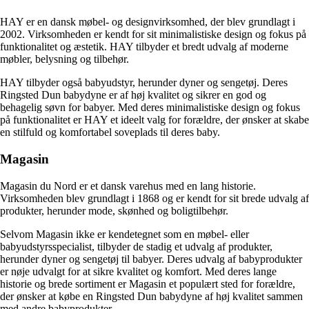
HAY er en dansk møbel- og designvirksomhed, der blev grundlagt i
2002. Virksomheden er kendt for sit minimalistiske design og fokus på
funktionalitet og æstetik. HAY tilbyder et bredt udvalg af moderne
møbler, belysning og tilbehør.
HAY tilbyder også babyudstyr, herunder dyner og sengetøj. Deres
Ringsted Dun babydyne er af høj kvalitet og sikrer en god og
behagelig søvn for babyer. Med deres minimalistiske design og fokus
på funktionalitet er HAY et ideelt valg for forældre, der ønsker at skabe
en stilfuld og komfortabel soveplads til deres baby.
Magasin
Magasin du Nord er et dansk varehus med en lang historie.
Virksomheden blev grundlagt i 1868 og er kendt for sit brede udvalg af
produkter, herunder mode, skønhed og boligtilbehør.
Selvom Magasin ikke er kendetegnet som en møbel- eller
babyudstyrsspecialist, tilbyder de stadig et udvalg af produkter,
herunder dyner og sengetøj til babyer. Deres udvalg af babyprodukter
er nøje udvalgt for at sikre kvalitet og komfort. Med deres lange
historie og brede sortiment er Magasin et populært sted for forældre,
der ønsker at købe en Ringsted Dun babydyne af høj kvalitet sammen
med andre babyprodukter.