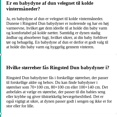
Er en babydyne af dun velegnet til kolde
vintermåneder?
Ja, en babydyne af dun er velegnet til kolde vintermåneder.
Dunene i Ringsted Dun babydyner er isolerende og har en høj
varmeevne, hvilket gør dem ideelle til at holde din baby varm
og komfortabel på kolde nætter. Samtidig er dynen stadig
åndbar og absorberer fugt, hvilket sikrer, at din baby forbliver
tør og behagelig. En babydyne af dun er derfor et godt valg til
at holde din baby varm og hyggelig gennem vinteren.
Hvilke størrelser fås Ringsted Dun babydyner i?
Ringsted Dun babydyner fås i forskellige størrelser, der passer
til forskellige aldre og behov. Du kan finde babydyner i
størrelser som 70×100 cm, 80×100 cm eller 100×140 cm. Det
anbefales at vælge en størrelse, der passer til din babies seng
eller krybbe og giver tilstrækkelig bevægelsesfrihed. Det er
også vigtigt at sikre, at dynen passer godt i sengen og ikke er for
stor eller for lille.