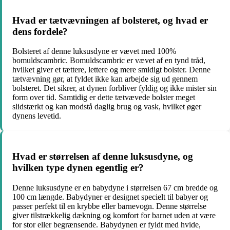
Hvad er tætvævningen af bolsteret, og hvad er
dens fordele?
Bolsteret af denne luksusdyne er vævet med 100%
bomuldscambric. Bomuldscambric er vævet af en tynd tråd,
hvilket giver et tættere, lettere og mere smidigt bolster. Denne
tætvævning gør, at fyldet ikke kan arbejde sig ud gennem
bolsteret. Det sikrer, at dynen forbliver fyldig og ikke mister sin
form over tid. Samtidig er dette tætvævede bolster meget
slidstærkt og kan modstå daglig brug og vask, hvilket øger
dynens levetid.
Hvad er størrelsen af denne luksusdyne, og
hvilken type dynen egentlig er?
Denne luksusdyne er en babydyne i størrelsen 67 cm bredde og
100 cm længde. Babydyner er designet specielt til babyer og
passer perfekt til en krybbe eller barnevogn. Denne størrelse
giver tilstrækkelig dækning og komfort for barnet uden at være
for stor eller begrænsende. Babydynen er fyldt med hvide,