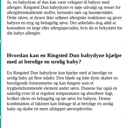
Ja, en babydyne af dun kan være velegnet til babyer med
allergier. Ringsted Dun babydyner er nøje udvalgt og renset for
allergifremkaldende stoffer, herunder støv og husstøvmider.
Dette sikrer, at dynen ikke udløser allergiske reaktioner og giver
babyen en tryg og behagelig søvn. Det anbefales dog altid at
konsultere en læge eller allergispecialist, hvis du er bekymret for
din babys allergier.
Hvordan kan en Ringsted Dun babydyne hjælpe
med at berolige en urolig baby?
En Ringsted Dun babydyne kan hjælpe med at berolige en
urolig baby på flere måder. Den bløde og lette dyne skaber en
beroligende fornemmelse og kan fungere som et
tryghedsfremmende element under søvn. Dunene har også en
naturlig evne til at regulere temperaturen og absorbere fugt,
hvilket sikrer en behagelig og tør søvn for babyen. Denne
kombination af faktorer kan bidrage til at berolige en urolig
baby og skabe en mere afslappet søvnoplevelse.