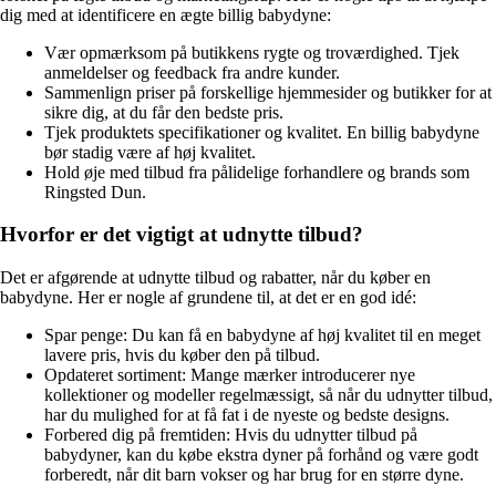
dig med at identificere en ægte billig babydyne:
Vær opmærksom på butikkens rygte og troværdighed. Tjek
anmeldelser og feedback fra andre kunder.
Sammenlign priser på forskellige hjemmesider og butikker for at
sikre dig, at du får den bedste pris.
Tjek produktets specifikationer og kvalitet. En billig babydyne
bør stadig være af høj kvalitet.
Hold øje med tilbud fra pålidelige forhandlere og brands som
Ringsted Dun.
Hvorfor er det vigtigt at udnytte tilbud?
Det er afgørende at udnytte tilbud og rabatter, når du køber en
babydyne. Her er nogle af grundene til, at det er en god idé:
Spar penge: Du kan få en babydyne af høj kvalitet til en meget
lavere pris, hvis du køber den på tilbud.
Opdateret sortiment: Mange mærker introducerer nye
kollektioner og modeller regelmæssigt, så når du udnytter tilbud,
har du mulighed for at få fat i de nyeste og bedste designs.
Forbered dig på fremtiden: Hvis du udnytter tilbud på
babydyner, kan du købe ekstra dyner på forhånd og være godt
forberedt, når dit barn vokser og har brug for en større dyne.