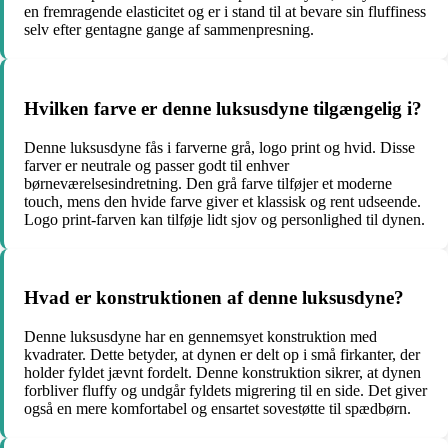
en fremragende elasticitet og er i stand til at bevare sin fluffiness
selv efter gentagne gange af sammenpresning.
Hvilken farve er denne luksusdyne tilgængelig i?
Denne luksusdyne fås i farverne grå, logo print og hvid. Disse
farver er neutrale og passer godt til enhver
børneværelsesindretning. Den grå farve tilføjer et moderne
touch, mens den hvide farve giver et klassisk og rent udseende.
Logo print-farven kan tilføje lidt sjov og personlighed til dynen.
Hvad er konstruktionen af denne luksusdyne?
Denne luksusdyne har en gennemsyet konstruktion med
kvadrater. Dette betyder, at dynen er delt op i små firkanter, der
holder fyldet jævnt fordelt. Denne konstruktion sikrer, at dynen
forbliver fluffy og undgår fyldets migrering til en side. Det giver
også en mere komfortabel og ensartet sovestøtte til spædbørn.