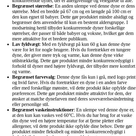
konkurrerende dyner, der er allergivenlige og velegnede til alle.
Begrænset størrelse
: En anden ulempe ved denne dyne er dens
størrelse. Med en bredde på 67 cm og en længde på 100 cm er
den kun egnet til babyer. Dette gør produktet mindre alsidigt og
begrænser dets anvendelse til kun en bestemt aldersgruppe. I
modsætning hertil tilbyder konkurrerende dyner forskellige
størrelser, der passer til både babyer og voksne, hvilket gør dem
mere attraktive for et bredere publikum.
Lav fyldvægt
: Med en fyldvægt på kun 60 g kan denne dyne
være for let for nogle brugere. Hvis du foretrækker en tungere
dyne, der giver mere tryk og varme, kan denne dyne virke
utilstrækkelig. Dette gør produktet mindre konkurrencedygtigt i
forhold til dyner med højere fyldvægt, der tilbyder mere komfort
og varme.
Begrænset farvevalg
: Denne dyne fås kun i grå, med logo print
og hvid farve. Hvis du foretrækker en dyne i en anden farve
eller med forskellige mønstre, vil dette produkt ikke opfylde dine
præferencer. Dette gør produktet mindre attraktivt for dem, der
ønsker at matche dynefarven med deres soveværelsesindretning
eller personlige stil.
Begrænset vaskeinstruktioner
: En ulempe ved denne dyne er,
at den kun kan vaskes ved 60°C. Hvis du har brug for at vaske
din dyne ved en højere temperatur for at fjerne pletter eller
allergener, vil dette produkt ikke opfylde dine behov. Dette gør
produktet mindre fleksibelt og mindre konkurrencedygtigt i