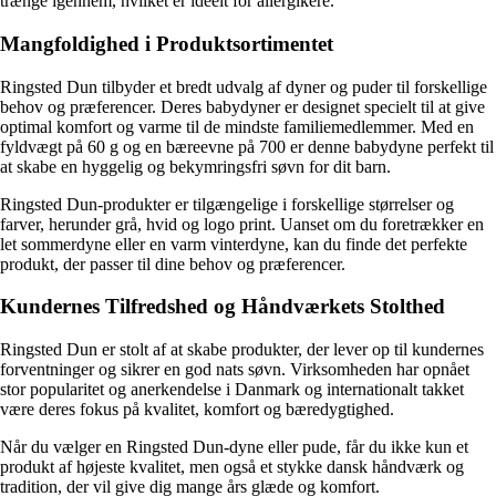
trænge igennem, hvilket er ideelt for allergikere.
Mangfoldighed i Produktsortimentet
Ringsted Dun tilbyder et bredt udvalg af dyner og puder til forskellige
behov og præferencer. Deres babydyner er designet specielt til at give
optimal komfort og varme til de mindste familiemedlemmer. Med en
fyldvægt på 60 g og en bæreevne på 700 er denne babydyne perfekt til
at skabe en hyggelig og bekymringsfri søvn for dit barn.
Ringsted Dun-produkter er tilgængelige i forskellige størrelser og
farver, herunder grå, hvid og logo print. Uanset om du foretrækker en
let sommerdyne eller en varm vinterdyne, kan du finde det perfekte
produkt, der passer til dine behov og præferencer.
Kundernes Tilfredshed og Håndværkets Stolthed
Ringsted Dun er stolt af at skabe produkter, der lever op til kundernes
forventninger og sikrer en god nats søvn. Virksomheden har opnået
stor popularitet og anerkendelse i Danmark og internationalt takket
være deres fokus på kvalitet, komfort og bæredygtighed.
Når du vælger en Ringsted Dun-dyne eller pude, får du ikke kun et
produkt af højeste kvalitet, men også et stykke dansk håndværk og
tradition, der vil give dig mange års glæde og komfort.