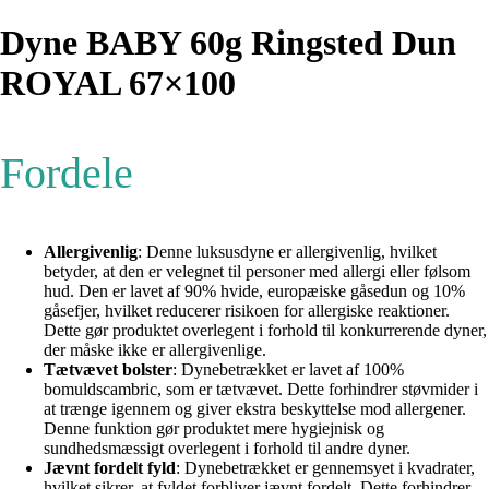
Dyne BABY 60g Ringsted Dun
ROYAL 67×100
Fordele
Allergivenlig
: Denne luksusdyne er allergivenlig, hvilket
betyder, at den er velegnet til personer med allergi eller følsom
hud. Den er lavet af 90% hvide, europæiske gåsedun og 10%
gåsefjer, hvilket reducerer risikoen for allergiske reaktioner.
Dette gør produktet overlegent i forhold til konkurrerende dyner,
der måske ikke er allergivenlige.
Tætvævet bolster
: Dynebetrækket er lavet af 100%
bomuldscambric, som er tætvævet. Dette forhindrer støvmider i
at trænge igennem og giver ekstra beskyttelse mod allergener.
Denne funktion gør produktet mere hygiejnisk og
sundhedsmæssigt overlegent i forhold til andre dyner.
Jævnt fordelt fyld
: Dynebetrækket er gennemsyet i kvadrater,
hvilket sikrer, at fyldet forbliver jævnt fordelt. Dette forhindrer