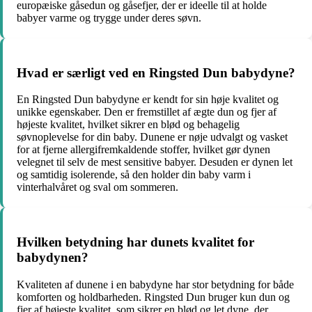
europæiske gåsedun og gåsefjer, der er ideelle til at holde
babyer varme og trygge under deres søvn.
Hvad er særligt ved en Ringsted Dun babydyne?
En Ringsted Dun babydyne er kendt for sin høje kvalitet og
unikke egenskaber. Den er fremstillet af ægte dun og fjer af
højeste kvalitet, hvilket sikrer en blød og behagelig
søvnoplevelse for din baby. Dunene er nøje udvalgt og vasket
for at fjerne allergifremkaldende stoffer, hvilket gør dynen
velegnet til selv de mest sensitive babyer. Desuden er dynen let
og samtidig isolerende, så den holder din baby varm i
vinterhalvåret og sval om sommeren.
Hvilken betydning har dunets kvalitet for
babydynen?
Kvaliteten af dunene i en babydyne har stor betydning for både
komforten og holdbarheden. Ringsted Dun bruger kun dun og
fjer af højeste kvalitet, som sikrer en blød og let dyne, der