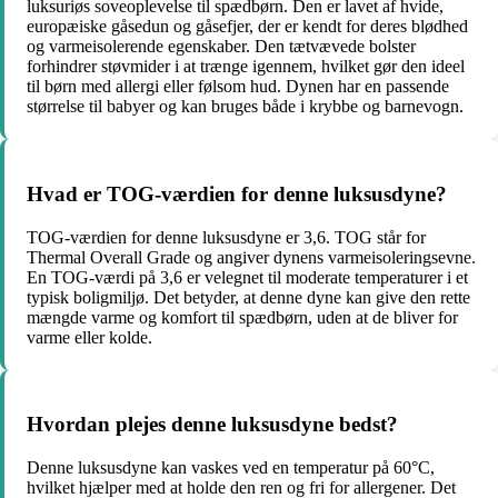
luksuriøs soveoplevelse til spædbørn. Den er lavet af hvide,
europæiske gåsedun og gåsefjer, der er kendt for deres blødhed
og varmeisolerende egenskaber. Den tætvævede bolster
forhindrer støvmider i at trænge igennem, hvilket gør den ideel
til børn med allergi eller følsom hud. Dynen har en passende
størrelse til babyer og kan bruges både i krybbe og barnevogn.
Hvad er TOG-værdien for denne luksusdyne?
TOG-værdien for denne luksusdyne er 3,6. TOG står for
Thermal Overall Grade og angiver dynens varmeisoleringsevne.
En TOG-værdi på 3,6 er velegnet til moderate temperaturer i et
typisk boligmiljø. Det betyder, at denne dyne kan give den rette
mængde varme og komfort til spædbørn, uden at de bliver for
varme eller kolde.
Hvordan plejes denne luksusdyne bedst?
Denne luksusdyne kan vaskes ved en temperatur på 60°C,
hvilket hjælper med at holde den ren og fri for allergener. Det