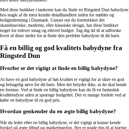
Med disse butikker i tankerne kan du finde en Ringsted Dun babydyne
hos nogle af de mest kendte detailhandlere inden for møbler og
boligindretning i Danmark. Uanset om du foretrækker det
skandinaviske, moderne, eller klassiske design, har disse butikker
noget for enhver smag og ethvert budget. Tag dig tid til at udforske
hvert af disse steder for at finde den perfekte babydyne til dit barn.
Få en billig og god kvalitets babydyne fra
Ringsted Dun
Hvorfor er det vigtigt at finde en billig babydyne?
At have en god babydyne af høj kvalitet er vigtigt for at sikre en god
og behagelig søvn for dit barn. Men det betyder ikke, at du skal betale
en formue. Ved at finde en billig babydyne kan du få en fantastisk
kvalitetsdyne uden at sprænge budgettet. Der er mange fordele ved at
købe en babydyne til en god pris.
Hvordan genkender du en ægte billig babydyne?
Når du leder efter en billig babydyne, er det vigtigt at kunne kende
forskel på ægte tilbud og marketingsfup. Her er nogle tips til at hjælpe