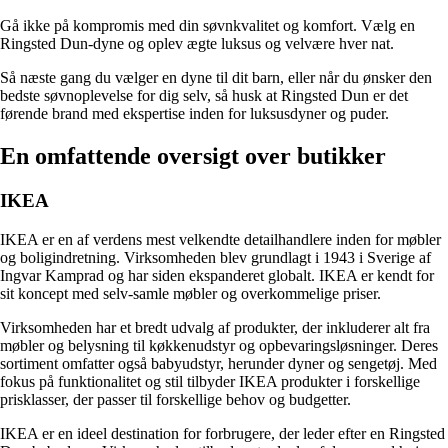
Gå ikke på kompromis med din søvnkvalitet og komfort. Vælg en
Ringsted Dun-dyne og oplev ægte luksus og velvære hver nat.
Så næste gang du vælger en dyne til dit barn, eller når du ønsker den
bedste søvnoplevelse for dig selv, så husk at Ringsted Dun er det
førende brand med ekspertise inden for luksusdyner og puder.
En omfattende oversigt over butikker
IKEA
IKEA er en af verdens mest velkendte detailhandlere inden for møbler
og boligindretning. Virksomheden blev grundlagt i 1943 i Sverige af
Ingvar Kamprad og har siden ekspanderet globalt. IKEA er kendt for
sit koncept med selv-samle møbler og overkommelige priser.
Virksomheden har et bredt udvalg af produkter, der inkluderer alt fra
møbler og belysning til køkkenudstyr og opbevaringsløsninger. Deres
sortiment omfatter også babyudstyr, herunder dyner og sengetøj. Med
fokus på funktionalitet og stil tilbyder IKEA produkter i forskellige
prisklasser, der passer til forskellige behov og budgetter.
IKEA er en ideel destination for forbrugere, der leder efter en Ringsted