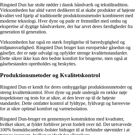
Ringsted Dun har stolte rødder i dansk håndværk og tekstiltradition.
Virksomheden har altid været dedikeret til at skabe produkter af højeste
kvalitet ved hjælp af traditionelle produktionsmetoder kombineret med
moderne teknologi. Hver dyne og pude er fremstillet med omhu og
ekspertise af dygtige håndværkere, der har arvet deres færdigheder fra
generation til generation.
Virksomheden har også en stærk forpligtelse til bæredygtighed og
miljøansvarlighed. Ringsted Dun bruger kun europæiske gåsedun og
gåsefjer, der er nøje udvalgt og opfylder strenge kvalitetsstandarder.
Dette sikrer ikke kun den bedste komfort for brugerne, men også at
gåsebestanden opretholdes og beskyttes.
Produktionsmetoder og Kvalitetskontrol
Ringsted Dun er kendt for deres omhyggelige produktionsmetoder og
streng kvalitetskontrol. Hver dyne og pude undergår en række nøje
inspektioner og tests for at sikre, at den lever op til de højeste
standarder. Dette omfatter kontrol af fyldtype, fyldvægt og bæreevne
for at sikre optimal komfort og varmeisolation.
Ringsted Dun-bruger en gennemsyet konstruktion med kvadrater,
hvilket sikrer, at fyldet forbliver jævnt fordelt over tid. Det tætvævede
100% bomuldscambric-bolster bidrager til at forhindre støvmider i at