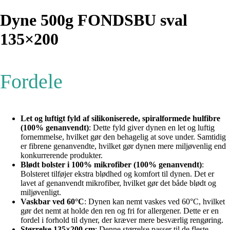
Dyne 500g FONDSBU sval
135×200
Fordele
Let og luftigt fyld af silikoniserede, spiralformede hulfibre
(100% genanvendt)
: Dette fyld giver dynen en let og luftig
fornemmelse, hvilket gør den behagelig at sove under. Samtidig
er fibrene genanvendte, hvilket gør dynen mere miljøvenlig end
konkurrerende produkter.
Blødt bolster i 100% mikrofiber (100% genanvendt)
:
Bolsteret tilføjer ekstra blødhed og komfort til dynen. Det er
lavet af genanvendt mikrofiber, hvilket gør det både blødt og
miljøvenligt.
Vaskbar ved 60°C
: Dynen kan nemt vaskes ved 60°C, hvilket
gør det nemt at holde den ren og fri for allergener. Dette er en
fordel i forhold til dyner, der kræver mere besværlig rengøring.
Størrelse 135×200 cm
: Denne størrelse passer til de fleste