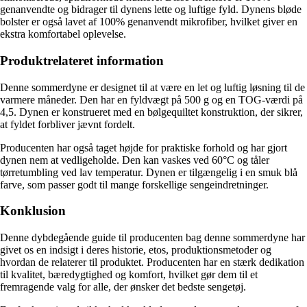
genanvendte og bidrager til dynens lette og luftige fyld. Dynens bløde
bolster er også lavet af 100% genanvendt mikrofiber, hvilket giver en
ekstra komfortabel oplevelse.
Produktrelateret information
Denne sommerdyne er designet til at være en let og luftig løsning til de
varmere måneder. Den har en fyldvægt på 500 g og en TOG-værdi på
4,5. Dynen er konstrueret med en bølgequiltet konstruktion, der sikrer,
at fyldet forbliver jævnt fordelt.
Producenten har også taget højde for praktiske forhold og har gjort
dynen nem at vedligeholde. Den kan vaskes ved 60°C og tåler
tørretumbling ved lav temperatur. Dynen er tilgængelig i en smuk blå
farve, som passer godt til mange forskellige sengeindretninger.
Konklusion
Denne dybdegående guide til producenten bag denne sommerdyne har
givet os en indsigt i deres historie, etos, produktionsmetoder og
hvordan de relaterer til produktet. Producenten har en stærk dedikation
til kvalitet, bæredygtighed og komfort, hvilket gør dem til et
fremragende valg for alle, der ønsker det bedste sengetøj.