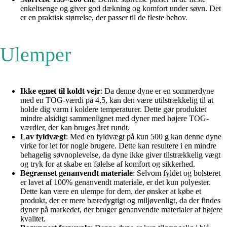
enkeltsenge og giver god dækning og komfort under søvn. Det
er en praktisk størrelse, der passer til de fleste behov.
Ulemper
Ikke egnet til koldt vejr
: Da denne dyne er en sommerdyne
med en TOG-værdi på 4,5, kan den være utilstrækkelig til at
holde dig varm i koldere temperaturer. Dette gør produktet
mindre alsidigt sammenlignet med dyner med højere TOG-
værdier, der kan bruges året rundt.
Lav fyldvægt
: Med en fyldvægt på kun 500 g kan denne dyne
virke for let for nogle brugere. Dette kan resultere i en mindre
behagelig søvnoplevelse, da dyne ikke giver tilstrækkelig vægt
og tryk for at skabe en følelse af komfort og sikkerhed.
Begrænset genanvendt materiale
: Selvom fyldet og bolsteret
er lavet af 100% genanvendt materiale, er det kun polyester.
Dette kan være en ulempe for dem, der ønsker at købe et
produkt, der er mere bæredygtigt og miljøvenligt, da der findes
dyner på markedet, der bruger genanvendte materialer af højere
kvalitet.