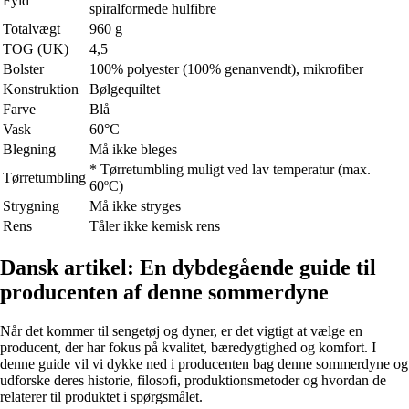
Fyld
spiralformede hulfibre
Totalvægt
960 g
TOG (UK)
4,5
Bolster
100% polyester (100% genanvendt), mikrofiber
Konstruktion
Bølgequiltet
Farve
Blå
Vask
60°C
Blegning
Må ikke bleges
* Tørretumbling muligt ved lav temperatur (max.
Tørretumbling
60ºC)
Strygning
Må ikke stryges
Rens
Tåler ikke kemisk rens
Dansk artikel: En dybdegående guide til
producenten af denne sommerdyne
Når det kommer til sengetøj og dyner, er det vigtigt at vælge en
producent, der har fokus på kvalitet, bæredygtighed og komfort. I
denne guide vil vi dykke ned i producenten bag denne sommerdyne og
udforske deres historie, filosofi, produktionsmetoder og hvordan de
relaterer til produktet i spørgsmålet.