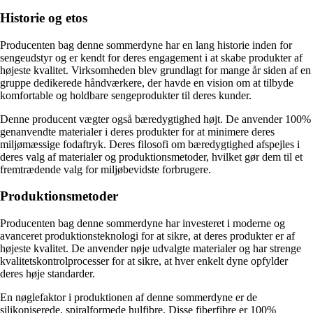
Historie og etos
Producenten bag denne sommerdyne har en lang historie inden for
sengeudstyr og er kendt for deres engagement i at skabe produkter af
højeste kvalitet. Virksomheden blev grundlagt for mange år siden af en
gruppe dedikerede håndværkere, der havde en vision om at tilbyde
komfortable og holdbare sengeprodukter til deres kunder.
Denne producent vægter også bæredygtighed højt. De anvender 100%
genanvendte materialer i deres produkter for at minimere deres
miljømæssige fodaftryk. Deres filosofi om bæredygtighed afspejles i
deres valg af materialer og produktionsmetoder, hvilket gør dem til et
fremtrædende valg for miljøbevidste forbrugere.
Produktionsmetoder
Producenten bag denne sommerdyne har investeret i moderne og
avanceret produktionsteknologi for at sikre, at deres produkter er af
højeste kvalitet. De anvender nøje udvalgte materialer og har strenge
kvalitetskontrolprocesser for at sikre, at hver enkelt dyne opfylder
deres høje standarder.
En nøglefaktor i produktionen af denne sommerdyne er de
silikoniserede, spiralformede hulfibre. Disse fiberfibre er 100%