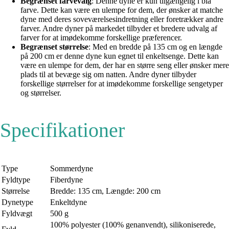
Begrænset farvevalg
: Denne dyne er kun tilgængelig i blå
farve. Dette kan være en ulempe for dem, der ønsker at matche
dyne med deres soveværelsesindretning eller foretrækker andre
farver. Andre dyner på markedet tilbyder et bredere udvalg af
farver for at imødekomme forskellige præferencer.
Begrænset størrelse
: Med en bredde på 135 cm og en længde
på 200 cm er denne dyne kun egnet til enkeltsenge. Dette kan
være en ulempe for dem, der har en større seng eller ønsker mere
plads til at bevæge sig om natten. Andre dyner tilbyder
forskellige størrelser for at imødekomme forskellige sengetyper
og størrelser.
Specifikationer
Type
Sommerdyne
Fyldtype
Fiberdyne
Størrelse
Bredde: 135 cm, Længde: 200 cm
Dynetype
Enkeltdyne
Fyldvægt
500 g
100% polyester (100% genanvendt), silikoniserede,