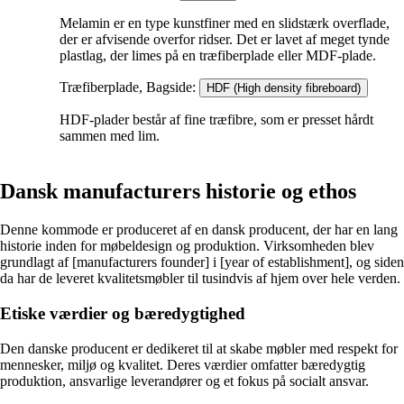
Melamin er en type kunstfiner med en slidstærk overflade,
der er afvisende overfor ridser. Det er lavet af meget tynde
plastlag, der limes på en træfiberplade eller MDF-plade.
Træfiberplade, Bagside:
HDF (High density fibreboard)
HDF-plader består af fine træfibre, som er presset hårdt
sammen med lim.
Dansk manufacturers historie og ethos
Denne kommode er produceret af en dansk producent, der har en lang
historie inden for møbeldesign og produktion. Virksomheden blev
grundlagt af [manufacturers founder] i [year of establishment], og siden
da har de leveret kvalitetsmøbler til tusindvis af hjem over hele verden.
Etiske værdier og bæredygtighed
Den danske producent er dedikeret til at skabe møbler med respekt for
mennesker, miljø og kvalitet. Deres værdier omfatter bæredygtig
produktion, ansvarlige leverandører og et fokus på socialt ansvar.