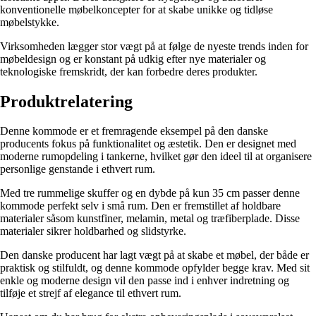
konventionelle møbelkoncepter for at skabe unikke og tidløse
møbelstykke.
Virksomheden lægger stor vægt på at følge de nyeste trends inden for
møbeldesign og er konstant på udkig efter nye materialer og
teknologiske fremskridt, der kan forbedre deres produkter.
Produktrelatering
Denne kommode er et fremragende eksempel på den danske
producents fokus på funktionalitet og æstetik. Den er designet med
moderne rumopdeling i tankerne, hvilket gør den ideel til at organisere
personlige genstande i ethvert rum.
Med tre rummelige skuffer og en dybde på kun 35 cm passer denne
kommode perfekt selv i små rum. Den er fremstillet af holdbare
materialer såsom kunstfiner, melamin, metal og træfiberplade. Disse
materialer sikrer holdbarhed og slidstyrke.
Den danske producent har lagt vægt på at skabe et møbel, der både er
praktisk og stilfuldt, og denne kommode opfylder begge krav. Med sit
enkle og moderne design vil den passe ind i enhver indretning og
tilføje et strejf af elegance til ethvert rum.