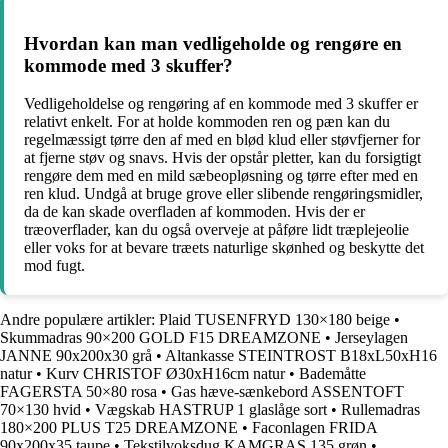
Hvordan kan man vedligeholde og rengøre en
kommode med 3 skuffer?
Vedligeholdelse og rengøring af en kommode med 3 skuffer er
relativt enkelt. For at holde kommoden ren og pæn kan du
regelmæssigt tørre den af med en blød klud eller støvfjerner for
at fjerne støv og snavs. Hvis der opstår pletter, kan du forsigtigt
rengøre dem med en mild sæbeopløsning og tørre efter med en
ren klud. Undgå at bruge grove eller slibende rengøringsmidler,
da de kan skade overfladen af kommoden. Hvis der er
træoverflader, kan du også overveje at påføre lidt træplejeolie
eller voks for at bevare træets naturlige skønhed og beskytte det
mod fugt.
Andre populære artikler:
Plaid TUSENFRYD 130×180 beige
•
Skummadras 90×200 GOLD F15 DREAMZONE
•
Jerseylagen
JANNE 90x200x30 grå
•
Altankasse STEINTROST B18xL50xH16
natur
•
Kurv CHRISTOF Ø30xH16cm natur
•
Bademåtte
FAGERSTA 50×80 rosa
•
Gas hæve-sænkebord ASSENTOFT
70×130 hvid
•
Vægskab HASTRUP 1 glaslåge sort
•
Rullemadras
180×200 PLUS T25 DREAMZONE
•
Faconlagen FRIDA
90x200x35 taupe
•
Tekstilvoksdug KAMGRAS 135 grøn
•