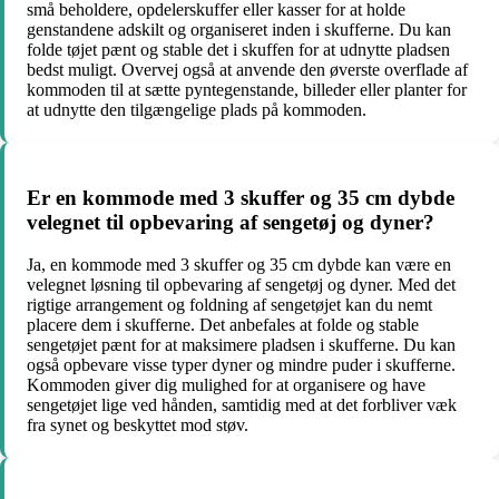
små beholdere, opdelerskuffer eller kasser for at holde
genstandene adskilt og organiseret inden i skufferne. Du kan
folde tøjet pænt og stable det i skuffen for at udnytte pladsen
bedst muligt. Overvej også at anvende den øverste overflade af
kommoden til at sætte pyntegenstande, billeder eller planter for
at udnytte den tilgængelige plads på kommoden.
Er en kommode med 3 skuffer og 35 cm dybde
velegnet til opbevaring af sengetøj og dyner?
Ja, en kommode med 3 skuffer og 35 cm dybde kan være en
velegnet løsning til opbevaring af sengetøj og dyner. Med det
rigtige arrangement og foldning af sengetøjet kan du nemt
placere dem i skufferne. Det anbefales at folde og stable
sengetøjet pænt for at maksimere pladsen i skufferne. Du kan
også opbevare visse typer dyner og mindre puder i skufferne.
Kommoden giver dig mulighed for at organisere og have
sengetøjet lige ved hånden, samtidig med at det forbliver væk
fra synet og beskyttet mod støv.