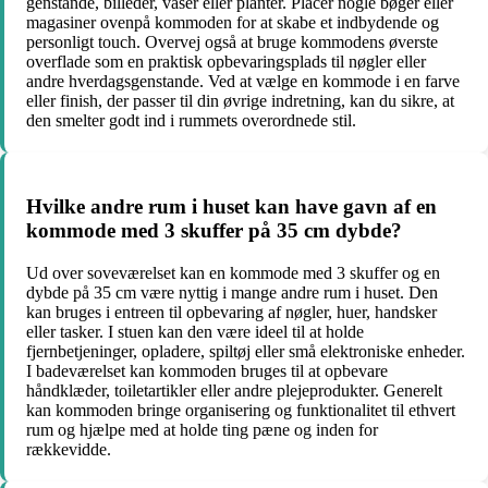
genstande, billeder, vaser eller planter. Placer nogle bøger eller
magasiner ovenpå kommoden for at skabe et indbydende og
personligt touch. Overvej også at bruge kommodens øverste
overflade som en praktisk opbevaringsplads til nøgler eller
andre hverdagsgenstande. Ved at vælge en kommode i en farve
eller finish, der passer til din øvrige indretning, kan du sikre, at
den smelter godt ind i rummets overordnede stil.
Hvilke andre rum i huset kan have gavn af en
kommode med 3 skuffer på 35 cm dybde?
Ud over soveværelset kan en kommode med 3 skuffer og en
dybde på 35 cm være nyttig i mange andre rum i huset. Den
kan bruges i entreen til opbevaring af nøgler, huer, handsker
eller tasker. I stuen kan den være ideel til at holde
fjernbetjeninger, opladere, spiltøj eller små elektroniske enheder.
I badeværelset kan kommoden bruges til at opbevare
håndklæder, toiletartikler eller andre plejeprodukter. Generelt
kan kommoden bringe organisering og funktionalitet til ethvert
rum og hjælpe med at holde ting pæne og inden for
rækkevidde.