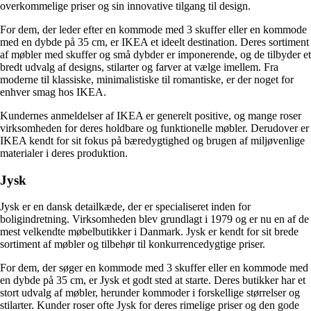
overkommelige priser og sin innovative tilgang til design.
For dem, der leder efter en kommode med 3 skuffer eller en kommode
med en dybde på 35 cm, er IKEA et ideelt destination. Deres sortiment
af møbler med skuffer og små dybder er imponerende, og de tilbyder et
bredt udvalg af designs, stilarter og farver at vælge imellem. Fra
moderne til klassiske, minimalistiske til romantiske, er der noget for
enhver smag hos IKEA.
Kundernes anmeldelser af IKEA er generelt positive, og mange roser
virksomheden for deres holdbare og funktionelle møbler. Derudover er
IKEA kendt for sit fokus på bæredygtighed og brugen af miljøvenlige
materialer i deres produktion.
Jysk
Jysk er en dansk detailkæde, der er specialiseret inden for
boligindretning. Virksomheden blev grundlagt i 1979 og er nu en af de
mest velkendte møbelbutikker i Danmark. Jysk er kendt for sit brede
sortiment af møbler og tilbehør til konkurrencedygtige priser.
For dem, der søger en kommode med 3 skuffer eller en kommode med
en dybde på 35 cm, er Jysk et godt sted at starte. Deres butikker har et
stort udvalg af møbler, herunder kommoder i forskellige størrelser og
stilarter. Kunder roser ofte Jysk for deres rimelige priser og den gode