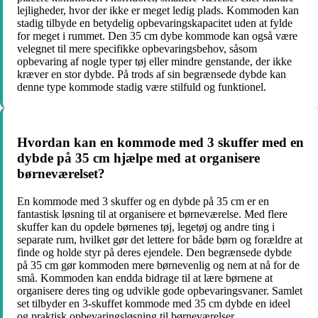
lejligheder, hvor der ikke er meget ledig plads. Kommoden kan
stadig tilbyde en betydelig opbevaringskapacitet uden at fylde
for meget i rummet. Den 35 cm dybe kommode kan også være
velegnet til mere specifikke opbevaringsbehov, såsom
opbevaring af nogle typer tøj eller mindre genstande, der ikke
kræver en stor dybde. På trods af sin begrænsede dybde kan
denne type kommode stadig være stilfuld og funktionel.
Hvordan kan en kommode med 3 skuffer med en
dybde på 35 cm hjælpe med at organisere
børneværelset?
En kommode med 3 skuffer og en dybde på 35 cm er en
fantastisk løsning til at organisere et børneværelse. Med flere
skuffer kan du opdele børnenes tøj, legetøj og andre ting i
separate rum, hvilket gør det lettere for både børn og forældre at
finde og holde styr på deres ejendele. Den begrænsede dybde
på 35 cm gør kommoden mere børnevenlig og nem at nå for de
små. Kommoden kan endda bidrage til at lære børnene at
organisere deres ting og udvikle gode opbevaringsvaner. Samlet
set tilbyder en 3-skuffet kommode med 35 cm dybde en ideel
og praktisk opbevaringsløsning til børneværelser.