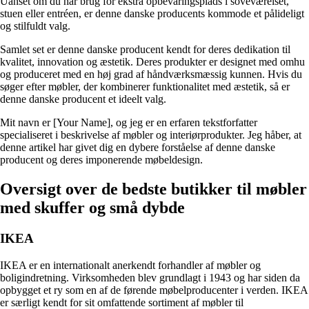
Uanset om du har brug for ekstra opbevaringsplads i soveværelset,
stuen eller entréen, er denne danske producents kommode et pålideligt
og stilfuldt valg.
Samlet set er denne danske producent kendt for deres dedikation til
kvalitet, innovation og æstetik. Deres produkter er designet med omhu
og produceret med en høj grad af håndværksmæssig kunnen. Hvis du
søger efter møbler, der kombinerer funktionalitet med æstetik, så er
denne danske producent et ideelt valg.
Mit navn er [Your Name], og jeg er en erfaren tekstforfatter
specialiseret i beskrivelse af møbler og interiørprodukter. Jeg håber, at
denne artikel har givet dig en dybere forståelse af denne danske
producent og deres imponerende møbeldesign.
Oversigt over de bedste butikker til møbler
med skuffer og små dybde
IKEA
IKEA er en internationalt anerkendt forhandler af møbler og
boligindretning. Virksomheden blev grundlagt i 1943 og har siden da
opbygget et ry som en af de førende møbelproducenter i verden. IKEA
er særligt kendt for sit omfattende sortiment af møbler til