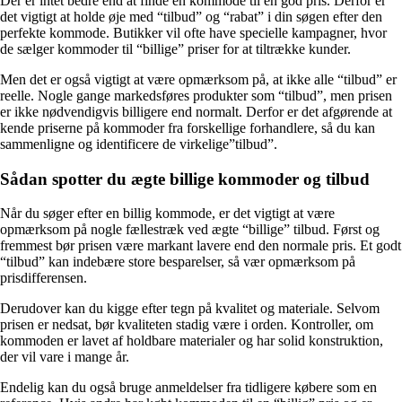
Der er intet bedre end at finde en kommode til en god pris. Derfor er
det vigtigt at holde øje med “tilbud” og “rabat” i din søgen efter den
perfekte kommode. Butikker vil ofte have specielle kampagner, hvor
de sælger kommoder til “billige” priser for at tiltrække kunder.
Men det er også vigtigt at være opmærksom på, at ikke alle “tilbud” er
reelle. Nogle gange markedsføres produkter som “tilbud”, men prisen
er ikke nødvendigvis billigere end normalt. Derfor er det afgørende at
kende priserne på kommoder fra forskellige forhandlere, så du kan
sammenligne og identificere de virkelige”tilbud”.
Sådan spotter du ægte billige kommoder og tilbud
Når du søger efter en billig kommode, er det vigtigt at være
opmærksom på nogle fællestræk ved ægte “billige” tilbud. Først og
fremmest bør prisen være markant lavere end den normale pris. Et godt
“tilbud” kan indebære store besparelser, så vær opmærksom på
prisdifferensen.
Derudover kan du kigge efter tegn på kvalitet og materiale. Selvom
prisen er nedsat, bør kvaliteten stadig være i orden. Kontroller, om
kommoden er lavet af holdbare materialer og har solid konstruktion,
der vil vare i mange år.
Endelig kan du også bruge anmeldelser fra tidligere købere som en