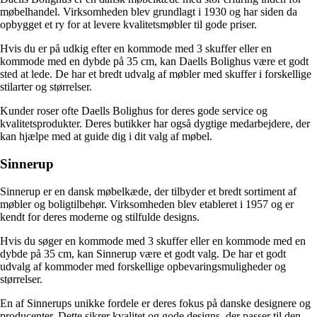
møbelhandel. Virksomheden blev grundlagt i 1930 og har siden da
opbygget et ry for at levere kvalitetsmøbler til gode priser.
Hvis du er på udkig efter en kommode med 3 skuffer eller en
kommode med en dybde på 35 cm, kan Daells Bolighus være et godt
sted at lede. De har et bredt udvalg af møbler med skuffer i forskellige
stilarter og størrelser.
Kunder roser ofte Daells Bolighus for deres gode service og
kvalitetsprodukter. Deres butikker har også dygtige medarbejdere, der
kan hjælpe med at guide dig i dit valg af møbel.
Sinnerup
Sinnerup er en dansk møbelkæde, der tilbyder et bredt sortiment af
møbler og boligtilbehør. Virksomheden blev etableret i 1957 og er
kendt for deres moderne og stilfulde designs.
Hvis du søger en kommode med 3 skuffer eller en kommode med en
dybde på 35 cm, kan Sinnerup være et godt valg. De har et godt
udvalg af kommoder med forskellige opbevaringsmuligheder og
størrelser.
En af Sinnerups unikke fordele er deres fokus på danske designere og
producenter. Dette sikrer kvalitet og gode designs, der passer til den