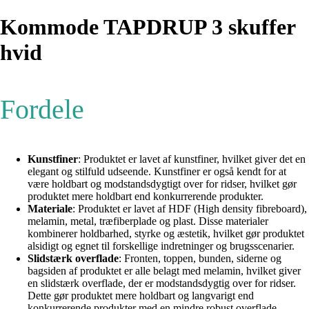
Kommode TAPDRUP 3 skuffer
hvid
Fordele
Kunstfiner
: Produktet er lavet af kunstfiner, hvilket giver det en
elegant og stilfuld udseende. Kunstfiner er også kendt for at
være holdbart og modstandsdygtigt over for ridser, hvilket gør
produktet mere holdbart end konkurrerende produkter.
Materiale
: Produktet er lavet af HDF (High density fibreboard),
melamin, metal, træfiberplade og plast. Disse materialer
kombinerer holdbarhed, styrke og æstetik, hvilket gør produktet
alsidigt og egnet til forskellige indretninger og brugsscenarier.
Slidstærk overflade
: Fronten, toppen, bunden, siderne og
bagsiden af produktet er alle belagt med melamin, hvilket giver
en slidstærk overflade, der er modstandsdygtig over for ridser.
Dette gør produktet mere holdbart og langvarigt end
konkurrerende produkter med en mindre robust overflade.