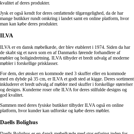
kvalitet af deres produkter.
Jysk er også kendt for deres omfattende tilgængelighed, da de har
mange butikker rundt omkring i landet samt en online platform, hvor
man kan købe deres produkter.
ILVA
ILVA er en dansk møbelkæde, der blev etableret i 1974. Siden da har
de skabt sig et navn som en af Danmarks førende forhandlere af
møbler og boligindretning. ILVA tilbyder et bredt udvalg af moderne
møbler i forskellige prisklasser.
For dem, der ønsker en kommode med 3 skuffer eller en kommode
med en dybde på 35 cm, er ILVA et godt sted at kigge. Deres sortiment
inkluderer et bredt udvalg af møbler med skuffer i forskellige størrelser
og designs. Kunderne roser ofte ILVA for deres stilfulde designs og
god kvalitet.
Sammen med deres fysiske butikker tilbyder ILVA også en online
platform, hvor kunder kan udforske og købe deres møbler.
Daells Bolighus
Daells Bolighus er en dansk møbelkæde med stor erfaring inden for