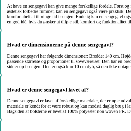
At have en sengegavl kan give mange forskellige fordele. Først og f
æstetisk forbedre rummet, kan en sengegavl også være praktisk. Den 
komfortabelt at tilbringe tid i sengen. Endelig kan en sengegavl og
en god idé, hvis du ønsker at tilføje stil, komfort og funktionalitet ti
Hvad er dimensionerne på denne sengegavl?
Denne sengegavl har følgende dimensioner: Bredde: 140 cm, Højde
passende størrelse og proportioner til soveværelset. Den har en br
sidder op i sengen. Den er også kun 10 cm dyb, så den ikke optage
Hvad er denne sengegavl lavet af?
Denne sengegavl er lavet af forskellige materialer, der er nøje udval
materiale er kendt for at være robust og kan modstå daglig brug i la
Bagsiden af bolsterne er lavet af 100% polyester non woven FR. Den