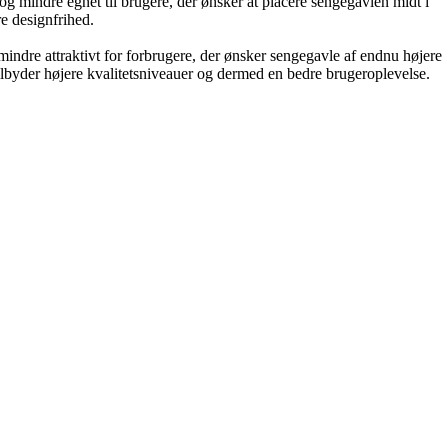
 mindre egnet til brugere, der ønsker at placere sengegavlen midt i
re designfrihed.
mindre attraktivt for forbrugere, der ønsker sengegavle af endnu højere
yder højere kvalitetsniveauer og dermed en bedre brugeroplevelse.