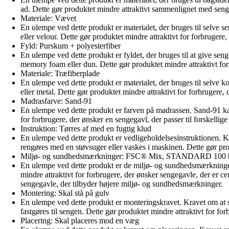
ad. Dette gør produktet mindre attraktivt sammenlignet med seng
Materiale: Vævet
En ulempe ved dette produkt er materialet, der bruges til selve 
eller velour. Dette gør produktet mindre attraktivt for forbrugere
Fyld: Purskum + polyesterfiber
En ulempe ved dette produkt er fyldet, der bruges til at give s
memory foam eller dun. Dette gør produktet mindre attraktivt for
Materiale: Træfiberplade
En ulempe ved dette produkt er materialet, der bruges til selve
eller metal. Dette gør produktet mindre attraktivt for forbrugere,
Madrasfarve: Sand-91
En ulempe ved dette produkt er farven på madrassen. Sand-91 kan
for forbrugere, der ønsker en sengegavl, der passer til forskellige
Instruktion: Tørres af med en fugtig klud
En ulempe ved dette produkt er vedligeholdelsesinstruktionen. 
rengøres med en støvsuger eller vaskes i maskinen. Dette gør pro
Miljø- og sundhedsmærkninger: FSC® Mix, STANDARD 1
En ulempe ved dette produkt er de miljø- og sundhedsmærkning
mindre attraktivt for forbrugere, der ønsker sengegavle, der er
sengegavle, der tilbyder højere miljø- og sundhedsmærkninger.
Montering: Skal stå på gulv
En ulempe ved dette produkt er monteringskravet. Kravet om at 
fastgøres til sengen. Dette gør produktet mindre attraktivt for 
Placering: Skal placeres mod en væg