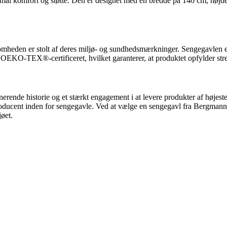
imal komfort og støtte. Den er designet med en bredde på 140 cm, højde 
heden er stolt af deres miljø- og sundhedsmærkninger. Sengegavlen er
O-TEX®-certificeret, hvilket garanterer, at produktet opfylder stren
rende historie og et stærkt engagement i at levere produkter af høje
oducent inden for sengegavle. Ved at vælge en sengegavl fra Bergmann 
jøet.