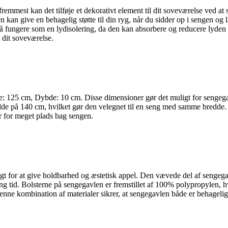
remmest kan det tilføje et dekorativt element til dit soveværelse ved a
kan give en behagelig støtte til din ryg, når du sidder op i sengen og l
så fungere som en lydisolering, da den kan absorbere og reducere lyden 
l dit soveværelse.
: 125 cm, Dybde: 10 cm. Disse dimensioner gør det muligt for sengega
edde på 140 cm, hvilket gør den velegnet til en seng med samme bredde. 
r for meget plads bag sengen.
gt for at give holdbarhed og æstetisk appel. Den vævede del af sengegavlen
ng tid. Bolsterne på sengegavlen er fremstillet af 100% polypropylen, hv
ne kombination af materialer sikrer, at sengegavlen både er behagelig a