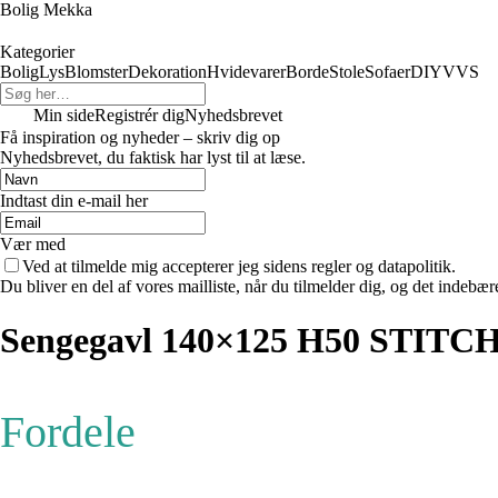
Bolig Mekka
Kategorier
Bolig
Lys
Blomster
Dekoration
Hvidevarer
Borde
Stole
Sofaer
DIY
VVS
Min side
Registrér dig
Nyhedsbrevet
Få inspiration og nyheder – skriv dig op
Nyhedsbrevet, du faktisk har lyst til at læse.
Indtast din e-mail her
Vær med
Ved at tilmelde mig accepterer jeg sidens regler og datapolitik.
Du bliver en del af vores mailliste, når du tilmelder dig, og det indebæ
Sengegavl 140×125 H50 STITC
Fordele