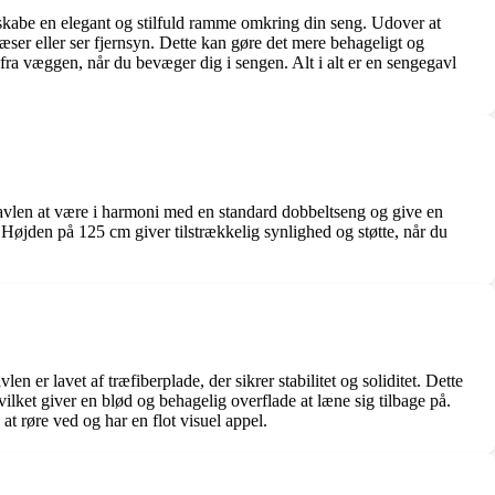
t skabe en elegant og stilfuld ramme omkring din seng. Udover at
æser eller ser fjernsyn. Dette kan gøre det mere behageligt og
fra væggen, når du bevæger dig i sengen. Alt i alt er en sengegavl
vlen at være i harmoni med en standard dobbeltseng og give en
Højden på 125 cm giver tilstrækkelig synlighed og støtte, når du
 er lavet af træfiberplade, der sikrer stabilitet og soliditet. Dette
ilket giver en blød og behagelig overflade at læne sig tilbage på.
t røre ved og har en flot visuel appel.