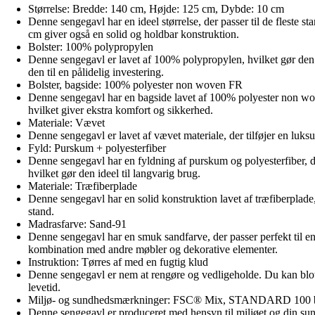
Størrelse: Bredde: 140 cm, Højde: 125 cm, Dybde: 10 cm
Denne sengegavl har en ideel størrelse, der passer til de fleste
cm giver også en solid og holdbar konstruktion.
Bolster: 100% polypropylen
Denne sengegavl er lavet af 100% polypropylen, hvilket gør den e
den til en pålidelig investering.
Bolster, bagside: 100% polyester non woven FR
Denne sengegavl har en bagside lavet af 100% polyester non woven 
hvilket giver ekstra komfort og sikkerhed.
Materiale: Vævet
Denne sengegavl er lavet af vævet materiale, der tilføjer en luks
Fyld: Purskum + polyesterfiber
Denne sengegavl har en fyldning af purskum og polyesterfiber, de
hvilket gør den ideel til langvarig brug.
Materiale: Træfiberplade
Denne sengegavl har en solid konstruktion lavet af træfiberplade,
stand.
Madrasfarve: Sand-91
Denne sengegavl har en smuk sandfarve, der passer perfekt til e
kombination med andre møbler og dekorative elementer.
Instruktion: Tørres af med en fugtig klud
Denne sengegavl er nem at rengøre og vedligeholde. Du kan blot t
levetid.
Miljø- og sundhedsmærkninger: FSC® Mix, STANDARD 1
Denne sengegavl er produceret med hensyn til miljøet og di