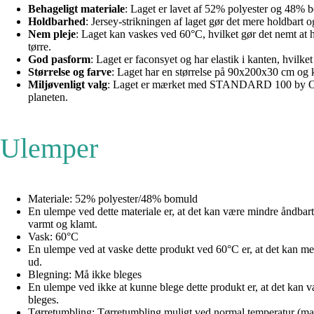
Behageligt materiale
: Laget er lavet af 52% polyester og 48% bo
Holdbarhed
: Jersey-strikningen af laget gør det mere holdbart 
Nem pleje
: Laget kan vaskes ved 60°C, hvilket gør det nemt at ho
tørre.
God pasform
: Laget er faconsyet og har elastik i kanten, hvilke
Størrelse og farve
: Laget har en størrelse på 90x200x30 cm og ko
Miljøvenligt valg
: Laget er mærket med STANDARD 100 by OEKO-TE
planeten.
Ulemper
Materiale: 52% polyester/48% bomuld
En ulempe ved dette materiale er, at det kan være mindre åndbar
varmt og klamt.
Vask: 60°C
En ulempe ved at vaske dette produkt ved 60°C er, at det kan medfø
ud.
Blegning: Må ikke bleges
En ulempe ved ikke at kunne blege dette produkt er, at det kan v
bleges.
Tørretumbling: Tørretumbling muligt ved normal temperatur (ma