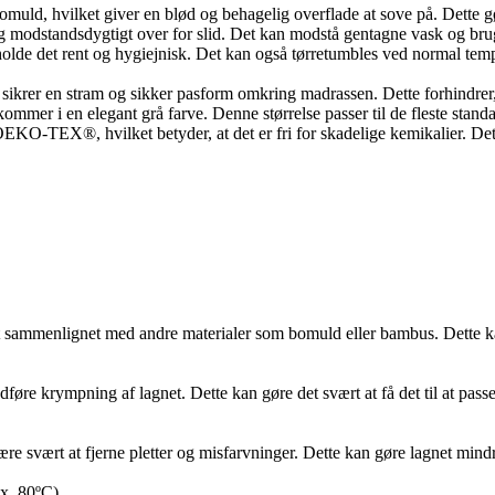
muld, hvilket giver en blød og behagelig overflade at sove på. Dette gø
og modstandsdygtigt over for slid. Det kan modstå gentagne vask og brug 
lde det rent og hygiejnisk. Det kan også tørretumbles ved normal temperat
t sikrer en stram og sikker pasform omkring madrassen. Dette forhindrer, a
mmer i en elegant grå farve. Denne størrelse passer til de fleste standa
X®, hvilket betyder, at det er fri for skadelige kemikalier. Dette gø
t sammenlignet med andre materialer som bomuld eller bambus. Dette kan
re krympning af lagnet. Dette kan gøre det svært at få det til at passe 
ære svært at fjerne pletter og misfarvninger. Dette kan gøre lagnet min
x. 80ºC)