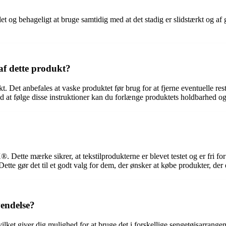
 og behageligt at bruge samtidig med at det stadig er slidstærkt og af 
 af dette produkt?
dukt. Det anbefales at vaske produktet før brug for at fjerne eventuelle r
d at følge disse instruktioner kan du forlænge produktets holdbarhed og
mærke sikrer, at tekstilprodukterne er blevet testet og er fri for sk
tte gør det til et godt valg for dem, der ønsker at købe produkter, der
endelse?
hvilket giver dig mulighed for at bruge det i forskellige sengetøjsarra