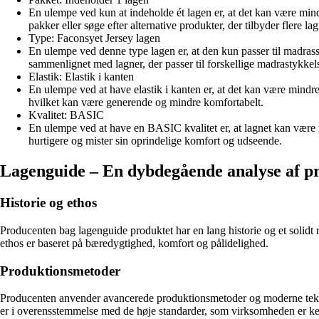
En ulempe ved kun at indeholde ét lagen er, at det kan være mindr
pakker eller søge efter alternative produkter, der tilbyder flere la
Type: Faconsyet Jersey lagen
En ulempe ved denne type lagen er, at den kun passer til madras
sammenlignet med lagner, der passer til forskellige madrastykkels
Elastik: Elastik i kanten
En ulempe ved at have elastik i kanten er, at det kan være mindre
hvilket kan være generende og mindre komfortabelt.
Kvalitet: BASIC
En ulempe ved at have en BASIC kvalitet er, at lagnet kan være mi
hurtigere og mister sin oprindelige komfort og udseende.
Lagenguide – En dybdegående analyse af p
Historie og ethos
Producenten bag lagenguide produktet har en lang historie og et solidt r
ethos er baseret på bæredygtighed, komfort og pålidelighed.
Produktionsmetoder
Producenten anvender avancerede produktionsmetoder og moderne teknologi 
er i overensstemmelse med de høje standarder, som virksomheden er ke