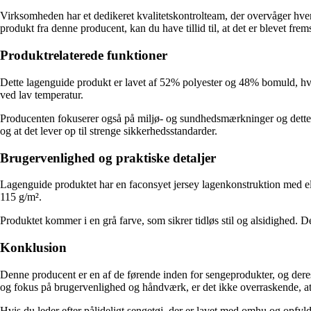
Virksomheden har et dedikeret kvalitetskontrolteam, der overvåger hvert
produkt fra denne producent, kan du have tillid til, at det er blevet fre
Produktrelaterede funktioner
Dette lagenguide produkt er lavet af 52% polyester og 48% bomuld, hvil
ved lav temperatur.
Producenten fokuserer også på miljø- og sundhedsmærkninger og dett
og at det lever op til strenge sikkerhedsstandarder.
Brugervenlighed og praktiske detaljer
Lagenguide produktet har en faconsyet jersey lagenkonstruktion med ela
115 g/m².
Produktet kommer i en grå farve, som sikrer tidløs stil og alsidighed. De
Konklusion
Denne producent er en af ​​de førende inden for sengeprodukter, og der
og fokus på brugervenlighed og håndværk, er det ikke overraskende, a
Hvis du leder efter pålideligt sengetøj, der er lavet med omhu og opfyl