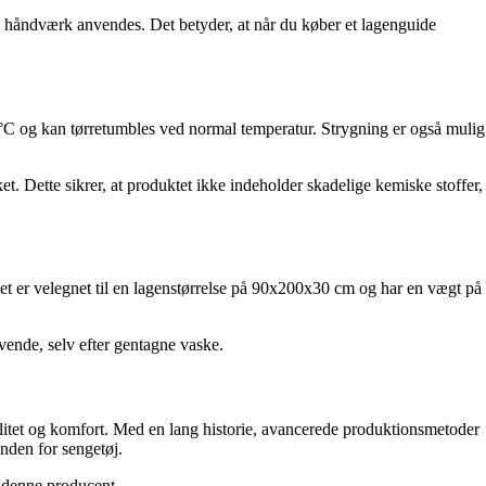
og håndværk anvendes. Det betyder, at når du køber et lagenguide
0°C og kan tørretumbles ved normal temperatur. Strygning er også mulig
tte sikrer, at produktet ikke indeholder skadelige kemiske stoffer,
Det er velegnet til en lagenstørrelse på 90x200x30 cm og har en vægt på
evende, selv efter gentagne vaske.
alitet og komfort. Med en lang historie, avancerede produktionsmetoder
nden for sengetøj.
a denne producent.