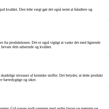
god kvalitet. Den lette vægt gør det også nemt at håndtere og
ester fra produktionen. Det er også vigtigt at vaske det med lignende
 bevare dets udseende og kvalitet.
adelige niveauer af kemiske stoffer. Det betyder, at dette produkt
 er bæredygtige og sikre.
ngementer. Grå passer godt sammen med andre farver og mønstre og