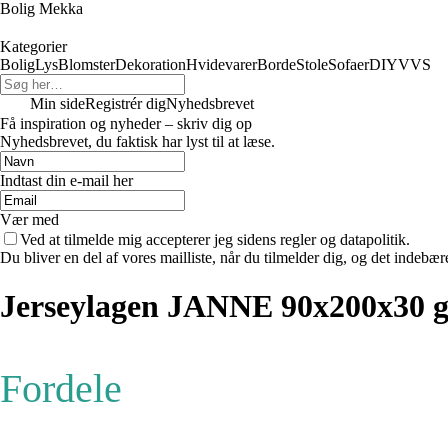
Bolig Mekka
Kategorier
Bolig
Lys
Blomster
Dekoration
Hvidevarer
Borde
Stole
Sofaer
DIY
VVS
Min side
Registrér dig
Nyhedsbrevet
Få inspiration og nyheder – skriv dig op
Nyhedsbrevet, du faktisk har lyst til at læse.
Indtast din e-mail her
Vær med
Ved at tilmelde mig accepterer jeg sidens regler og datapolitik.
Du bliver en del af vores mailliste, når du tilmelder dig, og det indebæ
Jerseylagen JANNE 90x200x30 
Fordele