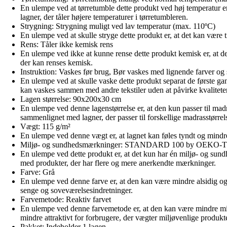
En ulempe ved at tørretumble dette produkt ved høj temperatur er
lagner, der tåler højere temperaturer i tørretumbleren.
Strygning: Strygning muligt ved lav temperatur (max. 110ºC)
En ulempe ved at skulle stryge dette produkt er, at det kan være
Rens: Tåler ikke kemisk rens
En ulempe ved ikke at kunne rense dette produkt kemisk er, at de
der kan renses kemisk.
Instruktion: Vaskes før brug, Bør vaskes med lignende farver og 
En ulempe ved at skulle vaske dette produkt separat de første ga
kan vaskes sammen med andre tekstiler uden at påvirke kvalitete
Lagen størrelse: 90x200x30 cm
En ulempe ved denne lagenstørrelse er, at den kun passer til mad
sammenlignet med lagner, der passer til forskellige madrasstørrels
Vægt: 115 g/m²
En ulempe ved denne vægt er, at lagnet kan føles tyndt og mindre 
Miljø- og sundhedsmærkninger: STANDARD 100 by OEKO
En ulempe ved dette produkt er, at det kun har én miljø- og su
med produkter, der har flere og mere anerkendte mærkninger.
Farve: Grå
En ulempe ved denne farve er, at den kan være mindre alsidig og
senge og soveværelsesindretninger.
Farvemetode: Reaktiv farvet
En ulempe ved denne farvemetode er, at den kan være mindre mil
mindre attraktivt for forbrugere, der vægter miljøvenlige produkte
Pakket: Indeholder 1 lagen