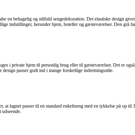
kabe en behagelig og stilfuld sengedekoration. Det elastiske design giv
ellige indstillinger, herunder hjem, hoteller og gæsteværelser. Den grå fa
uges i private hjem til personlig brug eller til gæsteværelser. Det er ogs
e design passer godt ind i mange forskellige indretningsstile.
 at lagnet passer til en standard enkeltseng med en tykkelse på op til 30 
t udseende.