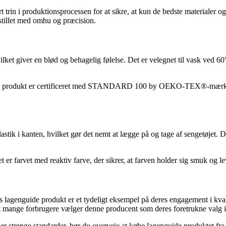
 trin i produktionsprocessen for at sikre, at kun de bedste materialer 
mstillet med omhu og præcision.
ket giver en blød og behagelig følelse. Det er velegnet til vask ved 6
e produkt er certificeret med STANDARD 100 by OEKO-TEX®-mærket. De
stik i kanten, hvilket gør det nemt at lægge på og tage af sengetøjet. 
t er farvet med reaktiv farve, der sikrer, at farven holder sig smuk og l
es lagenguide produkt er et tydeligt eksempel på deres engagement i kv
t mange forbrugere vælger denne producent som deres foretrukne valg i
der strenge standarder, bør du overveje at købe lagenguide produktet fr