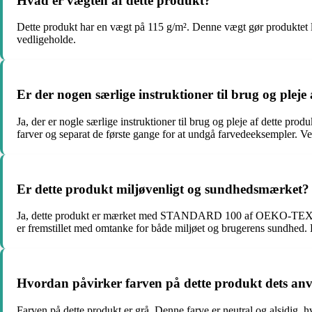
Hvad er vægten af dette produkt?
Dette produkt har en vægt på 115 g/m². Denne vægt gør produktet let
vedligeholde.
Er der nogen særlige instruktioner til brug og pleje
Ja, der er nogle særlige instruktioner til brug og pleje af dette pro
farver og separat de første gange for at undgå farvedeeksempler. Ve
Er dette produkt miljøvenligt og sundhedsmærket?
Ja, dette produkt er mærket med STANDARD 100 af OEKO-TEX®. Dette 
er fremstillet med omtanke for både miljøet og brugerens sundhed. De
Hvordan påvirker farven på dette produkt dets anv
Farven på dette produkt er grå. Denne farve er neutral og alsidig, 