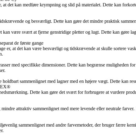
, at det kan medføre krympning og slid på materialet. Dette kan forkor
 tidskrævende og besværligt. Dette kan gøre det mindre praktisk sammen
t kan være svært at fjerne genstridige pletter og lugt. Dette kan gøre 
separat de første gange
nge er, at det kan være besværligt og tidskrævende at skulle sortere va
n.
rasser med specifikke dimensioner. Dette kan begrænse muligheden for a
er.
holdbart sammenlignet med lagner med en højere vægt. Dette kan resulter
-TEX®
ndhedsmærkning. Dette kan gøre det svært for forbrugere at vurdere pr
 mindre attraktiv sammenlignet med mere levende eller neutrale farver.
jøvenlig sammenlignet med andre farvemetoder, der bruger færre kemik
r.