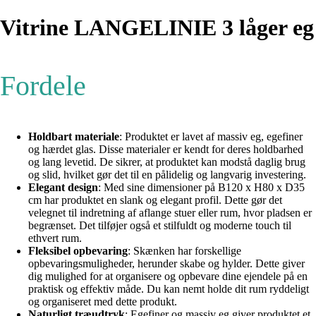
Vitrine LANGELINIE 3 låger eg
Fordele
Holdbart materiale
: Produktet er lavet af massiv eg, egefiner
og hærdet glas. Disse materialer er kendt for deres holdbarhed
og lang levetid. De sikrer, at produktet kan modstå daglig brug
og slid, hvilket gør det til en pålidelig og langvarig investering.
Elegant design
: Med sine dimensioner på B120 x H80 x D35
cm har produktet en slank og elegant profil. Dette gør det
velegnet til indretning af aflange stuer eller rum, hvor pladsen er
begrænset. Det tilføjer også et stilfuldt og moderne touch til
ethvert rum.
Fleksibel opbevaring
: Skænken har forskellige
opbevaringsmuligheder, herunder skabe og hylder. Dette giver
dig mulighed for at organisere og opbevare dine ejendele på en
praktisk og effektiv måde. Du kan nemt holde dit rum ryddeligt
og organiseret med dette produkt.
Naturligt træudtryk
: Egefiner og massiv eg giver produktet et