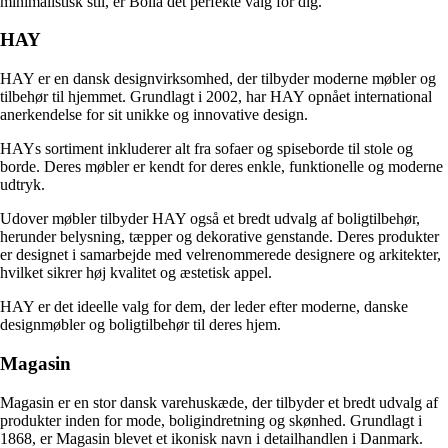
minimalistisk stil, er Bolia det perfekte valg for dig.
HAY
HAY er en dansk designvirksomhed, der tilbyder moderne møbler og
tilbehør til hjemmet. Grundlagt i 2002, har HAY opnået international
anerkendelse for sit unikke og innovative design.
HAYs sortiment inkluderer alt fra sofaer og spiseborde til stole og
borde. Deres møbler er kendt for deres enkle, funktionelle og moderne
udtryk.
Udover møbler tilbyder HAY også et bredt udvalg af boligtilbehør,
herunder belysning, tæpper og dekorative genstande. Deres produkter
er designet i samarbejde med velrenommerede designere og arkitekter,
hvilket sikrer høj kvalitet og æstetisk appel.
HAY er det ideelle valg for dem, der leder efter moderne, danske
designmøbler og boligtilbehør til deres hjem.
Magasin
Magasin er en stor dansk varehuskæde, der tilbyder et bredt udvalg af
produkter inden for mode, boligindretning og skønhed. Grundlagt i
1868, er Magasin blevet et ikonisk navn i detailhandlen i Danmark.