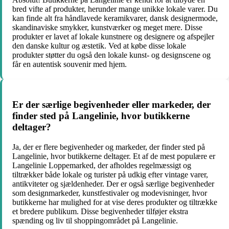
bred vifte af produkter, herunder mange unikke lokale varer. Du
kan finde alt fra håndlavede keramikvarer, dansk designermode,
skandinaviske smykker, kunstværker og meget mere. Disse
produkter er lavet af lokale kunstnere og designere og afspejler
den danske kultur og æstetik. Ved at købe disse lokale
produkter støtter du også den lokale kunst- og designscene og
får en autentisk souvenir med hjem.
Er der særlige begivenheder eller markeder, der
finder sted på Langelinie, hvor butikkerne
deltager?
Ja, der er flere begivenheder og markeder, der finder sted på
Langelinie, hvor butikkerne deltager. Et af de mest populære er
Langelinie Loppemarked, der afholdes regelmæssigt og
tiltrækker både lokale og turister på udkig efter vintage varer,
antikviteter og sjældenheder. Der er også særlige begivenheder
som designmarkeder, kunstfestivaler og modevisninger, hvor
butikkerne har mulighed for at vise deres produkter og tiltrække
et bredere publikum. Disse begivenheder tilføjer ekstra
spænding og liv til shoppingområdet på Langelinie.