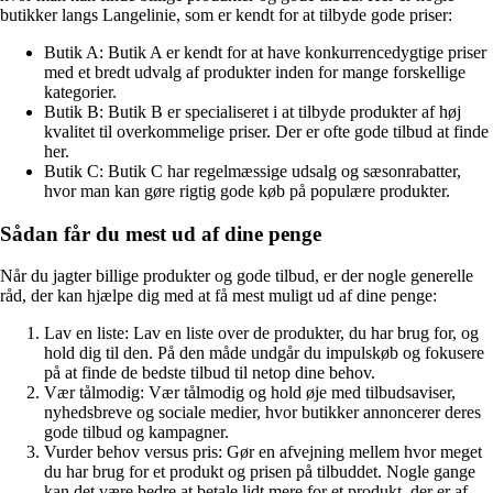
butikker langs Langelinie, som er kendt for at tilbyde gode priser:
Butik A: Butik A er kendt for at have konkurrencedygtige priser
med et bredt udvalg af produkter inden for mange forskellige
kategorier.
Butik B: Butik B er specialiseret i at tilbyde produkter af høj
kvalitet til overkommelige priser. Der er ofte gode tilbud at finde
her.
Butik C: Butik C har regelmæssige udsalg og sæsonrabatter,
hvor man kan gøre rigtig gode køb på populære produkter.
Sådan får du mest ud af dine penge
Når du jagter billige produkter og gode tilbud, er der nogle generelle
råd, der kan hjælpe dig med at få mest muligt ud af dine penge:
Lav en liste: Lav en liste over de produkter, du har brug for, og
hold dig til den. På den måde undgår du impulskøb og fokusere
på at finde de bedste tilbud til netop dine behov.
Vær tålmodig: Vær tålmodig og hold øje med tilbudsaviser,
nyhedsbreve og sociale medier, hvor butikker annoncerer deres
gode tilbud og kampagner.
Vurder behov versus pris: Gør en afvejning mellem hvor meget
du har brug for et produkt og prisen på tilbuddet. Nogle gange
kan det være bedre at betale lidt mere for et produkt, der er af