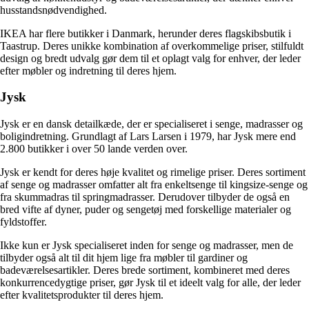
husstandsnødvendighed.
IKEA har flere butikker i Danmark, herunder deres flagskibsbutik i
Taastrup. Deres unikke kombination af overkommelige priser, stilfuldt
design og bredt udvalg gør dem til et oplagt valg for enhver, der leder
efter møbler og indretning til deres hjem.
Jysk
Jysk er en dansk detailkæde, der er specialiseret i senge, madrasser og
boligindretning. Grundlagt af Lars Larsen i 1979, har Jysk mere end
2.800 butikker i over 50 lande verden over.
Jysk er kendt for deres høje kvalitet og rimelige priser. Deres sortiment
af senge og madrasser omfatter alt fra enkeltsenge til kingsize-senge og
fra skummadras til springmadrasser. Derudover tilbyder de også en
bred vifte af dyner, puder og sengetøj med forskellige materialer og
fyldstoffer.
Ikke kun er Jysk specialiseret inden for senge og madrasser, men de
tilbyder også alt til dit hjem lige fra møbler til gardiner og
badeværelsesartikler. Deres brede sortiment, kombineret med deres
konkurrencedygtige priser, gør Jysk til et ideelt valg for alle, der leder
efter kvalitetsprodukter til deres hjem.