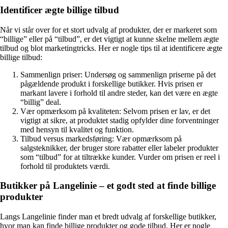
Identificer ægte billige tilbud
Når vi står over for et stort udvalg af produkter, der er markeret som
“billige” eller på “tilbud”, er det vigtigt at kunne skelne mellem ægte
tilbud og blot marketingtricks. Her er nogle tips til at identificere ægte
billige tilbud:
Sammenlign priser: Undersøg og sammenlign priserne på det
pågældende produkt i forskellige butikker. Hvis prisen er
markant lavere i forhold til andre steder, kan det være en ægte
“billig” deal.
Vær opmærksom på kvaliteten: Selvom prisen er lav, er det
vigtigt at sikre, at produktet stadig opfylder dine forventninger
med hensyn til kvalitet og funktion.
Tilbud versus markedsføring: Vær opmærksom på
salgsteknikker, der bruger store rabatter eller labeler produkter
som “tilbud” for at tiltrække kunder. Vurder om prisen er reel i
forhold til produktets værdi.
Butikker på Langelinie – et godt sted at finde billige
produkter
Langs Langelinie finder man et bredt udvalg af forskellige butikker,
hvor man kan finde billige produkter og gode tilbud. Her er nogle