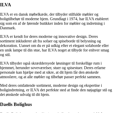
ILVA
ILVA er en dansk møbelkæde, der tilbyder stilfulde møbler og
boligtilbehør til moderne hjem. Grundlagt i 1974, har ILVA etableret
sig som en af ​​de førende butikker inden for møbler og indretning i
Danmark.
ILVA er kendt for deres moderne og innovative design. Deres
sortiment inkluderer alt fra sofaer og spiseborde til belysning og
dekoration. Uanset om du er på udkig efter et elegant sofaborde eller
en unik lampe til din stue, har ILVA noget at tilbyde for enhver smag
og stil.
ILVA tilbyder også skræddersyede løsninger til forskellige rum i
hjemmet, herunder soveværelser, stuer og spisestuer. Deres erfarne
personale kan hjælpe med at sikre, at dit hjem får den ønskede
atmosfære, og at alle møbler og tilbehør passer perfekt sammen.
Med deres omfattende sortiment, moderne design og ekspertise i
boligindretning, er ILVA det perfekte sted at finde den nøjagtige stil og
det ønskede udvalg til dit hjem.
Daells Bolighus