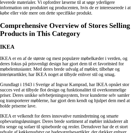
leverede materialer. Vi opfordrer læserne til at søge yderligere
information om produktet og producenten, hvis de er interesserede i at
købe eller vide mere om dette specifikke produkt.
Comprehensive Overview of Stores Selling
Products in This Category
IKEA
IKEA er en af de største og mest populære møbelkæder i verden, og
deres fokus på prisvenligt design har gjort dem til et favoritsted for
møbelentusiaster. Med deres brede udvalg af møbler, tilbehør og
interiørartikler, har IKEA noget at tilbyde enhver stil og smag.
Grundlagt i 1943 i Sverige af Ingvar Kamprad, har IKEA opnået stor
succes ved at tilbyde flot design og funktionalitet til overkommelige
priser. Deres unikke selvbetjeningssystem, hvor kunderne selv samler
og transporterer møblerne, har gjort dem kendt og hjulpet dem med at
holde priserne lave.
IKEA er velkendt for deres innovative rumindretning og smarte
opbevaringsløsninger. Deres brede sortiment af møbler inkluderer alt
fra senge og sofaer til spiseborde og reoler. Derudover har de et stort
udvalg af køkkenudstyr og badeværelsesartikler, der dækker enhver