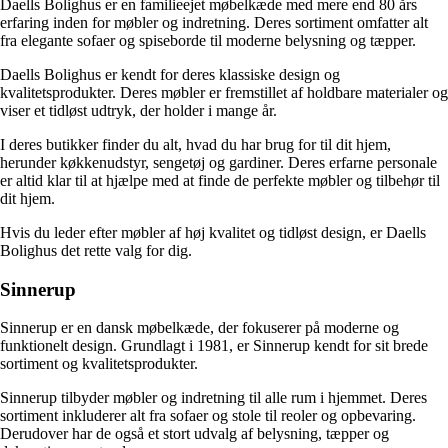
Daells Bolighus er en familieejet møbelkæde med mere end 80 års
erfaring inden for møbler og indretning. Deres sortiment omfatter alt
fra elegante sofaer og spiseborde til moderne belysning og tæpper.
Daells Bolighus er kendt for deres klassiske design og
kvalitetsprodukter. Deres møbler er fremstillet af holdbare materialer og
viser et tidløst udtryk, der holder i mange år.
I deres butikker finder du alt, hvad du har brug for til dit hjem,
herunder køkkenudstyr, sengetøj og gardiner. Deres erfarne personale
er altid klar til at hjælpe med at finde de perfekte møbler og tilbehør til
dit hjem.
Hvis du leder efter møbler af høj kvalitet og tidløst design, er Daells
Bolighus det rette valg for dig.
Sinnerup
Sinnerup er en dansk møbelkæde, der fokuserer på moderne og
funktionelt design. Grundlagt i 1981, er Sinnerup kendt for sit brede
sortiment og kvalitetsprodukter.
Sinnerup tilbyder møbler og indretning til alle rum i hjemmet. Deres
sortiment inkluderer alt fra sofaer og stole til reoler og opbevaring.
Derudover har de også et stort udvalg af belysning, tæpper og