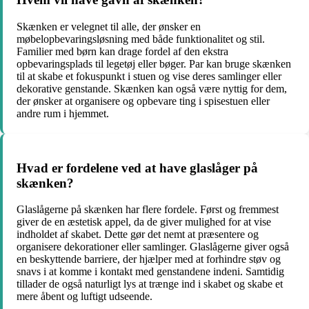
Skænken er velegnet til alle, der ønsker en
møbelopbevaringsløsning med både funktionalitet og stil.
Familier med børn kan drage fordel af den ekstra
opbevaringsplads til legetøj eller bøger. Par kan bruge skænken
til at skabe et fokuspunkt i stuen og vise deres samlinger eller
dekorative genstande. Skænken kan også være nyttig for dem,
der ønsker at organisere og opbevare ting i spisestuen eller
andre rum i hjemmet.
Hvad er fordelene ved at have glaslåger på
skænken?
Glaslågerne på skænken har flere fordele. Først og fremmest
giver de en æstetisk appel, da de giver mulighed for at vise
indholdet af skabet. Dette gør det nemt at præsentere og
organisere dekorationer eller samlinger. Glaslågerne giver også
en beskyttende barriere, der hjælper med at forhindre støv og
snavs i at komme i kontakt med genstandene indeni. Samtidig
tillader de også naturligt lys at trænge ind i skabet og skabe et
mere åbent og luftigt udseende.