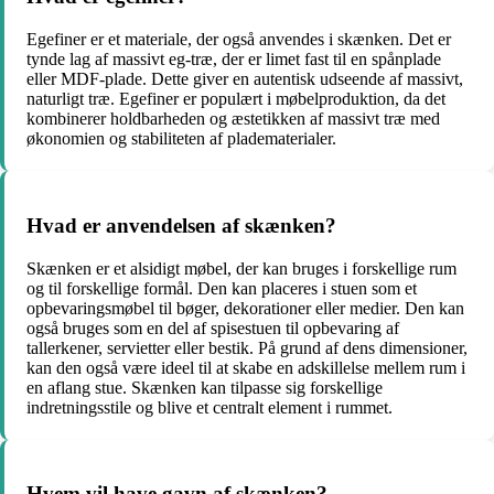
Egefiner er et materiale, der også anvendes i skænken. Det er
tynde lag af massivt eg-træ, der er limet fast til en spånplade
eller MDF-plade. Dette giver en autentisk udseende af massivt,
naturligt træ. Egefiner er populært i møbelproduktion, da det
kombinerer holdbarheden og æstetikken af massivt træ med
økonomien og stabiliteten af pladematerialer.
Hvad er anvendelsen af skænken?
Skænken er et alsidigt møbel, der kan bruges i forskellige rum
og til forskellige formål. Den kan placeres i stuen som et
opbevaringsmøbel til bøger, dekorationer eller medier. Den kan
også bruges som en del af spisestuen til opbevaring af
tallerkener, servietter eller bestik. På grund af dens dimensioner,
kan den også være ideel til at skabe en adskillelse mellem rum i
en aflang stue. Skænken kan tilpasse sig forskellige
indretningsstile og blive et centralt element i rummet.
Hvem vil have gavn af skænken?