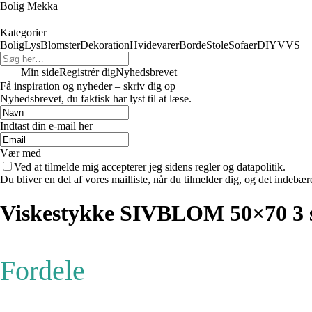
Bolig Mekka
Kategorier
Bolig
Lys
Blomster
Dekoration
Hvidevarer
Borde
Stole
Sofaer
DIY
VVS
Min side
Registrér dig
Nyhedsbrevet
Få inspiration og nyheder – skriv dig op
Nyhedsbrevet, du faktisk har lyst til at læse.
Indtast din e-mail her
Vær med
Ved at tilmelde mig accepterer jeg sidens regler og datapolitik.
Du bliver en del af vores mailliste, når du tilmelder dig, og det indebæ
Viskestykke SIVBLOM 50×70 3 
Fordele