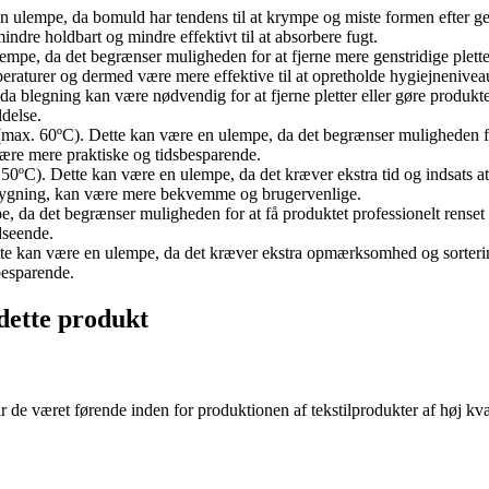
en ulempe, da bomuld har tendens til at krympe og miste formen efter 
indre holdbart og mindre effektivt til at absorbere fugt.
pe, da det begrænser muligheden for at fjerne mere genstridige pletter e
raturer og dermed være mere effektive til at opretholde hygiejnenivea
a blegning kan være nødvendig for at fjerne pletter eller gøre produktet
ldelse.
(max. 60ºC). Dette kan være en ulempe, da det begrænser muligheden for 
 være mere praktiske og tidsbesparende.
0ºC). Dette kan være en ulempe, da det kræver ekstra tid og indsats at st
strygning, kan være mere bekvemme og brugervenlige.
pe, da det begrænser muligheden for at få produktet professionelt rense
dseende.
ette kan være en ulempe, da det kræver ekstra opmærksomhed og sorteri
besparende.
​dette produkt
ar de været førende inden for produktionen af tekstilprodukter af høj k