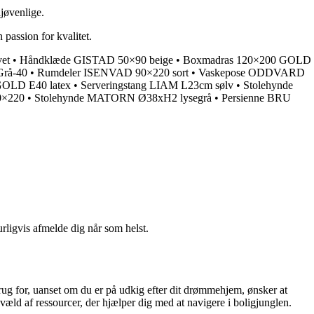
ljøvenlige.
passion for kvalitet.
et
•
Håndklæde GISTAD 50×90 beige
•
Boxmadras 120×200 GOLD
Grå-40
•
Rumdeler ISENVAD 90×220 sort
•
Vaskepose ODDVARD
GOLD E40 latex
•
Serveringstang LIAM L23cm sølv
•
Stolehynde
0×220
•
Stolehynde MATORN Ø38xH2 lysegrå
•
Persienne BRU
urligvis afmelde dig når som helst.
rug for, uanset om du er på udkig efter dit drømmehjem, ønsker at
væld af ressourcer, der hjælper dig med at navigere i boligjunglen.