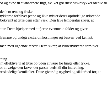
og evne til at absorbere fugt, hvilket gør disse viskestykker ideelle til
lde dem rene og friske.
skestykkerne forbliver pæne og ikke mister deres oprindelige udseende.
bekvemt at tørre dem efter vask. Den lave temperatur sikrer, at
tur. Dette hjælper med at fjerne eventuelle folder og giver
 derhjemme og undgå ekstra omkostninger og besvær ved kemisk
men med lignende farver. Dette sikrer, at viskestykkerne forbliver
tning.
ffektive til at tørre op uden at være for tunge eller tykke.
r at vælge den farve, der passer bedst til din indretning.
adelige kemikalier. Dette giver dig tryghed og sikkerhed for, at