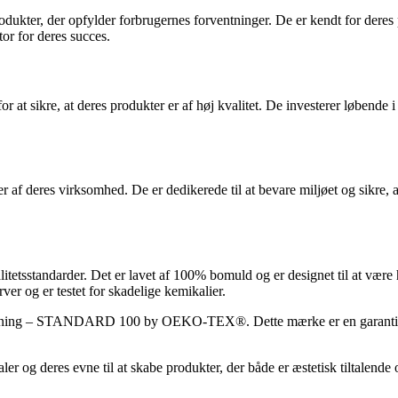
ter, der opfylder forbrugernes forventninger. De er kendt for deres pål
or for deres succes.
t sikre, at deres produkter er af høj kvalitet. De investerer løbende i
ter af deres virksomhed. De er dedikerede til at bevare miljøet og sikre,
litetsstandarder. Det er lavet af 100% bomuld og er designet til at vær
ver og er testet for skadelige kemikalier.
kning – STANDARD 100 by OEKO-TEX®. Dette mærke er en garanti for, 
 og deres evne til at skabe produkter, der både er æstetisk tiltalende o