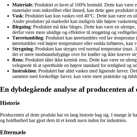
Materiale
: Produktet er lavet af 100% bomuld. Dette kan være 
materialer som mikrofiber eller linned, kan dette gøre produktet m
Vask
: Produktet kan kun vaskes ved 40°C. Dette kan være en ulem
Andre produkter på markedet kan muligvis tåle højere vasketempe
Blegning
: Produktet må ikke bleges. Dette kan være en ulempe, d
derfor være mere alsidige og effektive til rengøring og vedligeho
Tørretumbling
: Produktet kan tørretumbles ved lav temperatur 
tørretumbles ved højere temperaturer eller endda lufttørres, kan
Strygning
: Produktet kan stryges ved normal temperatur (max. 15
der er mere modstandsdygtige over for krøller og ikke kræver 
Rens
: Produktet tåler ikke kemisk rens. Dette kan være en ulem
velegnede til at opretholde en højere standard for renlighed og u
Instruktion
: Produktet bør altid vaskes med lignende farver. D
sammen med forskellige farver, kan være mere praktiske og tids
En dybdegående analyse af producenten af ​
Historie
Producenten af dette produkt har en lang historie bag sig. I mange år h
og holdbarhed har gjort dem til et kendt navn inden for industrien.
Eftermæle