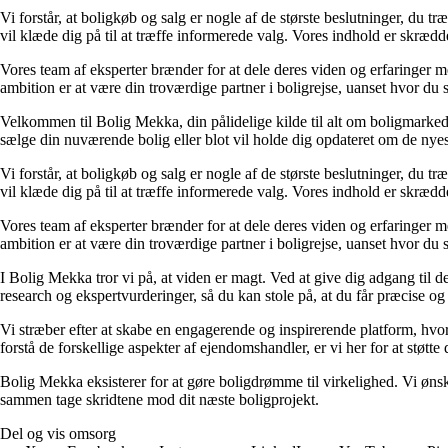
Vi forstår, at boligkøb og salg er nogle af de største beslutninger, du t
vil klæde dig på til at træffe informerede valg. Vores indhold er skræd
Vores team af eksperter brænder for at dele deres viden og erfaringer med
ambition er at være din troværdige partner i boligrejse, uanset hvor du s
Velkommen til Bolig Mekka, din pålidelige kilde til alt om boligmarkede
sælge din nuværende bolig eller blot vil holde dig opdateret om de nyes
Vi forstår, at boligkøb og salg er nogle af de største beslutninger, du t
vil klæde dig på til at træffe informerede valg. Vores indhold er skræd
Vores team af eksperter brænder for at dele deres viden og erfaringer med
ambition er at være din troværdige partner i boligrejse, uanset hvor du s
I Bolig Mekka tror vi på, at viden er magt. Ved at give dig adgang til d
research og ekspertvurderinger, så du kan stole på, at du får præcise og
Vi stræber efter at skabe en engagerende og inspirerende platform, hvor 
forstå de forskellige aspekter af ejendomshandler, er vi her for at støtte 
Bolig Mekka eksisterer for at gøre boligdrømme til virkelighed. Vi ønsk
sammen tage skridtene mod dit næste boligprojekt.
Del og vis omsorg