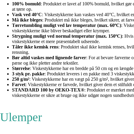
100% bomuld
: Produktet er lavet af 100% bomuld, hvilket gør d
at tørre op.
Vask ved 40°C
: Viskestykkerne kan vaskes ved 40°C, hvilket er 
Må ikke bleges
: Produktet må ikke bleges, hvilket sikrer, at far
Tørretumbling muligt ved lav temperatur (max. 60ºC)
: Visk
viskestykkerne ikke bliver beskadiget eller krymper.
Strygning muligt ved normal temperatur (max. 150ºC)
: Hvis
viskestykkerne et mere præsentabelt udseende.
Tåler ikke kemisk rens
: Produktet skal ikke kemisk renses, h
rensning.
Bør altid vaskes med lignende farver
: For at bevare farverne 
pæne og ikke pletter andre tekstiler.
Størrelse
: Viskestykkerne har en bredde på 50 cm og en længde på
3 styk pr. pakke
: Produktet leveres i en pakke med 3 viskestykker
250 g/m²
: Viskestykkerne har en vægt på 250 g/m², hvilket giver
Farvet
: Viskestykkerne er farvede, hvilket giver dem et stilfuldt
STANDARD 100 by OEKO-TEX®
: Produktet er mærket med
viskestykkerne er sikre at bruge og ikke udgør nogen sundhedsri
Ulemper