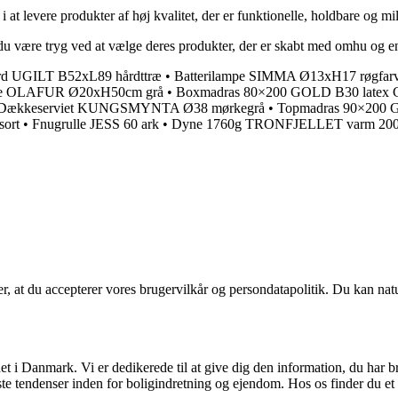
 at levere produkter af høj kvalitet, der er funktionelle, holdbare og mi
du være tryg ved at vælge deres produkter, der er skabt med omhu og en 
rd UGILT B52xL89 hårdttræ
•
Batterilampe SIMMA Ø13xH17 røgfarv
tte OLAFUR Ø20xH50cm grå
•
Boxmadras 80×200 GOLD B30 latex 
Dækkeserviet KUNGSMYNTA Ø38 mørkegrå
•
Topmadras 90×200 
sort
•
Fnugrulle JESS 60 ark
•
Dyne 1760g TRONFJELLET varm 20
rer, at du accepterer vores brugervilkår og persondatapolitik. Du kan nat
t i Danmark. Vi er dedikerede til at give dig den information, du har b
te tendenser inden for boligindretning og ejendom. Hos os finder du et 