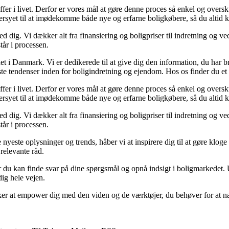
ræffer i livet. Derfor er vores mål at gøre denne proces så enkel og over
dersyet til at imødekomme både nye og erfarne boligkøbere, så du altid k
 dig. Vi dækker alt fra finansiering og boligpriser til indretning og ved
tår i processen.
t i Danmark. Vi er dedikerede til at give dig den information, du har b
te tendenser inden for boligindretning og ejendom. Hos os finder du et 
ræffer i livet. Derfor er vores mål at gøre denne proces så enkel og over
dersyet til at imødekomme både nye og erfarne boligkøbere, så du altid k
 dig. Vi dækker alt fra finansiering og boligpriser til indretning og ved
tår i processen.
e nyeste oplysninger og trends, håber vi at inspirere dig til at gøre klo
 relevante råd.
du kan finde svar på dine spørgsmål og opnå indsigt i boligmarkedet. Uan
dig hele vejen.
er at empower dig med den viden og de værktøjer, du behøver for at navi