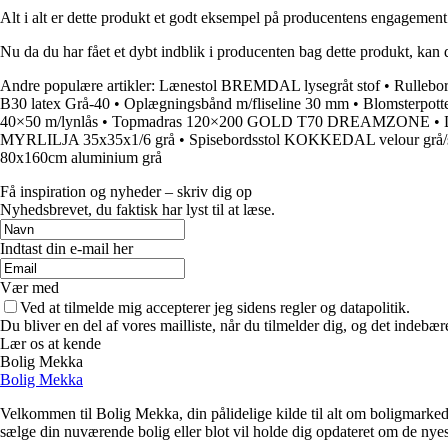
Alt i alt er dette produkt et godt eksempel på producentens engagement i
Nu da du har fået et dybt indblik i producenten bag dette produkt, kan 
Andre populære artikler:
Lænestol BREMDAL lysegråt stof
•
Rullebo
B30 latex Grå-40
•
Oplægningsbånd m/fliseline 30 mm
•
Blomsterpo
40×50 m/lynlås
•
Topmadras 120×200 GOLD T70 DREAMZONE
•
MYRLILJA 35x35x1/6 grå
•
Spisebordsstol KOKKEDAL velour grå/
80x160cm aluminium grå
Få inspiration og nyheder – skriv dig op
Nyhedsbrevet, du faktisk har lyst til at læse.
Indtast din e-mail her
Vær med
Ved at tilmelde mig accepterer jeg sidens regler og datapolitik.
Du bliver en del af vores mailliste, når du tilmelder dig, og det indebæ
Lær os at kende
Bolig Mekka
Bolig Mekka
Velkommen til Bolig Mekka, din pålidelige kilde til alt om boligmarkede
sælge din nuværende bolig eller blot vil holde dig opdateret om de nyes