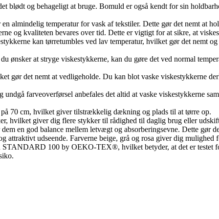
et blødt og behageligt at bruge. Bomuld er også kendt for sin holdbarhed 
en almindelig temperatur for vask af tekstiler. Dette gør det nemt at ho
verne og kvaliteten bevares over tid. Dette er vigtigt for at sikre, at vi
estykkerne kan tørretumbles ved lav temperatur, hvilket gør det nemt og 
 du ønsker at stryge viskestykkerne, kan du gøre det ved normal tempera
vilket gør det nemt at vedligeholde. Du kan blot vaske viskestykkerne
og undgå farveoverførsel anbefales det altid at vaske viskestykkerne sam
 70 cm, hvilket giver tilstrækkelig dækning og plads til at tørre op.
, hvilket giver dig flere stykker til rådighed til daglig brug eller udskif
 dem en god balance mellem letvægt og absorberingsevne. Dette gør dem e
 og attraktivt udseende. Farverne beige, grå og rosa giver dig mulighed fo
 STANDARD 100 by OEKO-TEX®, hvilket betyder, at det er testet for sk
siko.