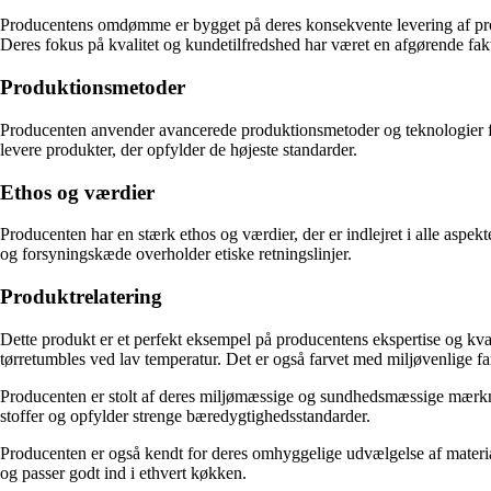
Producentens omdømme er bygget på deres konsekvente levering af produk
Deres fokus på kvalitet og kundetilfredshed har været en afgørende fakt
Produktionsmetoder
Producenten anvender avancerede produktionsmetoder og teknologier for a
levere produkter, der opfylder de højeste standarder.
Ethos og værdier
Producenten har en stærk ethos og værdier, der er indlejret i alle aspek
og forsyningskæde overholder etiske retningslinjer.
Produktrelatering
Dette produkt er et perfekt eksempel på producentens ekspertise og kva
tørretumbles ved lav temperatur. Det er også farvet med miljøvenlige far
Producenten er stolt af deres miljømæssige og sundhedsmæssige mær
stoffer og opfylder strenge bæredygtighedsstandarder.
Producenten er også kendt for deres omhyggelige udvælgelse af materialer
og passer godt ind i ethvert køkken.