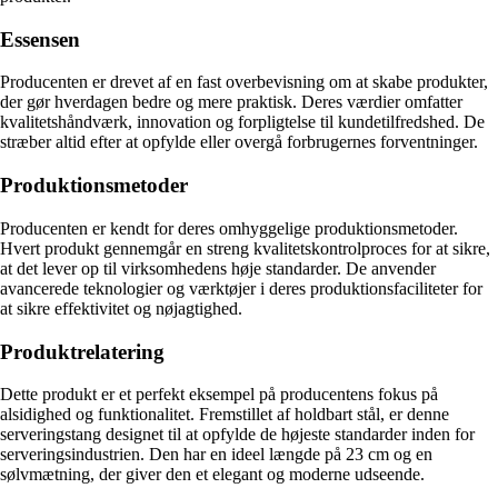
Essensen
Producenten er drevet af en fast overbevisning om at skabe produkter,
der gør hverdagen bedre og mere praktisk. Deres værdier omfatter
kvalitetshåndværk, innovation og forpligtelse til kundetilfredshed. De
stræber altid efter at opfylde eller overgå forbrugernes forventninger.
Produktionsmetoder
Producenten er kendt for deres omhyggelige produktionsmetoder.
Hvert produkt gennemgår en streng kvalitetskontrolproces for at sikre,
at det lever op til virksomhedens høje standarder. De anvender
avancerede teknologier og værktøjer i deres produktionsfaciliteter for
at sikre effektivitet og nøjagtighed.
Produktrelatering
Dette produkt er et perfekt eksempel på producentens fokus på
alsidighed og funktionalitet. Fremstillet af holdbart stål, er denne
serveringstang designet til at opfylde de højeste standarder inden for
serveringsindustrien. Den har en ideel længde på 23 cm og en
sølvmætning, der giver den et elegant og moderne udseende.