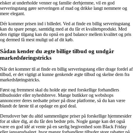
elsker at underholde venner og familie derhjemme, vil en god
serveringstang gøre serveringen af mad og drikke langt nemmere og
mere elegant.
Dér kommer prisen ind i billedet. Ved at finde en billig serveringstang
kan du spare penge, samtidig med at du får et kvalitetsprodukt. Med
den rigtige tilgang kan du opnå en god balance mellem kvalitet og pris
og dermed få mest muligt ud af dit køb.
Sådan kender du ægte billige tilbud og undgår
markedsføringstricks
Når det kommer til at finde en billig serveringstang eller drage fordel af
tilbud, er det vigtigt at kunne genkende ægte tilbud og skelne dem fra
markedsføringstricks.
Først og fremmest skal du holde øje med forskellige forhandlers
tilbudssider eller nyhedsbreve. Mange butikker og webshops
annoncerer deres nedsatte priser på disse platforme, så du kan være
blandt de første til at opdage en god deal.
Derudover bør du altid sammenligne priser på forskellige hjemmesider
for at sikre dig, at du får den bedste pris. Nogle gange kan det også
være en god idé at vente på en særlig begivenhed som Black Friday
eller januarudsalget, hvor mange forhandlere tilbyder store rabatter på