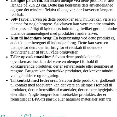
Længde på 23 cm
: En anden ulempe ved dette produkt er dets
længde på kun 23 cm. Dette kan begrænse dets anvendelighed
og gøre det mindre effektivt til opgaver, der kræver en længere
redskab.
Sølv farve
: Farven på dette produkt er sølv, hvilket kan være en
ulempe for nogle brugere. Sølvfarven kan være mindre attraktiv
eller passe dårligt til køkkenets indretning, hvilket gør det mindre
tiltalende sammenlignet med produkter i andre farver.
Kun til indendørs brug
: En begrænsning ved dette produkt er,
at det kun er beregnet til indendørs brug. Dette kan være en
ulempe for dem, der har brug for et redskab til udendørs
aktiviteter eller til brug i våde omgivelser.
Tåler opvaskemaskine
: Selvom dette produkt kan tåle
opvaskemaskine, kan det være en ulempe i forhold til
konkurrerende produkter, der er selvrensende eller nemmere at
rengøre. Brugere kan foretrække produkter, der kræver mindre
vedligeholdelse og rengøring.
Til kontakt med fødevarer
: Selvom dette produkt er godkendt
til kontakt med fødevarer, kan det være en ulempe i forhold til
produkter, der er fremstillet af materialer, der er mere hygiejniske
eller sikre. Nogle brugere kan foretrække produkter, der er
fremstillet af BPA-fri plastik eller naturlige materialer som træ.