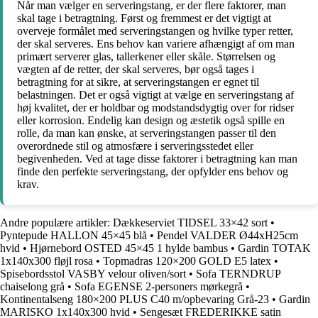
Når man vælger en serveringstang, er der flere faktorer, man
skal tage i betragtning. Først og fremmest er det vigtigt at
overveje formålet med serveringstangen og hvilke typer retter,
der skal serveres. Ens behov kan variere afhængigt af om man
primært serverer glas, tallerkener eller skåle. Størrelsen og
vægten af de retter, der skal serveres, bør også tages i
betragtning for at sikre, at serveringstangen er egnet til
belastningen. Det er også vigtigt at vælge en serveringstang af
høj kvalitet, der er holdbar og modstandsdygtig over for ridser
eller korrosion. Endelig kan design og æstetik også spille en
rolle, da man kan ønske, at serveringstangen passer til den
overordnede stil og atmosfære i serveringsstedet eller
begivenheden. Ved at tage disse faktorer i betragtning kan man
finde den perfekte serveringstang, der opfylder ens behov og
krav.
Andre populære artikler:
Dækkeserviet TIDSEL 33×42 sort
•
Pyntepude HALLON 45×45 blå
•
Pendel VALDER Ø44xH25cm
hvid
•
Hjørnebord OSTED 45×45 1 hylde bambus
•
Gardin TOTAK
1x140x300 fløjl rosa
•
Topmadras 120×200 GOLD E5 latex
•
Spisebordsstol VASBY velour oliven/sort
•
Sofa TERNDRUP
chaiselong grå
•
Sofa EGENSE 2-personers mørkegrå
•
Kontinentalseng 180×200 PLUS C40 m/opbevaring Grå-23
•
Gardin
MARISKO 1x140x300 hvid
•
Sengesæt FREDERIKKE satin