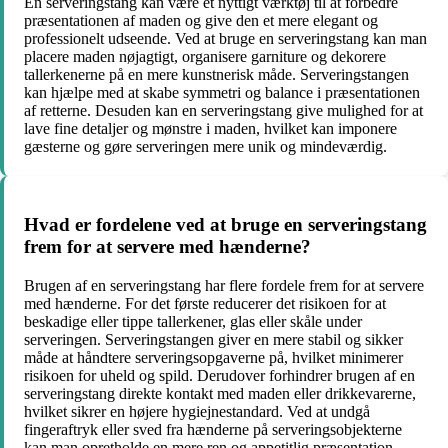
En serveringstang kan være et nyttigt værktøj til at forbedre
præsentationen af maden og give den et mere elegant og
professionelt udseende. Ved at bruge en serveringstang kan man
placere maden nøjagtigt, organisere garniture og dekorere
tallerkenerne på en mere kunstnerisk måde. Serveringstangen
kan hjælpe med at skabe symmetri og balance i præsentationen
af retterne. Desuden kan en serveringstang give mulighed for at
lave fine detaljer og mønstre i maden, hvilket kan imponere
gæsterne og gøre serveringen mere unik og mindeværdig.
Hvad er fordelene ved at bruge en serveringstang
frem for at servere med hænderne?
Brugen af en serveringstang har flere fordele frem for at servere
med hænderne. For det første reducerer det risikoen for at
beskadige eller tippe tallerkener, glas eller skåle under
serveringen. Serveringstangen giver en mere stabil og sikker
måde at håndtere serveringsopgaverne på, hvilket minimerer
risikoen for uheld og spild. Derudover forhindrer brugen af en
serveringstang direkte kontakt med maden eller drikkevarerne,
hvilket sikrer en højere hygiejnestandard. Ved at undgå
fingeraftryk eller sved fra hænderne på serveringsobjekterne
kan man opretholde en mere ren og appetitlig præsentation.