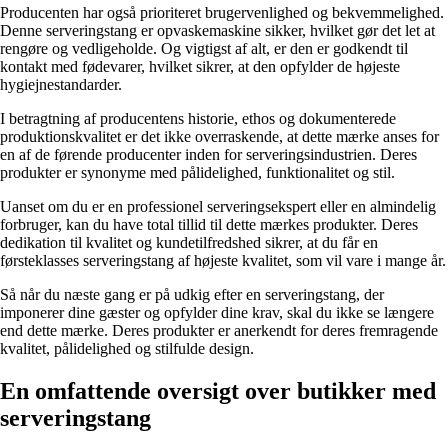
Producenten har også prioriteret brugervenlighed og bekvemmelighed.
Denne serveringstang er opvaskemaskine sikker, hvilket gør det let at
rengøre og vedligeholde. Og vigtigst af alt, er den er godkendt til
kontakt med fødevarer, hvilket sikrer, at den opfylder de højeste
hygiejnestandarder.
I betragtning af producentens historie, ethos og dokumenterede
produktionskvalitet er det ikke overraskende, at dette mærke anses for
en af de førende producenter inden for serveringsindustrien. Deres
produkter er synonyme med pålidelighed, funktionalitet og stil.
Uanset om du er en professionel serveringsekspert eller en almindelig
forbruger, kan du have total tillid til dette mærkes produkter. Deres
dedikation til kvalitet og kundetilfredshed sikrer, at du får en
førsteklasses serveringstang af højeste kvalitet, som vil vare i mange år.
Så når du næste gang er på udkig efter en serveringstang, der
imponerer dine gæster og opfylder dine krav, skal du ikke se længere
end dette mærke. Deres produkter er anerkendt for deres fremragende
kvalitet, pålidelighed og stilfulde design.
En omfattende oversigt over butikker med
serveringstang