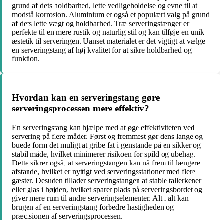
grund af dets holdbarhed, lette vedligeholdelse og evne til at
modstå korrosion. Aluminium er også et populært valg på grund
af dets lette vægt og holdbarhed. Træ serveringstænger er
perfekte til en mere rustik og naturlig stil og kan tilføje en unik
æstetik til serveringen. Uanset materialet er det vigtigt at vælge
en serveringstang af høj kvalitet for at sikre holdbarhed og
funktion.
Hvordan kan en serveringstang gøre
serveringsprocessen mere effektiv?
En serveringstang kan hjælpe med at øge effektiviteten ved
servering på flere måder. Først og fremmest gør dens lange og
buede form det muligt at gribe fat i genstande på en sikker og
stabil måde, hvilket minimerer risikoen for spild og ubehag.
Dette sikrer også, at serveringstangen kan nå frem til længere
afstande, hvilket er nyttigt ved serveringsstationer med flere
gæster. Desuden tillader serveringstangen at stable tallerkener
eller glas i højden, hvilket sparer plads på serveringsbordet og
giver mere rum til andre serveringselementer. Alt i alt kan
brugen af en serveringstang forbedre hastigheden og
præcisionen af serveringsprocessen.