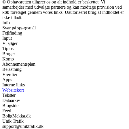
© Ophavsretten tilhører os og alt indhold er beskyttet. Vi
samarbejder med udvalgte partnere og kan modtage provision ved
køb foretaget gennem vores links. Uautoriseret brug af indholdet er
ikke tilladt.
Info
Svar på spørgsmål
Fejlfinding
Input
Vi søger
Tip os
Bruger
Konto
Abonnementsplan
Belastning
Værdier
Apps
Interne links
Websitekort
Tekster
Dataarkiv
Blogside
Feed
BoligMekka.dk
Unik Trafik
support@uniktrafik.dk