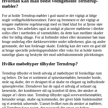
Hvordan kan man bedst vedligeholde Terndrup-
møbler?
For at holde Terndrup-møbler i god stand er det vigtigt at følge
nogle vedligeholdelsesrutiner. Først og fremmest er det vigtigt at
rengøre møblerne regelmæssigt med en blød klud for at fjerne støv
og snavs. Det anbefales også at undgå at placere møblerne i direkte
sollys eller i nærheden af varmekilder, da dette kan medføre skader
eller for tidlig slitage. For at forhindre ridser eller skrammer bør man
bruge underlag eller dækkeservietter under tallerkener, glas og andre
genstande, der kan forårsage skade. Endelig kan det være en god idé
at bruge specielle poleringsprodukter eller voks for at holde træets
naturlige glans og beskytte det mod udefrakommende påvirkninger.
Hvilke møbeltyper tilbyder Terndrup?
Terndrup tilbyder et bredt udvalg af møbeltyper til forskellige rum
og behov. De har et sortiment af spisestuemøbler, herunder borde,
stole og skabe, der er designet til at skabe en elegant og indbydende
spiseoplevelse. Derudover har de også et udvalg af sofasæt og
lænestole, der kombinerer stil og komfort til dem, der ønsker at
slappe af i deres stue. Terndrup tilbyder også soveværelsesmøbler,
herunder senge, skabe og kommoder, der giver både funktionalitet
og et æstetisk udseende. Uanset hvilket rum du ønsker at møblere,
vil Terndrup have noget, der passer til din smag og behov.