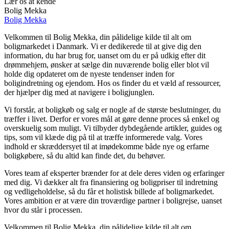
Lær os at kende
Bolig Mekka
Bolig Mekka
Velkommen til Bolig Mekka, din pålidelige kilde til alt om
boligmarkedet i Danmark. Vi er dedikerede til at give dig den
information, du har brug for, uanset om du er på udkig efter dit
drømmehjem, ønsker at sælge din nuværende bolig eller blot vil
holde dig opdateret om de nyeste tendenser inden for
boligindretning og ejendom. Hos os finder du et væld af ressourcer,
der hjælper dig med at navigere i boligjunglen.
Vi forstår, at boligkøb og salg er nogle af de største beslutninger, du
træffer i livet. Derfor er vores mål at gøre denne proces så enkel og
overskuelig som muligt. Vi tilbyder dybdegående artikler, guides og
tips, som vil klæde dig på til at træffe informerede valg. Vores
indhold er skræddersyet til at imødekomme både nye og erfarne
boligkøbere, så du altid kan finde det, du behøver.
Vores team af eksperter brænder for at dele deres viden og erfaringer
med dig. Vi dækker alt fra finansiering og boligpriser til indretning
og vedligeholdelse, så du får et holistisk billede af boligmarkedet.
Vores ambition er at være din troværdige partner i boligrejse, uanset
hvor du står i processen.
Velkommen til Bolig Mekka, din pålidelige kilde til alt om