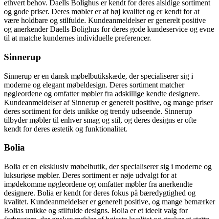
ethvert behov. Daells Bolighus er kendt for deres alsidige sortiment
og gode priser. Deres møbler er af høj kvalitet og er kendt for at
være holdbare og stilfulde. Kundeanmeldelser er generelt positive
og anerkender Daells Bolighus for deres gode kundeservice og evne
til at matche kundernes individuelle preferencer.
Sinnerup
Sinnerup er en dansk møbelbutikskæde, der specialiserer sig i
moderne og elegant møbeldesign. Deres sortiment matcher
nøgleordene og omfatter møbler fra adskillige kendte designere.
Kundeanmeldelser af Sinnerup er generelt positive, og mange priser
deres sortiment for dets unikke og trendy udseende. Sinnerup
tilbyder møbler til enhver smag og stil, og deres designs er ofte
kendt for deres æstetik og funktionalitet.
Bolia
Bolia er en eksklusiv møbelbutik, der specialiserer sig i moderne og
luksuriøse møbler. Deres sortiment er nøje udvalgt for at
imødekomme nøgleordene og omfatter møbler fra anerkendte
designere. Bolia er kendt for deres fokus på bæredygtighed og
kvalitet. Kundeanmeldelser er generelt positive, og mange bemærker
Bolias unikke og stilfulde designs. Bolia er et ideelt valg for