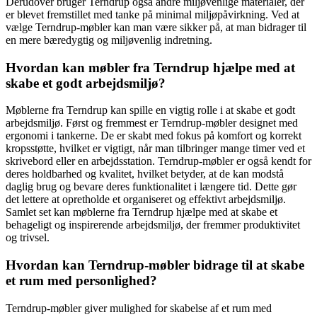
Derudover bruger Terndrup også andre miljøvenlige materialer, der
er blevet fremstillet med tanke på minimal miljøpåvirkning. Ved at
vælge Terndrup-møbler kan man være sikker på, at man bidrager til
en mere bæredygtig og miljøvenlig indretning.
Hvordan kan møbler fra Terndrup hjælpe med at
skabe et godt arbejdsmiljø?
Møblerne fra Terndrup kan spille en vigtig rolle i at skabe et godt
arbejdsmiljø. Først og fremmest er Terndrup-møbler designet med
ergonomi i tankerne. De er skabt med fokus på komfort og korrekt
kropsstøtte, hvilket er vigtigt, når man tilbringer mange timer ved et
skrivebord eller en arbejdsstation. Terndrup-møbler er også kendt for
deres holdbarhed og kvalitet, hvilket betyder, at de kan modstå
daglig brug og bevare deres funktionalitet i længere tid. Dette gør
det lettere at opretholde et organiseret og effektivt arbejdsmiljø.
Samlet set kan møblerne fra Terndrup hjælpe med at skabe et
behageligt og inspirerende arbejdsmiljø, der fremmer produktivitet
og trivsel.
Hvordan kan Terndrup-møbler bidrage til at skabe
et rum med personlighed?
Terndrup-møbler giver mulighed for skabelse af et rum med