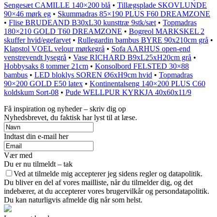
Sengesæt CAMILLE 140×200 blå
•
Tillægsplade SKOVLUNDE
90×46 mørk eg
•
Skummadras 85×190 PLUS F60 DREAMZONE
•
Flise BRUDEAND B30xL30 kunsttræ 9stk/sæt
•
Topmadras
180×210 GOLD T60 DREAMZONE
•
Bogreol MARKSKEL 2
skuffer hvid/egefarvet
•
Rullegardin bambus BYRE 90x210cm grå
•
Klapstol VOEL velour mørkegrå
•
Sofa AARHUS open-end
venstrevendt lysegrå
•
Vase RICHARD B9xL25xH20cm grå
•
Hobbysaks 8 tommer 21cm
•
Konsolbord FELSTED 30×88
bambus
•
LED bloklys SOREN Ø6xH9cm hvid
•
Topmadras
90×200 GOLD E50 latex
•
Kontinentalseng 140×200 PLUS C60
koldskum Sort-08
•
Pude WELLPUR KYRKJA 40x60x11/9
Få inspiration og nyheder – skriv dig op
Nyhedsbrevet, du faktisk har lyst til at læse.
Indtast din e-mail her
Vær med
Du er nu tilmeldt – tak
Ved at tilmelde mig accepterer jeg sidens regler og datapolitik.
Du bliver en del af vores mailliste, når du tilmelder dig, og det
indebærer, at du accepterer vores brugervilkår og persondatapolitik.
Du kan naturligvis afmelde dig når som helst.