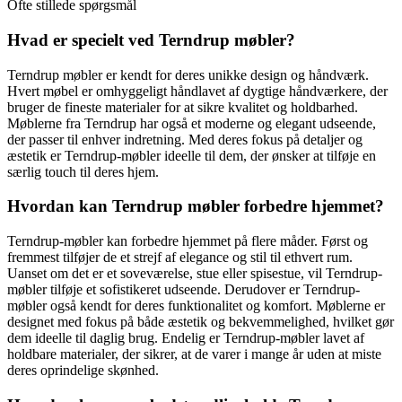
Ofte stillede spørgsmål
Hvad er specielt ved Terndrup møbler?
Terndrup møbler er kendt for deres unikke design og håndværk.
Hvert møbel er omhyggeligt håndlavet af dygtige håndværkere, der
bruger de fineste materialer for at sikre kvalitet og holdbarhed.
Møblerne fra Terndrup har også et moderne og elegant udseende,
der passer til enhver indretning. Med deres fokus på detaljer og
æstetik er Terndrup-møbler ideelle til dem, der ønsker at tilføje en
særlig touch til deres hjem.
Hvordan kan Terndrup møbler forbedre hjemmet?
Terndrup-møbler kan forbedre hjemmet på flere måder. Først og
fremmest tilføjer de et strejf af elegance og stil til ethvert rum.
Uanset om det er et soveværelse, stue eller spisestue, vil Terndrup-
møbler tilføje et sofistikeret udseende. Derudover er Terndrup-
møbler også kendt for deres funktionalitet og komfort. Møblerne er
designet med fokus på både æstetik og bekvemmelighed, hvilket gør
dem ideelle til daglig brug. Endelig er Terndrup-møbler lavet af
holdbare materialer, der sikrer, at de varer i mange år uden at miste
deres oprindelige skønhed.