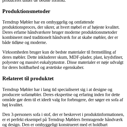
produceret under de bedste forhold.
Produktionsmetoder
Terndrup Møbler har en omhyggelig og omfattende
produktionsproces, der sikrer, at hvert møbel er af højeste kvalitet.
Deres erfarne håndværkere bruger moderne produktionsmetoder
kombineret med traditionelt håndværk for at skabe møbler, der er
både tidløse og moderne.
Virksomheden bruger kun de bedste materialer til fremstilling af
deres møbler. Dette inkluderer skum, MDF-plader, plast, krydsfiner,
polyester og massivt eukalyptustræ. Disse materialer er nøje udvalgt
for deres holdbarhed og æstetiske egenskaber.
Relateret til produktet
Terndrup Møbler har i lang tid specialiseret sig i at designe og
producere sofamøbler. Deres ekspertise og erfaring inden for dette
område gør dem til et ideelt valg for forbrugere, der søger en sofa af
høj kvalitet.
Den 3-personers sofa i stof, der er beskrevet i produktinformationen,
er et perfekt eksempel på Terndrup Møblers fremragende håndværk
og design. Den er omhyggeligt konstrueret med et holdbart