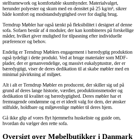
stelframework og komfortable skumhynder. Materialvalget,
herunder polyester og skum med en densitet på 25 kg/m³, sikrer
både komfort og modstandsdygtighed over for daglig brug.
Terndrup Møbler har også tænkt på fleksibilitet i designet af denne
sofa. Sofaen består af 4 moduler, der kan kombineres på forskellige
måder, hvilket giver mulighed for tilpasning efter individuelle
præferencer og behov.
Endelig er Terndrup Møblers engagement i bæredygtig produktion
også tydeligt i dette produkt. Ved at bruge materialer som MDF-
plader, der er genanvendelige, og massivt eukalyptustræ, der er
bæredygtigt, viser de deres dedikation til at skabe møbler med en
minimal påvirkning af miljøet.
Alt i alt er Terndrup Møbler en producent, der skiller sig ud på
grund af deres lange historie, værdier, produktionsmetoder og
dedikation til kvalitet og bæredygtighed. Deres møbler har et
fremragende omdømme og er et ideelt valg for dem, der ønsker
stilfulde, holdbare og miljøvenlige møbler til deres hjem.
Gå ikke glip af vores flyt hjemmefra huskeliste og guide om,
hvordan du vælger den rette sofa.
Oversigt over Møbelbutikker i Danmark