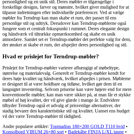
personlighed og en unik stil. Deres møbler er tilgængelige i
forskellige designs, farver og mønstre, hvilket giver mulighed for at
tilpasse indretningen efter individuelle præferencer. Ved at vælge
møbler fra Terndrup kan man skabe et rum, der passer til ens
personlige stil og udtryk. Derudover kan Terndrup-møblerne også
fungere som et centralt fokuspunkt i rummet. Deres elegante design
og håndværk vil tiltrække opmærksomhed og skabe en unik
atmosfære. Samlet set er Terndrup-møbler det perfekte valg for dem,
der ønsker at skabe et rum, der afspejler deres personlighed og stil.
Hvad er prislejet for Terndrup-møbler?
Prislejet for Terndrup-møbler varierer afhængigt af møbeltype,
størrelse og materialevalg. Generelt er Terndrup-møbler kendt for
deres høje kvalitet og håndværk, hvilket afspejles i prisen. Møblerne
er designet til at være holdbare og tidløse, hvilket gør dem til en
langsigtet investering. Selvom priserne kan være højere end for mere
konventionelle møbler, kan man være sikker på, at man får et stykke
møbel af høj kvalitet, der vil give glæde i mange år. Endvidere
tilbyder Terndrup også et udvalg af prisvenlige alternativer, der
stadig bevarer den karakteristiske stil og kvalitet. Uanset ens budget
vil der være Terndrup-møbler til rådighed.
Andre populære artikler:
Topmadras 180×200 GOLD T110 hvid
•
Konsolbord VIRUM 26×80 sort
•
Badekåbe FINJA L/XL taupe
•