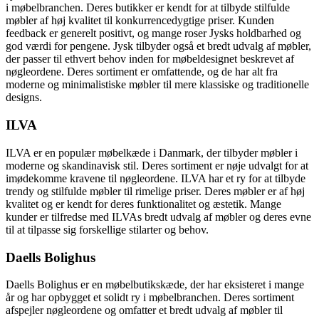
i møbelbranchen. Deres butikker er kendt for at tilbyde stilfulde
møbler af høj kvalitet til konkurrencedygtige priser. Kunden
feedback er generelt positivt, og mange roser Jysks holdbarhed og
god værdi for pengene. Jysk tilbyder også et bredt udvalg af møbler,
der passer til ethvert behov inden for møbeldesignet beskrevet af
nøgleordene. Deres sortiment er omfattende, og de har alt fra
moderne og minimalistiske møbler til mere klassiske og traditionelle
designs.
ILVA
ILVA er en populær møbelkæde i Danmark, der tilbyder møbler i
moderne og skandinavisk stil. Deres sortiment er nøje udvalgt for at
imødekomme kravene til nøgleordene. ILVA har et ry for at tilbyde
trendy og stilfulde møbler til rimelige priser. Deres møbler er af høj
kvalitet og er kendt for deres funktionalitet og æstetik. Mange
kunder er tilfredse med ILVAs bredt udvalg af møbler og deres evne
til at tilpasse sig forskellige stilarter og behov.
Daells Bolighus
Daells Bolighus er en møbelbutikskæde, der har eksisteret i mange
år og har opbygget et solidt ry i møbelbranchen. Deres sortiment
afspejler nøgleordene og omfatter et bredt udvalg af møbler til