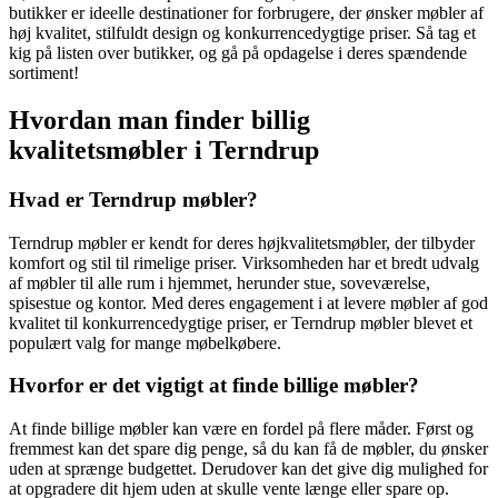
butikker er ideelle destinationer for forbrugere, der ønsker møbler af
høj kvalitet, stilfuldt design og konkurrencedygtige priser. Så tag et
kig på listen over butikker, og gå på opdagelse i deres spændende
sortiment!
Hvordan man finder billig
kvalitetsmøbler i Terndrup
Hvad er Terndrup møbler?
Terndrup møbler er kendt for deres højkvalitetsmøbler, der tilbyder
komfort og stil til rimelige priser. Virksomheden har et bredt udvalg
af møbler til alle rum i hjemmet, herunder stue, soveværelse,
spisestue og kontor. Med deres engagement i at levere møbler af god
kvalitet til konkurrencedygtige priser, er Terndrup møbler blevet et
populært valg for mange møbelkøbere.
Hvorfor er det vigtigt at finde billige møbler?
At finde billige møbler kan være en fordel på flere måder. Først og
fremmest kan det spare dig penge, så du kan få de møbler, du ønsker
uden at sprænge budgettet. Derudover kan det give dig mulighed for
at opgradere dit hjem uden at skulle vente længe eller spare op.