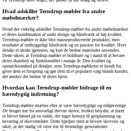
Hvad adskiller Terndrup-møbler fra andre
møbelmærker?
Hvad der virkelig adskiller Terndrup-møbler fra andre møbelmærker
er deres kombination af unikt design og håndværk af høj kvalitet.
Terndrup-møbler er ikke blot masseproducerede produkter, men
resultatet af omhyggeligt håndværk og en passion for kvalitet. Hver
detalje er tænkt igennem, og kun de bedste materialer anvendes.
Dette sikrer, at Terndrup-møbler er holdbare og i stand til at bevare
deres skønhed og funktionalitet i mange år. Den kvalitet og
opmærksomhed på detaljer, som Terndrup-møblerne er kendt for,
giver dem et forspring og gør dem til et populært valg blandt kunder,
der ønsker det bedste til deres hjem.
Hvordan kan Terndrup-møbler bidrage til en
bæredygtig indretning?
Terndrup-møbler stræber efter at være bæredygtige og miljøvenlige.
De bruger træ fra ansvarligt drevne skove, hvilket betyder, at træet
er blevet høstet på en måde, der tager hensyn til genplantning og
bevaring af skovområder. Dette hjælper med at bevare skovene og
sikre, at der stadig vil være træ til fremtidige generationer.