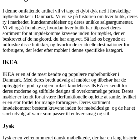
I denne omfattende artikel vil vi tage et dybt dyk ned i forskellige
møbelbutikker i Danmark. Vi vil se på historien om hver butik, deres
ry i markedet, kundeanmeldelser og deres unikke salgsargumenter.
Vi vil også fremhæve, hvordan hver butik har tilpasset deres
sortiment for at imødekomme kravene inden for møblet, der er
beskrevet af de nøgleord, du har angivet. Så lad os begynde at
udforske disse butikker, og hvorfor de er ideelle destinationer for
forbrugere, der leder efter møbler i denne specifikke kategori.
IKEA
IKEA er en af de mest kendte og populære møbelbutikker i
Danmark. Med deres bredt udvalg af møbler og tilbehør har de
opbygget et godt ry og en trofast kundebase. IKEA er kendt for
deres moderne og stilfulde designs til overkommelige priser. Deres
møbler er kendt for at være flerfunktionelle og lette at samle, hvilket
er en stor fordel for mange forbrugere. Deres sortiment
imødekommer bestemt kravene inden for møbeldesign, og de har et
stort udvalg af varer som passer til enhver smag og stil.
Jysk
Jysk er en velrenommeret dansk møbelkæde, der har en lang historie