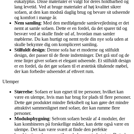
eukalyptus. Disse materialer er valgt for deres holdbarhed og
lang levetid. Ved at bruge materialer af høj kvalitet sikrer
sofaen, at den kan modstå daglig brug og bevare sit udseende
og komfort i mange år.
Nem samling
: Med den medfølgende samlevejledning er det
nemt at samle sofaen. Dette er en fordel, da det sparer tid og
besvær ved at skulle finde ud af, hvordan man samler
møblerne. Du kan hurtigt og nemt nyde din nye sofa uden at
skulle bekymre dig om kompliceret samling.
Stilfuldt design
: Denne sofa har et moderne og stilfuldt
design, der passer til de fleste indretninger. Det grå stof og de
rene linjer giver sofaen et elegant udseende. Et stilfuldt design
er en fordel, da det gør sofaen til et æstetisk tiltalende møbel,
der kan forbedre udseendet af ethvert rum.
Ulemper
Størrelse
: Sofaen er kun egnet til tre personer, hvilket kan
være en ulempe, hvis man har brug for plads til flere personer.
Dette gør produktet mindre fleksibelt og kan gøre det mindre
attraktivt sammenlignet med sofaer, der kan rumme flere
personer.
Modulopbygning
: Selvom sofaen består af 4 moduler, der
kan kombineres på forskellige måder, kan dette også være en
ulempe. Det kan være svært at finde den perfekte