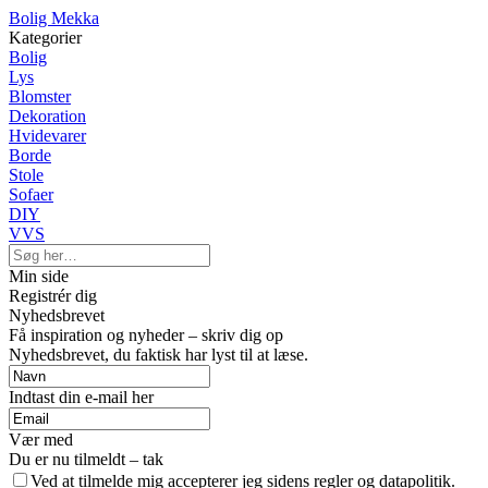
Bolig Mekka
Kategorier
Bolig
Lys
Blomster
Dekoration
Hvidevarer
Borde
Stole
Sofaer
DIY
VVS
Min side
Registrér dig
Nyhedsbrevet
Få inspiration og nyheder – skriv dig op
Nyhedsbrevet, du faktisk har lyst til at læse.
Indtast din e-mail her
Vær med
Du er nu tilmeldt – tak
Ved at tilmelde mig accepterer jeg sidens regler og datapolitik.