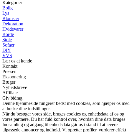
Kategorier
Bolig
Lys
Blomster
Dekoration
Hvidevarer
Borde
Stole
Sofaer
DIY
VVS
Lær os at kende
Kontakt
Pressen
Eksponering
Bruger
Nyhedsbreve
Affiliate
Giv bidrag
Denne hjemmeside fungerer bedst med cookies, som hjælper os med
at huske dine indstillinger.
Når du besøger vores side, bruges cookies og enhedsdata af os og
vores partnere. Du har fuld kontrol over, hvordan dine data bruges
Indsamling og adgang til enhedsdata gør os i stand til at levere
tilpassede annoncer og indhold. Vi opretter profiler, vurderer effekt