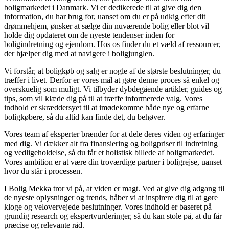
boligmarkedet i Danmark. Vi er dedikerede til at give dig den
information, du har brug for, uanset om du er på udkig efter dit
drømmehjem, ønsker at sælge din nuværende bolig eller blot vil
holde dig opdateret om de nyeste tendenser inden for
boligindretning og ejendom. Hos os finder du et væld af ressourcer,
der hjælper dig med at navigere i boligjunglen.
Vi forstår, at boligkøb og salg er nogle af de største beslutninger, du
træffer i livet. Derfor er vores mål at gøre denne proces så enkel og
overskuelig som muligt. Vi tilbyder dybdegående artikler, guides og
tips, som vil klæde dig på til at træffe informerede valg. Vores
indhold er skræddersyet til at imødekomme både nye og erfarne
boligkøbere, så du altid kan finde det, du behøver.
Vores team af eksperter brænder for at dele deres viden og erfaringer
med dig. Vi dækker alt fra finansiering og boligpriser til indretning
og vedligeholdelse, så du får et holistisk billede af boligmarkedet.
Vores ambition er at være din troværdige partner i boligrejse, uanset
hvor du står i processen.
I Bolig Mekka tror vi på, at viden er magt. Ved at give dig adgang til
de nyeste oplysninger og trends, håber vi at inspirere dig til at gøre
kloge og velovervejede beslutninger. Vores indhold er baseret på
grundig research og ekspertvurderinger, så du kan stole på, at du får
præcise og relevante råd.