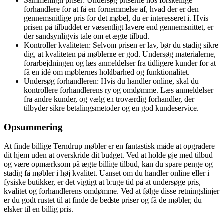
Sammenlign priser: Undersøg priserne hos forskellige
forhandlere for at få en fornemmelse af, hvad der er den
gennemsnitlige pris for det møbel, du er interesseret i. Hvis
prisen på tilbuddet er væsentligt lavere end gennemsnittet, er
der sandsynligvis tale om et ægte tilbud.
Kontroller kvaliteten: Selvom prisen er lav, bør du stadig sikre
dig, at kvaliteten på møblerne er god. Undersøg materialerne,
forarbejdningen og læs anmeldelser fra tidligere kunder for at
få en idé om møblernes holdbarhed og funktionalitet.
Undersøg forhandleren: Hvis du handler online, skal du
kontrollere forhandlerens ry og omdømme. Læs anmeldelser
fra andre kunder, og vælg en troværdig forhandler, der
tilbyder sikre betalingsmetoder og en god kundeservice.
Opsummering
At finde billige Terndrup møbler er en fantastisk måde at opgradere
dit hjem uden at overskride dit budget. Ved at holde øje med tilbud
og være opmærksom på ægte billige tilbud, kan du spare penge og
stadig få møbler i høj kvalitet. Uanset om du handler online eller i
fysiske butikker, er det vigtigt at bruge tid på at undersøge pris,
kvalitet og forhandlerens omdømme. Ved at følge disse retningslinjer
er du godt rustet til at finde de bedste priser og få de møbler, du
elsker til en billig pris.