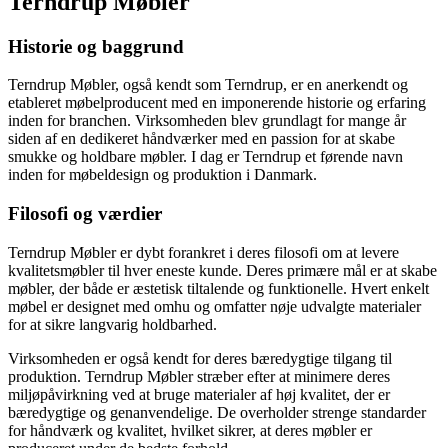
Terndrup Møbler
Historie og baggrund
Terndrup Møbler, også kendt som Terndrup, er en anerkendt og
etableret møbelproducent med en imponerende historie og erfaring
inden for branchen. Virksomheden blev grundlagt for mange år
siden af en dedikeret håndværker med en passion for at skabe
smukke og holdbare møbler. I dag er Terndrup et førende navn
inden for møbeldesign og produktion i Danmark.
Filosofi og værdier
Terndrup Møbler er dybt forankret i deres filosofi om at levere
kvalitetsmøbler til hver eneste kunde. Deres primære mål er at skabe
møbler, der både er æstetisk tiltalende og funktionelle. Hvert enkelt
møbel er designet med omhu og omfatter nøje udvalgte materialer
for at sikre langvarig holdbarhed.
Virksomheden er også kendt for deres bæredygtige tilgang til
produktion. Terndrup Møbler stræber efter at minimere deres
miljøpåvirkning ved at bruge materialer af høj kvalitet, der er
bæredygtige og genanvendelige. De overholder strenge standarder
for håndværk og kvalitet, hvilket sikrer, at deres møbler er