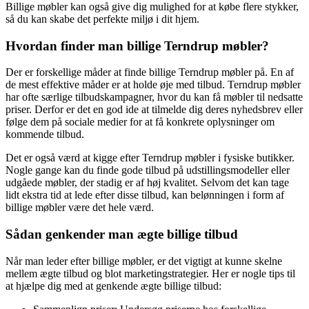
Billige møbler kan også give dig mulighed for at købe flere stykker,
så du kan skabe det perfekte miljø i dit hjem.
Hvordan finder man billige Terndrup møbler?
Der er forskellige måder at finde billige Terndrup møbler på. En af
de mest effektive måder er at holde øje med tilbud. Terndrup møbler
har ofte særlige tilbudskampagner, hvor du kan få møbler til nedsatte
priser. Derfor er det en god ide at tilmelde dig deres nyhedsbrev eller
følge dem på sociale medier for at få konkrete oplysninger om
kommende tilbud.
Det er også værd at kigge efter Terndrup møbler i fysiske butikker.
Nogle gange kan du finde gode tilbud på udstillingsmodeller eller
udgåede møbler, der stadig er af høj kvalitet. Selvom det kan tage
lidt ekstra tid at lede efter disse tilbud, kan belønningen i form af
billige møbler være det hele værd.
Sådan genkender man ægte billige tilbud
Når man leder efter billige møbler, er det vigtigt at kunne skelne
mellem ægte tilbud og blot marketingstrategier. Her er nogle tips til
at hjælpe dig med at genkende ægte billige tilbud: