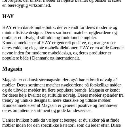
forbrugere, der ønsker møbler af højeste kvalitet og ønsker at støtte
en bæredygtig virksomhed.
HAY
HAY er en dansk møbelbutik, der er kendt for deres moderne og
minimalistiske designs. Deres sortiment matcher nøgleordene og
omfatter et udvalg af stilfulde og funktionelle møbler.
Kundeanmeldelser af HAY er generelt positive, og mange roser
deres enkle og elegante møbelkollektioner. HAY er en af de førende
navne inden for moderne møbeldesign, og deres produkter er
populære både i Danmark og internationalt.
Magasin
Magasin er et dansk stormagasin, der også har et bredt udvalg af
møbler. Deres sortiment matcher nøgleordene på forskellige måder,
og de tilbyder møbler fra flere populære brands. Magasin er kendt
for deres høje kvalitet og stilfulde udvalg. Deres møbler spænder fra
trendy og unikke designs til mere klassiske og tidløse møbler.
Kundeanmeldelser af Magasin er generelt positive og fremhæver
deres omfattende sortiment og gode kundeservice.
Uanset hvilken butik du vælger at besøge, er du sikker på at finde
møbler inden for den specifikke kategori, som du leder efter. Disse