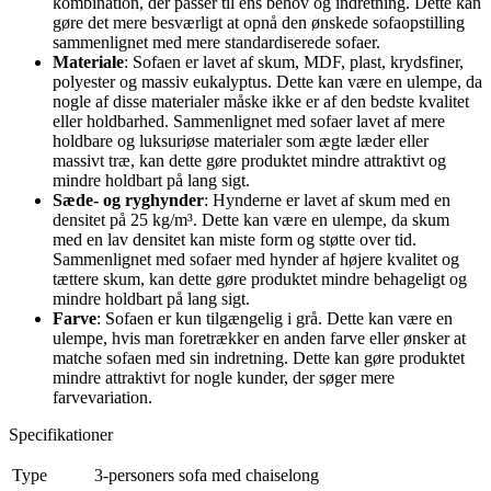
kombination, der passer til ens behov og indretning. Dette kan
gøre det mere besværligt at opnå den ønskede sofaopstilling
sammenlignet med mere standardiserede sofaer.
Materiale
: Sofaen er lavet af skum, MDF, plast, krydsfiner,
polyester og massiv eukalyptus. Dette kan være en ulempe, da
nogle af disse materialer måske ikke er af den bedste kvalitet
eller holdbarhed. Sammenlignet med sofaer lavet af mere
holdbare og luksuriøse materialer som ægte læder eller
massivt træ, kan dette gøre produktet mindre attraktivt og
mindre holdbart på lang sigt.
Sæde- og ryghynder
: Hynderne er lavet af skum med en
densitet på 25 kg/m³. Dette kan være en ulempe, da skum
med en lav densitet kan miste form og støtte over tid.
Sammenlignet med sofaer med hynder af højere kvalitet og
tættere skum, kan dette gøre produktet mindre behageligt og
mindre holdbart på lang sigt.
Farve
: Sofaen er kun tilgængelig i grå. Dette kan være en
ulempe, hvis man foretrækker en anden farve eller ønsker at
matche sofaen med sin indretning. Dette kan gøre produktet
mindre attraktivt for nogle kunder, der søger mere
farvevariation.
Specifikationer
Type
3-personers sofa med chaiselong