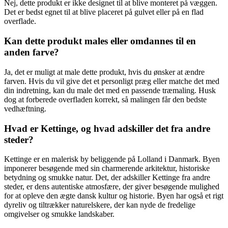
Nej, dette produkt er ikke designet til at blive monteret på væggen.
Det er bedst egnet til at blive placeret på gulvet eller på en flad
overflade.
Kan dette produkt males eller omdannes til en
anden farve?
Ja, det er muligt at male dette produkt, hvis du ønsker at ændre
farven. Hvis du vil give det et personligt præg eller matche det med
din indretning, kan du male det med en passende træmaling. Husk
dog at forberede overfladen korrekt, så malingen får den bedste
vedhæftning.
Hvad er Kettinge, og hvad adskiller det fra andre
steder?
Kettinge er en malerisk by beliggende på Lolland i Danmark. Byen
imponerer besøgende med sin charmerende arkitektur, historiske
betydning og smukke natur. Det, der adskiller Kettinge fra andre
steder, er dens autentiske atmosfære, der giver besøgende mulighed
for at opleve den ægte dansk kultur og historie. Byen har også et rigt
dyreliv og tiltrækker naturelskere, der kan nyde de fredelige
omgivelser og smukke landskaber.