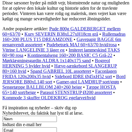
Disse sæsoner byder på mildt vejr, blomstrende natur og muligheden
for at opleve den lokale kultur og historie uden for de travleste
perioder. Vinteren kan være rolig og malerisk, men vejret kan være
køligt og mange seværdigheder har reduceret åbningstider.
Andre populære artikler:
Pude 800g GALDEBERGET mellem
60×63/70
•
Kurv SEVERIN B38xL27xH18cm grå
•
Rullemadras
160×200 PLUS T15 DREAMZONE
•
Gavepapir BAGGE 6m
genanvendt assorteret
•
Pudebetræk MAJ 60×63/70 hvid/rosa
•
Vitrine LANGELINIE 3 låger eg
•
Imiteret lammeskind TAKS
60×90 rosa
•
Kontinentalseng 160×200 BASIC C5 Grå-22
•
Mørklægningsgardin ALDRA 1x140x175 sand
•
Bogreol
HERNING 5 hylder hvid
•
Hæve-sænkebord SLANGERUP
80×160 hvid
•
Spand GABRIEL 10L assorteret
•
Faconlagen
FRIDA 120x200x35 hvid
•
Sidebord IDRE Ø45xH52 sort
•
Bord
JERSORE B80xL140 sort
•
Gamer-stol LAMDRUP sort/grøn
•
Sengetæppe BALLBLOM 240×260 beige
•
Tæppe HOSTA
65×140 sort/beige
•
Parasol STENSTRUP Ø200 assorteret
•
Kommode 3 skuffer OLDEKROG egefarvet/hvid
Få inspiration og nyheder – skriv dig op
Nyhedsbrevet, du faktisk har lyst til at læse.
Indtast din e-mail her