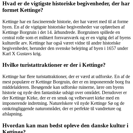
Hvad er de vigtigste historiske begivenheder, der har
formet Kettinge?
Kettinge har en fascinerende historie, der har været med til at forme
byen. En af de vigtigste historiske begivenheder var opførelsen af ​​
Kettinge Borgruin i det 14. århundrede. Borgruinen spillede en
central rolle som et militært forsvarsværk og er en vigtig del af byens
kulturelle arv. Kettinge har også været vidne til andre historiske
begivenheder, herunder den svenske belejring af byen i 1657 under
Karl X Gustavs krig.
Hvilke turistattraktioner er der i Kettinge?
Kettinge har flere turistattraktioner, der er værd at udforske. En af de
mest populære er Kettinge Borgruin, der er en imponerende borg fra
middelalderen. Besøgende kan udforske ruinerne, lære om byens
historie og nyde den fantastiske udsigt over området. Derudover er
der Kettinge Kirke, der er en smuk og velbevaret kirke med en
imponerende indretning. Naturelskere vil nyde Kettinge Sø og de
omkringliggende naturområder, der er perfekte til vandreture og
afslapning.
Hvordan kan man bedst opleve den danske kultur i
Kettinge?