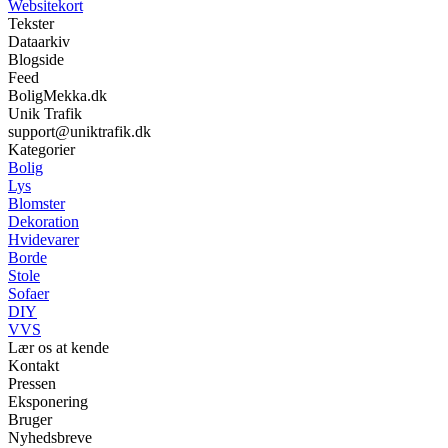
Websitekort
Tekster
Dataarkiv
Blogside
Feed
BoligMekka.dk
Unik Trafik
support@uniktrafik.dk
Kategorier
Bolig
Lys
Blomster
Dekoration
Hvidevarer
Borde
Stole
Sofaer
DIY
VVS
Lær os at kende
Kontakt
Pressen
Eksponering
Bruger
Nyhedsbreve