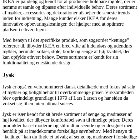
IKEA er pålidelig og kendt for at producere holdbare møbler, der er
nemme at samle og tilpasse efter individuelle behov. Deres sortiment
af møbler, accessories og dekorationer afspejler de seneste trends
inden for indretning. Mange kunder elsker IKEA for deres
innovative opbevaringsløsninger, der hjælper med at optimere
pladsen i ethvert hjem.
Med hensyn til det specifikke produkt, som søgeordet “kettinge”
refererer til, tilbyder IKEA en bred vifte af indendørs og udendørs
møbler, herunder sofaer, stole, borde og senge af høj kvalitet, der
kan opfylde ethvert behov. Deres sortiment er kendt for sin
funktionalitet og enestående design.
Jysk
Jysk er også en velrenommeret dansk detailkæde med fokus på salg
af møbler og boligtilbehør til overkommelige priser. Virksomheden
blev oprindeligt grundlagt i 1979 af Lars Larsen og har siden da
vokset sig til en international succes.
Jysk er især kendt for sit brede sortiment af senge og madrasser af
høj kvalitet, der tilbyder komfortabel søvn til rimelige priser. Deres
produkter har et moderne og stilfuldt udseende og er designet med
henblik på at imødekomme forskellige søvnbehov. Med hensyn til
“kettinge” kan du finde et udvalg af senge og madrasser i forskellige