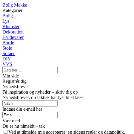
Bolig Mekka
Kategorier
Bolig
Lys
Blomster
Dekoration
Hvidevarer
Borde
Stole
Sofaer
DIY
VVS
Min side
Registrér dig
Nyhedsbrevet
Få inspiration og nyheder – skriv dig op
Nyhedsbrevet, du faktisk har lyst til at læse.
Indtast din e-mail her
Vær med
Du er nu tilmeldt – tak
Ved at tilmelde mig accepterer jeg sidens regler og datapolitik.