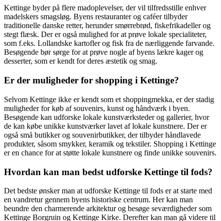
Kettinge byder på flere madoplevelser, der vil tilfredsstille enhver
madelskers smagsløg. Byens restauranter og caféer tilbyder
traditionelle danske retter, herunder smørrebrød, fiskefrikadeller og
stegt flæsk. Der er også mulighed for at prøve lokale specialiteter,
som f.eks. Lollandske kartofler og fisk fra de nærliggende farvande.
Besøgende bør sørge for at prøve nogle af byens lækre kager og
desserter, som er kendt for deres æstetik og smag.
Er der muligheder for shopping i Kettinge?
Selvom Kettinge ikke er kendt som et shoppingmekka, er der stadig
muligheder for køb af souvenirs, kunst og håndværk i byen.
Besøgende kan udforske lokale kunstværksteder og gallerier, hvor
de kan købe unikke kunstværker lavet af lokale kunstnere. Der er
også små butikker og souvenirbutikker, der tilbyder håndlavede
produkter, såsom smykker, keramik og tekstiler. Shopping i Kettinge
er en chance for at støtte lokale kunstnere og finde unikke souvenirs.
Hvordan kan man bedst udforske Kettinge til fods?
Det bedste ønsker man at udforske Kettinge til fods er at starte med
en vandretur gennem byens historiske centrum. Her kan man
beundre den charmerende arkitektur og besøge seværdigheder som
Kettinge Borgruin og Kettinge Kirke. Derefter kan man gå videre til