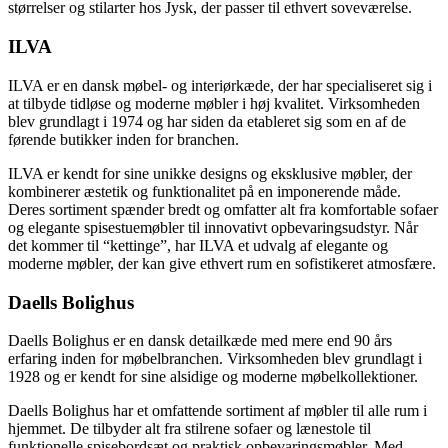
størrelser og stilarter hos Jysk, der passer til ethvert soveværelse.
ILVA
ILVA er en dansk møbel- og interiørkæde, der har specialiseret sig i
at tilbyde tidløse og moderne møbler i høj kvalitet. Virksomheden
blev grundlagt i 1974 og har siden da etableret sig som en af de
førende butikker inden for branchen.
ILVA er kendt for sine unikke designs og eksklusive møbler, der
kombinerer æstetik og funktionalitet på en imponerende måde.
Deres sortiment spænder bredt og omfatter alt fra komfortable sofaer
og elegante spisestuemøbler til innovativt opbevaringsudstyr. Når
det kommer til “kettinge”, har ILVA et udvalg af elegante og
moderne møbler, der kan give ethvert rum en sofistikeret atmosfære.
Daells Bolighus
Daells Bolighus er en dansk detailkæde med mere end 90 års
erfaring inden for møbelbranchen. Virksomheden blev grundlagt i
1928 og er kendt for sine alsidige og moderne møbelkollektioner.
Daells Bolighus har et omfattende sortiment af møbler til alle rum i
hjemmet. De tilbyder alt fra stilrene sofaer og lænestole til
funktionelle spisebordsæt og praktisk opbevaringsmøbler. Med