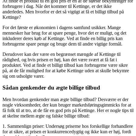
At finde et produkt til en god pris er en af de største bekymringer for
forbrugere i dag. Når det kommer til Kettinge, er det ikke
anderledes. Men hvorfor er det så vigtigt at få et billigt tilbud på
Kettinge?
For det første er økonomien i dagens samfund usikker. Mange
mennesker har brug for at spare penge, hvor det er muligt, og det
inkluderer deres køb af Kettinge. Ved at finde en billig pris kan
forbrugerne spare penge og bruge dem til andre vigtige formål.
Derudover kan der være en begrænset mængde af Kettinge til
rådighed, og hvis prisen er høj, kan det være svært at få fat i
produktet. Ved at finde et billigt tilbud kan forbrugerne være sikre
på, at de får mulighed for at købe Kettinge uden at skulle bekymre
sig om udsolgte varer.
Sådan genkender du ægte billige tilbud
Men hvordan genkender man ægte billige tilbud? Desværre er der
nogle virksomheder, der kun bruger markedsføringsgimmicks for at
få folk til at tro, at de får en god pris på Kettinge. Her er nogle tips til
at skelne mellem ægte og falske billige tilbud:
1. Sammenlign priser: Undersøg priserne hos forskellige forhandlere
for at sikre, at prisen er konkurrencedygtig og ikke kun er høj, fordi