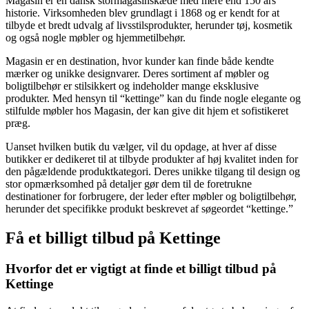
Magasin er en dansk stormagasinskæde med mere end 150 års
historie. Virksomheden blev grundlagt i 1868 og er kendt for at
tilbyde et bredt udvalg af livsstilsprodukter, herunder tøj, kosmetik
og også nogle møbler og hjemmetilbehør.
Magasin er en destination, hvor kunder kan finde både kendte
mærker og unikke designvarer. Deres sortiment af møbler og
boligtilbehør er stilsikkert og indeholder mange eksklusive
produkter. Med hensyn til “kettinge” kan du finde nogle elegante og
stilfulde møbler hos Magasin, der kan give dit hjem et sofistikeret
præg.
Uanset hvilken butik du vælger, vil du opdage, at hver af disse
butikker er dedikeret til at tilbyde produkter af høj kvalitet inden for
den pågældende produktkategori. Deres unikke tilgang til design og
stor opmærksomhed på detaljer gør dem til de foretrukne
destinationer for forbrugere, der leder efter møbler og boligtilbehør,
herunder det specifikke produkt beskrevet af søgeordet “kettinge.”
Få et billigt tilbud på Kettinge
Hvorfor det er vigtigt at finde et billigt tilbud på
Kettinge