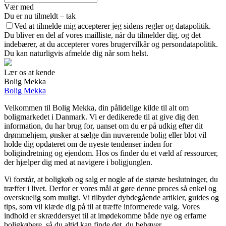
Vær med
Du er nu tilmeldt – tak
Ved at tilmelde mig accepterer jeg sidens regler og datapolitik.
Du bliver en del af vores mailliste, når du tilmelder dig, og det
indebærer, at du accepterer vores brugervilkår og persondatapolitik.
Du kan naturligvis afmelde dig når som helst.
Lær os at kende
Bolig Mekka
Bolig Mekka
Velkommen til Bolig Mekka, din pålidelige kilde til alt om
boligmarkedet i Danmark. Vi er dedikerede til at give dig den
information, du har brug for, uanset om du er på udkig efter dit
drømmehjem, ønsker at sælge din nuværende bolig eller blot vil
holde dig opdateret om de nyeste tendenser inden for
boligindretning og ejendom. Hos os finder du et væld af ressourcer,
der hjælper dig med at navigere i boligjunglen.
Vi forstår, at boligkøb og salg er nogle af de største beslutninger, du
træffer i livet. Derfor er vores mål at gøre denne proces så enkel og
overskuelig som muligt. Vi tilbyder dybdegående artikler, guides og
tips, som vil klæde dig på til at træffe informerede valg. Vores
indhold er skræddersyet til at imødekomme både nye og erfarne
boligkøbere, så du altid kan finde det, du behøver.