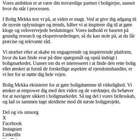
Vores ambition er at være din troværdige partner i boligrejse, uanset
hvor du står i processen.
I Bolig Mekka tror vi på, at viden er magt. Ved at give dig adgang til
de nyeste oplysninger og trends, håber vi at inspirere dig til at gøre
kloge og velovervejede beslutninger. Vores indhold er baseret på
grundig research og ekspertvurderinger, så du kan stole på, at du får
præcise og relevante råd.
Vi stræber efter at skabe en engagerende og inspirerende platform,
hvor du kan finde svar på dine spørgsmål og opnå indsigt i
boligmarkedet. Uanset om du er interesseret i at finde den rette bolig
eller ønsker at forstå de forskellige aspekter af ejendomshandler, er
vi her for at støtte dig hele vejen.
Bolig Mekka eksisterer for at gøre boligdrømme til virkelighed. Vi
ønsker at empower dig med den viden og de værktøjer, du behøver
for at navigere sikkert i boligmarkedet. Så tag del i vores fællesskab,
og lad os sammen tage skridtene mod dit næste boligprojekt.
Del og vis omsorg
X
Facebook
Instagram
LinkedIn