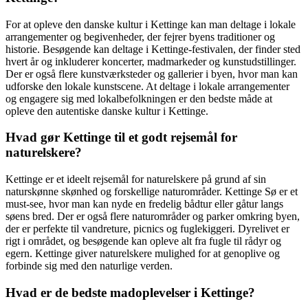
For at opleve den danske kultur i Kettinge kan man deltage i lokale
arrangementer og begivenheder, der fejrer byens traditioner og
historie. Besøgende kan deltage i Kettinge-festivalen, der finder sted
hvert år og inkluderer koncerter, madmarkeder og kunstudstillinger.
Der er også flere kunstværksteder og gallerier i byen, hvor man kan
udforske den lokale kunstscene. At deltage i lokale arrangementer
og engagere sig med lokalbefolkningen er den bedste måde at
opleve den autentiske danske kultur i Kettinge.
Hvad gør Kettinge til et godt rejsemål for
naturelskere?
Kettinge er et ideelt rejsemål for naturelskere på grund af sin
naturskønne skønhed og forskellige naturområder. Kettinge Sø er et
must-see, hvor man kan nyde en fredelig bådtur eller gåtur langs
søens bred. Der er også flere naturområder og parker omkring byen,
der er perfekte til vandreture, picnics og fuglekiggeri. Dyrelivet er
rigt i området, og besøgende kan opleve alt fra fugle til rådyr og
egern. Kettinge giver naturelskere mulighed for at genoplive og
forbinde sig med den naturlige verden.
Hvad er de bedste madoplevelser i Kettinge?