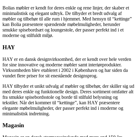
Bolias møbler er kendt for deres enkle og rene linjer, der skaber et
minimalistisk og elegant udtryk. De tilbyder et bredt udvalg af
møbler og tilbehør til alle rum i hjemmet. Med hensyn til “kettinge”
kan Bolia præsentere spændende møbelmuligheder, herunder
smukke spisebordsæt og loungestole, der passer perfekt ind i et
moderne og stilfuldt miljø.
HAY
HAY er en dansk designvirksomhed, der er kendt over hele verden
for sine innovative og moderne møbler samt interiørprodukter.
Virksomheden blev etableret i 2002 i København og har siden da
vundet flere priser for sit enestående designsprog.
HAY tilbyder et unikt udvalg af møbler og tilbehør, der skiller sig ud
med deres enkle og funktionelle design. Deres sortiment omfatter alt
fra smukke spisebordsstole og borde til stilfuld belysning og
tekstiler. Når det kommer til “kettinge”, kan HAY præsentere
elegante møbelmuligheder, der passer perfekt ind i moderne og
minimalistisk indretning.
Magasin