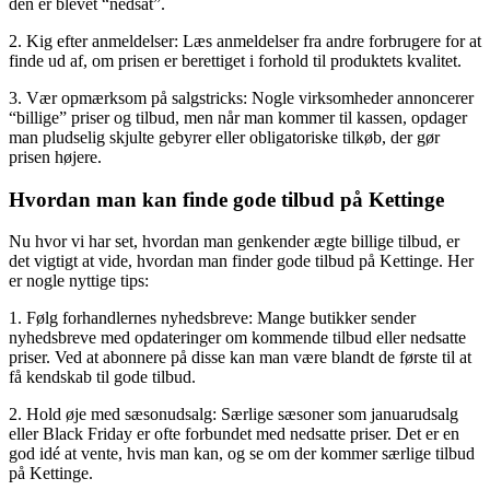
den er blevet “nedsat”.
2. Kig efter anmeldelser: Læs anmeldelser fra andre forbrugere for at
finde ud af, om prisen er berettiget i forhold til produktets kvalitet.
3. Vær opmærksom på salgstricks: Nogle virksomheder annoncerer
“billige” priser og tilbud, men når man kommer til kassen, opdager
man pludselig skjulte gebyrer eller obligatoriske tilkøb, der gør
prisen højere.
Hvordan man kan finde gode tilbud på Kettinge
Nu hvor vi har set, hvordan man genkender ægte billige tilbud, er
det vigtigt at vide, hvordan man finder gode tilbud på Kettinge. Her
er nogle nyttige tips:
1. Følg forhandlernes nyhedsbreve: Mange butikker sender
nyhedsbreve med opdateringer om kommende tilbud eller nedsatte
priser. Ved at abonnere på disse kan man være blandt de første til at
få kendskab til gode tilbud.
2. Hold øje med sæsonudsalg: Særlige sæsoner som januarudsalg
eller Black Friday er ofte forbundet med nedsatte priser. Det er en
god idé at vente, hvis man kan, og se om der kommer særlige tilbud
på Kettinge.