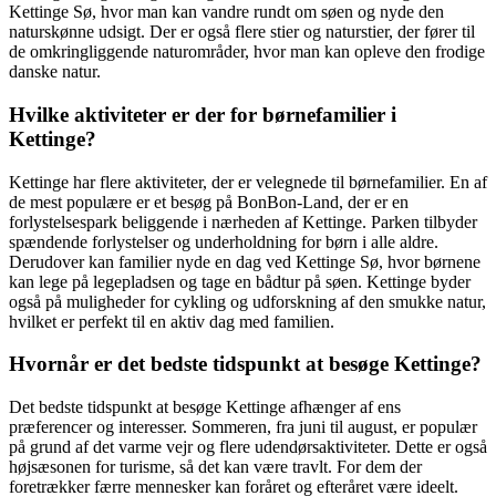
Kettinge Sø, hvor man kan vandre rundt om søen og nyde den
naturskønne udsigt. Der er også flere stier og naturstier, der fører til
de omkringliggende naturområder, hvor man kan opleve den frodige
danske natur.
Hvilke aktiviteter er der for børnefamilier i
Kettinge?
Kettinge har flere aktiviteter, der er velegnede til børnefamilier. En af
de mest populære er et besøg på BonBon-Land, der er en
forlystelsespark beliggende i nærheden af Kettinge. Parken tilbyder
spændende forlystelser og underholdning for børn i alle aldre.
Derudover kan familier nyde en dag ved Kettinge Sø, hvor børnene
kan lege på legepladsen og tage en bådtur på søen. Kettinge byder
også på muligheder for cykling og udforskning af den smukke natur,
hvilket er perfekt til en aktiv dag med familien.
Hvornår er det bedste tidspunkt at besøge Kettinge?
Det bedste tidspunkt at besøge Kettinge afhænger af ens
præferencer og interesser. Sommeren, fra juni til august, er populær
på grund af det varme vejr og flere udendørsaktiviteter. Dette er også
højsæsonen for turisme, så det kan være travlt. For dem der
foretrækker færre mennesker kan foråret og efteråret være ideelt.