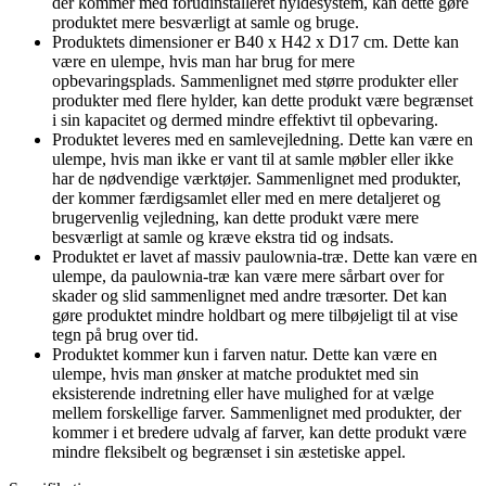
der kommer med forudinstalleret hyldesystem, kan dette gøre
produktet mere besværligt at samle og bruge.
Produktets dimensioner er B40 x H42 x D17 cm. Dette kan
være en ulempe, hvis man har brug for mere
opbevaringsplads. Sammenlignet med større produkter eller
produkter med flere hylder, kan dette produkt være begrænset
i sin kapacitet og dermed mindre effektivt til opbevaring.
Produktet leveres med en samlevejledning. Dette kan være en
ulempe, hvis man ikke er vant til at samle møbler eller ikke
har de nødvendige værktøjer. Sammenlignet med produkter,
der kommer færdigsamlet eller med en mere detaljeret og
brugervenlig vejledning, kan dette produkt være mere
besværligt at samle og kræve ekstra tid og indsats.
Produktet er lavet af massiv paulownia-træ. Dette kan være en
ulempe, da paulownia-træ kan være mere sårbart over for
skader og slid sammenlignet med andre træsorter. Det kan
gøre produktet mindre holdbart og mere tilbøjeligt til at vise
tegn på brug over tid.
Produktet kommer kun i farven natur. Dette kan være en
ulempe, hvis man ønsker at matche produktet med sin
eksisterende indretning eller have mulighed for at vælge
mellem forskellige farver. Sammenlignet med produkter, der
kommer i et bredere udvalg af farver, kan dette produkt være
mindre fleksibelt og begrænset i sin æstetiske appel.