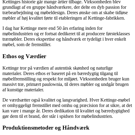
Kettinges historie går mange årtier tilbage. Virksomheden blev
grundlagt af en gruppe håndværkere, der delte en dyb passion for
træbearbejdning og møbeldesign. Deres ønske om at skabe tidløse
møbler af høj kvalitet førte til etableringen af Kettinge-fabrikken.
I dag har Kettinge mere end 50 års erfaring inden for
møbelindustrien og er fortsat dedikeret til at producere førsteklasses
træmøbler. Deres ekspertise og håndværk er tydeligt i hver enkelt
møbel, som de fremstiller.
Ethos og Værdier
Kettinge tror på værdien af autentisk skønhed og naturlige
materialer. Deres ethos er baseret på en bæredygtig tilgang til
møbelfremstilling og respekt for miljøet. Virksomheden bruger kun
massivt træ, primært paulownia, til deres møbler og undgår brugen
af kunstige materialer.
De værdsætter også kvalitet og langvarighed. Hver Kettinge-møbel
er omhyggeligt fremstillet med omhu og præcision for at sikre, at det
kan vare i mange år. Deres dedikation til kvalitet og bæredygtighed
gør dem til et brand, der står i spidsen for møbelindustrien.
Produktionsmetoder og Håndværk