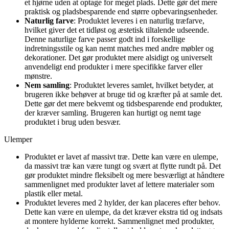
et hjørne uden at optage for meget plads. Dette gør det mere
praktisk og pladsbesparende end større opbevaringsenheder.
Naturlig farve
: Produktet leveres i en naturlig træfarve,
hvilket giver det et tidløst og æstetisk tiltalende udseende.
Denne naturlige farve passer godt ind i forskellige
indretningsstile og kan nemt matches med andre møbler og
dekorationer. Det gør produktet mere alsidigt og universelt
anvendeligt end produkter i mere specifikke farver eller
mønstre.
Nem samling
: Produktet leveres samlet, hvilket betyder, at
brugeren ikke behøver at bruge tid og kræfter på at samle det.
Dette gør det mere bekvemt og tidsbesparende end produkter,
der kræver samling. Brugeren kan hurtigt og nemt tage
produktet i brug uden besvær.
Ulemper
Produktet er lavet af massivt træ. Dette kan være en ulempe,
da massivt træ kan være tungt og svært at flytte rundt på. Det
gør produktet mindre fleksibelt og mere besværligt at håndtere
sammenlignet med produkter lavet af lettere materialer som
plastik eller metal.
Produktet leveres med 2 hylder, der kan placeres efter behov.
Dette kan være en ulempe, da det kræver ekstra tid og indsats
at montere hylderne korrekt. Sammenlignet med produkter,