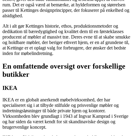
rum. Det er også værd at bemærke, at hyldeformen og størrelsen
passer til Kettinges designprincipper, der fokuserer på enkelhed og
alsidighed.
Alt i alt gør Kettinges historie, ethos, produktionsmetoder og
dedikation til bæredygtighed og kvalitet dem til en førsteklasses
producent af møbler af massivt træ. Deres evne til at skabe smukke
og holdbare møbler, der beriger ethvert hjem, er en af grundene til,
at Kettinge er et oplagt valg for forbrugere, der ønsker det bedste
inden for møbelindretning.
En omfattende oversigt over forskellige
butikker
IKEA
IKEA er en globalt anerkendt møbelvirksomhed, der har
specialiseret sig i at tilbyde stilfulde og prisvenlige møbler og
indretningsløsninger til både private hjem og kontorer.
Virksomheden blev grundlagt i 1943 af Ingvar Kamprad i Sverige
og har siden da været kendt for sit skandinaviske design og
brugervenlige koncept.