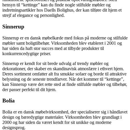
hensyn til “kettinge” kan du finde nogle stilfulde møbler og
indretningsartikler hos Daells Bolighus, der kan tilføre dit hjem et
strejf af elegance og personlighed.
Sinnerup
Sinnerup er en dansk møbelkæde med fokus på moderne og stilfulde
møbler samt boligtilbehør. Virksomheden blev etableret i 2001 og
har siden da haft stor succes med at tilbyde produkter til
konkurrencedygtige priser.
Sinnerup er kendt for sit brede udvalg af trendy møbler og
dekorationer, der skaber en skandinavisk atmosfære i ethvert hjem.
Deres sortiment omfatter alt fra smukke sofaer og borde til attraktive
belysning og de seneste trendfarver. Når det kommer til “kettinge”,
kan Sinnerup være det rette sted at finde stilfulde møbler og tilbehør,
der passer perfekt til dit hjem.
Bolia
Bolia er en dansk møbelvirksomhed, der specialiserer sig i håndlavet
design og bæredygtige materialer. Virksomheden blev grundlagt i
2000 og har siden da været kendt for sit unikke og moderne
designsprog.