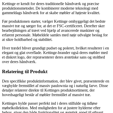
Kettinge er kendt for deres traditionelle håndværk og præcise
produktionsmetoder. De kombinerer moderne teknologi med
gammeldags håndværk for at skabe møbler af højeste kvalitet.
Før produktionen starter, vælger Kettinge omhyggeligt det bedste
massivt træ og sørger for, at det er FSC-certificeret. Derefter sker
bearbejdningen af træet ved hjælp af avancerede maskiner og
erfarent personale. Møbeldele samles med nøje udvalgte beslag for
at sikre holdbarhed og stabilitet.
Hver trædel bliver grundigt pudset og poleret, hvilket resulterer i en
elegant og glat overflade. Kettinge-brander også deres møbler med
et diskret logo, der repræsenterer deres æstetiske sans og stolthed
over deres håndværk.
Relatering til Produkt
Den specifikke produktinformation, der blev givet, præsenterede en
væghylde fremstillet af massiv paulownia og i naturlig farve. Disse
detaljer relaterer direkte til Kettinges produktsortiment, der
hovedsageligt består af møbler fremstillet af massivt træ.
Kettinges hylde passer perfekt ind i deres stilfulde og tidløse
møbelkollektion. Med muligheden for at justere hylderne efter
behov, giver den både funktionalitet og æstetisk appel til ethvert