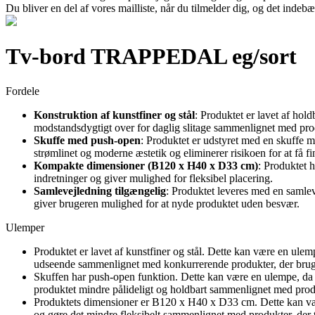
Du bliver en del af vores mailliste, når du tilmelder dig, og det indeb
Tv-bord TRAPPEDAL eg/sort
Fordele
Konstruktion af kunstfiner og stål
: Produktet er lavet af hol
modstandsdygtigt over for daglig slitage sammenlignet med produ
Skuffe med push-open
: Produktet er udstyret med en skuffe 
strømlinet og moderne æstetik og eliminerer risikoen for at få f
Kompakte dimensioner (B120 x H40 x D33 cm)
: Produktet 
indretninger og giver mulighed for fleksibel placering.
Samlevejledning tilgængelig
: Produktet leveres med en samlev
giver brugeren mulighed for at nyde produktet uden besvær.
Ulemper
Produktet er lavet af kunstfiner og stål. Dette kan være en ulemp
udseende sammenlignet med konkurrerende produkter, der bruge
Skuffen har push-open funktion. Dette kan være en ulempe, da pu
produktet mindre pålideligt og holdbart sammenlignet med pro
Produktets dimensioner er B120 x H40 x D33 cm. Dette kan være
og gøre det mindre fleksibelt sammenlignet med produkter, der t