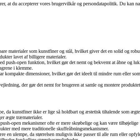
ærer, at du accepterer vores brugervilkår og persondatapolitik. Du kan na
dbare materialer som kunstfiner og stål, hvilket giver det en solid og ro
kter lavet af billigere materialer.
med push-open funktion, hvilket gør det nemt og bekvemt at åbne og luk
ingrene i klemme.
har kompakte dimensioner, hvilket gør det ideelt til mindre rum eller so
ejledning, der gør det nemt for brugeren at samle og montere produktet k
e, da kunstfiner ikke er lige så holdbart og æstetisk tiltalende som ægt
r ægte træmaterialer.
sh-open mekanismer ofte er mere skrøbelige og kan være tilbøjelige til 
dukter med mere traditionelle skuffeåbningsmekanismer.
 en ulempe, da størrelsen muligvis ikke passer til alle rum eller opfy
ilbyder forskellige størrelsesmuligheder.