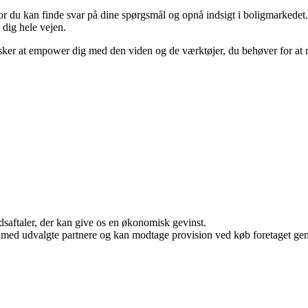
r du kan finde svar på dine spørgsmål og opnå indsigt i boligmarkedet. Ua
e dig hele vejen.
sker at empower dig med den viden og de værktøjer, du behøver for at na
jdsaftaler, der kan give os en økonomisk gevinst.
 med udvalgte partnere og kan modtage provision ved køb foretaget genne