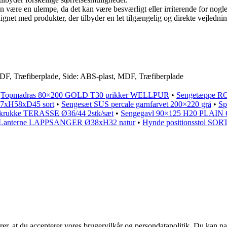
være en ulempe, da det kan være besværligt eller irriterende for nogle 
net med produkter, der tilbyder en let tilgængelig og direkte vejlednin
DF, Træfiberplade, Side: ABS-plast, MDF, Træfiberplade
•
Topmadras 80×200 GOLD T30 prikker WELLPUR
•
Sengetæppe R
7xH58xD45 sort
•
Sengesæt SUS percale garnfarvet 200×220 grå
•
Sp
krukke TERASSE Ø36/44 2stk/sæt
•
Sengegavl 90×125 H20 PLAIN 
Lanterne LAPPSANGER Ø38xH32 natur
•
Hynde positionsstol SO
ærer, at du accepterer vores brugervilkår og persondatapolitik. Du kan na