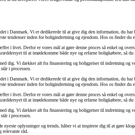
det i Danmark. Vi er dedikerede til at give dig den information, du har
ste tendenser inden for boligindretning og ejendom. Hos os finder du et
træffer i livet. Derfor er vores mål at gøre denne proces så enkel og ove
 skræddersyet til at imødekomme både nye og erfarne boligkøbere, så du a
ed dig. Vi dækker alt fra finansiering og boligpriser til indretning og ve
står i processen.
det i Danmark. Vi er dedikerede til at give dig den information, du har
ste tendenser inden for boligindretning og ejendom. Hos os finder du et
træffer i livet. Derfor er vores mål at gøre denne proces så enkel og ove
 skræddersyet til at imødekomme både nye og erfarne boligkøbere, så du a
ed dig. Vi dækker alt fra finansiering og boligpriser til indretning og ve
står i processen.
de nyeste oplysninger og trends, håber vi at inspirere dig til at gøre kl
g relevante råd.