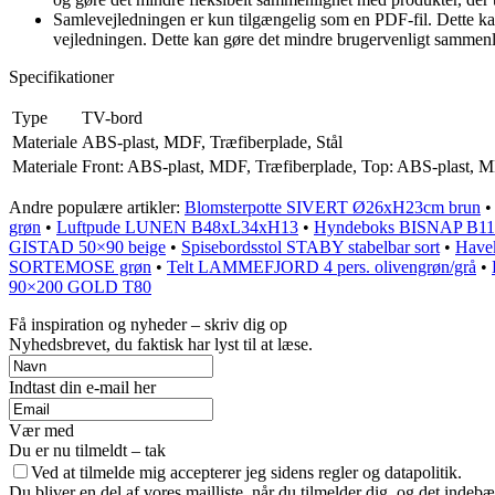
Samlevejledningen er kun tilgængelig som en PDF-fil. Dette kan 
vejledningen. Dette kan gøre det mindre brugervenligt sammenlig
Specifikationer
Type
TV-bord
Materiale
ABS-plast, MDF, Træfiberplade, Stål
Materiale
Front: ABS-plast, MDF, Træfiberplade, Top: ABS-plast, M
Andre populære artikler:
Blomsterpotte SIVERT Ø26xH23cm brun
grøn
•
Luftpude LUNEN B48xL34xH13
•
Hyndeboks BISNAP B11
GISTAD 50×90 beige
•
Spisebordsstol STABY stabelbar sort
•
Have
SORTEMOSE grøn
•
Telt LAMMEFJORD 4 pers. olivengrøn/grå
•
90×200 GOLD T80
Få inspiration og nyheder – skriv dig op
Nyhedsbrevet, du faktisk har lyst til at læse.
Indtast din e-mail her
Vær med
Du er nu tilmeldt – tak
Ved at tilmelde mig accepterer jeg sidens regler og datapolitik.
Du bliver en del af vores mailliste, når du tilmelder dig, og det indeb