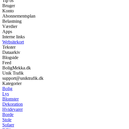
Tip os
Bruger
Konto
Abonnementsplan
Belastning
Værdier
Apps
Interne links
Websitekort
Tekster
Dataarkiv
Blogside
Feed
BoligMekka.dk
Unik Trafik
support@uniktrafik.dk
Kategorier
Bolig
Lys
Blomster
Dekoration
Hvidevarer
Borde
Stole
Sofaer