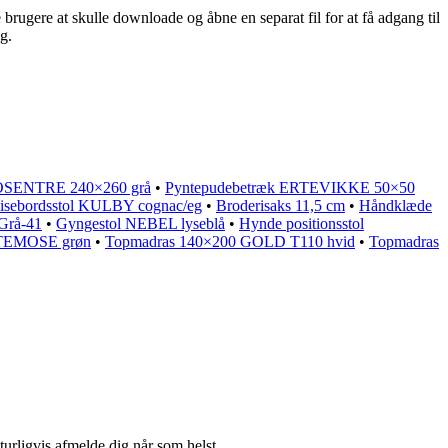
brugere at skulle downloade og åbne en separat fil for at få adgang til
g.
OSENTRE 240×260 grå
•
Pyntepudebetræk ERTEVIKKE 50×50
isebordsstol KULBY cognac/eg
•
Broderisaks 11,5 cm
•
Håndklæde
Grå-41
•
Gyngestol NEBEL lyseblå
•
Hynde positionsstol
RTEMOSE grøn
•
Topmadras 140×200 GOLD T110 hvid
•
Topmadras
turligvis afmelde dig når som helst.