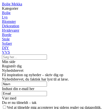
Bolig Mekka
Kategorier
Bolig
Lys
Blomster
Dekoration
Hvidevarer
Borde
Stole
Sofaer
DIY
VVS
Min side
Registrér dig
Nyhedsbrevet
Få inspiration og nyheder – skriv dig op
Nyhedsbrevet, du faktisk har lyst til at læse.
Indtast din e-mail her
Vær med
Du er nu tilmeldt – tak
Ved at tilmelde mig accepterer jeg sidens regler og datapolitik.