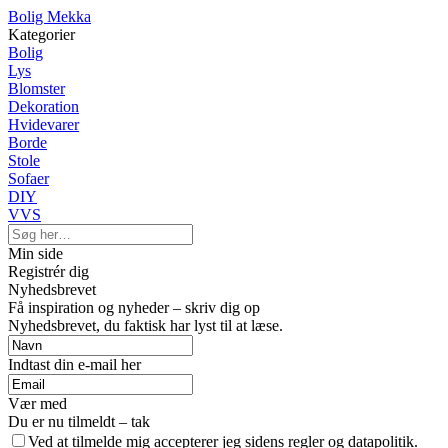
Bolig Mekka
Kategorier
Bolig
Lys
Blomster
Dekoration
Hvidevarer
Borde
Stole
Sofaer
DIY
VVS
Min side
Registrér dig
Nyhedsbrevet
Få inspiration og nyheder – skriv dig op
Nyhedsbrevet, du faktisk har lyst til at læse.
Indtast din e-mail her
Vær med
Du er nu tilmeldt – tak
Ved at tilmelde mig accepterer jeg sidens regler og datapolitik.