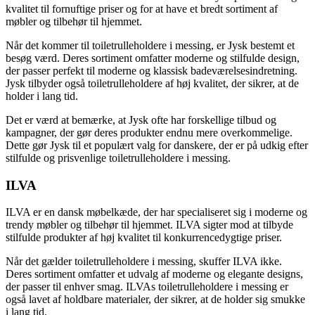
kvalitet til fornuftige priser og for at have et bredt sortiment af
møbler og tilbehør til hjemmet.
Når det kommer til toiletrulleholdere i messing, er Jysk bestemt et
besøg værd. Deres sortiment omfatter moderne og stilfulde design,
der passer perfekt til moderne og klassisk badeværelsesindretning.
Jysk tilbyder også toiletrulleholdere af høj kvalitet, der sikrer, at de
holder i lang tid.
Det er værd at bemærke, at Jysk ofte har forskellige tilbud og
kampagner, der gør deres produkter endnu mere overkommelige.
Dette gør Jysk til et populært valg for danskere, der er på udkig efter
stilfulde og prisvenlige toiletrulleholdere i messing.
ILVA
ILVA er en dansk møbelkæde, der har specialiseret sig i moderne og
trendy møbler og tilbehør til hjemmet. ILVA sigter mod at tilbyde
stilfulde produkter af høj kvalitet til konkurrencedygtige priser.
Når det gælder toiletrulleholdere i messing, skuffer ILVA ikke.
Deres sortiment omfatter et udvalg af moderne og elegante designs,
der passer til enhver smag. ILVAs toiletrulleholdere i messing er
også lavet af holdbare materialer, der sikrer, at de holder sig smukke
i lang tid.