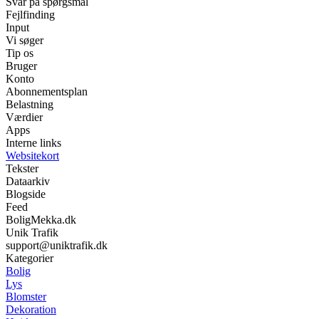
Svar på spørgsmål
Fejlfinding
Input
Vi søger
Tip os
Bruger
Konto
Abonnementsplan
Belastning
Værdier
Apps
Interne links
Websitekort
Tekster
Dataarkiv
Blogside
Feed
BoligMekka.dk
Unik Trafik
support@uniktrafik.dk
Kategorier
Bolig
Lys
Blomster
Dekoration