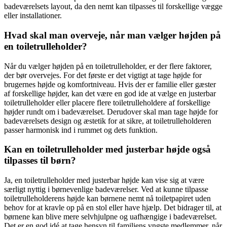
badeværelsets layout, da den nemt kan tilpasses til forskellige vægge
eller installationer.
Hvad skal man overveje, når man vælger højden på
en toiletrulleholder?
Når du vælger højden på en toiletrulleholder, er der flere faktorer,
der bør overvejes. For det første er det vigtigt at tage højde for
brugernes højde og komfortniveau. Hvis der er familie eller gæster
af forskellige højder, kan det være en god ide at vælge en justerbar
toiletrulleholder eller placere flere toiletrulleholdere af forskellige
højder rundt om i badeværelset. Derudover skal man tage højde for
badeværelsets design og æstetik for at sikre, at toiletrulleholderen
passer harmonisk ind i rummet og dets funktion.
Kan en toiletrulleholder med justerbar højde også
tilpasses til børn?
Ja, en toiletrulleholder med justerbar højde kan vise sig at være
særligt nyttig i børnevenlige badeværelser. Ved at kunne tilpasse
toiletrulleholderens højde kan børnene nemt nå toiletpapiret uden
behov for at kravle op på en stol eller have hjælp. Det bidrager til, at
børnene kan blive mere selvhjulpne og uafhængige i badeværelset.
Det er en god idé at tage hensyn til familiens yngste medlemmer, når