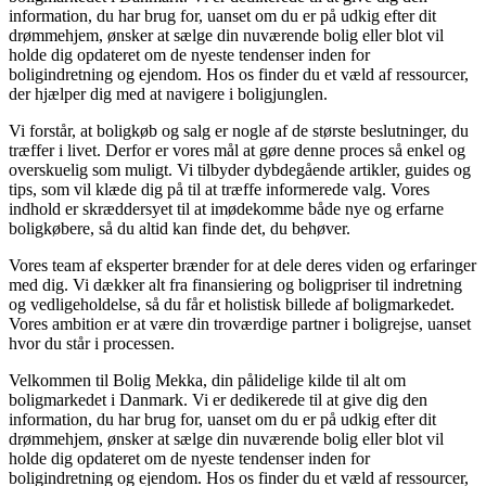
information, du har brug for, uanset om du er på udkig efter dit
drømmehjem, ønsker at sælge din nuværende bolig eller blot vil
holde dig opdateret om de nyeste tendenser inden for
boligindretning og ejendom. Hos os finder du et væld af ressourcer,
der hjælper dig med at navigere i boligjunglen.
Vi forstår, at boligkøb og salg er nogle af de største beslutninger, du
træffer i livet. Derfor er vores mål at gøre denne proces så enkel og
overskuelig som muligt. Vi tilbyder dybdegående artikler, guides og
tips, som vil klæde dig på til at træffe informerede valg. Vores
indhold er skræddersyet til at imødekomme både nye og erfarne
boligkøbere, så du altid kan finde det, du behøver.
Vores team af eksperter brænder for at dele deres viden og erfaringer
med dig. Vi dækker alt fra finansiering og boligpriser til indretning
og vedligeholdelse, så du får et holistisk billede af boligmarkedet.
Vores ambition er at være din troværdige partner i boligrejse, uanset
hvor du står i processen.
Velkommen til Bolig Mekka, din pålidelige kilde til alt om
boligmarkedet i Danmark. Vi er dedikerede til at give dig den
information, du har brug for, uanset om du er på udkig efter dit
drømmehjem, ønsker at sælge din nuværende bolig eller blot vil
holde dig opdateret om de nyeste tendenser inden for
boligindretning og ejendom. Hos os finder du et væld af ressourcer,