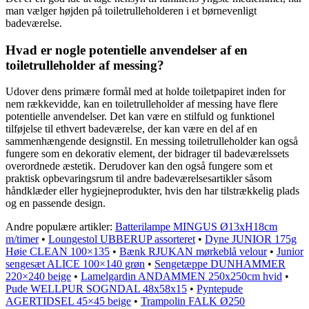
man vælger højden på toiletrulleholderen i et børnevenligt
badeværelse.
Hvad er nogle potentielle anvendelser af en
toiletrulleholder af messing?
Udover dens primære formål med at holde toiletpapiret inden for
nem rækkevidde, kan en toiletrulleholder af messing have flere
potentielle anvendelser. Det kan være en stilfuld og funktionel
tilføjelse til ethvert badeværelse, der kan være en del af en
sammenhængende designstil. En messing toiletrulleholder kan også
fungere som en dekorativ element, der bidrager til badeværelssets
overordnede æstetik. Derudover kan den også fungere som et
praktisk opbevaringsrum til andre badeværelsesartikler såsom
håndklæder eller hygiejneprodukter, hvis den har tilstrækkelig plads
og en passende design.
Andre populære artikler:
Batterilampe MINGUS Ø13xH18cm
m/timer
•
Loungestol UBBERUP assorteret
•
Dyne JUNIOR 175g
Høie CLEAN 100×135
•
Bænk RJUKAN mørkeblå velour
•
Junior
sengesæt ALICE 100×140 grøn
•
Sengetæppe DUNHAMMER
220×240 beige
•
Lamelgardin ANDAMMEN 250x250cm hvid
•
Pude WELLPUR SOGNDAL 48x58x15
•
Pyntepude
AGERTIDSEL 45×45 beige
•
Trampolin FALK Ø250