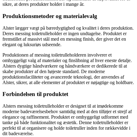
sikre, at deres produkter holder i mange år.
Produktionsmetoder og materialevalg
Alster lægger vægt på bæredygtighed og kvalitet i deres produktion.
Deres messing toiletrulleholder er ingen undtagelse. Produktet er
fremstillet af massivt stål med en messing finish, der giver det en
elegant og luksuriøs udseende.
Produktionen af messing toiletrulleholderen involverer et
omhyggeligt valg af materialer og finslibning af hver eneste detalje.
Alsters dygtige håndværkere og håndværkere er dedikerede til at
skabe produkter af den højeste standard. De moderne
produktionsfaciliteter og avancerede teknologi, der anvendes af
Alster, sikrer, at alle elementer af produktet er nøjagtige og holdbare.
Forbindelsen til produktet
Alsters messing toiletrulleholder er designet til at imødekomme
moderne badeværelsesbehov samtidig med at den tilføjer et strejf af
elegance og raffinement. Produktet er omhyggeligt udformet med
tanke på både funktionalitet og æstetik. Denne toiletrulleholder er
perfekt til at organisere og holde toiletruller inden for rækkevidde i
dit badeværelse.