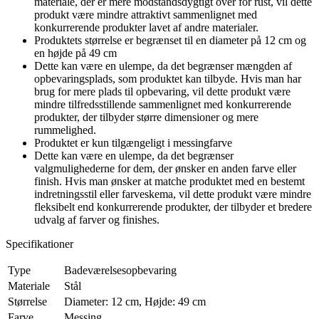
materiale, der er mere modstandsdygtigt over for rust, vil dette
produkt være mindre attraktivt sammenlignet med
konkurrerende produkter lavet af andre materialer.
Produktets størrelse er begrænset til en diameter på 12 cm og
en højde på 49 cm
Dette kan være en ulempe, da det begrænser mængden af
opbevaringsplads, som produktet kan tilbyde. Hvis man har
brug for mere plads til opbevaring, vil dette produkt være
mindre tilfredsstillende sammenlignet med konkurrerende
produkter, der tilbyder større dimensioner og mere
rummelighed.
Produktet er kun tilgængeligt i messingfarve
Dette kan være en ulempe, da det begrænser
valgmulighederne for dem, der ønsker en anden farve eller
finish. Hvis man ønsker at matche produktet med en bestemt
indretningsstil eller farveskema, vil dette produkt være mindre
fleksibelt end konkurrerende produkter, der tilbyder et bredere
udvalg af farver og finishes.
Specifikationer
Type
Badeværelsesopbevaring
Materiale
Stål
Størrelse
Diameter: 12 cm, Højde: 49 cm
Farve
Messing