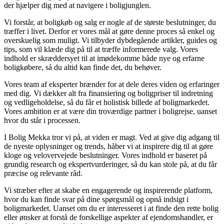
der hjælper dig med at navigere i boligjunglen.
Vi forstår, at boligkøb og salg er nogle af de største beslutninger, du
træffer i livet. Derfor er vores mål at gøre denne proces så enkel og
overskuelig som muligt. Vi tilbyder dybdegående artikler, guides og
tips, som vil klæde dig på til at træffe informerede valg. Vores
indhold er skræddersyet til at imødekomme både nye og erfarne
boligkøbere, så du altid kan finde det, du behøver.
Vores team af eksperter brænder for at dele deres viden og erfaringer
med dig. Vi dækker alt fra finansiering og boligpriser til indretning
og vedligeholdelse, så du får et holistisk billede af boligmarkedet.
Vores ambition er at være din troværdige partner i boligrejse, uanset
hvor du står i processen.
I Bolig Mekka tror vi på, at viden er magt. Ved at give dig adgang til
de nyeste oplysninger og trends, håber vi at inspirere dig til at gøre
kloge og velovervejede beslutninger. Vores indhold er baseret på
grundig research og ekspertvurderinger, så du kan stole på, at du får
præcise og relevante råd.
Vi stræber efter at skabe en engagerende og inspirerende platform,
hvor du kan finde svar på dine spørgsmål og opnå indsigt i
boligmarkedet. Uanset om du er interesseret i at finde den rette bolig
eller ønsker at forstå de forskellige aspekter af ejendomshandler, er