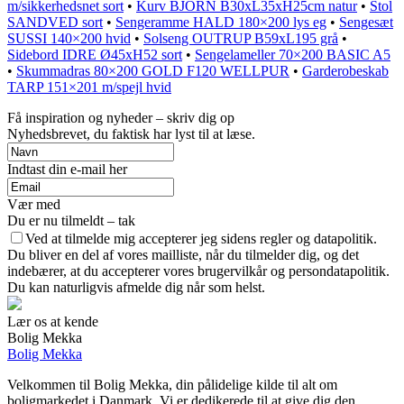
m/sikkerhedsnet sort
•
Kurv BJORN B30xL35xH25cm natur
•
Stol
SANDVED sort
•
Sengeramme HALD 180×200 lys eg
•
Sengesæt
SUSSI 140×200 hvid
•
Solseng OUTRUP B59xL195 grå
•
Sidebord IDRE Ø45xH52 sort
•
Sengelameller 70×200 BASIC A5
•
Skummadras 80×200 GOLD F120 WELLPUR
•
Garderobeskab
TARP 151×201 m/spejl hvid
Få inspiration og nyheder – skriv dig op
Nyhedsbrevet, du faktisk har lyst til at læse.
Indtast din e-mail her
Vær med
Du er nu tilmeldt – tak
Ved at tilmelde mig accepterer jeg sidens regler og datapolitik.
Du bliver en del af vores mailliste, når du tilmelder dig, og det
indebærer, at du accepterer vores brugervilkår og persondatapolitik.
Du kan naturligvis afmelde dig når som helst.
Lær os at kende
Bolig Mekka
Bolig Mekka
Velkommen til Bolig Mekka, din pålidelige kilde til alt om
boligmarkedet i Danmark. Vi er dedikerede til at give dig den