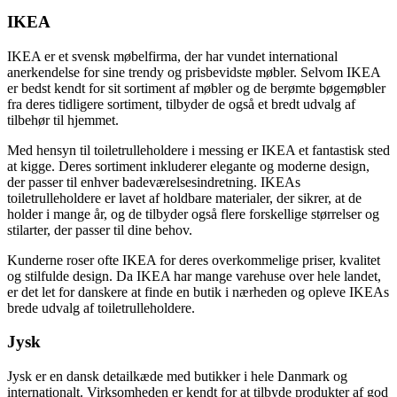
IKEA
IKEA er et svensk møbelfirma, der har vundet international
anerkendelse for sine trendy og prisbevidste møbler. Selvom IKEA
er bedst kendt for sit sortiment af møbler og de berømte bøgemøbler
fra deres tidligere sortiment, tilbyder de også et bredt udvalg af
tilbehør til hjemmet.
Med hensyn til toiletrulleholdere i messing er IKEA et fantastisk sted
at kigge. Deres sortiment inkluderer elegante og moderne design,
der passer til enhver badeværelsesindretning. IKEAs
toiletrulleholdere er lavet af holdbare materialer, der sikrer, at de
holder i mange år, og de tilbyder også flere forskellige størrelser og
stilarter, der passer til dine behov.
Kunderne roser ofte IKEA for deres overkommelige priser, kvalitet
og stilfulde design. Da IKEA har mange varehuse over hele landet,
er det let for danskere at finde en butik i nærheden og opleve IKEAs
brede udvalg af toiletrulleholdere.
Jysk
Jysk er en dansk detailkæde med butikker i hele Danmark og
internationalt. Virksomheden er kendt for at tilbyde produkter af god