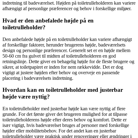
indretning til badeværelset. Højden på toiletrulleholderen kan variere
afhængigt af personlige præferencer og behov i forskellige miljøer.
Hvad er den anbefalede højde på en
toiletrulleholder?
Den anbefalede højde på en toiletrulleholder kan variere afhængigt
af forskellige faktorer, herunder brugerens højde, badeværelsets
design og personlige præferencer. Generelt set er en højde mellem
50-60 cm fra gulvet til midten af toiletrulleholderen en god
retningslinje. Dette giver en behagelig højde for de fleste brugere og
sikrer, at toiletpapiret er inden for nem rækkevidde. Det er dog
vigtigt at justere højden efter behov og overveje en passende
placering i badeværelsets indretning.
Hvordan kan en toiletrulleholder med justerbar
højde være nyttig?
En toiletrulleholder med justerbar højde kan være nyttig af flere
grunde. For det første giver det brugeren mulighed for at tilpasse
toiletrulleholderens højde efter deres behov og komfort. Dette er
især vigtigt, hvis badeværelset bruges af personer med forskellige
højder eller mobilitetsbehov. For det andet kan en justerbar
toiletrulleholder være praktisk under renoveringer eller ændringer i