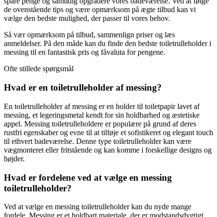
spare penge og samtidig opgradere vores badeværelse. Ved at følge
de ovenstående tips og være opmærksom på ægte tilbud kan vi
vælge den bedste mulighed, der passer til vores behov.
Så vær opmærksom på tilbud, sammenlign priser og læs
anmeldelser. På den måde kan du finde den bedste toiletrulleholder i
messing til en fantastisk pris og fåvaluta for pengene.
Ofte stillede spørgsmål
Hvad er en toiletrulleholder af messing?
En toiletrulleholder af messing er en holder til toiletpapir lavet af
messing, et legeringsmetal kendt for sin holdbarhed og æstetiske
appel. Messing toiletrulleholdere er populære på grund af deres
rustfri egenskaber og evne til at tilføje et sofistikeret og elegant touch
til ethvert badeværelse. Denne type toiletrulleholder kan være
vægmonteret eller fritstående og kan komme i forskellige designs og
højder.
Hvad er fordelene ved at vælge en messing
toiletrulleholder?
Ved at vælge en messing toiletrulleholder kan du nyde mange
fordele. Messing er et holdbart materiale, der er modstandsdygtigt