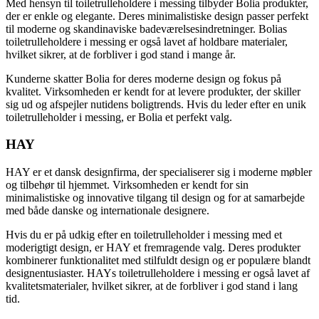
Med hensyn til toiletrulleholdere i messing tilbyder Bolia produkter,
der er enkle og elegante. Deres minimalistiske design passer perfekt
til moderne og skandinaviske badeværelsesindretninger. Bolias
toiletrulleholdere i messing er også lavet af holdbare materialer,
hvilket sikrer, at de forbliver i god stand i mange år.
Kunderne skatter Bolia for deres moderne design og fokus på
kvalitet. Virksomheden er kendt for at levere produkter, der skiller
sig ud og afspejler nutidens boligtrends. Hvis du leder efter en unik
toiletrulleholder i messing, er Bolia et perfekt valg.
HAY
HAY er et dansk designfirma, der specialiserer sig i moderne møbler
og tilbehør til hjemmet. Virksomheden er kendt for sin
minimalistiske og innovative tilgang til design og for at samarbejde
med både danske og internationale designere.
Hvis du er på udkig efter en toiletrulleholder i messing med et
moderigtigt design, er HAY et fremragende valg. Deres produkter
kombinerer funktionalitet med stilfuldt design og er populære blandt
designentusiaster. HAYs toiletrulleholdere i messing er også lavet af
kvalitetsmaterialer, hvilket sikrer, at de forbliver i god stand i lang
tid.