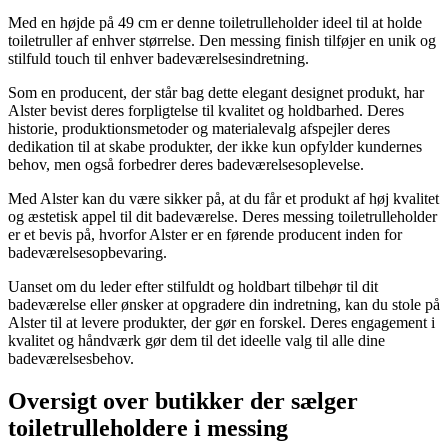
Med en højde på 49 cm er denne toiletrulleholder ideel til at holde
toiletruller af enhver størrelse. Den messing finish tilføjer en unik og
stilfuld touch til enhver badeværelsesindretning.
Som en producent, der står bag dette elegant designet produkt, har
Alster bevist deres forpligtelse til kvalitet og holdbarhed. Deres
historie, produktionsmetoder og materialevalg afspejler deres
dedikation til at skabe produkter, der ikke kun opfylder kundernes
behov, men også forbedrer deres badeværelsesoplevelse.
Med Alster kan du være sikker på, at du får et produkt af høj kvalitet
og æstetisk appel til dit badeværelse. Deres messing toiletrulleholder
er et bevis på, hvorfor Alster er en førende producent inden for
badeværelsesopbevaring.
Uanset om du leder efter stilfuldt og holdbart tilbehør til dit
badeværelse eller ønsker at opgradere din indretning, kan du stole på
Alster til at levere produkter, der gør en forskel. Deres engagement i
kvalitet og håndværk gør dem til det ideelle valg til alle dine
badeværelsesbehov.
Oversigt over butikker der sælger
toiletrulleholdere i messing