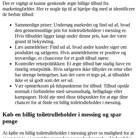
Det er vigtigt at kunne genkende ægte billige tilbud fra
marketingfælder. Her er nogle tip til at hjælpe dig med at identificere
de bedste tilbud:
Sammenlign priser: Undersøg markedet og find ud af, hvad
den gennemsnitlige pris for toiletrulleholdere i messing er.
Hvis tilbuddet ligger langt under denne pris, kan der være
grund til bekymring.
Læs anmeldelser: Find ud af, hvad andre kunder siger om
produktet og sælgeren. Hvis anmeldelserne er positive og
troværdige, er chancerne for et godt tilbud større.
Kontroller returpolitikken: Et ægte tilbud bør stadig have en
rimelig returpolitik. Hvis sælgeren ikke tilbyder en retur eller
har strenge betingelser, kan det være et tegn på, at tilbuddet
ikke er så godt som det ser ud.
Vær opmærksom på tidspunkterne for tilbud: Tilbud opstår
normalt i forbindelse med sæsonudsalg, helligdage eller
kampagner. Hold øje med disse tidspunkter for at øge dine
chancer for at finde en billig toiletrulleholder i messing.
Køb en billig toiletrulleholder i messing og spar
penge
At købe en billig toiletrulleholder i messing giver os mulighed for at