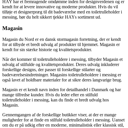
HAY har et fremragende omdømme inden for designverdenen og er
kendt for at levere innovative og moderne produkter. Hvis du vil
tilføje et designerpræg til dit badeværelse med en toiletrulleholder i
messing, bør du helt sikkert tjekke HAYs sortiment ud.
Magasin
Magasin du Nord er en dansk stormagasin forretning, der er kendt
for at tilbyde et bredt udvalg af produkter til hjemmet. Magasin er
kendt for sin stærke historie og kvalitetsprodukter.
Når det kommer til toiletrulleholdere i messing, tilbyder Magasin et
udvalg af stilfulde og kvalitetsprodukter. Deres udvalg inkluderer
forskellige designs, der passer til forskellige stilarter og
badeværelsesindretninger. Magasins toiletrulleholdere i messing er
også lavet af holdbare materialer for at sikre deres langvarige brug.
Magasin er et kendt navn inden for detailhandel i Danmark og har
mange tilfredse kunder. Hvis du leder efter en stilfuld
toiletrulleholder i messing, kan du finde et bredt udvalg hos
Magasin.
Gennemgangen af de forskellige butikker viser, at der er mange
muligheder for at finde en stilfuld toiletrulleholder i messing. Uanset
om du er på udkig efter en moderne, minimalistisk eller klassisk stil,