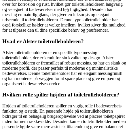
over for korrosion og rust, hvilket gør toiletrulleholderen langvarig
og velegnet til badeværelser med høj fugtighed. Desuden har
messing en naturlig glans, der giver en luksuriøs og elegant
udseende til toiletrulleholderen. Denne type toiletrulleholder har
også forskellige højder at vælge imellem, hvilket giver dig mulighed
for at tilpasse den til dine specifikke behov og præferencer.
Hvad er Alster toiletrulleholderen?
Alster toiletrulleholderen er en specifik type messing
toiletrulleholder, der er kendt for sin kvalitet og design. Alster
toiletrulleholderen er fremstillet af robust messing og har en slank og
moderne profil, der passer perfekt til moderne og minimalistiske
badeværelser. Denne toiletrulleholder har en elegant messingfinish
og kan monteres på væggen for at spare plads og give en pæn og
organiseret badeværelsesservice.
Hvilken rolle spiller højden af toiletrulleholderen?
Højden af toiletrulleholderen spiller en vigtig rolle i badeværelsets
funktion og æstetik. En passende højde på toiletrulleholderen
bidrager til en behagelig brugeroplevelse ved at placere toiletpapiret
inden for nem rækkevidde. Desuden kan en toiletrulleholder med en
passende højde være mere æstetisk tiltalende og give en balanceret