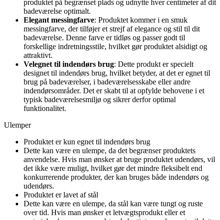
produktet på begrænset plads og udnytte hver centimeter af dit
badeværelse optimalt.
Elegant messingfarve
: Produktet kommer i en smuk
messingfarve, der tilføjer et strejf af elegance og stil til dit
badeværelse. Denne farve er tidløs og passer godt til
forskellige indretningsstile, hvilket gør produktet alsidigt og
attraktivt.
Velegnet til indendørs brug
: Dette produkt er specielt
designet til indendørs brug, hvilket betyder, at det er egnet til
brug på badeværelser, i badeværelsesskabe eller andre
indendørsområder. Det er skabt til at opfylde behovene i et
typisk badeværelsesmiljø og sikrer derfor optimal
funktionalitet.
Ulemper
Produktet er kun egnet til indendørs brug
Dette kan være en ulempe, da det begrænser produktets
anvendelse. Hvis man ønsker at bruge produktet udendørs, vil
det ikke være muligt, hvilket gør det mindre fleksibelt end
konkurrerende produkter, der kan bruges både indendørs og
udendørs.
Produktet er lavet af stål
Dette kan være en ulempe, da stål kan være tungt og ruste
over tid. Hvis man ønsker et letvægtsprodukt eller et