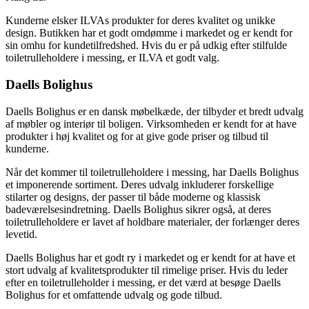
Kunderne elsker ILVAs produkter for deres kvalitet og unikke
design. Butikken har et godt omdømme i markedet og er kendt for
sin omhu for kundetilfredshed. Hvis du er på udkig efter stilfulde
toiletrulleholdere i messing, er ILVA et godt valg.
Daells Bolighus
Daells Bolighus er en dansk møbelkæde, der tilbyder et bredt udvalg
af møbler og interiør til boligen. Virksomheden er kendt for at have
produkter i høj kvalitet og for at give gode priser og tilbud til
kunderne.
Når det kommer til toiletrulleholdere i messing, har Daells Bolighus
et imponerende sortiment. Deres udvalg inkluderer forskellige
stilarter og designs, der passer til både moderne og klassisk
badeværelsesindretning. Daells Bolighus sikrer også, at deres
toiletrulleholdere er lavet af holdbare materialer, der forlænger deres
levetid.
Daells Bolighus har et godt ry i markedet og er kendt for at have et
stort udvalg af kvalitetsprodukter til rimelige priser. Hvis du leder
efter en toiletrulleholder i messing, er det værd at besøge Daells
Bolighus for et omfattende udvalg og gode tilbud.