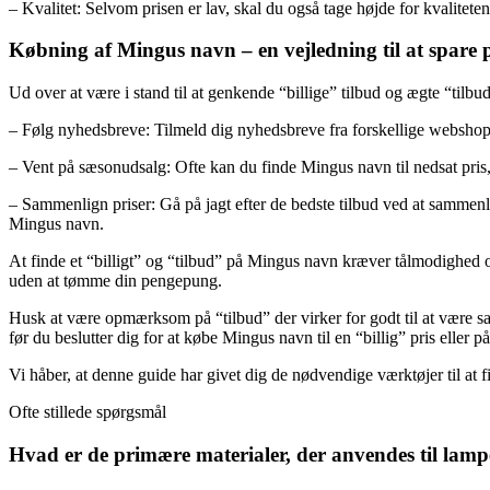
– Kvalitet: Selvom prisen er lav, skal du også tage højde for kvalitete
Købning af Mingus navn – en vejledning til at spare 
Ud over at være i stand til at genkende “billige” tilbud og ægte “til
– Følg nyhedsbreve: Tilmeld dig nyhedsbreve fra forskellige webshop
– Vent på sæsonudsalg: Ofte kan du finde Mingus navn til nedsat pris, 
– Sammenlign priser: Gå på jagt efter de bedste tilbud ved at sammenl
Mingus navn.
At finde et “billigt” og “tilbud” på Mingus navn kræver tålmodighed 
uden at tømme din pengepung.
Husk at være opmærksom på “tilbud” der virker for godt til at være san
før du beslutter dig for at købe Mingus navn til en “billig” pris eller på
Vi håber, at denne guide har givet dig de nødvendige værktøjer til at 
Ofte stillede spørgsmål
Hvad er de primære materialer, der anvendes til lam