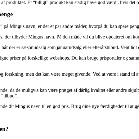
n af produktet. Et “billigt” produkt kan stadig have god værdi, hvis det
penge
bud” på Mingus navn, er der et par andre måder, hvorpå du kan spare peng
s, der tilbyder Mingus navn. På den måde vil du blive opdateret om ko
når der er sæsonudsalg som januarudsalg eller efterårstilbud. Vent lidt 
igne priser på forskellige webshops. Du kan bruge prisportaler og sammen
og forskning, men det kan være meget givende. Ved at være i stand til 
de, da de muligvis kan være præget af dårlig kvalitet eller andre skjul
 “tilbud”.
finde dit Mingus navn til en god pris. Brug dine nye færdigheder til at
pen?