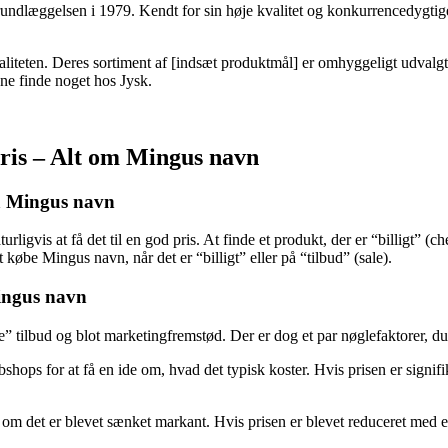
rundlæggelsen i 1979. Kendt for sin høje kvalitet og konkurrencedygtige
aliteten. Deres sortiment af [indsæt produktmål] er omhyggeligt udval
nne finde noget hos Jysk.
pris – Alt om Mingus navn
 på Mingus navn
ligvis at få det til en god pris. At finde et produkt, der er “billigt” 
at købe Mingus navn, når det er “billigt” eller på “tilbud” (sale).
ingus navn
” tilbud og blot marketingfremstød. Der er dog et par nøglefaktorer, du
hops for at få en ide om, hvad det typisk koster. Hvis prisen er signif
, om det er blevet sænket markant. Hvis prisen er blevet reduceret med en