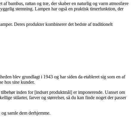
vet af bambus, rattan og træ, der skaber en naturlig og varm atmosfære
hyggelig stemning. Lampen har også en praktisk timerfunktion, der
lamper. Deres produkter kombinerer det bedste af traditionelt
heden blev grundlagt i 1943 og har siden da etableret sig som en af
ne hos sine kunder.
og tilbehør inden for [indsæt produktmål] er imponerende. Uanset om
lige stilarter, farver og størrelser, så du kan finde noget der passer
ere og samle dem derhjemme.