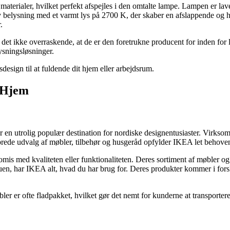
materialer, hvilket perfekt afspejles i den omtalte lampe. Lampen er la
v belysning med et varmt lys på 2700 K, der skaber en afslappende og 
.
det ikke overraskende, at de er den foretrukne producent for inden for 
ysningsløsninger.
esign til at fuldende dit hjem eller arbejdsrum.
t Hjem
 en utrolig populær destination for nordiske designentusiaster. Virksom
brede udvalg af møbler, tilbehør og husgeråd opfylder IKEA let behove
omis med kvaliteten eller funktionaliteten. Deres sortiment af møbler 
tuen, har IKEA alt, hvad du har brug for. Deres produkter kommer i forskel
bler er ofte fladpakket, hvilket gør det nemt for kunderne at transport