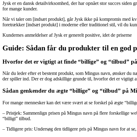
Jysk er en dansk detailvirksomhed, der har opnået stor succes siden g
for mange kunder.
Når vi taler om [indsæt produkt], går Jysk ikke på kompromis med kv
foretrækker [indsæt produkt] i moderne eller traditionel stil, vil du ku
Kundernes anmeldelser af Jysk er generelt positive, idet de priserne
Guide: Sådan får du produkter til en god 
Hvorfor det er vigtigt at finde “billige” og “tilbud”
Når du leder efter et bestemt produkt, som Mingus navn, ønsker du natur
der spiller ind. Der er dog adskillige grunde til, hvorfor det er vigtigt 
Sådan genkender du ægte “billige” og “tilbud” på M
For mange mennesker kan det være svært at se forskel på ægte “billige
– Pristjek: Sammenlign prisen på Mingus navn på flere forskellige webs
“billigt” tilbud.
– Tidligere pris: Undersøg den tidligere pris på Mingus navn for at se