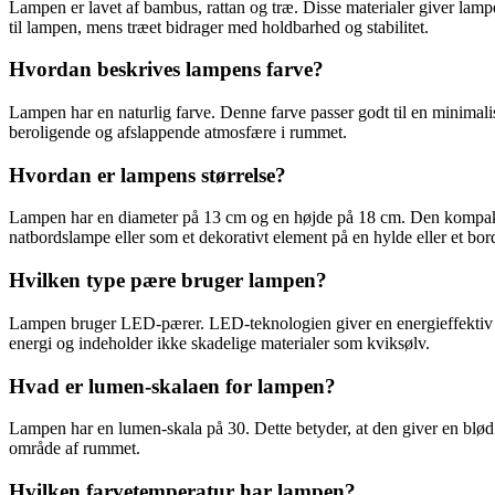
Lampen er lavet af bambus, rattan og træ. Disse materialer giver lampe
til lampen, mens træet bidrager med holdbarhed og stabilitet.
Hvordan beskrives lampens farve?
Lampen har en naturlig farve. Denne farve passer godt til en minimali
beroligende og afslappende atmosfære i rummet.
Hvordan er lampens størrelse?
Lampen har en diameter på 13 cm og en højde på 18 cm. Den kompakte 
natbordslampe eller som et dekorativt element på en hylde eller et bor
Hvilken type pære bruger lampen?
Lampen bruger LED-pærer. LED-teknologien giver en energieffektiv b
energi og indeholder ikke skadelige materialer som kviksølv.
Hvad er lumen-skalaen for lampen?
Lampen har en lumen-skala på 30. Dette betyder, at den giver en blød o
område af rummet.
Hvilken farvetemperatur har lampen?