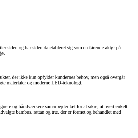
er siden og har siden da etableret sig som en førende aktør på
jø.
rodukter, der ikke kun opfylder kundernes behov, men også overgår
algte materialer og moderne LED-teknologi.
ere og håndværkere samarbejder tæt for at sikre, at hvert enkelt
udvalgte bambus, rattan og træ, der er formet og behandlet med