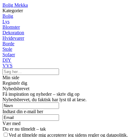
Bolig Mekka
Kategorier
Bolig
Lys
Blomster
Dekoration
Hvidevarer
Borde
Stole
Sofaer
DIY
VVS
Min side
Registrér dig
Nyhedsbrevet
Få inspiration og nyheder – skriv dig op
Nyhedsbrevet, du faktisk har lyst til at læse.
Indtast din e-mail her
Vær med
Du er nu tilmeldt – tak
Ved at tilmelde mig accepterer jeg sidens regler og datapolitik.