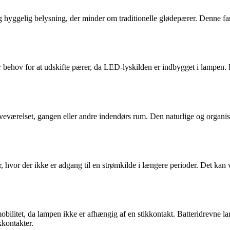
g hyggelig belysning, der minder om traditionelle glødepærer. Denne f
r behov for at udskifte pærer, da LED-lyskilden er indbygget i lampen
veværelset, gangen eller andre indendørs rum. Den naturlige og organiske 
ner, hvor der ikke er adgang til en strømkilde i længere perioder. Det k
mobilitet, da lampen ikke er afhængig af en stikkontakt. Batteridrevne la
kkontakter.