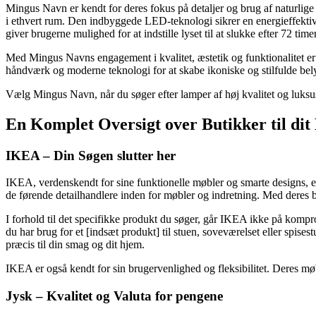
Mingus Navn er kendt for deres fokus på detaljer og brug af naturlige 
i ethvert rum. Den indbyggede LED-teknologi sikrer en energieffekti
giver brugerne mulighed for at indstille lyset til at slukke efter 72 timer
Med Mingus Navns engagement i kvalitet, æstetik og funktionalitet er 
håndværk og moderne teknologi for at skabe ikoniske og stilfulde bel
Vælg Mingus Navn, når du søger efter lamper af høj kvalitet og luksusd
En Komplet Oversigt over Butikker til di
IKEA – Din Søgen slutter her
IKEA, verdenskendt for sine funktionelle møbler og smarte designs, er
de førende detailhandlere inden for møbler og indretning. Med deres 
I forhold til det specifikke produkt du søger, går IKEA ikke på kompr
du har brug for et [indsæt produkt] til stuen, soveværelset eller spises
præcis til din smag og dit hjem.
IKEA er også kendt for sin brugervenlighed og fleksibilitet. Deres mø
Jysk – Kvalitet og Valuta for pengene