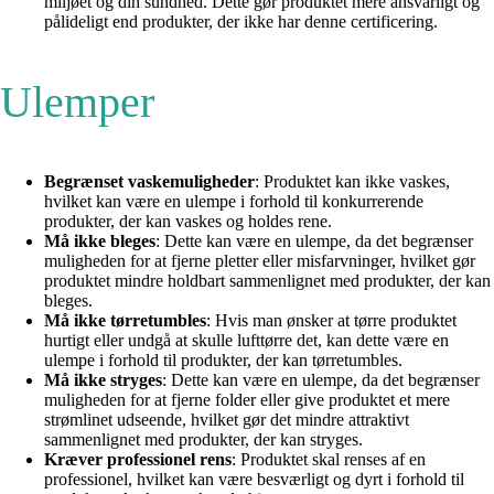
miljøet og din sundhed. Dette gør produktet mere ansvarligt og
pålideligt end produkter, der ikke har denne certificering.
Ulemper
Begrænset vaskemuligheder
: Produktet kan ikke vaskes,
hvilket kan være en ulempe i forhold til konkurrerende
produkter, der kan vaskes og holdes rene.
Må ikke bleges
: Dette kan være en ulempe, da det begrænser
muligheden for at fjerne pletter eller misfarvninger, hvilket gør
produktet mindre holdbart sammenlignet med produkter, der kan
bleges.
Må ikke tørretumbles
: Hvis man ønsker at tørre produktet
hurtigt eller undgå at skulle lufttørre det, kan dette være en
ulempe i forhold til produkter, der kan tørretumbles.
Må ikke stryges
: Dette kan være en ulempe, da det begrænser
muligheden for at fjerne folder eller give produktet et mere
strømlinet udseende, hvilket gør det mindre attraktivt
sammenlignet med produkter, der kan stryges.
Kræver professionel rens
: Produktet skal renses af en
professionel, hvilket kan være besværligt og dyrt i forhold til