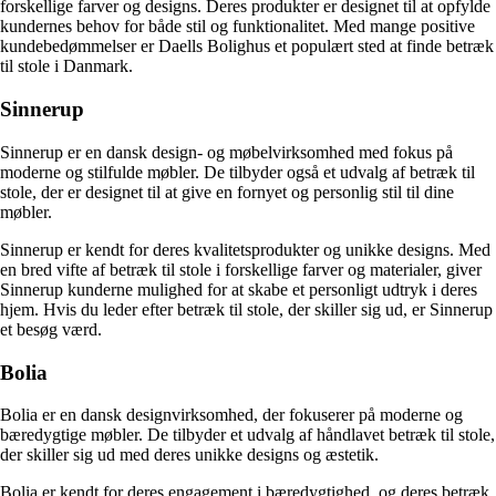
forskellige farver og designs. Deres produkter er designet til at opfylde
kundernes behov for både stil og funktionalitet. Med mange positive
kundebedømmelser er Daells Bolighus et populært sted at finde betræk
til stole i Danmark.
Sinnerup
Sinnerup er en dansk design- og møbelvirksomhed med fokus på
moderne og stilfulde møbler. De tilbyder også et udvalg af betræk til
stole, der er designet til at give en fornyet og personlig stil til dine
møbler.
Sinnerup er kendt for deres kvalitetsprodukter og unikke designs. Med
en bred vifte af betræk til stole i forskellige farver og materialer, giver
Sinnerup kunderne mulighed for at skabe et personligt udtryk i deres
hjem. Hvis du leder efter betræk til stole, der skiller sig ud, er Sinnerup
et besøg værd.
Bolia
Bolia er en dansk designvirksomhed, der fokuserer på moderne og
bæredygtige møbler. De tilbyder et udvalg af håndlavet betræk til stole,
der skiller sig ud med deres unikke designs og æstetik.
Bolia er kendt for deres engagement i bæredygtighed, og deres betræk