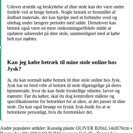
Udover æstetik og beskyttelse af dine stole kan der være andre
fordele ved at bruge betræk. Nogle betræk er fremstillet af
åndbart materiale, der kan hjælpe med at forhindre sved og
ubehag under længere perioder med sidde. Derudover kan
betræk også være en mere omkostningseffektiv måde at
opdatere udseendet på dine stole, sammenlignet med at købe
helt nye møbler.
Kan jeg købe betræk til mine stole online hos
Jysk?
Ja, du kan normalt købe betræk til dine stole online hos Jysk.
Jysk har en bred vifte af betræk til stole tilgængelige på deres
hjemmeside, hvor du kan finde forskellige stilarter, farver og
mønstre. Før du køber, skal du dog kontrollere målene og
specifikationerne for betrækket for at sikre, at det passer til dine
stole. Du kan også besøge en fysisk Jysk-butik for at se
betrækene personligt, hvis du foretrækker det.
Andre populære artikler:
Kunstig plante OLIVER B20xL14xH70cm
•