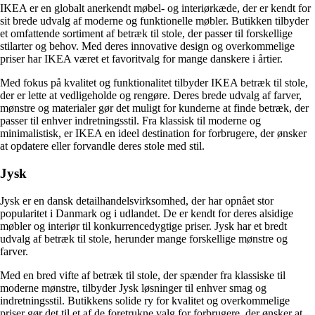
IKEA er en globalt anerkendt møbel- og interiørkæde, der er kendt for
sit brede udvalg af moderne og funktionelle møbler. Butikken tilbyder
et omfattende sortiment af betræk til stole, der passer til forskellige
stilarter og behov. Med deres innovative design og overkommelige
priser har IKEA været et favoritvalg for mange danskere i årtier.
Med fokus på kvalitet og funktionalitet tilbyder IKEA betræk til stole,
der er lette at vedligeholde og rengøre. Deres brede udvalg af farver,
mønstre og materialer gør det muligt for kunderne at finde betræk, der
passer til enhver indretningsstil. Fra klassisk til moderne og
minimalistisk, er IKEA en ideel destination for forbrugere, der ønsker
at opdatere eller forvandle deres stole med stil.
Jysk
Jysk er en dansk detailhandelsvirksomhed, der har opnået stor
popularitet i Danmark og i udlandet. De er kendt for deres alsidige
møbler og interiør til konkurrencedygtige priser. Jysk har et bredt
udvalg af betræk til stole, herunder mange forskellige mønstre og
farver.
Med en bred vifte af betræk til stole, der spænder fra klassiske til
moderne mønstre, tilbyder Jysk løsninger til enhver smag og
indretningsstil. Butikkens solide ry for kvalitet og overkommelige
priser gør det til et af de foretrukne valg for forbrugere, der ønsker at