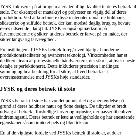
JYSK fokuserer på at bruge materialer af høj kvalitet til deres betræk til
stole. For eksempel er mattakryl og polyester en vigtig del af deres
produktion. Ved at kombinere disse materialer opnår de holdbare,
slidstærke og stilfulde betræk, der kan modstå daglig brug og bevare
deres udseende i lang tid. JYSK er også opmærksom på
farvemetoderne og sikrer, at deres betræk er farvet på en måde, der
sikrer langvarig farveægthed.
Fremstillingen af JYSKs betræk foregår ved hjælp af moderne
produktionsfaciliteter og avanceret teknologi. Virksomheden har et
dedikeret team af professionelle håndværkere, der sikrer, at hver eneste
detalje er perfektioneret. Dette inkluderer præcision i målinger,
sømning og bearbejdning for at sikre, at hvert betræk er i
overensstemmelse med JYSKs høje standarder.
JYSK og deres betræk til stole
JYSKs betræk til stole har vundet popularitet og anerkendelse på
grund af deres holdbare natur og flotte design. De tilbyder et bredt
udvalg af betræk i forskellige farver og mønstre, der passer til enhver
indretningsstil. Deres betræk er lette at vedligeholde og har enestående
egenskaber såsom imiteret pels og blød tekstur.
En af de vigtigste fordele ved JYSKs betræk til stole er, at de er