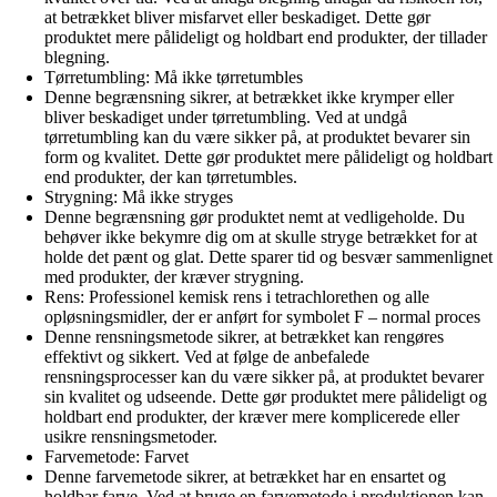
at betrækket bliver misfarvet eller beskadiget. Dette gør
produktet mere pålideligt og holdbart end produkter, der tillader
blegning.
Tørretumbling: Må ikke tørretumbles
Denne begrænsning sikrer, at betrækket ikke krymper eller
bliver beskadiget under tørretumbling. Ved at undgå
tørretumbling kan du være sikker på, at produktet bevarer sin
form og kvalitet. Dette gør produktet mere pålideligt og holdbart
end produkter, der kan tørretumbles.
Strygning: Må ikke stryges
Denne begrænsning gør produktet nemt at vedligeholde. Du
behøver ikke bekymre dig om at skulle stryge betrækket for at
holde det pænt og glat. Dette sparer tid og besvær sammenlignet
med produkter, der kræver strygning.
Rens: Professionel kemisk rens i tetrachlorethen og alle
opløsningsmidler, der er anført for symbolet F – normal proces
Denne rensningsmetode sikrer, at betrækket kan rengøres
effektivt og sikkert. Ved at følge de anbefalede
rensningsprocesser kan du være sikker på, at produktet bevarer
sin kvalitet og udseende. Dette gør produktet mere pålideligt og
holdbart end produkter, der kræver mere komplicerede eller
usikre rensningsmetoder.
Farvemetode: Farvet
Denne farvemetode sikrer, at betrækket har en ensartet og
holdbar farve. Ved at bruge en farvemetode i produktionen kan