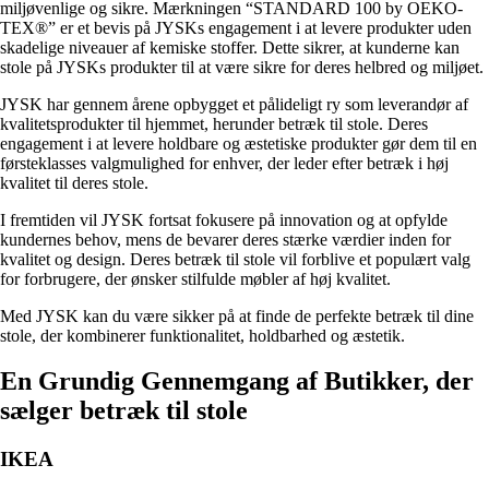
miljøvenlige og sikre. Mærkningen “STANDARD 100 by OEKO-
TEX®” er et bevis på JYSKs engagement i at levere produkter uden
skadelige niveauer af kemiske stoffer. Dette sikrer, at kunderne kan
stole på JYSKs produkter til at være sikre for deres helbred og miljøet.
JYSK har gennem årene opbygget et pålideligt ry som leverandør af
kvalitetsprodukter til hjemmet, herunder betræk til stole. Deres
engagement i at levere holdbare og æstetiske produkter gør dem til en
førsteklasses valgmulighed for enhver, der leder efter betræk i høj
kvalitet til deres stole.
I fremtiden vil JYSK fortsat fokusere på innovation og at opfylde
kundernes behov, mens de bevarer deres stærke værdier inden for
kvalitet og design. Deres betræk til stole vil forblive et populært valg
for forbrugere, der ønsker stilfulde møbler af høj kvalitet.
Med JYSK kan du være sikker på at finde de perfekte betræk til dine
stole, der kombinerer funktionalitet, holdbarhed og æstetik.
En Grundig Gennemgang af Butikker, der
sælger betræk til stole
IKEA