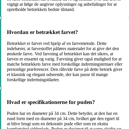
vigtigt at følge de angivne oplysninger og anbefalinger for at
opretholde betrækkets bedste tilstand.
Hvordan er betrækket farvet?
Betrækket er farvet ved hjælp af en farvemetode. Dette
indebærer, at farvestoffet påføres materialet for at give det den
ønskede farve. Ved farvning af betrækket kan det sikres, at
farven er ensartet og varig. Farvning giver også mulighed for at
matche betrækkets farve med forskellige indretningstemaer eller
personlige præferencer. Den råhvide farve på dette betræk giver
et klassisk og elegant udseende, der kan passe til mange
forskellige indretningstilarter.
Hvad er specifikationerne for puden?
Puden har en diameter på 34 cm. Dette betyder, at den har en
rund form med en diameter på 34 cm, hvilket gør den egnet til
at blive brugt som en dekorativ pude eller som en ekstra
komfortabel siddeplads. Puden er designet til at være alsidig og