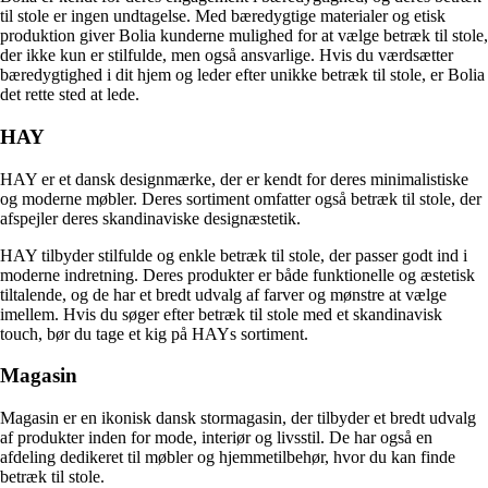
til stole er ingen undtagelse. Med bæredygtige materialer og etisk
produktion giver Bolia kunderne mulighed for at vælge betræk til stole,
der ikke kun er stilfulde, men også ansvarlige. Hvis du værdsætter
bæredygtighed i dit hjem og leder efter unikke betræk til stole, er Bolia
det rette sted at lede.
HAY
HAY er et dansk designmærke, der er kendt for deres minimalistiske
og moderne møbler. Deres sortiment omfatter også betræk til stole, der
afspejler deres skandinaviske designæstetik.
HAY tilbyder stilfulde og enkle betræk til stole, der passer godt ind i
moderne indretning. Deres produkter er både funktionelle og æstetisk
tiltalende, og de har et bredt udvalg af farver og mønstre at vælge
imellem. Hvis du søger efter betræk til stole med et skandinavisk
touch, bør du tage et kig på HAYs sortiment.
Magasin
Magasin er en ikonisk dansk stormagasin, der tilbyder et bredt udvalg
af produkter inden for mode, interiør og livsstil. De har også en
afdeling dedikeret til møbler og hjemmetilbehør, hvor du kan finde
betræk til stole.