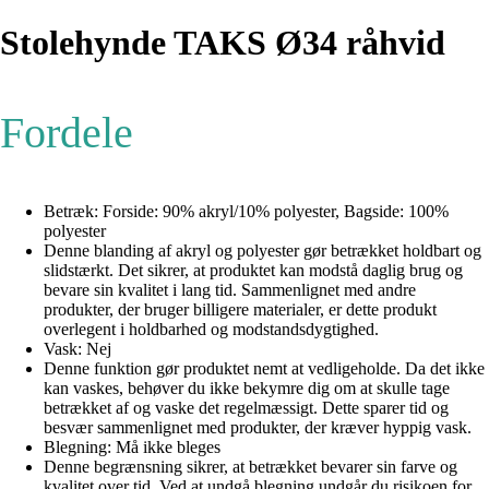
Stolehynde TAKS Ø34 råhvid
Fordele
Betræk: Forside: 90% akryl/10% polyester, Bagside: 100%
polyester
Denne blanding af akryl og polyester gør betrækket holdbart og
slidstærkt. Det sikrer, at produktet kan modstå daglig brug og
bevare sin kvalitet i lang tid. Sammenlignet med andre
produkter, der bruger billigere materialer, er dette produkt
overlegent i holdbarhed og modstandsdygtighed.
Vask: Nej
Denne funktion gør produktet nemt at vedligeholde. Da det ikke
kan vaskes, behøver du ikke bekymre dig om at skulle tage
betrækket af og vaske det regelmæssigt. Dette sparer tid og
besvær sammenlignet med produkter, der kræver hyppig vask.
Blegning: Må ikke bleges
Denne begrænsning sikrer, at betrækket bevarer sin farve og
kvalitet over tid. Ved at undgå blegning undgår du risikoen for,