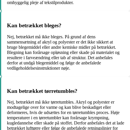
omhyggelig pleje af tekstilprodukter.
Kan betrækket bleges?
Nej, betrækket må ikke bleges. På grund af dens
sammensætning af akryl og polyester er det ikke sikkert at
bruge blegemiddel eller andre kemiske midler på betrækket.
Blegning kan forårsage opløsning eller skade på materialet og
resultere i farveændring eller tab af struktur. Det anbefales
derfor at undgå blegemiddel og følge de anbefalede
vedligeholdelsesinstruktioner nøje.
Kan betrækket tørretumbles?
Nej, betrækket må ikke tørretumbles. Akryl og polyester er
modtagelige over for varme og kan blive beskadiget eller
deformeres, hvis de udsættes for en tørretumbles proces. Høje
temperaturer i en tørretumbler kan forårsage krympning,
kugledannelse eller skade på stoffet. Derfor anbefales det at lade
betrækket lufttørre eller følge de anbefalede retningslinjer for