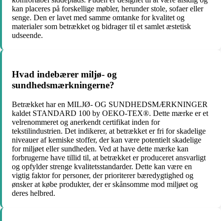
kan placeres på forskellige møbler, herunder stole, sofaer eller
senge. Den er lavet med samme omtanke for kvalitet og
materialer som betrækket og bidrager til et samlet æstetisk
udseende.
Hvad indebærer miljø- og
sundhedsmærkningerne?
Betrækket har en MILJØ- OG SUNDHEDSMÆRKNINGER
kaldet STANDARD 100 by OEKO-TEX®. Dette mærke er et
velrenommeret og anerkendt certifikat inden for
tekstilindustrien. Det indikerer, at betrækket er fri for skadelige
niveauer af kemiske stoffer, der kan være potentielt skadelige
for miljøet eller sundheden. Ved at have dette mærke kan
forbrugerne have tillid til, at betrækket er produceret ansvarligt
og opfylder strenge kvalitetsstandarder. Dette kan være en
vigtig faktor for personer, der prioriterer bæredygtighed og
ønsker at købe produkter, der er skånsomme mod miljøet og
deres helbred.