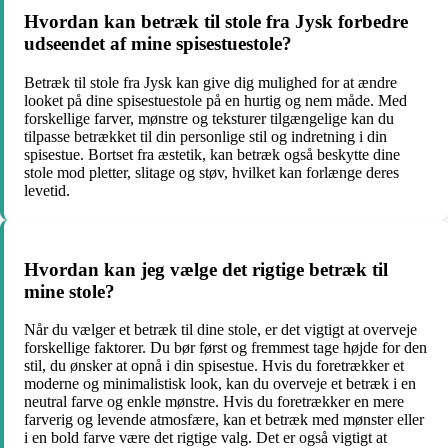
Hvordan kan betræk til stole fra Jysk forbedre
udseendet af mine spisestuestole?
Betræk til stole fra Jysk kan give dig mulighed for at ændre
looket på dine spisestuestole på en hurtig og nem måde. Med
forskellige farver, mønstre og teksturer tilgængelige kan du
tilpasse betrækket til din personlige stil og indretning i din
spisestue. Bortset fra æstetik, kan betræk også beskytte dine
stole mod pletter, slitage og støv, hvilket kan forlænge deres
levetid.
Hvordan kan jeg vælge det rigtige betræk til
mine stole?
Når du vælger et betræk til dine stole, er det vigtigt at overveje
forskellige faktorer. Du bør først og fremmest tage højde for den
stil, du ønsker at opnå i din spisestue. Hvis du foretrækker et
moderne og minimalistisk look, kan du overveje et betræk i en
neutral farve og enkle mønstre. Hvis du foretrækker en mere
farverig og levende atmosfære, kan et betræk med mønster eller
i en bold farve være det rigtige valg. Det er også vigtigt at