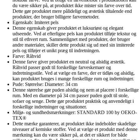
du være sikker på, at produktet ikke mister sin farve over tid.
Dette gør produktet mere pålideligt og æstetisk tiltalende end
produkter, der bruger billigere farvemetoder.
Egenskab: Imiteret pels
Denne egenskab giver produktet et luksuriøst og elegant
udseende. Ved at efterligne pels kan produktet tilføje tekstur og
stil til ethvert rum. Sammenlignet med produkter, der bruger
andre materialer, skiller dette produkt sig ud med sin imiterede
pels og tilføjer et unikt præg til indretningen.
Farve: Råhvid
Denne farve giver produktet en neutral og alsidig æstetik.
Råhvid passer godt til forskellige farveskemaer og
indretningsstile. Ved at vælge en farve, der er tidløs og alsidig,
kan produktet bruges i mange forskellige rum og indretninger.
Pude: Størrelse: Diameter: 34 cm
Denne størrelse gør puden alsidig og nem at placere i forskellige
rum. Med en diameter på 34 cm passer puden godt til stole,
sofaer og senge. Dette gør produktet praktisk og anvendeligt i
forskellige indretninger og situationer.
Miljø- og sundhedsmærkninger: STANDARD 100 by OEKO-
TEX®
Dette mærke garanterer, at produktet ikke indeholder skadelige
niveauer af kemiske stoffer. Ved at vælge et produkt med denne
mærkning kan du være sikker på, at det er sikkert for både