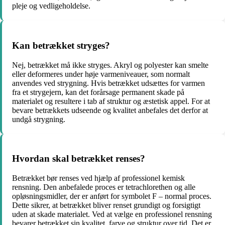
pleje og vedligeholdelse.
Kan betrækket stryges?
Nej, betrækket må ikke stryges. Akryl og polyester kan smelte
eller deformeres under høje varmeniveauer, som normalt
anvendes ved strygning. Hvis betrækket udsættes for varmen
fra et strygejern, kan det forårsage permanent skade på
materialet og resultere i tab af struktur og æstetisk appel. For at
bevare betrækkets udseende og kvalitet anbefales det derfor at
undgå strygning.
Hvordan skal betrækket renses?
Betrækket bør renses ved hjælp af professionel kemisk
rensning. Den anbefalede proces er tetrachlorethen og alle
opløsningsmidler, der er anført for symbolet F – normal proces.
Dette sikrer, at betrækket bliver renset grundigt og forsigtigt
uden at skade materialet. Ved at vælge en professionel rensning
bevarer betrækket sin kvalitet, farve og struktur over tid. Det er