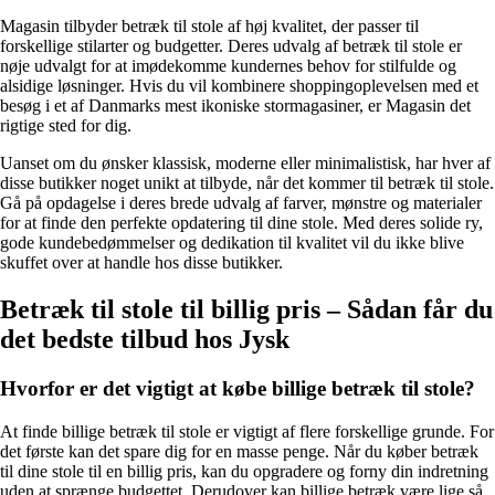
Magasin tilbyder betræk til stole af høj kvalitet, der passer til
forskellige stilarter og budgetter. Deres udvalg af betræk til stole er
nøje udvalgt for at imødekomme kundernes behov for stilfulde og
alsidige løsninger. Hvis du vil kombinere shoppingoplevelsen med et
besøg i et af Danmarks mest ikoniske stormagasiner, er Magasin det
rigtige sted for dig.
Uanset om du ønsker klassisk, moderne eller minimalistisk, har hver af
disse butikker noget unikt at tilbyde, når det kommer til betræk til stole.
Gå på opdagelse i deres brede udvalg af farver, mønstre og materialer
for at finde den perfekte opdatering til dine stole. Med deres solide ry,
gode kundebedømmelser og dedikation til kvalitet vil du ikke blive
skuffet over at handle hos disse butikker.
Betræk til stole til billig pris – Sådan får du
det bedste tilbud hos Jysk
Hvorfor er det vigtigt at købe billige betræk til stole?
At finde billige betræk til stole er vigtigt af flere forskellige grunde. For
det første kan det spare dig for en masse penge. Når du køber betræk
til dine stole til en billig pris, kan du opgradere og forny din indretning
uden at sprænge budgettet. Derudover kan billige betræk være lige så