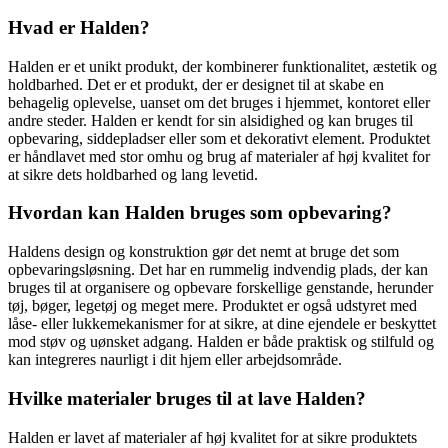
Hvad er Halden?
Halden er et unikt produkt, der kombinerer funktionalitet, æstetik og
holdbarhed. Det er et produkt, der er designet til at skabe en
behagelig oplevelse, uanset om det bruges i hjemmet, kontoret eller
andre steder. Halden er kendt for sin alsidighed og kan bruges til
opbevaring, siddepladser eller som et dekorativt element. Produktet
er håndlavet med stor omhu og brug af materialer af høj kvalitet for
at sikre dets holdbarhed og lang levetid.
Hvordan kan Halden bruges som opbevaring?
Haldens design og konstruktion gør det nemt at bruge det som
opbevaringsløsning. Det har en rummelig indvendig plads, der kan
bruges til at organisere og opbevare forskellige genstande, herunder
tøj, bøger, legetøj og meget mere. Produktet er også udstyret med
låse- eller lukkemekanismer for at sikre, at dine ejendele er beskyttet
mod støv og uønsket adgang. Halden er både praktisk og stilfuld og
kan integreres naurligt i dit hjem eller arbejdsområde.
Hvilke materialer bruges til at lave Halden?
Halden er lavet af materialer af høj kvalitet for at sikre produktets