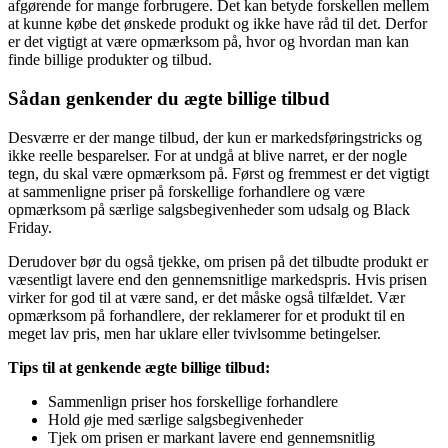
afgørende for mange forbrugere. Det kan betyde forskellen mellem
at kunne købe det ønskede produkt og ikke have råd til det. Derfor
er det vigtigt at være opmærksom på, hvor og hvordan man kan
finde billige produkter og tilbud.
Sådan genkender du ægte billige tilbud
Desværre er der mange tilbud, der kun er markedsføringstricks og
ikke reelle besparelser. For at undgå at blive narret, er der nogle
tegn, du skal være opmærksom på. Først og fremmest er det vigtigt
at sammenligne priser på forskellige forhandlere og være
opmærksom på særlige salgsbegivenheder som udsalg og Black
Friday.
Derudover bør du også tjekke, om prisen på det tilbudte produkt er
væsentligt lavere end den gennemsnitlige markedspris. Hvis prisen
virker for god til at være sand, er det måske også tilfældet. Vær
opmærksom på forhandlere, der reklamerer for et produkt til en
meget lav pris, men har uklare eller tvivlsomme betingelser.
Tips til at genkende ægte billige tilbud:
Sammenlign priser hos forskellige forhandlere
Hold øje med særlige salgsbegivenheder
Tjek om prisen er markant lavere end gennemsnitlig