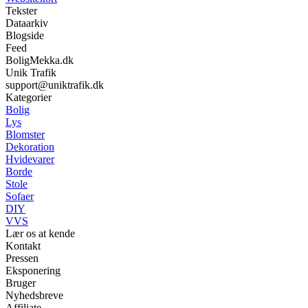
Tekster
Dataarkiv
Blogside
Feed
BoligMekka.dk
Unik Trafik
support@uniktrafik.dk
Kategorier
Bolig
Lys
Blomster
Dekoration
Hvidevarer
Borde
Stole
Sofaer
DIY
VVS
Lær os at kende
Kontakt
Pressen
Eksponering
Bruger
Nyhedsbreve
Affiliate