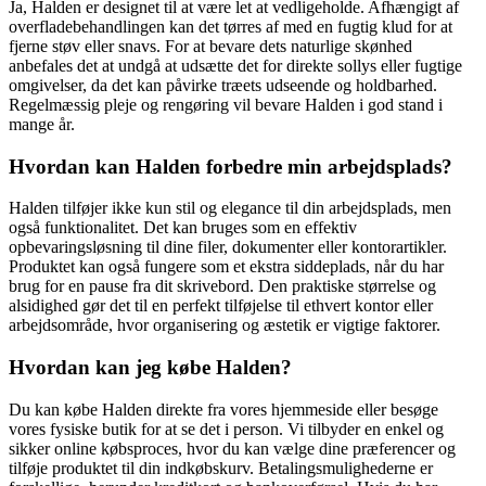
Ja, Halden er designet til at være let at vedligeholde. Afhængigt af
overfladebehandlingen kan det tørres af med en fugtig klud for at
fjerne støv eller snavs. For at bevare dets naturlige skønhed
anbefales det at undgå at udsætte det for direkte sollys eller fugtige
omgivelser, da det kan påvirke træets udseende og holdbarhed.
Regelmæssig pleje og rengøring vil bevare Halden i god stand i
mange år.
Hvordan kan Halden forbedre min arbejdsplads?
Halden tilføjer ikke kun stil og elegance til din arbejdsplads, men
også funktionalitet. Det kan bruges som en effektiv
opbevaringsløsning til dine filer, dokumenter eller kontorartikler.
Produktet kan også fungere som et ekstra siddeplads, når du har
brug for en pause fra dit skrivebord. Den praktiske størrelse og
alsidighed gør det til en perfekt tilføjelse til ethvert kontor eller
arbejdsområde, hvor organisering og æstetik er vigtige faktorer.
Hvordan kan jeg købe Halden?
Du kan købe Halden direkte fra vores hjemmeside eller besøge
vores fysiske butik for at se det i person. Vi tilbyder en enkel og
sikker online købsproces, hvor du kan vælge dine præferencer og
tilføje produktet til din indkøbskurv. Betalingsmulighederne er