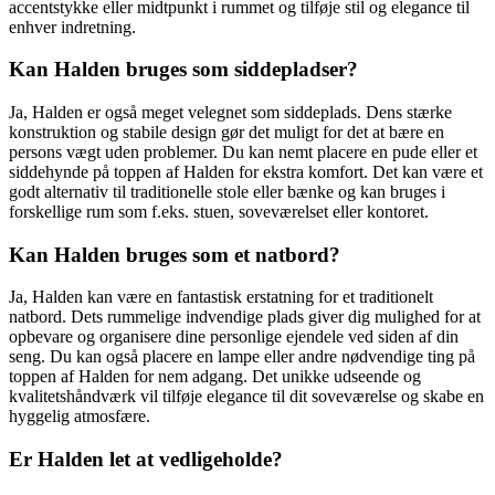
accentstykke eller midtpunkt i rummet og tilføje stil og elegance til
enhver indretning.
Kan Halden bruges som siddepladser?
Ja, Halden er også meget velegnet som siddeplads. Dens stærke
konstruktion og stabile design gør det muligt for det at bære en
persons vægt uden problemer. Du kan nemt placere en pude eller et
siddehynde på toppen af Halden for ekstra komfort. Det kan være et
godt alternativ til traditionelle stole eller bænke og kan bruges i
forskellige rum som f.eks. stuen, soveværelset eller kontoret.
Kan Halden bruges som et natbord?
Ja, Halden kan være en fantastisk erstatning for et traditionelt
natbord. Dets rummelige indvendige plads giver dig mulighed for at
opbevare og organisere dine personlige ejendele ved siden af ​​din
seng. Du kan også placere en lampe eller andre nødvendige ting på
toppen af Halden for nem adgang. Det unikke udseende og
kvalitetshåndværk vil tilføje elegance til dit soveværelse og skabe en
hyggelig atmosfære.
Er Halden let at vedligeholde?