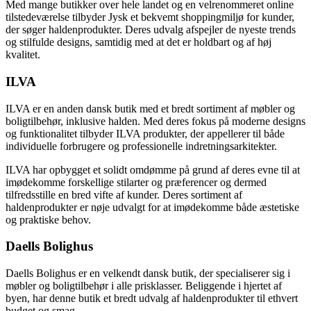
Med mange butikker over hele landet og en velrenommeret online
tilstedeværelse tilbyder Jysk et bekvemt shoppingmiljø for kunder,
der søger haldenprodukter. Deres udvalg afspejler de nyeste trends
og stilfulde designs, samtidig med at det er holdbart og af høj
kvalitet.
ILVA
ILVA er en anden dansk butik med et bredt sortiment af møbler og
boligtilbehør, inklusive halden. Med deres fokus på moderne designs
og funktionalitet tilbyder ILVA produkter, der appellerer til både
individuelle forbrugere og professionelle indretningsarkitekter.
ILVA har opbygget et solidt omdømme på grund af deres evne til at
imødekomme forskellige stilarter og præferencer og dermed
tilfredsstille en bred vifte af kunder. Deres sortiment af
haldenprodukter er nøje udvalgt for at imødekomme både æstetiske
og praktiske behov.
Daells Bolighus
Daells Bolighus er en velkendt dansk butik, der specialiserer sig i
møbler og boligtilbehør i alle prisklasser. Beliggende i hjertet af
byen, har denne butik et bredt udvalg af haldenprodukter til ethvert
budget og smag.