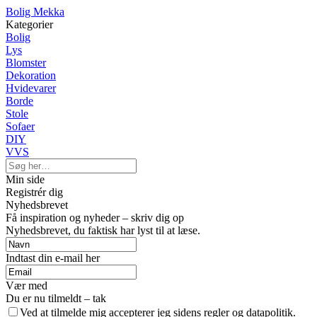
Bolig Mekka
Kategorier
Bolig
Lys
Blomster
Dekoration
Hvidevarer
Borde
Stole
Sofaer
DIY
VVS
Min side
Registrér dig
Nyhedsbrevet
Få inspiration og nyheder – skriv dig op
Nyhedsbrevet, du faktisk har lyst til at læse.
Indtast din e-mail her
Vær med
Du er nu tilmeldt – tak
Ved at tilmelde mig accepterer jeg sidens regler og datapolitik.