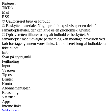
Pinterest
TikTok
Mail
RSS
© Uautoriseret brug er forbudt.
© Beskyttet materiale. Nogle produkter, vi viser, er en del af
samarbejdsaftaler, der kan give os en økonomisk gevinst.
© Ophavsretten tilhører os og alt indhold er beskyttet. Vi
samarbejder med udvalgte partnere og kan modtage provision ved
køb foretaget gennem vores links. Uautoriseret brug af indholdet er
ikke tilladt.
Info
Svar på spørgsmål
Fejlfinding
Input
Vi søger
Tip os
Bruger
Konto
Abonnementsplan
Belastning
Værdier
Apps
Interne links
Websitekort