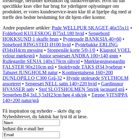
forskellige, herunder kreditkort og bankoverførsel. Hvis du har
specifikke krav eller har brug for yderligere oplysninger om
produktet, er vores kundeservice-team klar til at hjælpe dig med at
træffe den bedste beslutning for dit hjem eller kontor.
Andre populære artikler:
Pude WELLPUR SKAGET 46x55x11
•
Foldebord KULESKOG B75xL180 hvid
•
Sengebord
HOKKSUND 1 skuffe brun
•
Pyntepude BANKSIA 40×60
•
Spisebord RINGSTED Ø100 hvid
•
Pyntebakke ERLING
Ø34xH4cm messing
•
Stoppenåle korte 5/0-1/0
•
Klapstol VOEL
velour mørkegrå
•
Junior sengesæt ANDRA 100×140 grøn
•
Rullegardin SENJA 140x170cm råhvid
•
Mørklægningsgardin
FALSTER 90x210cm grå
•
Stolehynde TAKS Ø34 lysebrun
•
Taburet JUNGHOLM natur
•
Kontinentalseng 160×200
DUNLOPILLO C300 Grå-32
•
Hynde stolesæde SYLTHOLM
assorteret
•
Sengesæt NELL satin 140×220 hvid
•
Gardinsnor
HVASSER sølv
•
Stof SLOTSHOLMEN 5m/pk jacquard grå
•
Sengeben B4,3xL3,5xH23cm bøg 4 stk/pk
•
Tæppe VITSIPPA
140×200 natur/grå
Få inspiration og nyheder – skriv dig op
Nyhedsbrevet, du faktisk har lyst til at læse.
Indtast din e-mail her