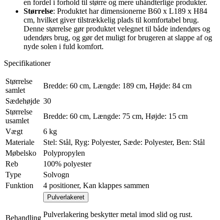
en fordel i forhold til større og mere uhåndterlige produkter.
Størrelse
: Produktet har dimensionerne B60 x L189 x H84
cm, hvilket giver tilstrækkelig plads til komfortabel brug.
Denne størrelse gør produktet velegnet til både indendørs og
udendørs brug, og gør det muligt for brugeren at slappe af og
nyde solen i fuld komfort.
Specifikationer
Størrelse
Bredde: 60 cm, Længde: 189 cm, Højde: 84 cm
samlet
Sædehøjde
30
Størrelse
Bredde: 60 cm, Længde: 75 cm, Højde: 15 cm
usamlet
Vægt
6 kg
Materiale
Stel: Stål, Ryg: Polyester, Sæde: Polyester, Ben: Stål
Møbelsko
Polypropylen
Reb
100% polyester
Type
Solvogn
Funktion
4 positioner, Kan klappes sammen
Pulverlakeret
Pulverlakering beskytter metal imod slid og rust.
Behandling