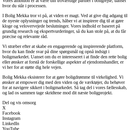
Vores ambition er at være din troværdige partner i boligrejse, uanset
hvor du står i processen.
I Bolig Mekka tror vi på, at viden er magt. Ved at give dig adgang til
de nyeste oplysninger og trends, håber vi at inspirere dig til at gøre
kloge og velovervejede beslutninger. Vores indhold er baseret på
grundig research og ekspertvurderinger, så du kan stole på, at du får
præcise og relevante råd.
Vi stræber efter at skabe en engagerende og inspirerende platform,
hvor du kan finde svar på dine spørgsmål og opnå indsigt i
boligmarkedet. Uanset om du er interesseret i at finde den rette bolig
eller ønsker at forstå de forskellige aspekter af ejendomshandler, er
vi her for at støtte dig hele vejen.
Bolig Mekka eksisterer for at gøre boligdrømme til virkelighed. Vi
ønsker at empower dig med den viden og de værktøjer, du behøver
for at navigere sikkert i boligmarkedet. Så tag del i vores fællesskab,
og lad os sammen tage skridtene mod dit næste boligprojekt.
Del og vis omsorg
X
Facebook
Instagram
LinkedIn
YouTube