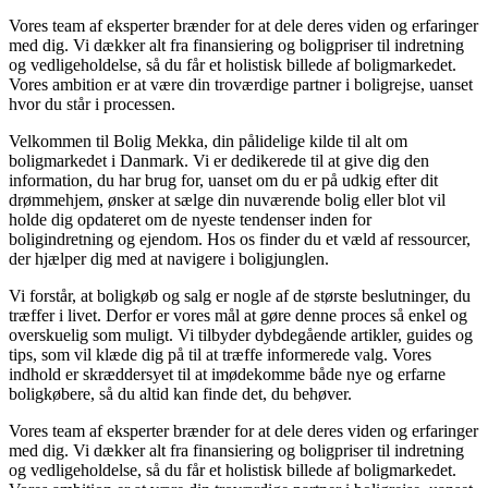
Vores team af eksperter brænder for at dele deres viden og erfaringer
med dig. Vi dækker alt fra finansiering og boligpriser til indretning
og vedligeholdelse, så du får et holistisk billede af boligmarkedet.
Vores ambition er at være din troværdige partner i boligrejse, uanset
hvor du står i processen.
Velkommen til Bolig Mekka, din pålidelige kilde til alt om
boligmarkedet i Danmark. Vi er dedikerede til at give dig den
information, du har brug for, uanset om du er på udkig efter dit
drømmehjem, ønsker at sælge din nuværende bolig eller blot vil
holde dig opdateret om de nyeste tendenser inden for
boligindretning og ejendom. Hos os finder du et væld af ressourcer,
der hjælper dig med at navigere i boligjunglen.
Vi forstår, at boligkøb og salg er nogle af de største beslutninger, du
træffer i livet. Derfor er vores mål at gøre denne proces så enkel og
overskuelig som muligt. Vi tilbyder dybdegående artikler, guides og
tips, som vil klæde dig på til at træffe informerede valg. Vores
indhold er skræddersyet til at imødekomme både nye og erfarne
boligkøbere, så du altid kan finde det, du behøver.
Vores team af eksperter brænder for at dele deres viden og erfaringer
med dig. Vi dækker alt fra finansiering og boligpriser til indretning
og vedligeholdelse, så du får et holistisk billede af boligmarkedet.