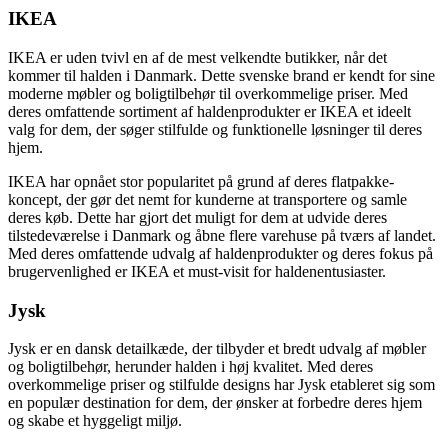
IKEA
IKEA er uden tvivl en af ​​de mest velkendte butikker, når det
kommer til halden i Danmark. Dette svenske brand er kendt for sine
moderne møbler og boligtilbehør til overkommelige priser. Med
deres omfattende sortiment af haldenprodukter er IKEA et ideelt
valg for dem, der søger stilfulde og funktionelle løsninger til deres
hjem.
IKEA har opnået stor popularitet på grund af deres flatpakke-
koncept, der gør det nemt for kunderne at transportere og samle
deres køb. Dette har gjort det muligt for dem at udvide deres
tilstedeværelse i Danmark og åbne flere varehuse på tværs af landet.
Med deres omfattende udvalg af haldenprodukter og deres fokus på
brugervenlighed er IKEA et must-visit for haldenentusiaster.
Jysk
Jysk er en dansk detailkæde, der tilbyder et bredt udvalg af møbler
og boligtilbehør, herunder halden i høj kvalitet. Med deres
overkommelige priser og stilfulde designs har Jysk etableret sig som
en populær destination for dem, der ønsker at forbedre deres hjem
og skabe et hyggeligt miljø.