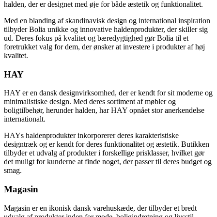
halden, der er designet med øje for både æstetik og funktionalitet.
Med en blanding af skandinavisk design og international inspiration
tilbyder Bolia unikke og innovative haldenprodukter, der skiller sig
ud. Deres fokus på kvalitet og bæredygtighed gør Bolia til et
foretrukket valg for dem, der ønsker at investere i produkter af høj
kvalitet.
HAY
HAY er en dansk designvirksomhed, der er kendt for sit moderne og
minimalistiske design. Med deres sortiment af møbler og
boligtilbehør, herunder halden, har HAY opnået stor anerkendelse
internationalt.
HAYs haldenprodukter inkorporerer deres karakteristiske
designtræk og er kendt for deres funktionalitet og æstetik. Butikken
tilbyder et udvalg af produkter i forskellige prisklasser, hvilket gør
det muligt for kunderne at finde noget, der passer til deres budget og
smag.
Magasin
Magasin er en ikonisk dansk varehuskæde, der tilbyder et bredt
udvalg af produkter inden for mode, boligindretning og livsstil.