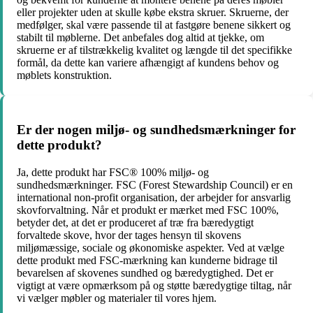
eller projekter uden at skulle købe ekstra skruer. Skruerne, der
medfølger, skal være passende til at fastgøre benene sikkert og
stabilt til møblerne. Det anbefales dog altid at tjekke, om
skruerne er af tilstrækkelig kvalitet og længde til det specifikke
formål, da dette kan variere afhængigt af kundens behov og
møblets konstruktion.
Er der nogen miljø- og sundhedsmærkninger for
dette produkt?
Ja, dette produkt har FSC® 100% miljø- og
sundhedsmærkninger. FSC (Forest Stewardship Council) er en
international non-profit organisation, der arbejder for ansvarlig
skovforvaltning. Når et produkt er mærket med FSC 100%,
betyder det, at det er produceret af træ fra bæredygtigt
forvaltede skove, hvor der tages hensyn til skovens
miljømæssige, sociale og økonomiske aspekter. Ved at vælge
dette produkt med FSC-mærkning kan kunderne bidrage til
bevarelsen af skovenes sundhed og bæredygtighed. Det er
vigtigt at være opmærksom på og støtte bæredygtige tiltag, når
vi vælger møbler og materialer til vores hjem.