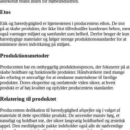
anerkendt brand inden for møbelindustrien.
Etos
Etik og bæredygtighed er hjørnestenen i producentens ethos. De tror
på at skabe produkter, der ikke blot tilfredsstiller kundernes behov, men
også varetager miljøet og samfundet som helhed. Derfor bruger de kun
bæredygtige materialer og følger strenge produktionsstandarder for at
minimere deres indvirkning på miljøet.
Produktionsmetoder
Producenten har en omhyggelig produktionsproces, der fokuserer på at
skabe holdbare og funktionelle produkter. Håndværkere med mange
års erfaring er ansvarlige for at omdanne materialerne til færdige
produkter. Deres ekspertise og omfattende viden sikrer, at hvert
produkt er af høj kvalitet og opfylder producentens standarder.
Relatering til produktet
Producentens dedikation til bæredygtighed afspejler sig i valget af
materiale til dette specifikke produkt. De anvender massiv bøg, et
naturligt og holdbart træ, der sikrer langvarig holdbarhed og æstetisk
appel. Den medfølgende pakke indeholder også alle de nødvendige