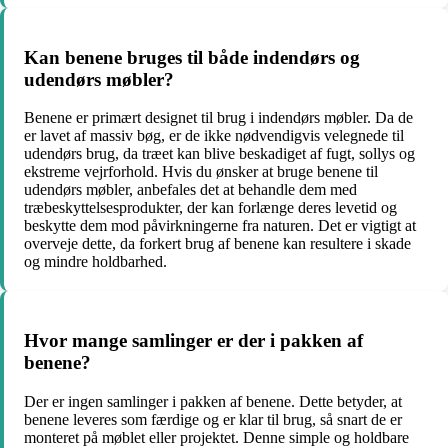
Kan benene bruges til både indendørs og
udendørs møbler?
Benene er primært designet til brug i indendørs møbler. Da de
er lavet af massiv bøg, er de ikke nødvendigvis velegnede til
udendørs brug, da træet kan blive beskadiget af fugt, sollys og
ekstreme vejrforhold. Hvis du ønsker at bruge benene til
udendørs møbler, anbefales det at behandle dem med
træbeskyttelsesprodukter, der kan forlænge deres levetid og
beskytte dem mod påvirkningerne fra naturen. Det er vigtigt at
overveje dette, da forkert brug af benene kan resultere i skade
og mindre holdbarhed.
Hvor mange samlinger er der i pakken af
benene?
Der er ingen samlinger i pakken af benene. Dette betyder, at
benene leveres som færdige og er klar til brug, så snart de er
monteret på møblet eller projektet. Denne simple og holdbare