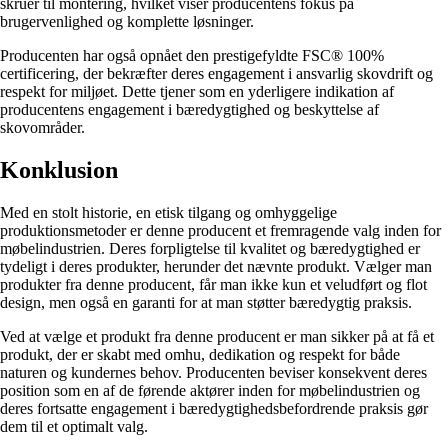
skruer til montering, hvilket viser producentens fokus på
brugervenlighed og komplette løsninger.
Producenten har også opnået den prestigefyldte FSC® 100%
certificering, der bekræfter deres engagement i ansvarlig skovdrift og
respekt for miljøet. Dette tjener som en yderligere indikation af
producentens engagement i bæredygtighed og beskyttelse af
skovområder.
Konklusion
Med en stolt historie, en etisk tilgang og omhyggelige
produktionsmetoder er denne producent et fremragende valg inden for
møbelindustrien. Deres forpligtelse til kvalitet og bæredygtighed er
tydeligt i deres produkter, herunder det nævnte produkt. Vælger man
produkter fra denne producent, får man ikke kun et veludført og flot
design, men også en garanti for at man støtter bæredygtig praksis.
Ved at vælge et produkt fra denne producent er man sikker på at få et
produkt, der er skabt med omhu, dedikation og respekt for både
naturen og kundernes behov. Producenten beviser konsekvent deres
position som en af de førende aktører inden for møbelindustrien og
deres fortsatte engagement i bæredygtighedsbefordrende praksis gør
dem til et optimalt valg.