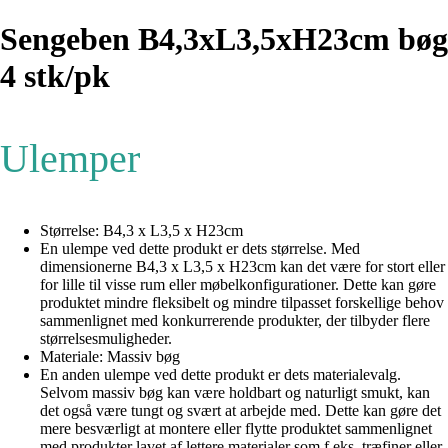
Sengeben B4,3xL3,5xH23cm bøg
4 stk/pk
Ulemper
Størrelse: B4,3 x L3,5 x H23cm
En ulempe ved dette produkt er dets størrelse. Med
dimensionerne B4,3 x L3,5 x H23cm kan det være for stort eller
for lille til visse rum eller møbelkonfigurationer. Dette kan gøre
produktet mindre fleksibelt og mindre tilpasset forskellige behov
sammenlignet med konkurrerende produkter, der tilbyder flere
størrelsesmuligheder.
Materiale: Massiv bøg
En anden ulempe ved dette produkt er dets materialevalg.
Selvom massiv bøg kan være holdbart og naturligt smukt, kan
det også være tungt og svært at arbejde med. Dette kan gøre det
mere besværligt at montere eller flytte produktet sammenlignet
med produkter lavet af lettere materialer som f.eks. træfiner eller