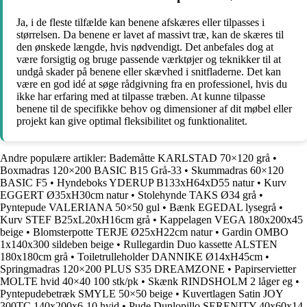
Ja, i de fleste tilfælde kan benene afskæres eller tilpasses i
størrelsen. Da benene er lavet af massivt træ, kan de skæres til
den ønskede længde, hvis nødvendigt. Det anbefales dog at
være forsigtig og bruge passende værktøjer og teknikker til at
undgå skader på benene eller skævhed i snitfladerne. Det kan
være en god idé at søge rådgivning fra en professionel, hvis du
ikke har erfaring med at tilpasse træben. At kunne tilpasse
benene til de specifikke behov og dimensioner af dit møbel eller
projekt kan give optimal fleksibilitet og funktionalitet.
Andre populære artikler:
Bademåtte KARLSTAD 70×120 grå
•
Boxmadras 120×200 BASIC B15 Grå-33
•
Skummadras 60×120
BASIC F5
•
Hyndeboks YDERUP B133xH64xD55 natur
•
Kurv
EGGERT Ø35xH30cm natur
•
Stolehynde TAKS Ø34 grå
•
Pyntepude VALERIANA 50×50 gul
•
Bænk EGEDAL lysegrå
•
Kurv STEF B25xL20xH16cm grå
•
Kappelagen VEGA 180x200x45
beige
•
Blomsterpotte TERJE Ø25xH22cm natur
•
Gardin OMBO
1x140x300 sildeben beige
•
Rullegardin Duo kassette ALSTEN
180x180cm grå
•
Toiletrulleholder DANNIKE Ø14xH45cm
•
Springmadras 120×200 PLUS S35 DREAMZONE
•
Papirservietter
MOLTE hvid 40×40 100 stk/pk
•
Skænk RINDSHOLM 2 låger eg
•
Pyntepudebetræk SMYLE 50×50 beige
•
Kuvertlagen Satin JOY
300TC 140x200x6-10 hvid
•
Pude Dunlopillo SERENITY 40x60x14