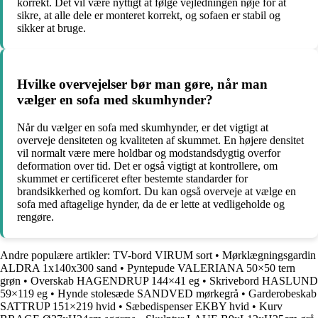
korrekt. Det vil være nyttigt at følge vejledningen nøje for at
sikre, at alle dele er monteret korrekt, og sofaen er stabil og
sikker at bruge.
Hvilke overvejelser bør man gøre, når man
vælger en sofa med skumhynder?
Når du vælger en sofa med skumhynder, er det vigtigt at
overveje densiteten og kvaliteten af skummet. En højere densitet
vil normalt være mere holdbar og modstandsdygtig overfor
deformation over tid. Det er også vigtigt at kontrollere, om
skummet er certificeret efter bestemte standarder for
brandsikkerhed og komfort. Du kan også overveje at vælge en
sofa med aftagelige hynder, da de er lette at vedligeholde og
rengøre.
Andre populære artikler:
TV-bord VIRUM sort
•
Mørklægningsgardin
ALDRA 1x140x300 sand
•
Pyntepude VALERIANA 50×50 tern
grøn
•
Overskab HAGENDRUP 144×41 eg
•
Skrivebord HASLUND
59×119 eg
•
Hynde stolesæde SANDVED mørkegrå
•
Garderobeskab
SATTRUP 151×219 hvid
•
Sæbedispenser EKBY hvid
•
Kurv