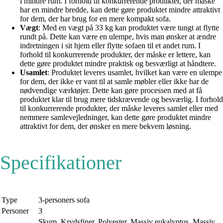
i mindre rum. I forhold til konkurrerende produkter, der måske
har en mindre bredde, kan dette gøre produktet mindre attraktivt
for dem, der har brug for en mere kompakt sofa.
Vægt
: Med en vægt på 33 kg kan produktet være tungt at flytte
rundt på. Dette kan være en ulempe, hvis man ønsker at ændre
indretningen i sit hjem eller flytte sofaen til et andet rum. I
forhold til konkurrerende produkter, der måske er lettere, kan
dette gøre produktet mindre praktisk og besværligt at håndtere.
Usamlet
: Produktet leveres usamlet, hvilket kan være en ulempe
for dem, der ikke er vant til at samle møbler eller ikke har de
nødvendige værktøjer. Dette kan gøre processen med at få
produktet klar til brug mere tidskrævende og besværlig. I forhold
til konkurrerende produkter, der måske leveres samlet eller med
nemmere samlevejledninger, kan dette gøre produktet mindre
attraktivt for dem, der ønsker en mere bekvem løsning.
Specifikationer
Type
3-personers sofa
Personer
3
Skum, Krydsfiner, Polyester, Massiv eukalyptus, Massiv