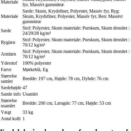
Materiale
fyr, Massivt gummitræ
Sæde: Skum, Krydsfiner, Polyester, Massiv fyr, Ryg:
Materiale
Skum, Krydsfiner, Polyester, Massiv fyr, Ben: Massivt
gummitræ
Stof: Polyester, Skum materiale: Purskum, Skum densitet :
Sæde
24/29/28 kg/m³
Stof: Polyester, Skum materiale: Purskum, Skum densitet :
Ryglæn
70/12 kg/m³
Stof: Polyester, Skum materiale: Purskum, Skum densitet :
Armlæn
70/12 kg/m³
Yderstof
100% polyester
Farve
Mørkeblå, Eg
Størrelse
Bredde: 197 cm, Højde: 78 cm, Dybde: 76 cm
samlet
Sædehøjde
47
Samle info
Usamlet
Størrelse
Bredde: 200 cm, Længde: 77 cm, Højde: 53 cm
usamlet
Vægt
33 kg
Antal kolli
1