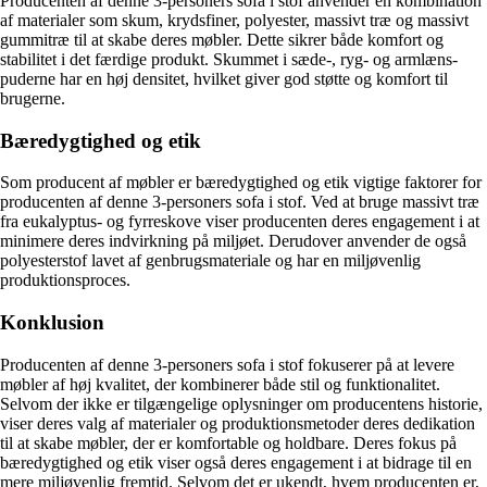
Producenten af denne 3-personers sofa i stof anvender en kombination
af materialer som skum, krydsfiner, polyester, massivt træ og massivt
gummitræ til at skabe deres møbler. Dette sikrer både komfort og
stabilitet i det færdige produkt. Skummet i sæde-, ryg- og armlæns-
puderne har en høj densitet, hvilket giver god støtte og komfort til
brugerne.
Bæredygtighed og etik
Som producent af møbler er bæredygtighed og etik vigtige faktorer for
producenten af denne 3-personers sofa i stof. Ved at bruge massivt træ
fra eukalyptus- og fyrreskove viser producenten deres engagement i at
minimere deres indvirkning på miljøet. Derudover anvender de også
polyesterstof lavet af genbrugsmateriale og har en miljøvenlig
produktionsproces.
Konklusion
Producenten af denne 3-personers sofa i stof fokuserer på at levere
møbler af høj kvalitet, der kombinerer både stil og funktionalitet.
Selvom der ikke er tilgængelige oplysninger om producentens historie,
viser deres valg af materialer og produktionsmetoder deres dedikation
til at skabe møbler, der er komfortable og holdbare. Deres fokus på
bæredygtighed og etik viser også deres engagement i at bidrage til en
mere miljøvenlig fremtid. Selvom det er ukendt, hvem producenten er,