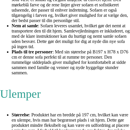
mørkeblå farve og de rene linjer giver sofaen et sofistikeret
udseende, der passer til enhver indretning. Sofaen er også
tilgængelig i farven eg, hvilket giver mulighed for at vælge den,
der bedst passer til din personlige stil.
Nem at samle
: Sofaen leveres usamlet, hvilket gør det nemt at
transportere den til dit hjem. Samlevejledningen er inkluderet, og
med de klare instruktioner kan du hurtigt og nemt samle sofaen
uden besvær. Dette gør det muligt for dig at nyde din nye sofa
på ingen tid.
Plads til tre personer
: Med sin størrelse på B197 x H78 x D76
cm er denne sofa perfekt til at rumme tre personer. Den
rummelige siddeplads giver mulighed for komfortabelt at sidde
sammen med familie og venner og nyde hyggelige stunder
sammen.
Ulemper
Størrelse
: Produktet har en bredde på 197 cm, hvilket kan være
en ulempe, hvis man har begrænset plads i sit hjem. Dette gør
produktet mindre fleksibelt og kan være en udfordring at placere