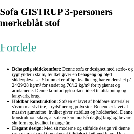
Sofa GISTRUP 3-personers
mørkeblåt stof
Fordele
Behagelig siddekomfort
: Denne sofa er designet med sæde- og
ryghynder i skum, hvilket giver en behagelig og blød
siddeoplevelse. Skummet er af høj kvalitet og har en densitet på
24/29/28 kg/m³ for sædet og 70/12 kg/m³ for ryglænet og
armlænene. Denne komfort gør sofaen ideel til afslapning og
langvarig brug.
Holdbar konstruktion
: Sofaen er lavet af holdbare materialer
såsom massivt træ, krydsfiner og polyester. Benene er lavet af
massivt gummitræ, hvilket giver stabilitet og holdbarhed. Denne
konstruktion sikrer, at sofaen kan modstå daglig brug og bevare
sin form og kvalitet i mange år.
Elegant design
: Med sit moderne og stilfulde design vil denne
sofa være et smukt og elegant tilføjelse til ethvert hjem. Den