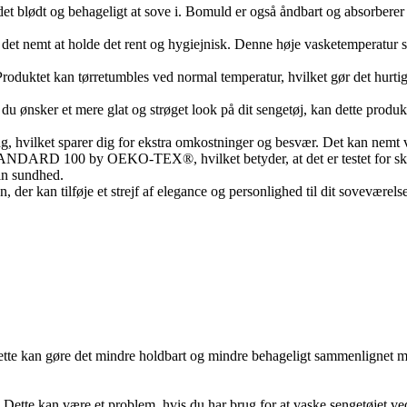
det blødt og behageligt at sove i. Bomuld er også åndbart og absorberer
et nemt at holde det rent og hygiejnisk. Denne høje vasketemperatur sikr
Produktet kan tørretumbles ved normal temperatur, hvilket gør det hurtigt 
 du ønsker et mere glat og strøget look på dit sengetøj, kan dette produk
g, hvilket sparer dig for ekstra omkostninger og besvær. Det kan nemt
NDARD 100 by OEKO-TEX®, hvilket betyder, at det er testet for skadel
din sundhed.
ign, der kan tilføje et strejf af elegance og personlighed til dit sovevære
Dette kan gøre det mindre holdbart og mindre behageligt sammenlignet m
ette kan være et problem, hvis du har brug for at vaske sengetøjet ved hø