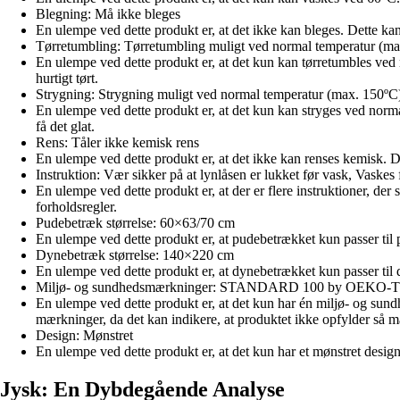
Blegning: Må ikke bleges
En ulempe ved dette produkt er, at det ikke kan bleges. Dette kan 
Tørretumbling: Tørretumbling muligt ved normal temperatur (ma
En ulempe ved dette produkt er, at det kun kan tørretumbles ved 
hurtigt tørt.
Strygning: Strygning muligt ved normal temperatur (max. 150ºC
En ulempe ved dette produkt er, at det kun kan stryges ved normal
få det glat.
Rens: Tåler ikke kemisk rens
En ulempe ved dette produkt er, at det ikke kan renses kemisk. Dett
Instruktion: Vær sikker på at lynlåsen er lukket før vask, Vaskes
En ulempe ved dette produkt er, at der er flere instruktioner, d
forholdsregler.
Pudebetræk størrelse: 60×63/70 cm
En ulempe ved dette produkt er, at pudebetrækket kun passer til 
Dynebetræk størrelse: 140×220 cm
En ulempe ved dette produkt er, at dynebetrækket kun passer til 
Miljø- og sundhedsmærkninger: STANDARD 100 by OEKO
En ulempe ved dette produkt er, at det kun har én miljø- o
mærkninger, da det kan indikere, at produktet ikke opfylder så m
Design: Mønstret
En ulempe ved dette produkt er, at det kun har et mønstret design
Jysk: En Dybdegående Analyse