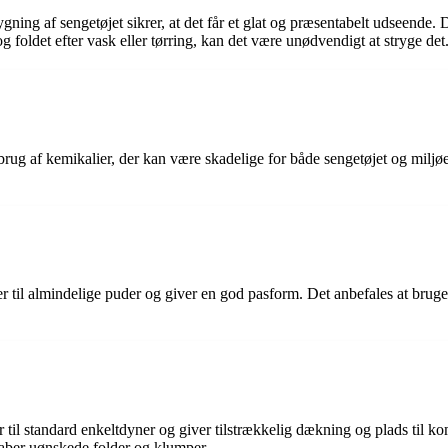
ning af sengetøjet sikrer, at det får et glat og præsentabelt udseende.
og foldet efter vask eller tørring, kan det være unødvendigt at stryge det
rug af kemikalier, der kan være skadelige for både sengetøjet og miljøe
 til almindelige puder og giver en god pasform. Det anbefales at bruge
til standard enkeltdyner og giver tilstrækkelig dækning og plads til ko
kaber uønskede folder og klumper.