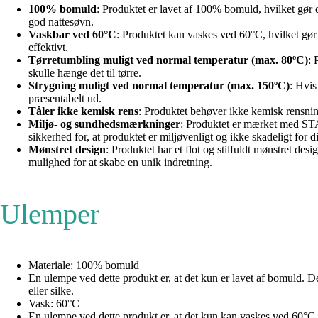
100% bomuld
: Produktet er lavet af 100% bomuld, hvilket gør 
god nattesøvn.
Vaskbar ved 60°C
: Produktet kan vaskes ved 60°C, hvilket gør d
effektivt.
Tørretumbling muligt ved normal temperatur (max. 80ºC)
: 
skulle hænge det til tørre.
Strygning muligt ved normal temperatur (max. 150ºC)
: Hvis
præsentabelt ud.
Tåler ikke kemisk rens
: Produktet behøver ikke kemisk rensnin
Miljø- og sundhedsmærkninger
: Produktet er mærket med STA
sikkerhed for, at produktet er miljøvenligt og ikke skadeligt for 
Mønstret design
: Produktet har et flot og stilfuldt mønstret des
mulighed for at skabe en unik indretning.
Ulemper
Materiale: 100% bomuld
En ulempe ved dette produkt er, at det kun er lavet af bomuld. 
eller silke.
Vask: 60°C
En ulempe ved dette produkt er, at det kun kan vaskes ved 60°C. D