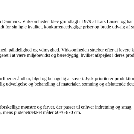
j i Danmark. Virksomheden blev grundlagt i 1979 af Lars Larsen og har 
dt for sin høje kvalitet, konkurrencedygtige priser og brede udvalg af s
hed, pålidelighed og ydmyghed. Virksomheden stræber efter at levere kv
ageret i at være miljøbevidst og bæredygtig, hvilket afspejles i deres pr
fiber er åndbar, blød og behagelig at sove i. Jysk prioriterer produktion
 udvælgelse og behandling af materialer, sømning og afsluttende detalje
r forskellige mønstre og farver, der passer til enhver indretning og sma
m, mens pudebetrækket måler 60×63/70 cm.