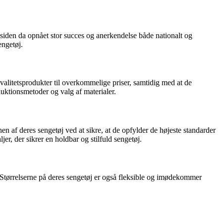
siden da opnået stor succes og anerkendelse både nationalt og
engetøj.
alitetsprodukter til overkommelige priser, samtidig med at de
oduktionsmetoder og valg af materialer.
en af deres sengetøj ved at sikre, at de opfylder de højeste standarder
r, der sikrer en holdbar og stilfuld sengetøj.
g. Størrelserne på deres sengetøj er også fleksible og imødekommer