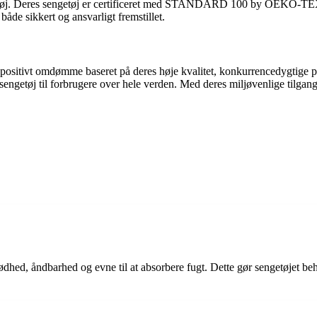
getøj. Deres sengetøj er certificeret med STANDARD 100 by OEKO-TEX®, 
r både sikkert og ansvarligt fremstillet.
 positivt omdømme baseret på deres høje kvalitet, konkurrencedygtige p
engetøj til forbrugere over hele verden. Med deres miljøvenlige tilgang
dhed, åndbarhed og evne til at absorbere fugt. Dette gør sengetøjet beh