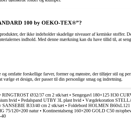
“STANDARD 100 by OEKO-TEX®”?
 der ikke indeholder skadelige niveauer af kemiske stoffer. Dette bety
terialernes indhold. Med denne mærkning kan du have tillid til, at sengetø
og omfatte forskellige farver, former og mønstre, der tilføjer stil og p
at vælge et design, der passer til din personlige smag og indretning.
v RINGTROST Ø32/37 cm 2 stk/sæt
•
Sengegavl 180×125 H30 CUR
ium hvid
•
Pedalspand UTBY 3L plast hvid
•
Vægdekoration STELLAN
v SANSEBIE B33/40 cm 2 stk/sæt
•
Foldebord HOLMEN B60xL121 
G 75/120×200 natur
•
Kontinentalseng 160×200 GOLD C50 m/opbev
-40