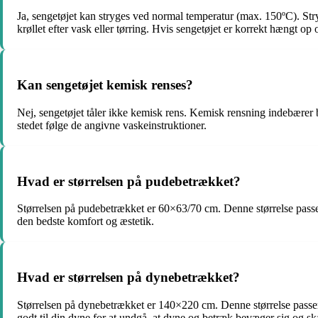
Ja, sengetøjet kan stryges ved normal temperatur (max. 150ºC). Stryg
krøllet efter vask eller tørring. Hvis sengetøjet er korrekt hængt op 
Kan sengetøjet kemisk renses?
Nej, sengetøjet tåler ikke kemisk rens. Kemisk rensning indebærer b
stedet følge de angivne vaskeinstruktioner.
Hvad er størrelsen på pudebetrækket?
Størrelsen på pudebetrækket er 60×63/70 cm. Denne størrelse passer
den bedste komfort og æstetik.
Hvad er størrelsen på dynebetrækket?
Størrelsen på dynebetrækket er 140×220 cm. Denne størrelse passer 
godt til din dyne for at undgå, at dyne og betræk bevæger sig og s