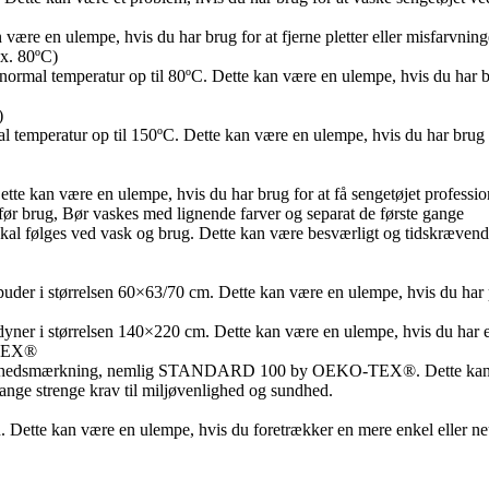
være en ulempe, hvis du har brug for at fjerne pletter eller misfarvninge
x. 80ºC)
normal temperatur op til 80ºC. Dette kan være en ulempe, hvis du har bru
)
 temperatur op til 150ºC. Dette kan være en ulempe, hvis du har brug fo
e kan være en ulempe, hvis du har brug for at få sengetøjet professionelt
 før brug, Bør vaskes med lignende farver og separat de første gange
er skal følges ved vask og brug. Dette kan være besværligt og tidskræv
puder i størrelsen 60×63/70 cm. Dette kan være en ulempe, hvis du har p
dyner i størrelsen 140×220 cm. Dette kan være en ulempe, hvis du har en
-TEX®
g sundhedsmærkning, nemlig STANDARD 100 by OEKO-TEX®. Dette kan v
ange strenge krav til miljøvenlighed og sundhed.
. Dette kan være en ulempe, hvis du foretrækker en mere enkel eller neut