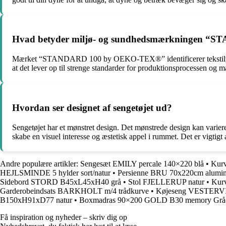
Hvad betyder miljø- og sundhedsmærkningen 
Mærket “STANDARD 100 by OEKO-TEX®” identificerer tekstilprodukter,
at det lever op til strenge standarder for produktionsprocessen og ma
Hvordan ser designet af sengetøjet ud?
Sengetøjet har et mønstret design. Det mønstrede design kan variere 
skabe en visuel interesse og æstetisk appel i rummet. Det er vigtigt 
Andre populære artikler:
Sengesæt EMILY percale 140×220 blå
•
Kur
HEJLSMINDE 5 hylder sort/natur
•
Persienne BRU 70x220cm alumin
Sidebord STORD B45xL45xH40 grå
•
Stol FJELLERUP natur
•
Kur
Garderobeindsats BARKHOLT m/4 trådkurve
•
Køjeseng VESTERVI
B150xH91xD77 natur
•
Boxmadras 90×200 GOLD B30 memory Grå
Få inspiration og nyheder – skriv dig op