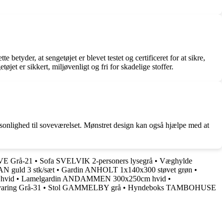
der, at sengetøjet er blevet testet og certificeret for at sikre,
jet er sikkert, miljøvenligt og fri for skadelige stoffer.
ersonlighed til soveværelset. Mønstret design kan også hjælpe med at
VE Grå-21
•
Sofa SVELVIK 2-personers lysegrå
•
Væghylde
 guld 3 stk/sæt
•
Gardin ANHOLT 1x140x300 støvet grøn
•
hvid
•
Lamelgardin ANDAMMEN 300x250cm hvid
•
aring Grå-31
•
Stol GAMMELBY grå
•
Hyndeboks TAMBOHUSE