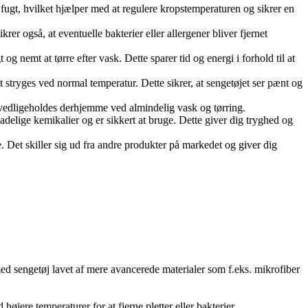
 fugt, hvilket hjælper med at regulere kropstemperaturen og sikrer en
er også, at eventuelle bakterier eller allergener bliver fjernet
og nemt at tørre efter vask. Dette sparer tid og energi i forhold til at
t stryges ved normal temperatur. Dette sikrer, at sengetøjet ser pænt og
 vedligeholdes derhjemme ved almindelig vask og tørring.
ige kemikalier og er sikkert at bruge. Dette giver dig tryghed og
lse. Det skiller sig ud fra andre produkter på markedet og giver dig
ed sengetøj lavet af mere avancerede materialer som f.eks. mikrofiber
jere temperaturer for at fjerne pletter eller bakterier.