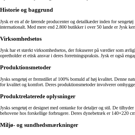
Historie og baggrund
Jysk er en af de førende producenter og detailkæder inden for sengetø
internationalt. Med mere end 2.800 butikker i over 50 lande er Jysk ken
Virksomhedsetos
Jysk har et stærkt virksomhedsetos, der fokuserer på værdier som ærlig
opretholder et etisk ansvar i deres forretningspraksis. Jysk er også eng
Produktionsmetoder
Jysks sengetøj er fremstillet af 100% bomuld af høj kvalitet. Denne natur
for kvalitet og komfort. Deres produktionsmetoder involverer omhyggelig
Produktrelaterede oplysninger
Jysks sengetøj er designet med omtanke for detaljer og stil. De tilbyde
behovene hos forskellige forbrugere. Deres dynebetræk er 140×220 c
Miljø- og sundhedsmærkninger