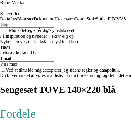
Bolig Mekka
Kategorier
Bolig
Lys
Blomster
Dekoration
Hvidevarer
Borde
Stole
Sofaer
DIY
VVS
Min side
Registrér dig
Nyhedsbrevet
Få inspiration og nyheder – skriv dig op
Nyhedsbrevet, du faktisk har lyst til at læse.
Indtast din e-mail her
Vær med
Ved at tilmelde mig accepterer jeg sidens regler og datapolitik.
Du bliver en del af vores mailliste, når du tilmelder dig, og det indebæ
Sengesæt TOVE 140×220 blå
Fordele