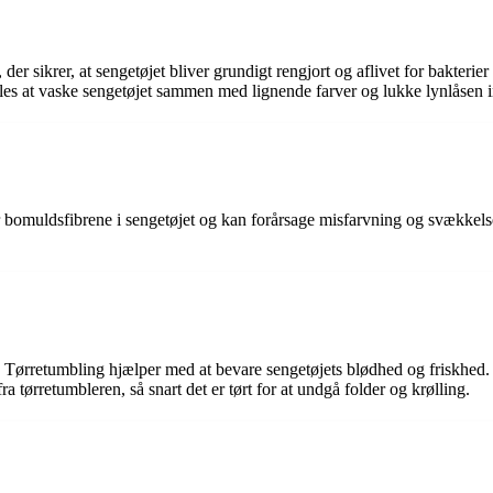
er sikrer, at sengetøjet bliver grundigt rengjort og aflivet for bakteri
fales at vaske sengetøjet sammen med lignende farver og lukke lynlåsen 
 bomuldsfibrene i sengetøjet og kan forårsage misfarvning og svækkelse 
Tørretumbling hjælper med at bevare sengetøjets blødhed og friskhed. D
a tørretumbleren, så snart det er tørt for at undgå folder og krølling.